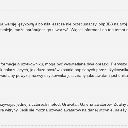
ją wersję językową albo nikt jeszcze nie przetłumaczył phpBB3 na twój 
e istnieje, może spróbujesz go utworzyć. Więcej informacji na ten tema
informacje o użytkowniku, mogą być wyświetlane dwa obrazki. Pierwszy
pokazujących, jak dużo postów zostało napisanych przez użytkownika lub
ietlany powyżej nazwy użytkownika jest znany jako awatar i jest unik
 używając jednej z czterech metod: Gravatar, Galeria awatarów, Zdalny
ra witryny. Jeśli nie można używać awatarów na danej witrynie, należy 