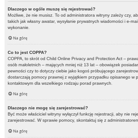
Dlaczego w ogóle muszę się rejestrować?
Możliwe, że nie musisz. To od administratora witryny zależy czy, a
takich jak własny awatar, wysyłanie prywatnych wiadomości i e-mail
wykonanie.
Na górę
Co to jest COPPA?
COPPA, to skrót od Child Online Privacy and Protection Act – praw
osób małoletnich – mających mniej niż 13 lat – obowiązek posiada
pewności czy to dotyczy ciebie jako kogoś próbującego zarejestrować
dostarczają pomocy prawnej z wyjątkiem przypadku opisanego w py
kontaktowym dla wszelkiego rodzaju porad prawnych.
Na górę
Dlaczego nie mogę się zarejestrować?
Być może właściciel witryny wyłączył funkcję rejestracji, aby nie r
zarejestrować. W sprawie pomocy, skontaktuj się z administratorem
Na górę