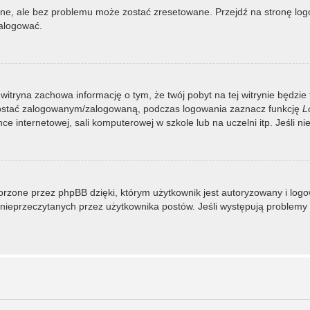
, ale bez problemu może zostać zresetowane. Przejdź na stronę logow
zalogować.
 witryna zachowa informację o tym, że twój pobyt na tej witrynie będzie
zostać zalogowanym/zalogowaną, podczas logowania zaznacz funkcję
L
 internetowej, sali komputerowej w szkole lub na uczelni itp. Jeśli nie w
rzone przez phpBB dzięki, którym użytkownik jest autoryzowany i logowa
 i nieprzeczytanych przez użytkownika postów. Jeśli występują proble