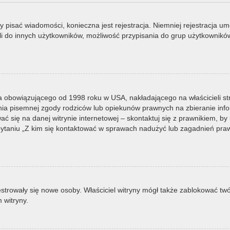
by pisać wiadomości, konieczna jest rejestracja. Niemniej rejestracja u
i do innych użytkowników, możliwość przypisania do grup użytkowników it
a obowiązującego od 1998 roku w USA, nakładającego na właścicieli st
nia pisemnej zgody rodziców lub opiekunów prawnych na zbieranie infor
 się na danej witrynie internetowej – skontaktuj się z prawnikiem, by u
taniu „Z kim się kontaktować w sprawach nadużyć lub zagadnień prawn
ejestrowały się nowe osoby. Właściciel witryny mógł także zablokować tw
 witryny.