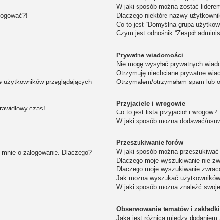
W jaki sposób można zostać lidere
alogować?!
Dlaczego niektóre nazwy użytkowni
Co to jest “Domyślna grupa użytkow
Czym jest odnośnik “Zespół adminis
Prywatne wiadomości
Nie mogę wysyłać prywatnych wiad
Otrzymuję niechciane prywatne wia
ie użytkowników przeglądających
Otrzymałem/otrzymałam spam lub obr
Przyjaciele i wrogowie
prawidłowy czas!
Co to jest lista przyjaciół i wrogów?
W jaki sposób można dodawać/usuwa
Przeszukiwanie forów
W jaki sposób można przeszukiwać 
i mnie o zalogowanie. Dlaczego?
Dlaczego moje wyszukiwanie nie z
Dlaczego moje wyszukiwanie zwraca
Jak można wyszukać użytkownikó
W jaki sposób można znaleźć swoje
Obserwowanie tematów i zakładki
Jaka jest różnica między dodaniem