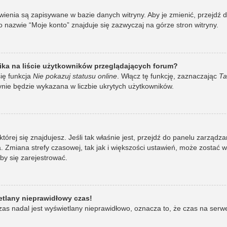
awienia są zapisywane w bazie danych witryny. Aby je zmienić, przej
 nazwie “Moje konto” znajduje się zazwyczaj na górze stron witryny.
ka na liście użytkowników przeglądających forum?
ię funkcja
Nie pokazuj statusu online
. Włącz tę funkcję, zaznaczając
Ta
ynie będzie wykazana w liczbie ukrytych użytkowników.
w której się znajdujesz. Jeśli tak właśnie jest, przejdź do panelu zarzą
 Zmiana strefy czasowej, tak jak i większości ustawień, może zostać 
by się zarejestrować.
etlany nieprawidłowy czas!
as nadal jest wyświetlany nieprawidłowo, oznacza to, że czas na serw