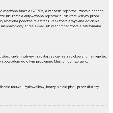
ć włączona funkcja COPPA, a w czasie rejestracji została podana
oże nie została aktywowana rejestracja. Niektóre witryny przed
świetlona podczas rejestracji. Jeśli została wysłana do ciebie
ny nieprawidłowy adres e-mail lub wiadomość została zatrzymana
łaścicielem witryny i zapytaj czy cię nie zablokowano. Istnieje też
ny i powiadom go o tym problemie. Musi on go naprawić.
icznie usuwa użytkowników, którzy nic nie pisali przez dłuższy