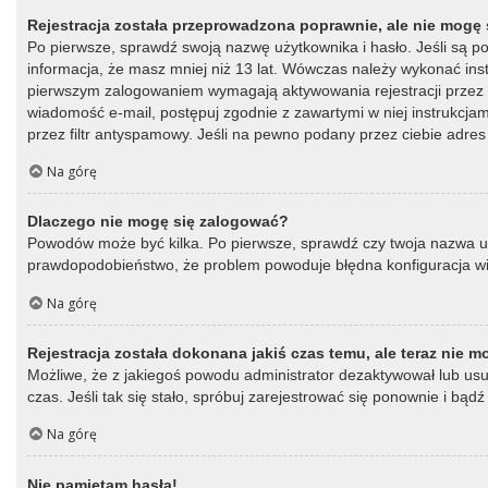
Rejestracja została przeprowadzona poprawnie, ale nie mogę 
Po pierwsze, sprawdź swoją nazwę użytkownika i hasło. Jeśli są p
informacja, że masz mniej niż 13 lat. Wówczas należy wykonać instr
pierwszym zalogowaniem wymagają aktywowania rejestracji przez oso
wiadomość e-mail, postępuj zgodnie z zawartymi w niej instrukcja
przez filtr antyspamowy. Jeśli na pewno podany przez ciebie adres 
Na górę
Dlaczego nie mogę się zalogować?
Powodów może być kilka. Po pierwsze, sprawdź czy twoja nazwa użytk
prawdopodobieństwo, że problem powoduje błędna konfiguracja witry
Na górę
Rejestracja została dokonana jakiś czas temu, ale teraz nie 
Możliwe, że z jakiegoś powodu administrator dezaktywował lub usun
czas. Jeśli tak się stało, spróbuj zarejestrować się ponownie i b
Na górę
Nie pamiętam hasła!