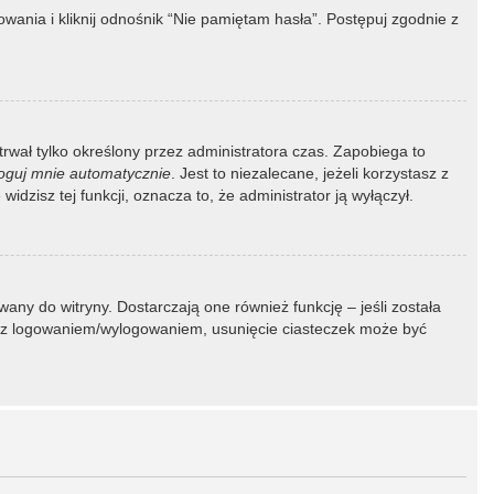
ania i kliknij odnośnik “Nie pamiętam hasła”. Postępuj zgodnie z
 trwał tylko określony przez administratora czas. Zapobiega to
oguj mnie automatycznie
. Jest to niezalecane, jeżeli korzystasz z
idzisz tej funkcji, oznacza to, że administrator ją wyłączył.
ny do witryny. Dostarczają one również funkcję – jeśli została
my z logowaniem/wylogowaniem, usunięcie ciasteczek może być