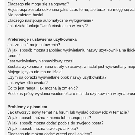
Dlaczego nie mogę się zalogować?
Rejestracja została dokonana jakiś czas temu, ale teraz nie mogę się z
Nie pamiętam hasła!
Dlaczego następuje automatyczne wylogowanie?
Jak działa funkcja “Usuń ciasteczka witryny”?
Preferencje i ustawienia użytkownika
Jak zmienić moje ustawienia?
W jaki sposób można zapobiec wyświetlaniu nazwy użytkownika na liśc
forum?
Jest wyświetlany nieprawidłowy czas!
Została wykonana zmiana strefy czasowej, a nadal jest wyświetlany nie
Mojego języka nie ma na liście!
Czym są obrazki wyświetlane obok nazwy użytkownika?
Jak wyświetlić awatar?
Co to jest ranga i jak można ją zmienić?
Podczas próby wysłania wiadomości e-mail do użytkownika witryna pros
Problemy z pisaniem
Jak utworzyć nowy temat na forum lub wysłać odpowiedź w temacie?
W jaki sposób można zmienić lub usunąć post?
W jaki sposób można dodać podpis do swojego posta?
W jaki sposób można utworzyć ankietę?
Dlaczego nie można dodać więcej opcji ankiety?