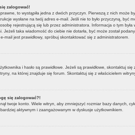
się zalogować!
oprawne, to wystąpiła jedna z dwóch przyczyn. Pierwszą z nich może by
ukcje wysłane na twój adres e-mail. Jeśli nie to było przyczyną, być m
bę rejestrującą się lub przez administratora. Informacja o tym była wy
mi. Jeżeli taka wiadomość do ciebie nie dotarła, być może został poda
e-mail jest prawidłowy, spróbuj skontaktować się z administratorem.
ownika i hasło są prawidłowe. Jeżeli są prawidłowe, skontaktuj się z w
ny, na której znajduje się forum. Skontaktuj się z właścicielem witry
mogę się zalogować?!
ął twoje konto. Wiele witryn, aby zmniejszyć rozmiar bazy danych, cykl
ądź bardziej aktywnym i zaangażowanym w dyskusje użytkownikiem.