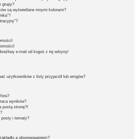
m grupy?
ków są wyświetlane innymi kolorami?
nika”?
tracyjny”?
omości!
domości!
aźliwy e-mail od kogoś z tej witryny!
ć użytkowników z listy przyjaciół lub wrogów?
fora?
wraca wyników?
 pustą stronę?!
w?
 posty i tematy?
 zakładki a obserwowaniem?