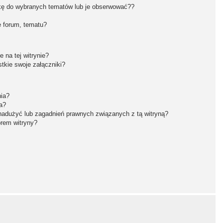
kę do wybranych tematów lub je obserwować??
 forum, tematu?
 na tej witrynie?
tkie swoje załączniki?
nia?
a?
nadużyć lub zagadnień prawnych związanych z tą witryną?
orem witryny?