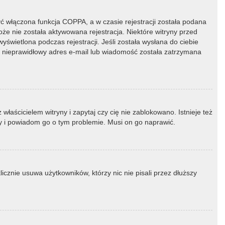
ć włączona funkcja COPPA, a w czasie rejestracji została podana
oże nie została aktywowana rejestracja. Niektóre witryny przed
świetlona podczas rejestracji. Jeśli została wysłana do ciebie
ny nieprawidłowy adres e-mail lub wiadomość została zatrzymana
łaścicielem witryny i zapytaj czy cię nie zablokowano. Istnieje też
ny i powiadom go o tym problemie. Musi on go naprawić.
icznie usuwa użytkowników, którzy nic nie pisali przez dłuższy