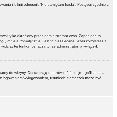
ania i kliknij odnośnik “Nie pamiętam hasła”. Postępuj zgodnie z
 trwał tylko określony przez administratora czas. Zapobiega to
oguj mnie automatycznie
. Jest to niezalecane, jeżeli korzystasz z
idzisz tej funkcji, oznacza to, że administrator ją wyłączył.
ny do witryny. Dostarczają one również funkcję – jeśli została
my z logowaniem/wylogowaniem, usunięcie ciasteczek może być