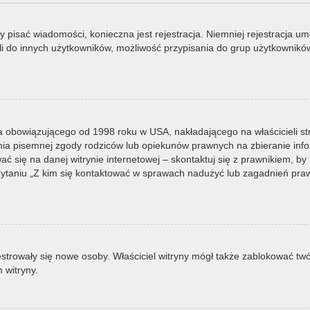
by pisać wiadomości, konieczna jest rejestracja. Niemniej rejestracja u
i do innych użytkowników, możliwość przypisania do grup użytkowników it
a obowiązującego od 1998 roku w USA, nakładającego na właścicieli st
nia pisemnej zgody rodziców lub opiekunów prawnych na zbieranie infor
 się na danej witrynie internetowej – skontaktuj się z prawnikiem, by u
taniu „Z kim się kontaktować w sprawach nadużyć lub zagadnień prawn
ejestrowały się nowe osoby. Właściciel witryny mógł także zablokować tw
 witryny.