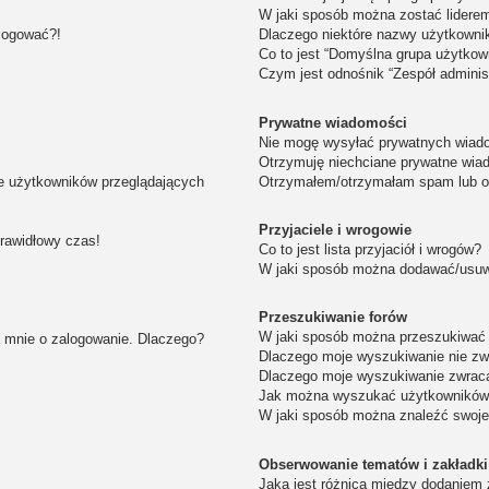
W jaki sposób można zostać lidere
alogować?!
Dlaczego niektóre nazwy użytkowni
Co to jest “Domyślna grupa użytkow
Czym jest odnośnik “Zespół adminis
Prywatne wiadomości
Nie mogę wysyłać prywatnych wiad
Otrzymuję niechciane prywatne wia
ie użytkowników przeglądających
Otrzymałem/otrzymałam spam lub obr
Przyjaciele i wrogowie
prawidłowy czas!
Co to jest lista przyjaciół i wrogów?
W jaki sposób można dodawać/usuwa
Przeszukiwanie forów
W jaki sposób można przeszukiwać 
i mnie o zalogowanie. Dlaczego?
Dlaczego moje wyszukiwanie nie z
Dlaczego moje wyszukiwanie zwraca
Jak można wyszukać użytkownikó
W jaki sposób można znaleźć swoje
Obserwowanie tematów i zakładki
Jaka jest różnica między dodaniem