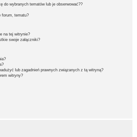
kę do wybranych tematów lub je obserwować??
 forum, tematu?
 na tej witrynie?
tkie swoje załączniki?
nia?
a?
nadużyć lub zagadnień prawnych związanych z tą witryną?
orem witryny?