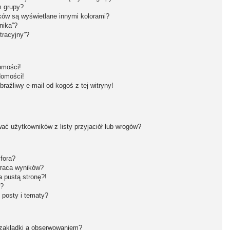
m grupy?
ków są wyświetlane innymi kolorami?
nika”?
tracyjny”?
omości!
domości!
aźliwy e-mail od kogoś z tej witryny!
ć użytkowników z listy przyjaciół lub wrogów?
fora?
wraca wyników?
 pustą stronę?!
w?
 posty i tematy?
 zakładki a obserwowaniem?