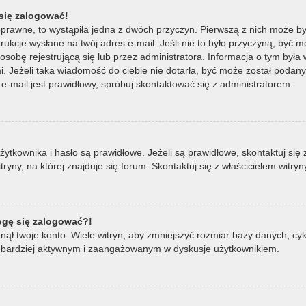
się zalogować!
oprawne, to wystąpiła jedna z dwóch przyczyn. Pierwszą z nich może by
ukcje wysłane na twój adres e-mail. Jeśli nie to było przyczyną, być m
bę rejestrującą się lub przez administratora. Informacja o tym była wy
mi. Jeżeli taka wiadomość do ciebie nie dotarła, być może został poda
e-mail jest prawidłowy, spróbuj skontaktować się z administratorem.
ownika i hasło są prawidłowe. Jeżeli są prawidłowe, skontaktuj się z w
ny, na której znajduje się forum. Skontaktuj się z właścicielem witry
mogę się zalogować?!
ął twoje konto. Wiele witryn, aby zmniejszyć rozmiar bazy danych, cykl
ądź bardziej aktywnym i zaangażowanym w dyskusje użytkownikiem.