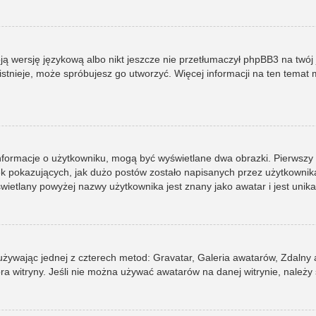
ją wersję językową albo nikt jeszcze nie przetłumaczył phpBB3 na twój 
e istnieje, może spróbujesz go utworzyć. Więcej informacji na ten tema
informacje o użytkowniku, mogą być wyświetlane dwa obrazki. Pierwszy
pokazujących, jak dużo postów zostało napisanych przez użytkownika lub
ietlany powyżej nazwy użytkownika jest znany jako awatar i jest unik
 używając jednej z czterech metod: Gravatar, Galeria awatarów, Zdalny
ra witryny. Jeśli nie można używać awatarów na danej witrynie, należy 