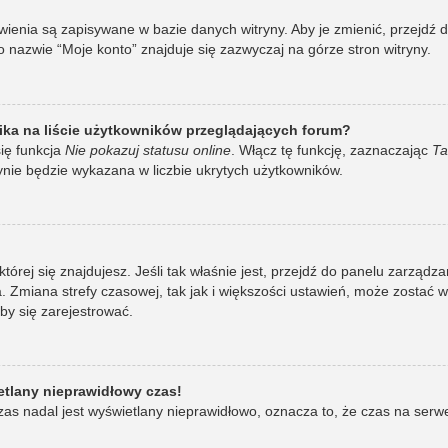
awienia są zapisywane w bazie danych witryny. Aby je zmienić, przej
 nazwie “Moje konto” znajduje się zazwyczaj na górze stron witryny.
ka na liście użytkowników przeglądających forum?
ię funkcja
Nie pokazuj statusu online
. Włącz tę funkcję, zaznaczając
Ta
ynie będzie wykazana w liczbie ukrytych użytkowników.
w której się znajdujesz. Jeśli tak właśnie jest, przejdź do panelu zarzą
 Zmiana strefy czasowej, tak jak i większości ustawień, może zostać 
by się zarejestrować.
etlany nieprawidłowy czas!
as nadal jest wyświetlany nieprawidłowo, oznacza to, że czas na serw