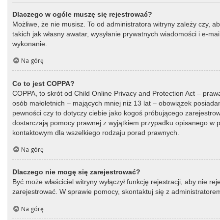
Dlaczego w ogóle muszę się rejestrować?
Możliwe, że nie musisz. To od administratora witryny zależy czy, a
takich jak własny awatar, wysyłanie prywatnych wiadomości i e-mail
wykonanie.
Na górę
Co to jest COPPA?
COPPA, to skrót od Child Online Privacy and Protection Act – praw
osób małoletnich – mających mniej niż 13 lat – obowiązek posiada
pewności czy to dotyczy ciebie jako kogoś próbującego zarejestrować
dostarczają pomocy prawnej z wyjątkiem przypadku opisanego w py
kontaktowym dla wszelkiego rodzaju porad prawnych.
Na górę
Dlaczego nie mogę się zarejestrować?
Być może właściciel witryny wyłączył funkcję rejestracji, aby nie r
zarejestrować. W sprawie pomocy, skontaktuj się z administratorem
Na górę