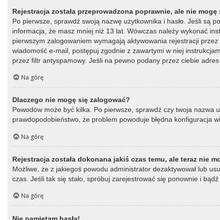
Rejestracja została przeprowadzona poprawnie, ale nie mogę 
Po pierwsze, sprawdź swoją nazwę użytkownika i hasło. Jeśli są p
informacja, że masz mniej niż 13 lat. Wówczas należy wykonać instr
pierwszym zalogowaniem wymagają aktywowania rejestracji przez oso
wiadomość e-mail, postępuj zgodnie z zawartymi w niej instrukcja
przez filtr antyspamowy. Jeśli na pewno podany przez ciebie adres 
Na górę
Dlaczego nie mogę się zalogować?
Powodów może być kilka. Po pierwsze, sprawdź czy twoja nazwa użytk
prawdopodobieństwo, że problem powoduje błędna konfiguracja witry
Na górę
Rejestracja została dokonana jakiś czas temu, ale teraz nie 
Możliwe, że z jakiegoś powodu administrator dezaktywował lub usun
czas. Jeśli tak się stało, spróbuj zarejestrować się ponownie i b
Na górę
Nie pamiętam hasła!