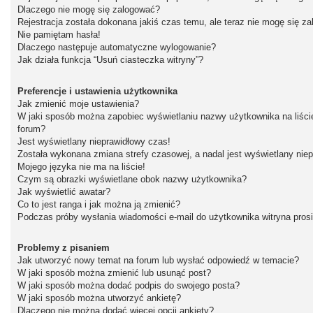
Dlaczego nie mogę się zalogować?
Rejestracja została dokonana jakiś czas temu, ale teraz nie mogę się z
Nie pamiętam hasła!
Dlaczego następuje automatyczne wylogowanie?
Jak działa funkcja “Usuń ciasteczka witryny”?
Preferencje i ustawienia użytkownika
Jak zmienić moje ustawienia?
W jaki sposób można zapobiec wyświetlaniu nazwy użytkownika na liśc
forum?
Jest wyświetlany nieprawidłowy czas!
Została wykonana zmiana strefy czasowej, a nadal jest wyświetlany nie
Mojego języka nie ma na liście!
Czym są obrazki wyświetlane obok nazwy użytkownika?
Jak wyświetlić awatar?
Co to jest ranga i jak można ją zmienić?
Podczas próby wysłania wiadomości e-mail do użytkownika witryna pros
Problemy z pisaniem
Jak utworzyć nowy temat na forum lub wysłać odpowiedź w temacie?
W jaki sposób można zmienić lub usunąć post?
W jaki sposób można dodać podpis do swojego posta?
W jaki sposób można utworzyć ankietę?
Dlaczego nie można dodać więcej opcji ankiety?