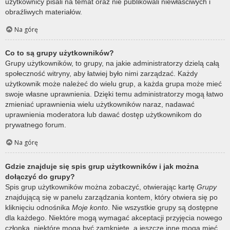
użytkownicy pisali na temat oraz nie publikowali niewłaściwych i
obraźliwych materiałów.
Na górę
Co to są grupy użytkowników?
Grupy użytkowników, to grupy, na jakie administratorzy dzielą całą
społeczność witryny, aby łatwiej było nimi zarządzać. Każdy
użytkownik może należeć do wielu grup, a każda grupa może mieć
swoje własne uprawnienia. Dzięki temu administratorzy mogą łatwo
zmieniać uprawnienia wielu użytkowników naraz, nadawać
uprawnienia moderatora lub dawać dostęp użytkownikom do
prywatnego forum.
Na górę
Gdzie znajduje się spis grup użytkowników i jak można
dołączyć do grupy?
Spis grup użytkowników można zobaczyć, otwierając kartę
Grupy
znajdującą się w panelu zarządzania kontem, który otwiera się po
kliknięciu odnośnika
Moje konto
. Nie wszystkie grupy są dostępne
dla każdego. Niektóre mogą wymagać akceptacji przyjęcia nowego
członka, niektóre mogą być zamknięte, a jeszcze inne mogą mieć