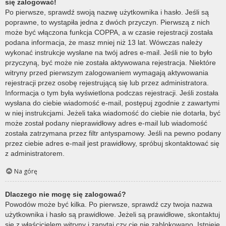
się zalogować!
Po pierwsze, sprawdź swoją nazwę użytkownika i hasło. Jeśli są
poprawne, to wystąpiła jedna z dwóch przyczyn. Pierwszą z nich
może być włączona funkcja COPPA, a w czasie rejestracji została
podana informacja, że masz mniej niż 13 lat. Wówczas należy
wykonać instrukcje wysłane na twój adres e-mail. Jeśli nie to było
przyczyną, być może nie została aktywowana rejestracja. Niektóre
witryny przed pierwszym zalogowaniem wymagają aktywowania
rejestracji przez osobę rejestrującą się lub przez administratora.
Informacja o tym była wyświetlona podczas rejestracji. Jeśli została
wysłana do ciebie wiadomość e-mail, postępuj zgodnie z zawartymi
w niej instrukcjami. Jeżeli taka wiadomość do ciebie nie dotarła, być
może został podany nieprawidłowy adres e-mail lub wiadomość
została zatrzymana przez filtr antyspamowy. Jeśli na pewno podany
przez ciebie adres e-mail jest prawidłowy, spróbuj skontaktować się
z administratorem.
Na górę
Dlaczego nie mogę się zalogować?
Powodów może być kilka. Po pierwsze, sprawdź czy twoja nazwa
użytkownika i hasło są prawidłowe. Jeżeli są prawidłowe, skontaktuj
się z właścicielem witryny i zapytaj czy cię nie zablokowano. Istnieje