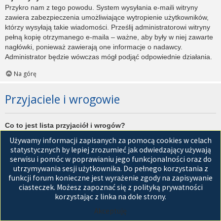
Przykro nam z tego powodu. System wysyłania e-maili witryny
zawiera zabezpieczenia umożliwiające wytropienie użytkowników,
którzy wysyłają takie wiadomości. Prześlij administratorowi witryny
pełną kopię otrzymanego e-maila – ważne, aby były w niej zawarte
nagłówki, ponieważ zawierają one informacje o nadawcy.
Administrator będzie wówczas mógł podjąć odpowiednie działania.
Na górę
Przyjaciele i wrogowie
Co to jest lista przyjaciół i wrogów?
Jest to lista, którą można użyć do organizowania różnych
Używamy informacji zapisanych za pomocą cookies w celach
użytkowników witryny. Użytkownicy dodani do listy przyjaciół będą
statystycznych by lepiej zrozumieć jak odwiedzający używają
wyświetleni na karcie
Przyjaciele
znajdującej się w panelu
serwisu i pomóc w poprawianiu jego funkcjonalności oraz do
zarządzania kontem. Z tego poziomu można szybko sprawdzić ich
utrzymywania sesji użytkownika. Do pełnego korzystania z
status, a także wysłać prywatną wiadomość. Zależnie od
funkcji forum konieczne jest wyrażenie zgody na zapisywanie
używanego stylu witryny, posty tych użytkowników mogą być
ciasteczek. Możesz zapoznać się z polityką prywatności
wyróżniane. Jeśli użytkownik zostanie dodany do listy wrogów,
korzystając z linka na dole strony.
wszystkie posty przez niego napisane domyślnie nie będą
Akceptuję
wyświetlane.