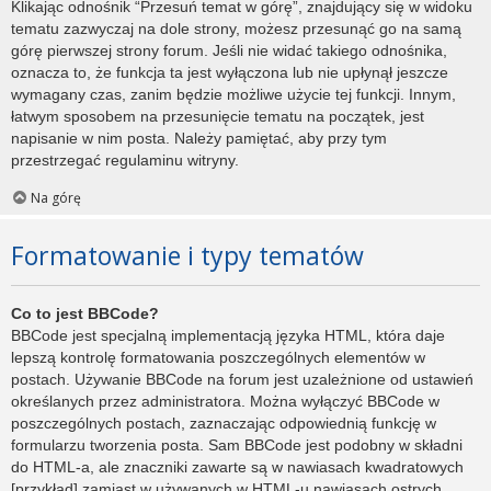
Klikając odnośnik “Przesuń temat w górę”, znajdujący się w widoku
tematu zazwyczaj na dole strony, możesz przesunąć go na samą
górę pierwszej strony forum. Jeśli nie widać takiego odnośnika,
oznacza to, że funkcja ta jest wyłączona lub nie upłynął jeszcze
wymagany czas, zanim będzie możliwe użycie tej funkcji. Innym,
łatwym sposobem na przesunięcie tematu na początek, jest
napisanie w nim posta. Należy pamiętać, aby przy tym
przestrzegać regulaminu witryny.
Na górę
Formatowanie i typy tematów
Co to jest BBCode?
BBCode jest specjalną implementacją języka HTML, która daje
lepszą kontrolę formatowania poszczególnych elementów w
postach. Używanie BBCode na forum jest uzależnione od ustawień
określanych przez administratora. Można wyłączyć BBCode w
poszczególnych postach, zaznaczając odpowiednią funkcję w
formularzu tworzenia posta. Sam BBCode jest podobny w składni
do HTML-a, ale znaczniki zawarte są w nawiasach kwadratowych
[przykład] zamiast w używanych w HTML-u nawiasach ostrych