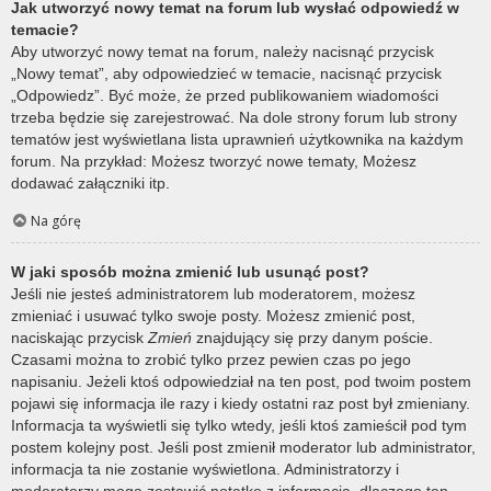
Jak utworzyć nowy temat na forum lub wysłać odpowiedź w
temacie?
Aby utworzyć nowy temat na forum, należy nacisnąć przycisk
„Nowy temat”, aby odpowiedzieć w temacie, nacisnąć przycisk
„Odpowiedz”. Być może, że przed publikowaniem wiadomości
trzeba będzie się zarejestrować. Na dole strony forum lub strony
tematów jest wyświetlana lista uprawnień użytkownika na każdym
forum. Na przykład: Możesz tworzyć nowe tematy, Możesz
dodawać załączniki itp.
Na górę
W jaki sposób można zmienić lub usunąć post?
Jeśli nie jesteś administratorem lub moderatorem, możesz
zmieniać i usuwać tylko swoje posty. Możesz zmienić post,
naciskając przycisk
Zmień
znajdujący się przy danym poście.
Czasami można to zrobić tylko przez pewien czas po jego
napisaniu. Jeżeli ktoś odpowiedział na ten post, pod twoim postem
pojawi się informacja ile razy i kiedy ostatni raz post był zmieniany.
Informacja ta wyświetli się tylko wtedy, jeśli ktoś zamieścił pod tym
postem kolejny post. Jeśli post zmienił moderator lub administrator,
informacja ta nie zostanie wyświetlona. Administratorzy i
moderatorzy mogą zostawić notatkę z informacją, dlaczego ten