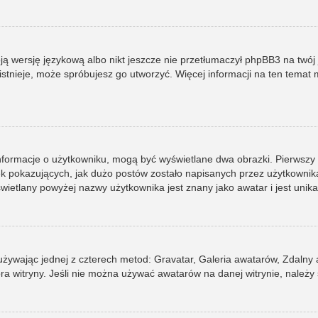
ją wersję językową albo nikt jeszcze nie przetłumaczył phpBB3 na twój 
e istnieje, może spróbujesz go utworzyć. Więcej informacji na ten tema
informacje o użytkowniku, mogą być wyświetlane dwa obrazki. Pierwszy
pokazujących, jak dużo postów zostało napisanych przez użytkownika lub
ietlany powyżej nazwy użytkownika jest znany jako awatar i jest unik
 używając jednej z czterech metod: Gravatar, Galeria awatarów, Zdalny
ra witryny. Jeśli nie można używać awatarów na danej witrynie, należy 