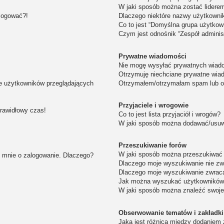
W jaki sposób można zostać lidere
alogować?!
Dlaczego niektóre nazwy użytkowni
Co to jest “Domyślna grupa użytkow
Czym jest odnośnik “Zespół adminis
Prywatne wiadomości
Nie mogę wysyłać prywatnych wiad
Otrzymuję niechciane prywatne wia
ie użytkowników przeglądających
Otrzymałem/otrzymałam spam lub obr
Przyjaciele i wrogowie
prawidłowy czas!
Co to jest lista przyjaciół i wrogów?
W jaki sposób można dodawać/usuwa
Przeszukiwanie forów
W jaki sposób można przeszukiwać 
i mnie o zalogowanie. Dlaczego?
Dlaczego moje wyszukiwanie nie z
Dlaczego moje wyszukiwanie zwraca
Jak można wyszukać użytkownikó
W jaki sposób można znaleźć swoje
Obserwowanie tematów i zakładki
Jaka jest różnica między dodaniem