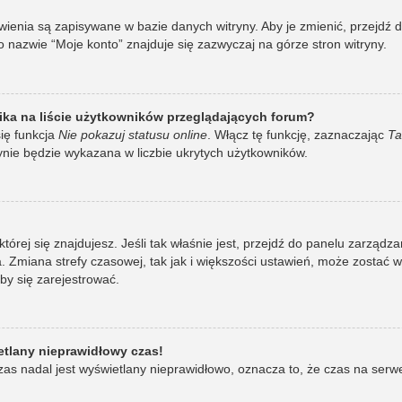
awienia są zapisywane w bazie danych witryny. Aby je zmienić, przej
 nazwie “Moje konto” znajduje się zazwyczaj na górze stron witryny.
ka na liście użytkowników przeglądających forum?
ię funkcja
Nie pokazuj statusu online
. Włącz tę funkcję, zaznaczając
Ta
ynie będzie wykazana w liczbie ukrytych użytkowników.
w której się znajdujesz. Jeśli tak właśnie jest, przejdź do panelu zarzą
 Zmiana strefy czasowej, tak jak i większości ustawień, może zostać 
by się zarejestrować.
etlany nieprawidłowy czas!
as nadal jest wyświetlany nieprawidłowo, oznacza to, że czas na serw