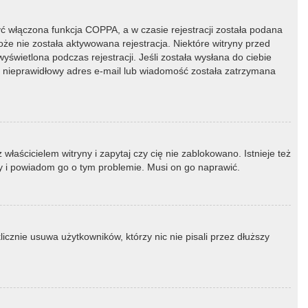
ć włączona funkcja COPPA, a w czasie rejestracji została podana
oże nie została aktywowana rejestracja. Niektóre witryny przed
świetlona podczas rejestracji. Jeśli została wysłana do ciebie
ny nieprawidłowy adres e-mail lub wiadomość została zatrzymana
łaścicielem witryny i zapytaj czy cię nie zablokowano. Istnieje też
ny i powiadom go o tym problemie. Musi on go naprawić.
icznie usuwa użytkowników, którzy nic nie pisali przez dłuższy