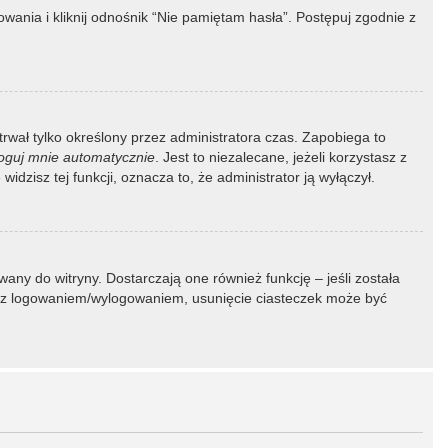
ania i kliknij odnośnik “Nie pamiętam hasła”. Postępuj zgodnie z
 trwał tylko określony przez administratora czas. Zapobiega to
oguj mnie automatycznie
. Jest to niezalecane, jeżeli korzystasz z
idzisz tej funkcji, oznacza to, że administrator ją wyłączył.
ny do witryny. Dostarczają one również funkcję – jeśli została
my z logowaniem/wylogowaniem, usunięcie ciasteczek może być