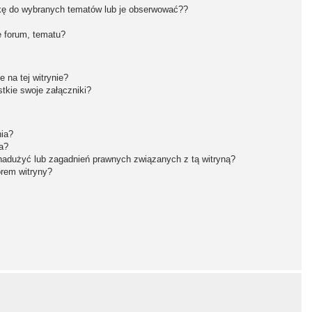
kę do wybranych tematów lub je obserwować??
 forum, tematu?
 na tej witrynie?
tkie swoje załączniki?
nia?
a?
nadużyć lub zagadnień prawnych związanych z tą witryną?
orem witryny?