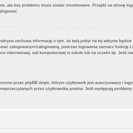
, ale bez problemu może zostać zresetowane. Przejdź na stronę logow
zalogować.
 witryna zachowa informację o tym, że twój pobyt na tej witrynie będzie
zostać zalogowanym/zalogowaną, podczas logowania zaznacz funkcję
L
 internetowej, sali komputerowej w szkole lub na uczelni itp. Jeśli nie w
rzone przez phpBB dzięki, którym użytkownik jest autoryzowany i logowa
 i nieprzeczytanych przez użytkownika postów. Jeśli występują proble