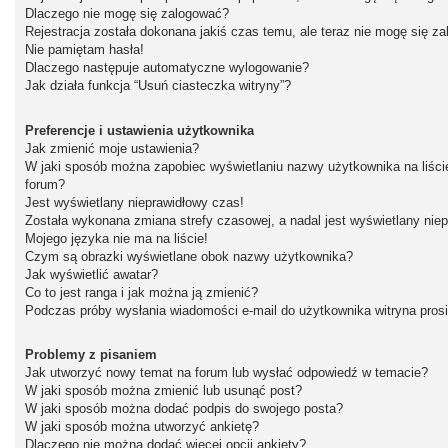
Dlaczego nie mogę się zalogować?
Rejestracja została dokonana jakiś czas temu, ale teraz nie mogę się z
Nie pamiętam hasła!
Dlaczego następuje automatyczne wylogowanie?
Jak działa funkcja “Usuń ciasteczka witryny”?
Preferencje i ustawienia użytkownika
Jak zmienić moje ustawienia?
W jaki sposób można zapobiec wyświetlaniu nazwy użytkownika na liśc
forum?
Jest wyświetlany nieprawidłowy czas!
Została wykonana zmiana strefy czasowej, a nadal jest wyświetlany nie
Mojego języka nie ma na liście!
Czym są obrazki wyświetlane obok nazwy użytkownika?
Jak wyświetlić awatar?
Co to jest ranga i jak można ją zmienić?
Podczas próby wysłania wiadomości e-mail do użytkownika witryna pros
Problemy z pisaniem
Jak utworzyć nowy temat na forum lub wysłać odpowiedź w temacie?
W jaki sposób można zmienić lub usunąć post?
W jaki sposób można dodać podpis do swojego posta?
W jaki sposób można utworzyć ankietę?
Dlaczego nie można dodać więcej opcji ankiety?