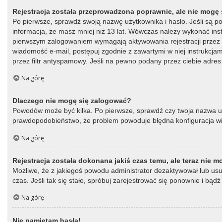
Rejestracja została przeprowadzona poprawnie, ale nie mogę 
Po pierwsze, sprawdź swoją nazwę użytkownika i hasło. Jeśli są p
informacja, że masz mniej niż 13 lat. Wówczas należy wykonać instr
pierwszym zalogowaniem wymagają aktywowania rejestracji przez oso
wiadomość e-mail, postępuj zgodnie z zawartymi w niej instrukcja
przez filtr antyspamowy. Jeśli na pewno podany przez ciebie adres 
Na górę
Dlaczego nie mogę się zalogować?
Powodów może być kilka. Po pierwsze, sprawdź czy twoja nazwa użytk
prawdopodobieństwo, że problem powoduje błędna konfiguracja witry
Na górę
Rejestracja została dokonana jakiś czas temu, ale teraz nie 
Możliwe, że z jakiegoś powodu administrator dezaktywował lub usun
czas. Jeśli tak się stało, spróbuj zarejestrować się ponownie i b
Na górę
Nie pamiętam hasła!