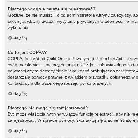
Dlaczego w ogóle muszę się rejestrować?
Możliwe, że nie musisz. To od administratora witryny zależy czy, a
takich jak własny awatar, wysyłanie prywatnych wiadomości i e-mail
wykonanie.
Na górę
Co to jest COPPA?
COPPA, to skrót od Child Online Privacy and Protection Act – praw
osób małoletnich – mających mniej niż 13 lat – obowiązek posiada
pewności czy to dotyczy ciebie jako kogoś próbującego zarejestrować
dostarczają pomocy prawnej z wyjątkiem przypadku opisanego w py
kontaktowym dla wszelkiego rodzaju porad prawnych.
Na górę
Dlaczego nie mogę się zarejestrować?
Być może właściciel witryny wyłączył funkcję rejestracji, aby nie r
zarejestrować. W sprawie pomocy, skontaktuj się z administratorem
Na górę