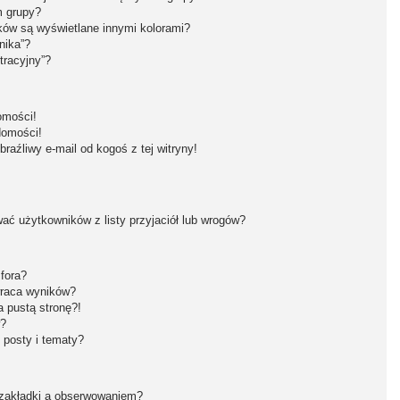
m grupy?
ków są wyświetlane innymi kolorami?
nika”?
tracyjny”?
omości!
domości!
aźliwy e-mail od kogoś z tej witryny!
ć użytkowników z listy przyjaciół lub wrogów?
fora?
wraca wyników?
 pustą stronę?!
w?
 posty i tematy?
 zakładki a obserwowaniem?