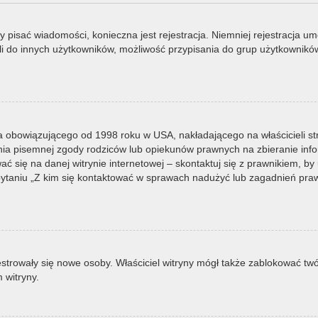
by pisać wiadomości, konieczna jest rejestracja. Niemniej rejestracja u
i do innych użytkowników, możliwość przypisania do grup użytkowników it
a obowiązującego od 1998 roku w USA, nakładającego na właścicieli st
nia pisemnej zgody rodziców lub opiekunów prawnych na zbieranie infor
 się na danej witrynie internetowej – skontaktuj się z prawnikiem, by u
taniu „Z kim się kontaktować w sprawach nadużyć lub zagadnień prawn
ejestrowały się nowe osoby. Właściciel witryny mógł także zablokować tw
 witryny.