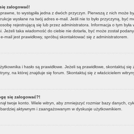
się zalogować!
oprawne, to wystąpiła jedna z dwóch przyczyn. Pierwszą z nich może by
ukcje wysłane na twój adres e-mail. Jeśli nie to było przyczyną, być m
bę rejestrującą się lub przez administratora. Informacja o tym była wy
mi. Jeżeli taka wiadomość do ciebie nie dotarła, być może został poda
e-mail jest prawidłowy, spróbuj skontaktować się z administratorem.
ownika i hasło są prawidłowe. Jeżeli są prawidłowe, skontaktuj się z w
ny, na której znajduje się forum. Skontaktuj się z właścicielem witry
mogę się zalogować?!
ął twoje konto. Wiele witryn, aby zmniejszyć rozmiar bazy danych, cykl
ądź bardziej aktywnym i zaangażowanym w dyskusje użytkownikiem.