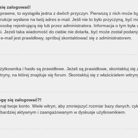
się zalogować!
oprawne, to wystąpiła jedna z dwóch przyczyn. Pierwszą z nich może by
ukcje wysłane na twój adres e-mail. Jeśli nie to było przyczyną, być m
bę rejestrującą się lub przez administratora. Informacja o tym była wy
mi. Jeżeli taka wiadomość do ciebie nie dotarła, być może został poda
e-mail jest prawidłowy, spróbuj skontaktować się z administratorem.
ownika i hasło są prawidłowe. Jeżeli są prawidłowe, skontaktuj się z w
ny, na której znajduje się forum. Skontaktuj się z właścicielem witry
mogę się zalogować?!
ął twoje konto. Wiele witryn, aby zmniejszyć rozmiar bazy danych, cykl
ądź bardziej aktywnym i zaangażowanym w dyskusje użytkownikiem.