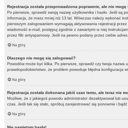
Rejestracja została przeprowadzona poprawnie, ale nie mogę 
Po pierwsze, sprawdź swoją nazwę użytkownika i hasło. Jeśli są p
informacja, że masz mniej niż 13 lat. Wówczas należy wykonać instr
pierwszym zalogowaniem wymagają aktywowania rejestracji przez oso
wiadomość e-mail, postępuj zgodnie z zawartymi w niej instrukcja
przez filtr antyspamowy. Jeśli na pewno podany przez ciebie adres 
Na górę
Dlaczego nie mogę się zalogować?
Powodów może być kilka. Po pierwsze, sprawdź czy twoja nazwa użytk
prawdopodobieństwo, że problem powoduje błędna konfiguracja witry
Na górę
Rejestracja została dokonana jakiś czas temu, ale teraz nie 
Możliwe, że z jakiegoś powodu administrator dezaktywował lub usun
czas. Jeśli tak się stało, spróbuj zarejestrować się ponownie i b
Na górę
Nie pamiętam hasła!