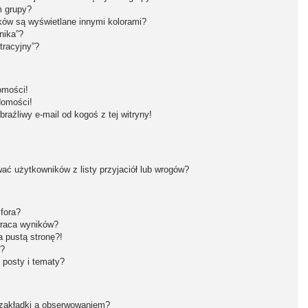
m grupy?
ków są wyświetlane innymi kolorami?
nika”?
tracyjny”?
omości!
domości!
aźliwy e-mail od kogoś z tej witryny!
ć użytkowników z listy przyjaciół lub wrogów?
fora?
wraca wyników?
 pustą stronę?!
w?
 posty i tematy?
 zakładki a obserwowaniem?