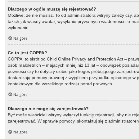
Dlaczego w ogóle muszę się rejestrować?
Możliwe, że nie musisz. To od administratora witryny zależy czy, a
takich jak własny awatar, wysyłanie prywatnych wiadomości i e-mail
wykonanie.
Na górę
Co to jest COPPA?
COPPA, to skrót od Child Online Privacy and Protection Act – praw
osób małoletnich – mających mniej niż 13 lat – obowiązek posiada
pewności czy to dotyczy ciebie jako kogoś próbującego zarejestrować
dostarczają pomocy prawnej z wyjątkiem przypadku opisanego w py
kontaktowym dla wszelkiego rodzaju porad prawnych.
Na górę
Dlaczego nie mogę się zarejestrować?
Być może właściciel witryny wyłączył funkcję rejestracji, aby nie r
zarejestrować. W sprawie pomocy, skontaktuj się z administratorem
Na górę