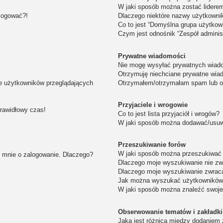
W jaki sposób można zostać lidere
alogować?!
Dlaczego niektóre nazwy użytkowni
Co to jest “Domyślna grupa użytkow
Czym jest odnośnik “Zespół adminis
Prywatne wiadomości
Nie mogę wysyłać prywatnych wiad
Otrzymuję niechciane prywatne wia
ie użytkowników przeglądających
Otrzymałem/otrzymałam spam lub obr
Przyjaciele i wrogowie
prawidłowy czas!
Co to jest lista przyjaciół i wrogów?
W jaki sposób można dodawać/usuwa
Przeszukiwanie forów
W jaki sposób można przeszukiwać 
i mnie o zalogowanie. Dlaczego?
Dlaczego moje wyszukiwanie nie z
Dlaczego moje wyszukiwanie zwraca
Jak można wyszukać użytkownikó
W jaki sposób można znaleźć swoje
Obserwowanie tematów i zakładki
Jaka jest różnica między dodaniem