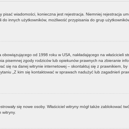
by pisać wiadomości, konieczna jest rejestracja. Niemniej rejestracja u
i do innych użytkowników, możliwość przypisania do grup użytkowników it
a obowiązującego od 1998 roku w USA, nakładającego na właścicieli st
nia pisemnej zgody rodziców lub opiekunów prawnych na zbieranie infor
 się na danej witrynie internetowej – skontaktuj się z prawnikiem, by u
taniu „Z kim się kontaktować w sprawach nadużyć lub zagadnień prawn
ejestrowały się nowe osoby. Właściciel witryny mógł także zablokować tw
 witryny.