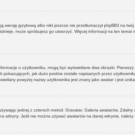
ją wersję językową albo nikt jeszcze nie przetłumaczył phpBB3 na twój 
e istnieje, może spróbujesz go utworzyć. Więcej informacji na ten tema
informacje o użytkowniku, mogą być wyświetlane dwa obrazki. Pierwszy
pokazujących, jak dużo postów zostało napisanych przez użytkownika lub
ietlany powyżej nazwy użytkownika jest znany jako awatar i jest unik
 używając jednej z czterech metod: Gravatar, Galeria awatarów, Zdalny
ra witryny. Jeśli nie można używać awatarów na danej witrynie, należy 