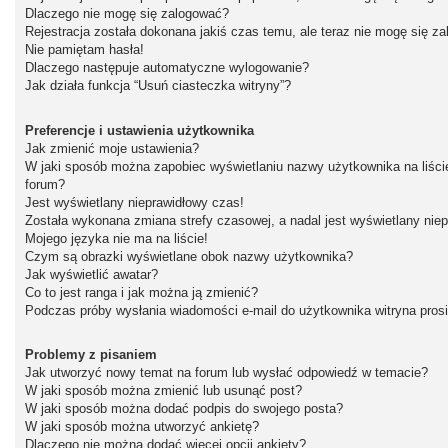
Dlaczego nie mogę się zalogować?
Rejestracja została dokonana jakiś czas temu, ale teraz nie mogę się z
Nie pamiętam hasła!
Dlaczego następuje automatyczne wylogowanie?
Jak działa funkcja “Usuń ciasteczka witryny”?
Preferencje i ustawienia użytkownika
Jak zmienić moje ustawienia?
W jaki sposób można zapobiec wyświetlaniu nazwy użytkownika na liśc
forum?
Jest wyświetlany nieprawidłowy czas!
Została wykonana zmiana strefy czasowej, a nadal jest wyświetlany nie
Mojego języka nie ma na liście!
Czym są obrazki wyświetlane obok nazwy użytkownika?
Jak wyświetlić awatar?
Co to jest ranga i jak można ją zmienić?
Podczas próby wysłania wiadomości e-mail do użytkownika witryna pros
Problemy z pisaniem
Jak utworzyć nowy temat na forum lub wysłać odpowiedź w temacie?
W jaki sposób można zmienić lub usunąć post?
W jaki sposób można dodać podpis do swojego posta?
W jaki sposób można utworzyć ankietę?
Dlaczego nie można dodać więcej opcji ankiety?