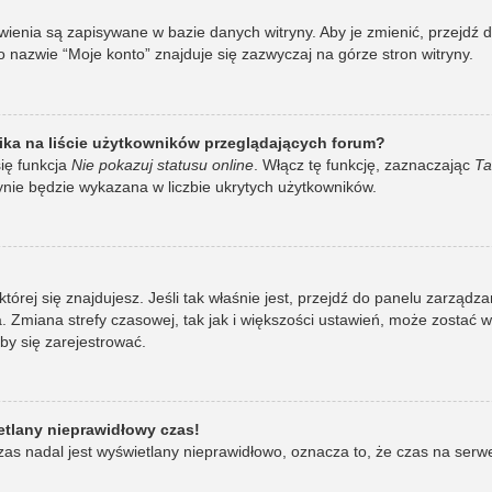
awienia są zapisywane w bazie danych witryny. Aby je zmienić, przej
 nazwie “Moje konto” znajduje się zazwyczaj na górze stron witryny.
ka na liście użytkowników przeglądających forum?
ię funkcja
Nie pokazuj statusu online
. Włącz tę funkcję, zaznaczając
Ta
ynie będzie wykazana w liczbie ukrytych użytkowników.
w której się znajdujesz. Jeśli tak właśnie jest, przejdź do panelu zarzą
 Zmiana strefy czasowej, tak jak i większości ustawień, może zostać 
by się zarejestrować.
etlany nieprawidłowy czas!
as nadal jest wyświetlany nieprawidłowo, oznacza to, że czas na serw