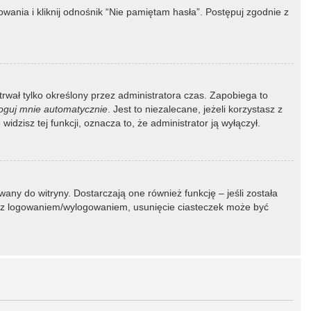
ania i kliknij odnośnik “Nie pamiętam hasła”. Postępuj zgodnie z
 trwał tylko określony przez administratora czas. Zapobiega to
oguj mnie automatycznie
. Jest to niezalecane, jeżeli korzystasz z
idzisz tej funkcji, oznacza to, że administrator ją wyłączył.
ny do witryny. Dostarczają one również funkcję – jeśli została
my z logowaniem/wylogowaniem, usunięcie ciasteczek może być