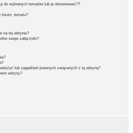
kę do wybranych tematów lub je obserwować??
 forum, tematu?
 na tej witrynie?
tkie swoje załączniki?
nia?
a?
nadużyć lub zagadnień prawnych związanych z tą witryną?
orem witryny?