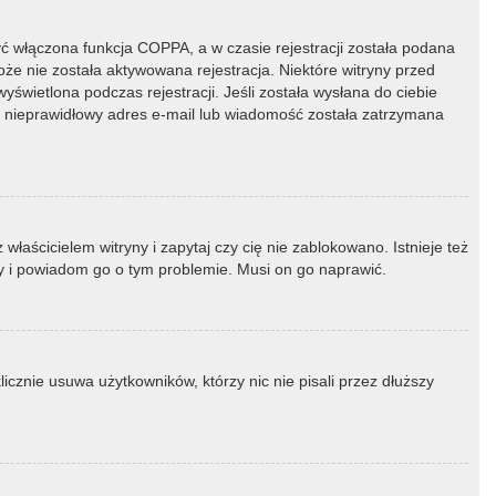
ć włączona funkcja COPPA, a w czasie rejestracji została podana
oże nie została aktywowana rejestracja. Niektóre witryny przed
świetlona podczas rejestracji. Jeśli została wysłana do ciebie
ny nieprawidłowy adres e-mail lub wiadomość została zatrzymana
łaścicielem witryny i zapytaj czy cię nie zablokowano. Istnieje też
ny i powiadom go o tym problemie. Musi on go naprawić.
icznie usuwa użytkowników, którzy nic nie pisali przez dłuższy