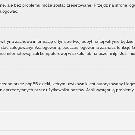
, ale bez problemu może zostać zresetowane. Przejdź na stronę logow
zalogować.
 witryna zachowa informację o tym, że twój pobyt na tej witrynie będzie
zostać zalogowanym/zalogowaną, podczas logowania zaznacz funkcję
L
 internetowej, sali komputerowej w szkole lub na uczelni itp. Jeśli nie w
rzone przez phpBB dzięki, którym użytkownik jest autoryzowany i logowa
 i nieprzeczytanych przez użytkownika postów. Jeśli występują proble