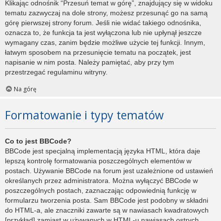
Klikając odnośnik “Przesuń temat w górę”, znajdujący się w widoku
tematu zazwyczaj na dole strony, możesz przesunąć go na samą
górę pierwszej strony forum. Jeśli nie widać takiego odnośnika,
oznacza to, że funkcja ta jest wyłączona lub nie upłynął jeszcze
wymagany czas, zanim będzie możliwe użycie tej funkcji. Innym,
łatwym sposobem na przesunięcie tematu na początek, jest
napisanie w nim posta. Należy pamiętać, aby przy tym
przestrzegać regulaminu witryny.
Na górę
Formatowanie i typy tematów
Co to jest BBCode?
BBCode jest specjalną implementacją języka HTML, która daje
lepszą kontrolę formatowania poszczególnych elementów w
postach. Używanie BBCode na forum jest uzależnione od ustawień
określanych przez administratora. Można wyłączyć BBCode w
poszczególnych postach, zaznaczając odpowiednią funkcję w
formularzu tworzenia posta. Sam BBCode jest podobny w składni
do HTML-a, ale znaczniki zawarte są w nawiasach kwadratowych
[przykład] zamiast w używanych w HTML-u nawiasach ostrych