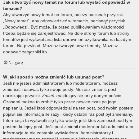
Jak utworzyć nowy temat na forum lub wysłać odpowiedź w
temacie?
Aby utworzyć nowy temat na forum, należy nacisnąć przycisk
„Nowy temat”, aby odpowiedzieć w temacie, nacisnąć przycisk
„Odpowiedz”. Być może, że przed publikowaniem wiadomości
trzeba będzie się zarejestrować. Na dole strony forum lub strony
tematów jest wyświetlana lista uprawnień użytkownika na każdym
forum. Na przykład: Możesz tworzyć nowe tematy, Możesz
dodawać załączniki itp.
Na górę
W jaki sposób można zmienić lub usunąć post?
Jeśli nie jesteś administratorem lub moderatorem, możesz
zmieniać i usuwać tylko swoje posty. Możesz zmienić post,
naciskając przycisk
Zmień
znajdujący się przy danym poście.
Czasami można to zrobić tylko przez pewien czas po jego
napisaniu. Jeżeli ktoś odpowiedział na ten post, pod twoim postem
pojawi się informacja ile razy i kiedy ostatni raz post był zmieniany.
Informacja ta wyświetli się tylko wtedy, jeśli ktoś zamieścił pod tym
postem kolejny post. Jeśli post zmienił moderator lub administrator,
informacja ta nie zostanie wyświetlona. Administratorzy i
moderatorzy mogą zostawić notatkę z informacją, dlaczego ten