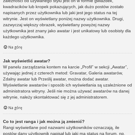
zależności od używanego stylu jest on w formie gwiazdek,
kwadracików lub kropek pokazujących, jak dużo postów zostało
napisanych przez użytkownika lub jaki jest jego status na tej
witrynie. Jest on wyświetlany poniżej nazwy użytkownika. Drugi,
zazwyczaj większy obrazek, wyświetlany powyżej nazwy
użytkownika jest znany jako awatar i jest unikatowy lub osobisty dla
każdego użytkownika.
Na górę
Jak wyświetlić awatar?
W panelu zarządzania kontem na karcie „Profil” w sekcji „Awatar”,
używając jednej z czterech metod: Gravatar, Galeria awatarów,
Zdalny awatar lub Prześlij awatar, można dodać awatar.
Wyświetlanie awatarów i sposób ich wyświetlania są uzależnione od
administratora witryny. Jeśli nie można używać awatarów na danej
witrynie, należy skontaktować się z jej administratorem.
Na górę
Co to jest ranga i jak można ją zmienić?
Rangi wyświetlane pod nazwami użytkowników oznaczają, ile
postów dany użytkownik napisał lub jaki ma status na forum, np.