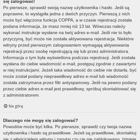
się zalogować!
Po pierwsze, sprawdź swoją nazwę użytkownika i hasło. Jeśli są
poprawne, to wystąpiła jedna z dwóch przyczyn. Pierwszą z nich
może być włączona funkcja COPPA, a w czasie rejestracji została
podana informacja, że masz mniej niż 13 lat. Wówczas należy
wykonać instrukcje wysłane na twój adres e-mail. Jeśli nie to było
przyczyną, być może nie została aktywowana rejestracja. Niektóre
witryny przed pierwszym zalogowaniem wymagają aktywowania
rejestracji przez osobę rejestrującą się lub przez administratora.
Informacja o tym była wyświetlona podczas rejestracji. Jeśli została
wysłana do ciebie wiadomość e-mail, postępuj zgodnie z zawartymi
w niej instrukcjami. Jeżeli taka wiadomość do ciebie nie dotarła, być
może został podany nieprawidłowy adres e-mail lub wiadomość
została zatrzymana przez filtr antyspamowy. Jeśli na pewno podany
przez ciebie adres e-mail jest prawidłowy, spróbuj skontaktować się
z administratorem.
Na górę
Dlaczego nie mogę się zalogować?
Powodów może być kilka. Po pierwsze, sprawdź czy twoja nazwa
użytkownika i hasło są prawidłowe. Jeżeli są prawidłowe, skontaktuj
się z właścicielem witryny i zapytaj czy cię nie zablokowano. Istnieje