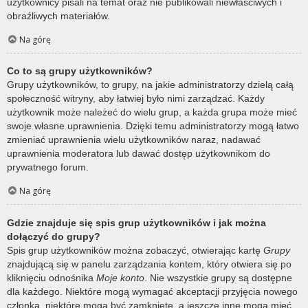
użytkownicy pisali na temat oraz nie publikowali niewłaściwych i
obraźliwych materiałów.
Na górę
Co to są grupy użytkowników?
Grupy użytkowników, to grupy, na jakie administratorzy dzielą całą
społeczność witryny, aby łatwiej było nimi zarządzać. Każdy
użytkownik może należeć do wielu grup, a każda grupa może mieć
swoje własne uprawnienia. Dzięki temu administratorzy mogą łatwo
zmieniać uprawnienia wielu użytkowników naraz, nadawać
uprawnienia moderatora lub dawać dostęp użytkownikom do
prywatnego forum.
Na górę
Gdzie znajduje się spis grup użytkowników i jak można
dołączyć do grupy?
Spis grup użytkowników można zobaczyć, otwierając kartę
Grupy
znajdującą się w panelu zarządzania kontem, który otwiera się po
kliknięciu odnośnika
Moje konto
. Nie wszystkie grupy są dostępne
dla każdego. Niektóre mogą wymagać akceptacji przyjęcia nowego
członka, niektóre mogą być zamknięte, a jeszcze inne mogą mieć