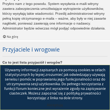
Przykro nam z tego powodu. System wysyłania e-maili witryny
zawiera zabezpieczenia umożliwiające wytropienie użytkowników,
którzy wysyłają takie wiadomości. Prześlij administratorowi witryny
pełną kopię otrzymanego e-maila – ważne, aby były w niej zawarte
nagłówki, ponieważ zawierają one informacje o nadawcy.
Administrator będzie wówczas mógł podjąć odpowiednie działania.
Na górę
Przyjaciele i wrogowie
Co to jest lista przyjaciół i wrogów?
Jest to lista, którą można użyć do organizowania różnych
Używamy informacji zapisanych za pomocą cookies w celach
użytkowników witryny. Użytkownicy dodani do listy przyjaciół będą
statystycznych by lepiej zrozumieć jak odwiedzający używają
wyświetleni na karcie
Przyjaciele
znajdującej się w panelu
serwisu i pomóc w poprawianiu jego funkcjonalności oraz do
zarządzania kontem. Z tego poziomu można szybko sprawdzić ich
utrzymywania sesji użytkownika. Do pełnego korzystania z
status, a także wysłać prywatną wiadomość. Zależnie od
funkcji forum konieczne jest wyrażenie zgody na zapisywanie
używanego stylu witryny, posty tych użytkowników mogą być
ciasteczek. Możesz zapoznać się z polityką prywatności
wyróżniane. Jeśli użytkownik zostanie dodany do listy wrogów,
korzystając z linka na dole strony.
wszystkie posty przez niego napisane domyślnie nie będą
Akceptuję
wyświetlane.