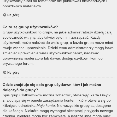
użytkownicy pisali na temat oraz nie publikowali niewłaściwych i
obraźliwych materiałów.
Na górę
Co to są grupy użytkowników?
Grupy użytkowników, to grupy, na jakie administratorzy dzielą całą
społeczność witryny, aby łatwiej było nimi zarządzać. Każdy
użytkownik może należeć do wielu grup, a każda grupa może mieć
swoje własne uprawnienia. Dzięki temu administratorzy mogą łatwo
zmieniać uprawnienia wielu użytkowników naraz, nadawać
uprawnienia moderatora lub dawać dostęp użytkownikom do
prywatnego forum.
Na górę
Gdzie znajduje się spis grup użytkowników i jak można
dołączyć do grupy?
Spis grup użytkowników można zobaczyć, otwierając kartę
Grupy
znajdującą się w panelu zarządzania kontem, który otwiera się po
kliknięciu odnośnika
Moje konto
. Nie wszystkie grupy są dostępne
dla każdego. Niektóre mogą wymagać akceptacji przyjęcia nowego
członka, niektóre mogą być zamknięte, a jeszcze inne mogą mieć