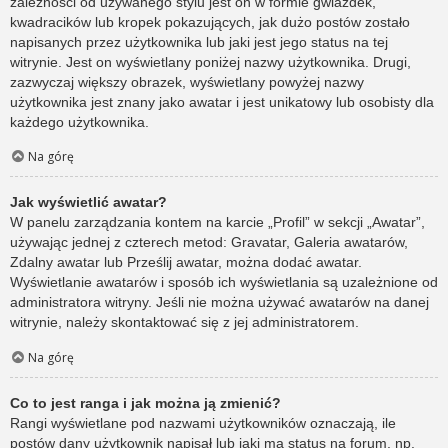
zależności od używanego stylu jest on w formie gwiazdek,
kwadracików lub kropek pokazujących, jak dużo postów zostało
napisanych przez użytkownika lub jaki jest jego status na tej
witrynie. Jest on wyświetlany poniżej nazwy użytkownika. Drugi,
zazwyczaj większy obrazek, wyświetlany powyżej nazwy
użytkownika jest znany jako awatar i jest unikatowy lub osobisty dla
każdego użytkownika.
Na górę
Jak wyświetlić awatar?
W panelu zarządzania kontem na karcie „Profil” w sekcji „Awatar”,
używając jednej z czterech metod: Gravatar, Galeria awatarów,
Zdalny awatar lub Prześlij awatar, można dodać awatar.
Wyświetlanie awatarów i sposób ich wyświetlania są uzależnione od
administratora witryny. Jeśli nie można używać awatarów na danej
witrynie, należy skontaktować się z jej administratorem.
Na górę
Co to jest ranga i jak można ją zmienić?
Rangi wyświetlane pod nazwami użytkowników oznaczają, ile
postów dany użytkownik napisał lub jaki ma status na forum, np.