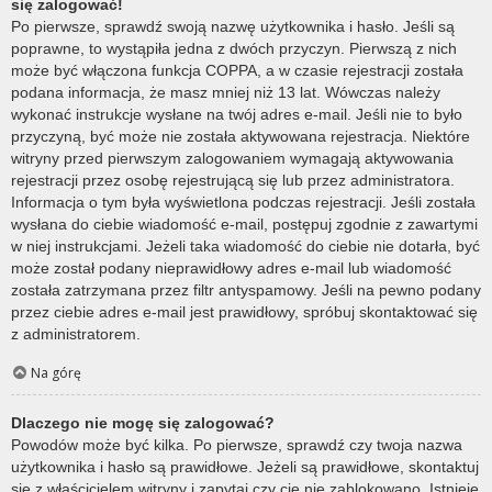
się zalogować!
Po pierwsze, sprawdź swoją nazwę użytkownika i hasło. Jeśli są
poprawne, to wystąpiła jedna z dwóch przyczyn. Pierwszą z nich
może być włączona funkcja COPPA, a w czasie rejestracji została
podana informacja, że masz mniej niż 13 lat. Wówczas należy
wykonać instrukcje wysłane na twój adres e-mail. Jeśli nie to było
przyczyną, być może nie została aktywowana rejestracja. Niektóre
witryny przed pierwszym zalogowaniem wymagają aktywowania
rejestracji przez osobę rejestrującą się lub przez administratora.
Informacja o tym była wyświetlona podczas rejestracji. Jeśli została
wysłana do ciebie wiadomość e-mail, postępuj zgodnie z zawartymi
w niej instrukcjami. Jeżeli taka wiadomość do ciebie nie dotarła, być
może został podany nieprawidłowy adres e-mail lub wiadomość
została zatrzymana przez filtr antyspamowy. Jeśli na pewno podany
przez ciebie adres e-mail jest prawidłowy, spróbuj skontaktować się
z administratorem.
Na górę
Dlaczego nie mogę się zalogować?
Powodów może być kilka. Po pierwsze, sprawdź czy twoja nazwa
użytkownika i hasło są prawidłowe. Jeżeli są prawidłowe, skontaktuj
się z właścicielem witryny i zapytaj czy cię nie zablokowano. Istnieje