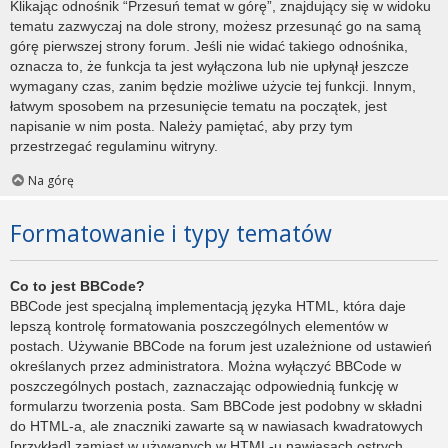
Klikając odnośnik “Przesuń temat w górę”, znajdujący się w widoku
tematu zazwyczaj na dole strony, możesz przesunąć go na samą
górę pierwszej strony forum. Jeśli nie widać takiego odnośnika,
oznacza to, że funkcja ta jest wyłączona lub nie upłynął jeszcze
wymagany czas, zanim będzie możliwe użycie tej funkcji. Innym,
łatwym sposobem na przesunięcie tematu na początek, jest
napisanie w nim posta. Należy pamiętać, aby przy tym
przestrzegać regulaminu witryny.
Na górę
Formatowanie i typy tematów
Co to jest BBCode?
BBCode jest specjalną implementacją języka HTML, która daje
lepszą kontrolę formatowania poszczególnych elementów w
postach. Używanie BBCode na forum jest uzależnione od ustawień
określanych przez administratora. Można wyłączyć BBCode w
poszczególnych postach, zaznaczając odpowiednią funkcję w
formularzu tworzenia posta. Sam BBCode jest podobny w składni
do HTML-a, ale znaczniki zawarte są w nawiasach kwadratowych
[przykład] zamiast w używanych w HTML-u nawiasach ostrych