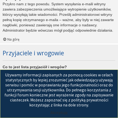
Przykro nam z tego powodu. System wysyłania e-maili witryny
zawiera zabezpieczenia umożliwiające wytropienie użytkowników,
którzy wysyłają takie wiadomości. Prześlij administratorowi witryny
pełną kopię otrzymanego e-maila – ważne, aby były w niej zawarte
nagłówki, ponieważ zawierają one informacje o nadawcy.
Administrator będzie wówczas mógł podjąć odpowiednie działania.
Na górę
Przyjaciele i wrogowie
Co to jest lista przyjaciół i wrogów?
Jest to lista, którą można użyć do organizowania różnych
Używamy informacji zapisanych za pomocą cookies w celach
użytkowników witryny. Użytkownicy dodani do listy przyjaciół będą
statystycznych by lepiej zrozumieć jak odwiedzający używają
wyświetleni na karcie
Przyjaciele
znajdującej się w panelu
serwisu i pomóc w poprawianiu jego funkcjonalności oraz do
zarządzania kontem. Z tego poziomu można szybko sprawdzić ich
utrzymywania sesji użytkownika. Do pełnego korzystania z
status, a także wysłać prywatną wiadomość. Zależnie od
funkcji forum konieczne jest wyrażenie zgody na zapisywanie
używanego stylu witryny, posty tych użytkowników mogą być
ciasteczek. Możesz zapoznać się z polityką prywatności
wyróżniane. Jeśli użytkownik zostanie dodany do listy wrogów,
korzystając z linka na dole strony.
wszystkie posty przez niego napisane domyślnie nie będą
Akceptuję
wyświetlane.