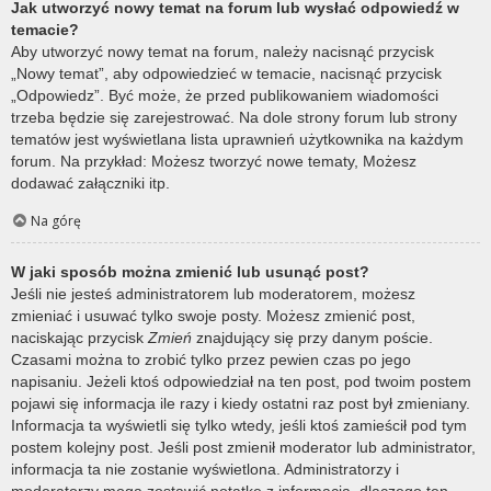
Jak utworzyć nowy temat na forum lub wysłać odpowiedź w
temacie?
Aby utworzyć nowy temat na forum, należy nacisnąć przycisk
„Nowy temat”, aby odpowiedzieć w temacie, nacisnąć przycisk
„Odpowiedz”. Być może, że przed publikowaniem wiadomości
trzeba będzie się zarejestrować. Na dole strony forum lub strony
tematów jest wyświetlana lista uprawnień użytkownika na każdym
forum. Na przykład: Możesz tworzyć nowe tematy, Możesz
dodawać załączniki itp.
Na górę
W jaki sposób można zmienić lub usunąć post?
Jeśli nie jesteś administratorem lub moderatorem, możesz
zmieniać i usuwać tylko swoje posty. Możesz zmienić post,
naciskając przycisk
Zmień
znajdujący się przy danym poście.
Czasami można to zrobić tylko przez pewien czas po jego
napisaniu. Jeżeli ktoś odpowiedział na ten post, pod twoim postem
pojawi się informacja ile razy i kiedy ostatni raz post był zmieniany.
Informacja ta wyświetli się tylko wtedy, jeśli ktoś zamieścił pod tym
postem kolejny post. Jeśli post zmienił moderator lub administrator,
informacja ta nie zostanie wyświetlona. Administratorzy i
moderatorzy mogą zostawić notatkę z informacją, dlaczego ten