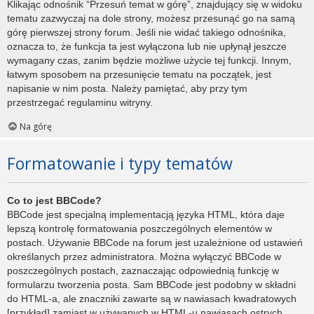
Klikając odnośnik “Przesuń temat w górę”, znajdujący się w widoku
tematu zazwyczaj na dole strony, możesz przesunąć go na samą
górę pierwszej strony forum. Jeśli nie widać takiego odnośnika,
oznacza to, że funkcja ta jest wyłączona lub nie upłynął jeszcze
wymagany czas, zanim będzie możliwe użycie tej funkcji. Innym,
łatwym sposobem na przesunięcie tematu na początek, jest
napisanie w nim posta. Należy pamiętać, aby przy tym
przestrzegać regulaminu witryny.
Na górę
Formatowanie i typy tematów
Co to jest BBCode?
BBCode jest specjalną implementacją języka HTML, która daje
lepszą kontrolę formatowania poszczególnych elementów w
postach. Używanie BBCode na forum jest uzależnione od ustawień
określanych przez administratora. Można wyłączyć BBCode w
poszczególnych postach, zaznaczając odpowiednią funkcję w
formularzu tworzenia posta. Sam BBCode jest podobny w składni
do HTML-a, ale znaczniki zawarte są w nawiasach kwadratowych
[przykład] zamiast w używanych w HTML-u nawiasach ostrych