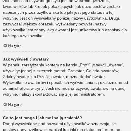
zależności od używanego stylu jest on w formie gwiazdek,
kwadracików lub kropek pokazujących, jak dużo postów zostało
napisanych przez użytkownika lub jaki jest jego status na tej
witrynie. Jest on wyświetlany poniżej nazwy użytkownika. Drugi,
zazwyczaj większy obrazek, wyświetlany powyżej nazwy
użytkownika jest znany jako awatar i jest unikatowy lub osobisty dla
każdego użytkownika.
Na górę
Jak wyświetlić awatar?
W panelu zarządzania kontem na karcie „Profil” w sekcji „Awatar”,
używając jednej z czterech metod: Gravatar, Galeria awatarów,
Zdalny awatar lub Prześlij awatar, można dodać awatar.
Wyświetlanie awatarów i sposób ich wyświetlania są uzależnione od
administratora witryny. Jeśli nie można używać awatarów na danej
witrynie, należy skontaktować się z jej administratorem.
Na górę
Co to jest ranga i jak można ją zmienić?
Rangi wyświetlane pod nazwami użytkowników oznaczają, ile
postów dany użytkownik napisał lub jaki ma status na forum, np.