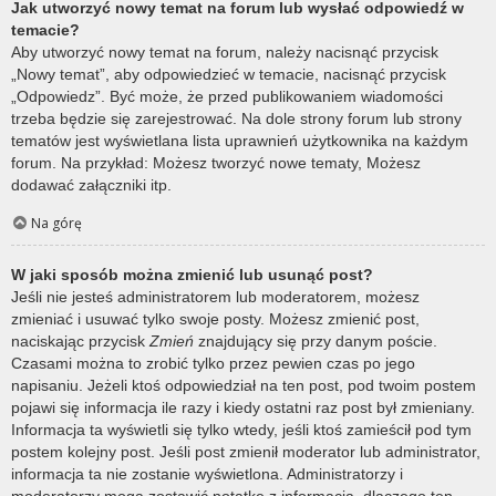
Jak utworzyć nowy temat na forum lub wysłać odpowiedź w
temacie?
Aby utworzyć nowy temat na forum, należy nacisnąć przycisk
„Nowy temat”, aby odpowiedzieć w temacie, nacisnąć przycisk
„Odpowiedz”. Być może, że przed publikowaniem wiadomości
trzeba będzie się zarejestrować. Na dole strony forum lub strony
tematów jest wyświetlana lista uprawnień użytkownika na każdym
forum. Na przykład: Możesz tworzyć nowe tematy, Możesz
dodawać załączniki itp.
Na górę
W jaki sposób można zmienić lub usunąć post?
Jeśli nie jesteś administratorem lub moderatorem, możesz
zmieniać i usuwać tylko swoje posty. Możesz zmienić post,
naciskając przycisk
Zmień
znajdujący się przy danym poście.
Czasami można to zrobić tylko przez pewien czas po jego
napisaniu. Jeżeli ktoś odpowiedział na ten post, pod twoim postem
pojawi się informacja ile razy i kiedy ostatni raz post był zmieniany.
Informacja ta wyświetli się tylko wtedy, jeśli ktoś zamieścił pod tym
postem kolejny post. Jeśli post zmienił moderator lub administrator,
informacja ta nie zostanie wyświetlona. Administratorzy i
moderatorzy mogą zostawić notatkę z informacją, dlaczego ten