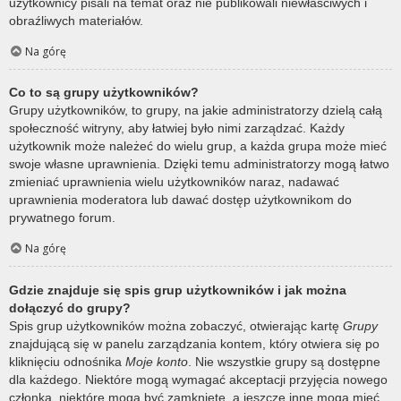
użytkownicy pisali na temat oraz nie publikowali niewłaściwych i
obraźliwych materiałów.
Na górę
Co to są grupy użytkowników?
Grupy użytkowników, to grupy, na jakie administratorzy dzielą całą
społeczność witryny, aby łatwiej było nimi zarządzać. Każdy
użytkownik może należeć do wielu grup, a każda grupa może mieć
swoje własne uprawnienia. Dzięki temu administratorzy mogą łatwo
zmieniać uprawnienia wielu użytkowników naraz, nadawać
uprawnienia moderatora lub dawać dostęp użytkownikom do
prywatnego forum.
Na górę
Gdzie znajduje się spis grup użytkowników i jak można
dołączyć do grupy?
Spis grup użytkowników można zobaczyć, otwierając kartę
Grupy
znajdującą się w panelu zarządzania kontem, który otwiera się po
kliknięciu odnośnika
Moje konto
. Nie wszystkie grupy są dostępne
dla każdego. Niektóre mogą wymagać akceptacji przyjęcia nowego
członka, niektóre mogą być zamknięte, a jeszcze inne mogą mieć