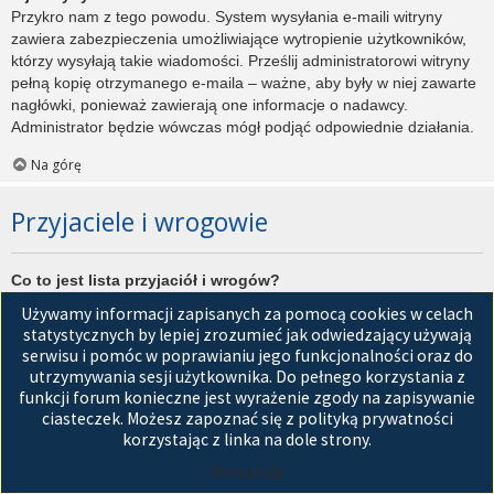
Przykro nam z tego powodu. System wysyłania e-maili witryny
zawiera zabezpieczenia umożliwiające wytropienie użytkowników,
którzy wysyłają takie wiadomości. Prześlij administratorowi witryny
pełną kopię otrzymanego e-maila – ważne, aby były w niej zawarte
nagłówki, ponieważ zawierają one informacje o nadawcy.
Administrator będzie wówczas mógł podjąć odpowiednie działania.
Na górę
Przyjaciele i wrogowie
Co to jest lista przyjaciół i wrogów?
Jest to lista, którą można użyć do organizowania różnych
Używamy informacji zapisanych za pomocą cookies w celach
użytkowników witryny. Użytkownicy dodani do listy przyjaciół będą
statystycznych by lepiej zrozumieć jak odwiedzający używają
wyświetleni na karcie
Przyjaciele
znajdującej się w panelu
serwisu i pomóc w poprawianiu jego funkcjonalności oraz do
zarządzania kontem. Z tego poziomu można szybko sprawdzić ich
utrzymywania sesji użytkownika. Do pełnego korzystania z
status, a także wysłać prywatną wiadomość. Zależnie od
funkcji forum konieczne jest wyrażenie zgody na zapisywanie
używanego stylu witryny, posty tych użytkowników mogą być
ciasteczek. Możesz zapoznać się z polityką prywatności
wyróżniane. Jeśli użytkownik zostanie dodany do listy wrogów,
korzystając z linka na dole strony.
wszystkie posty przez niego napisane domyślnie nie będą
Akceptuję
wyświetlane.