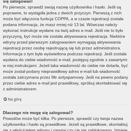
się zalogować!
Po pierwsze, sprawdź swoją nazwę użytkownika i hasło. Jeśli są
poprawne, to wystąpiła jedna z dwóch przyczyn. Pierwszą z nich
może być włączona funkcja COPPA, a w czasie rejestracji została
podana informacja, że masz mniej niż 13 lat. Wówczas należy
wykonać instrukcje wysłane na twój adres e-mail. Jeśli nie to było
przyczyną, być może nie została aktywowana rejestracja. Niektóre
witryny przed pierwszym zalogowaniem wymagają aktywowania
rejestracji przez osobę rejestrującą się lub przez administratora.
Informacja o tym była wyświetlona podczas rejestracji. Jeśli została
wysłana do ciebie wiadomość e-mail, postępuj zgodnie z zawartymi
w niej instrukcjami. Jeżeli taka wiadomość do ciebie nie dotarła, być
może został podany nieprawidłowy adres e-mail lub wiadomość
została zatrzymana przez filtr antyspamowy. Jeśli na pewno podany
przez ciebie adres e-mail jest prawidłowy, spróbuj skontaktować się
z administratorem.
Na górę
Dlaczego nie mogę się zalogować?
Powodów może być kilka. Po pierwsze, sprawdź czy twoja nazwa
użytkownika i hasło są prawidłowe. Jeżeli są prawidłowe, skontaktuj
się z właścicielem witryny i zapytaj czy cię nie zablokowano. Istnieje