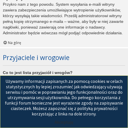
Przykro nam z tego powodu. System wysyłania e-maili witryny
zawiera zabezpieczenia umożliwiające wytropienie użytkowników,
którzy wysyłają takie wiadomości. Prześlij administratorowi witryny
pełną kopię otrzymanego e-maila – ważne, aby były w niej zawarte
nagłówki, ponieważ zawierają one informacje o nadawcy.
Administrator będzie wówczas mógł podjąć odpowiednie działania.
Na górę
Przyjaciele i wrogowie
Co to jest lista przyjaciół i wrogów?
Jest to lista, którą można użyć do organizowania różnych
Używamy informacji zapisanych za pomocą cookies w celach
użytkowników witryny. Użytkownicy dodani do listy przyjaciół będą
statystycznych by lepiej zrozumieć jak odwiedzający używają
wyświetleni na karcie
Przyjaciele
znajdującej się w panelu
serwisu i pomóc w poprawianiu jego funkcjonalności oraz do
zarządzania kontem. Z tego poziomu można szybko sprawdzić ich
utrzymywania sesji użytkownika. Do pełnego korzystania z
status, a także wysłać prywatną wiadomość. Zależnie od
funkcji forum konieczne jest wyrażenie zgody na zapisywanie
używanego stylu witryny, posty tych użytkowników mogą być
ciasteczek. Możesz zapoznać się z polityką prywatności
wyróżniane. Jeśli użytkownik zostanie dodany do listy wrogów,
korzystając z linka na dole strony.
wszystkie posty przez niego napisane domyślnie nie będą
Akceptuję
wyświetlane.