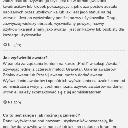
zależności od używanego stylu jest on w formie gwiazdek,
kwadracików lub kropek pokazujących, jak dużo postów zostało
napisanych przez użytkownika lub jaki jest jego status na tej
witrynie. Jest on wyświetlany poniżej nazwy użytkownika. Drugi,
zazwyczaj większy obrazek, wyświetlany powyżej nazwy
użytkownika jest znany jako awatar i jest unikatowy lub osobisty dla
każdego użytkownika.
Na górę
Jak wyświetlić awatar?
W panelu zarządzania kontem na karcie „Profil” w sekcji „Awatar”,
używając jednej z czterech metod: Gravatar, Galeria awatarów,
Zdalny awatar lub Prześlij awatar, można dodać awatar.
Wyświetlanie awatarów i sposób ich wyświetlania są uzależnione od
administratora witryny. Jeśli nie można używać awatarów na danej
witrynie, należy skontaktować się z jej administratorem.
Na górę
Co to jest ranga i jak można ją zmienić?
Rangi wyświetlane pod nazwami użytkowników oznaczają, ile
postów dany użytkownik napisał lub jaki ma status na forum, np.