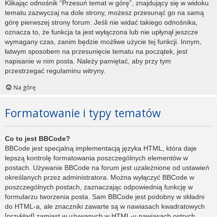
Klikając odnośnik “Przesuń temat w górę”, znajdujący się w widoku
tematu zazwyczaj na dole strony, możesz przesunąć go na samą
górę pierwszej strony forum. Jeśli nie widać takiego odnośnika,
oznacza to, że funkcja ta jest wyłączona lub nie upłynął jeszcze
wymagany czas, zanim będzie możliwe użycie tej funkcji. Innym,
łatwym sposobem na przesunięcie tematu na początek, jest
napisanie w nim posta. Należy pamiętać, aby przy tym
przestrzegać regulaminu witryny.
Na górę
Formatowanie i typy tematów
Co to jest BBCode?
BBCode jest specjalną implementacją języka HTML, która daje
lepszą kontrolę formatowania poszczególnych elementów w
postach. Używanie BBCode na forum jest uzależnione od ustawień
określanych przez administratora. Można wyłączyć BBCode w
poszczególnych postach, zaznaczając odpowiednią funkcję w
formularzu tworzenia posta. Sam BBCode jest podobny w składni
do HTML-a, ale znaczniki zawarte są w nawiasach kwadratowych
[przykład] zamiast w używanych w HTML-u nawiasach ostrych