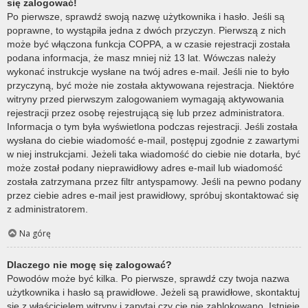
się zalogować!
Po pierwsze, sprawdź swoją nazwę użytkownika i hasło. Jeśli są
poprawne, to wystąpiła jedna z dwóch przyczyn. Pierwszą z nich
może być włączona funkcja COPPA, a w czasie rejestracji została
podana informacja, że masz mniej niż 13 lat. Wówczas należy
wykonać instrukcje wysłane na twój adres e-mail. Jeśli nie to było
przyczyną, być może nie została aktywowana rejestracja. Niektóre
witryny przed pierwszym zalogowaniem wymagają aktywowania
rejestracji przez osobę rejestrującą się lub przez administratora.
Informacja o tym była wyświetlona podczas rejestracji. Jeśli została
wysłana do ciebie wiadomość e-mail, postępuj zgodnie z zawartymi
w niej instrukcjami. Jeżeli taka wiadomość do ciebie nie dotarła, być
może został podany nieprawidłowy adres e-mail lub wiadomość
została zatrzymana przez filtr antyspamowy. Jeśli na pewno podany
przez ciebie adres e-mail jest prawidłowy, spróbuj skontaktować się
z administratorem.
Na górę
Dlaczego nie mogę się zalogować?
Powodów może być kilka. Po pierwsze, sprawdź czy twoja nazwa
użytkownika i hasło są prawidłowe. Jeżeli są prawidłowe, skontaktuj
się z właścicielem witryny i zapytaj czy cię nie zablokowano. Istnieje