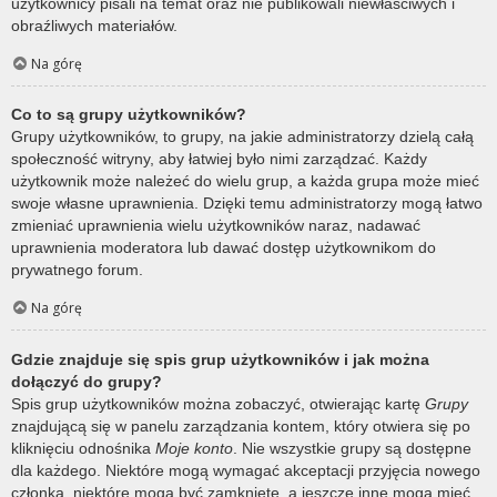
użytkownicy pisali na temat oraz nie publikowali niewłaściwych i
obraźliwych materiałów.
Na górę
Co to są grupy użytkowników?
Grupy użytkowników, to grupy, na jakie administratorzy dzielą całą
społeczność witryny, aby łatwiej było nimi zarządzać. Każdy
użytkownik może należeć do wielu grup, a każda grupa może mieć
swoje własne uprawnienia. Dzięki temu administratorzy mogą łatwo
zmieniać uprawnienia wielu użytkowników naraz, nadawać
uprawnienia moderatora lub dawać dostęp użytkownikom do
prywatnego forum.
Na górę
Gdzie znajduje się spis grup użytkowników i jak można
dołączyć do grupy?
Spis grup użytkowników można zobaczyć, otwierając kartę
Grupy
znajdującą się w panelu zarządzania kontem, który otwiera się po
kliknięciu odnośnika
Moje konto
. Nie wszystkie grupy są dostępne
dla każdego. Niektóre mogą wymagać akceptacji przyjęcia nowego
członka, niektóre mogą być zamknięte, a jeszcze inne mogą mieć