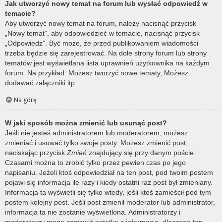
Jak utworzyć nowy temat na forum lub wysłać odpowiedź w
temacie?
Aby utworzyć nowy temat na forum, należy nacisnąć przycisk
„Nowy temat”, aby odpowiedzieć w temacie, nacisnąć przycisk
„Odpowiedz”. Być może, że przed publikowaniem wiadomości
trzeba będzie się zarejestrować. Na dole strony forum lub strony
tematów jest wyświetlana lista uprawnień użytkownika na każdym
forum. Na przykład: Możesz tworzyć nowe tematy, Możesz
dodawać załączniki itp.
Na górę
W jaki sposób można zmienić lub usunąć post?
Jeśli nie jesteś administratorem lub moderatorem, możesz
zmieniać i usuwać tylko swoje posty. Możesz zmienić post,
naciskając przycisk
Zmień
znajdujący się przy danym poście.
Czasami można to zrobić tylko przez pewien czas po jego
napisaniu. Jeżeli ktoś odpowiedział na ten post, pod twoim postem
pojawi się informacja ile razy i kiedy ostatni raz post był zmieniany.
Informacja ta wyświetli się tylko wtedy, jeśli ktoś zamieścił pod tym
postem kolejny post. Jeśli post zmienił moderator lub administrator,
informacja ta nie zostanie wyświetlona. Administratorzy i
moderatorzy mogą zostawić notatkę z informacją, dlaczego ten