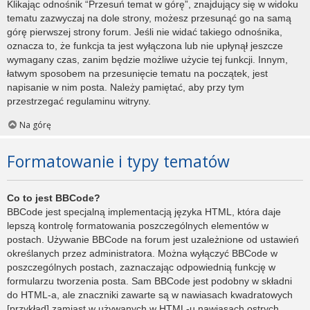
Klikając odnośnik “Przesuń temat w górę”, znajdujący się w widoku
tematu zazwyczaj na dole strony, możesz przesunąć go na samą
górę pierwszej strony forum. Jeśli nie widać takiego odnośnika,
oznacza to, że funkcja ta jest wyłączona lub nie upłynął jeszcze
wymagany czas, zanim będzie możliwe użycie tej funkcji. Innym,
łatwym sposobem na przesunięcie tematu na początek, jest
napisanie w nim posta. Należy pamiętać, aby przy tym
przestrzegać regulaminu witryny.
Na górę
Formatowanie i typy tematów
Co to jest BBCode?
BBCode jest specjalną implementacją języka HTML, która daje
lepszą kontrolę formatowania poszczególnych elementów w
postach. Używanie BBCode na forum jest uzależnione od ustawień
określanych przez administratora. Można wyłączyć BBCode w
poszczególnych postach, zaznaczając odpowiednią funkcję w
formularzu tworzenia posta. Sam BBCode jest podobny w składni
do HTML-a, ale znaczniki zawarte są w nawiasach kwadratowych
[przykład] zamiast w używanych w HTML-u nawiasach ostrych