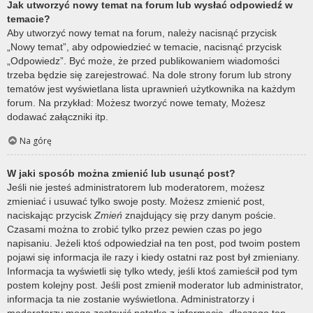
Jak utworzyć nowy temat na forum lub wysłać odpowiedź w
temacie?
Aby utworzyć nowy temat na forum, należy nacisnąć przycisk
„Nowy temat”, aby odpowiedzieć w temacie, nacisnąć przycisk
„Odpowiedz”. Być może, że przed publikowaniem wiadomości
trzeba będzie się zarejestrować. Na dole strony forum lub strony
tematów jest wyświetlana lista uprawnień użytkownika na każdym
forum. Na przykład: Możesz tworzyć nowe tematy, Możesz
dodawać załączniki itp.
Na górę
W jaki sposób można zmienić lub usunąć post?
Jeśli nie jesteś administratorem lub moderatorem, możesz
zmieniać i usuwać tylko swoje posty. Możesz zmienić post,
naciskając przycisk
Zmień
znajdujący się przy danym poście.
Czasami można to zrobić tylko przez pewien czas po jego
napisaniu. Jeżeli ktoś odpowiedział na ten post, pod twoim postem
pojawi się informacja ile razy i kiedy ostatni raz post był zmieniany.
Informacja ta wyświetli się tylko wtedy, jeśli ktoś zamieścił pod tym
postem kolejny post. Jeśli post zmienił moderator lub administrator,
informacja ta nie zostanie wyświetlona. Administratorzy i
moderatorzy mogą zostawić notatkę z informacją, dlaczego ten