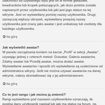
zależności od używanego stylu jest on w formie gwiazdek,
kwadracików lub kropek pokazujących, jak dużo postów zostało
napisanych przez użytkownika lub jaki jest jego status na tej
witrynie. Jest on wyświetlany poniżej nazwy użytkownika. Drugi,
zazwyczaj większy obrazek, wyświetlany powyżej nazwy
użytkownika jest znany jako awatar i jest unikatowy lub osobisty dla
każdego użytkownika.
Na górę
Jak wyświetlić awatar?
W panelu zarządzania kontem na karcie „Profil” w sekcji „Awatar”,
używając jednej z czterech metod: Gravatar, Galeria awatarów,
Zdalny awatar lub Prześlij awatar, można dodać awatar.
Wyświetlanie awatarów i sposób ich wyświetlania są uzależnione od
administratora witryny. Jeśli nie można używać awatarów na danej
witrynie, należy skontaktować się z jej administratorem.
Na górę
Co to jest ranga i jak można ją zmienić?
Rangi wyświetlane pod nazwami użytkowników oznaczają, ile
postów dany użytkownik napisał lub jaki ma status na forum, np.