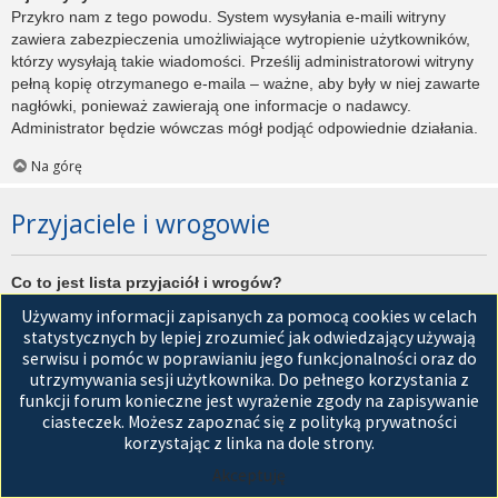
Przykro nam z tego powodu. System wysyłania e-maili witryny
zawiera zabezpieczenia umożliwiające wytropienie użytkowników,
którzy wysyłają takie wiadomości. Prześlij administratorowi witryny
pełną kopię otrzymanego e-maila – ważne, aby były w niej zawarte
nagłówki, ponieważ zawierają one informacje o nadawcy.
Administrator będzie wówczas mógł podjąć odpowiednie działania.
Na górę
Przyjaciele i wrogowie
Co to jest lista przyjaciół i wrogów?
Jest to lista, którą można użyć do organizowania różnych
Używamy informacji zapisanych za pomocą cookies w celach
użytkowników witryny. Użytkownicy dodani do listy przyjaciół będą
statystycznych by lepiej zrozumieć jak odwiedzający używają
wyświetleni na karcie
Przyjaciele
znajdującej się w panelu
serwisu i pomóc w poprawianiu jego funkcjonalności oraz do
zarządzania kontem. Z tego poziomu można szybko sprawdzić ich
utrzymywania sesji użytkownika. Do pełnego korzystania z
status, a także wysłać prywatną wiadomość. Zależnie od
funkcji forum konieczne jest wyrażenie zgody na zapisywanie
używanego stylu witryny, posty tych użytkowników mogą być
ciasteczek. Możesz zapoznać się z polityką prywatności
wyróżniane. Jeśli użytkownik zostanie dodany do listy wrogów,
korzystając z linka na dole strony.
wszystkie posty przez niego napisane domyślnie nie będą
Akceptuję
wyświetlane.