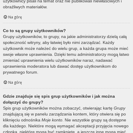
użytkownicy pisali na temat oraz nie publikowali niewłaściwych i
obraźliwych materiałów.
Na górę
Co to są grupy użytkowników?
Grupy użytkowników, to grupy, na jakie administratorzy dzielą całą
społeczność witryny, aby łatwiej było nimi zarządzać. Każdy
użytkownik może należeć do wielu grup, a każda grupa może mieć
swoje własne uprawnienia. Dzięki temu administratorzy mogą łatwo
zmieniać uprawnienia wielu użytkowników naraz, nadawać
uprawnienia moderatora lub dawać dostęp użytkownikom do
prywatnego forum.
Na górę
Gdzie znajduje się spis grup użytkowników i jak można
dołączyć do grupy?
Spis grup użytkowników można zobaczyć, otwierając kartę
Grupy
znajdującą się w panelu zarządzania kontem, który otwiera się po
kliknięciu odnośnika
Moje konto
. Nie wszystkie grupy są dostępne
dla każdego. Niektóre mogą wymagać akceptacji przyjęcia nowego
członka, niektóre mogą być zamknięte, a jeszcze inne mogą mieć