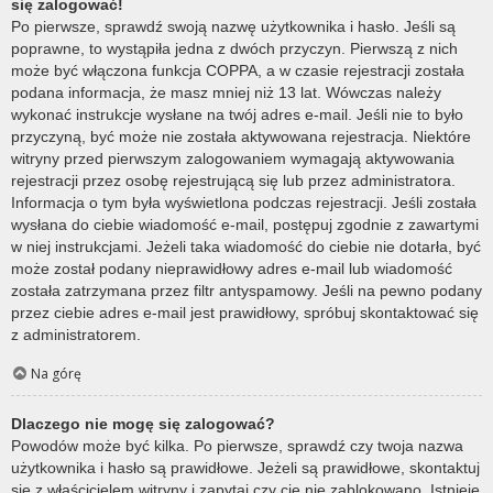
się zalogować!
Po pierwsze, sprawdź swoją nazwę użytkownika i hasło. Jeśli są
poprawne, to wystąpiła jedna z dwóch przyczyn. Pierwszą z nich
może być włączona funkcja COPPA, a w czasie rejestracji została
podana informacja, że masz mniej niż 13 lat. Wówczas należy
wykonać instrukcje wysłane na twój adres e-mail. Jeśli nie to było
przyczyną, być może nie została aktywowana rejestracja. Niektóre
witryny przed pierwszym zalogowaniem wymagają aktywowania
rejestracji przez osobę rejestrującą się lub przez administratora.
Informacja o tym była wyświetlona podczas rejestracji. Jeśli została
wysłana do ciebie wiadomość e-mail, postępuj zgodnie z zawartymi
w niej instrukcjami. Jeżeli taka wiadomość do ciebie nie dotarła, być
może został podany nieprawidłowy adres e-mail lub wiadomość
została zatrzymana przez filtr antyspamowy. Jeśli na pewno podany
przez ciebie adres e-mail jest prawidłowy, spróbuj skontaktować się
z administratorem.
Na górę
Dlaczego nie mogę się zalogować?
Powodów może być kilka. Po pierwsze, sprawdź czy twoja nazwa
użytkownika i hasło są prawidłowe. Jeżeli są prawidłowe, skontaktuj
się z właścicielem witryny i zapytaj czy cię nie zablokowano. Istnieje