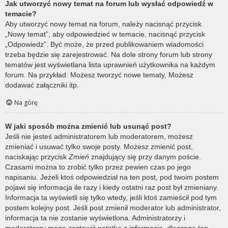
Jak utworzyć nowy temat na forum lub wysłać odpowiedź w
temacie?
Aby utworzyć nowy temat na forum, należy nacisnąć przycisk
„Nowy temat”, aby odpowiedzieć w temacie, nacisnąć przycisk
„Odpowiedz”. Być może, że przed publikowaniem wiadomości
trzeba będzie się zarejestrować. Na dole strony forum lub strony
tematów jest wyświetlana lista uprawnień użytkownika na każdym
forum. Na przykład: Możesz tworzyć nowe tematy, Możesz
dodawać załączniki itp.
Na górę
W jaki sposób można zmienić lub usunąć post?
Jeśli nie jesteś administratorem lub moderatorem, możesz
zmieniać i usuwać tylko swoje posty. Możesz zmienić post,
naciskając przycisk
Zmień
znajdujący się przy danym poście.
Czasami można to zrobić tylko przez pewien czas po jego
napisaniu. Jeżeli ktoś odpowiedział na ten post, pod twoim postem
pojawi się informacja ile razy i kiedy ostatni raz post był zmieniany.
Informacja ta wyświetli się tylko wtedy, jeśli ktoś zamieścił pod tym
postem kolejny post. Jeśli post zmienił moderator lub administrator,
informacja ta nie zostanie wyświetlona. Administratorzy i
moderatorzy mogą zostawić notatkę z informacją, dlaczego ten