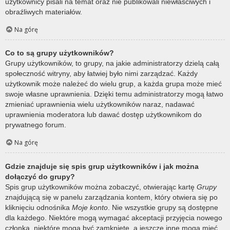
użytkownicy pisali na temat oraz nie publikowali niewłaściwych i
obraźliwych materiałów.
Na górę
Co to są grupy użytkowników?
Grupy użytkowników, to grupy, na jakie administratorzy dzielą całą
społeczność witryny, aby łatwiej było nimi zarządzać. Każdy
użytkownik może należeć do wielu grup, a każda grupa może mieć
swoje własne uprawnienia. Dzięki temu administratorzy mogą łatwo
zmieniać uprawnienia wielu użytkowników naraz, nadawać
uprawnienia moderatora lub dawać dostęp użytkownikom do
prywatnego forum.
Na górę
Gdzie znajduje się spis grup użytkowników i jak można
dołączyć do grupy?
Spis grup użytkowników można zobaczyć, otwierając kartę
Grupy
znajdującą się w panelu zarządzania kontem, który otwiera się po
kliknięciu odnośnika
Moje konto
. Nie wszystkie grupy są dostępne
dla każdego. Niektóre mogą wymagać akceptacji przyjęcia nowego
członka, niektóre mogą być zamknięte, a jeszcze inne mogą mieć