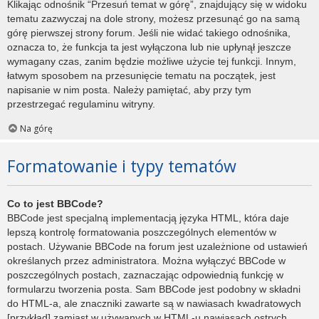
Klikając odnośnik “Przesuń temat w górę”, znajdujący się w widoku
tematu zazwyczaj na dole strony, możesz przesunąć go na samą
górę pierwszej strony forum. Jeśli nie widać takiego odnośnika,
oznacza to, że funkcja ta jest wyłączona lub nie upłynął jeszcze
wymagany czas, zanim będzie możliwe użycie tej funkcji. Innym,
łatwym sposobem na przesunięcie tematu na początek, jest
napisanie w nim posta. Należy pamiętać, aby przy tym
przestrzegać regulaminu witryny.
Na górę
Formatowanie i typy tematów
Co to jest BBCode?
BBCode jest specjalną implementacją języka HTML, która daje
lepszą kontrolę formatowania poszczególnych elementów w
postach. Używanie BBCode na forum jest uzależnione od ustawień
określanych przez administratora. Można wyłączyć BBCode w
poszczególnych postach, zaznaczając odpowiednią funkcję w
formularzu tworzenia posta. Sam BBCode jest podobny w składni
do HTML-a, ale znaczniki zawarte są w nawiasach kwadratowych
[przykład] zamiast w używanych w HTML-u nawiasach ostrych