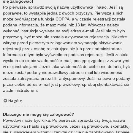
się zalogować!
Po pierwsze, sprawdź swoją nazwę użytkownika i hasło. Jeśli są
poprawne, to wystąpiła jedna z dwóch przyczyn. Pierwszą z nich
może być włączona funkcja COPPA, a w czasie rejestracji została
podana informacja, że masz mniej niż 13 lat. Wówczas należy
wykonać instrukcje wysłane na twój adres e-mail. Jeśli nie to było
przyczyną, być może nie została aktywowana rejestracja. Niektóre
witryny przed pierwszym zalogowaniem wymagają aktywowania
rejestracji przez osobę rejestrującą się lub przez administratora.
Informacja o tym była wyświetlona podczas rejestracji. Jeśli została
wysłana do ciebie wiadomość e-mail, postępuj zgodnie z zawartymi
w niej instrukcjami. Jeżeli taka wiadomość do ciebie nie dotarła, być
może został podany nieprawidłowy adres e-mail lub wiadomość
została zatrzymana przez filtr antyspamowy. Jeśli na pewno podany
przez ciebie adres e-mail jest prawidłowy, spróbuj skontaktować się
z administratorem.
Na górę
Dlaczego nie mogę się zalogować?
Powodów może być kilka. Po pierwsze, sprawdź czy twoja nazwa
użytkownika i hasło są prawidłowe. Jeżeli są prawidłowe, skontaktuj
się z właścicielem witryny i zapytaj czy cię nie zablokowano. Istnieje