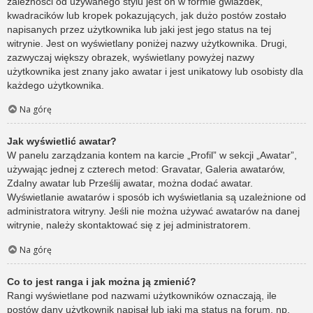
zależności od używanego stylu jest on w formie gwiazdek,
kwadracików lub kropek pokazujących, jak dużo postów zostało
napisanych przez użytkownika lub jaki jest jego status na tej
witrynie. Jest on wyświetlany poniżej nazwy użytkownika. Drugi,
zazwyczaj większy obrazek, wyświetlany powyżej nazwy
użytkownika jest znany jako awatar i jest unikatowy lub osobisty dla
każdego użytkownika.
Na górę
Jak wyświetlić awatar?
W panelu zarządzania kontem na karcie „Profil” w sekcji „Awatar”,
używając jednej z czterech metod: Gravatar, Galeria awatarów,
Zdalny awatar lub Prześlij awatar, można dodać awatar.
Wyświetlanie awatarów i sposób ich wyświetlania są uzależnione od
administratora witryny. Jeśli nie można używać awatarów na danej
witrynie, należy skontaktować się z jej administratorem.
Na górę
Co to jest ranga i jak można ją zmienić?
Rangi wyświetlane pod nazwami użytkowników oznaczają, ile
postów dany użytkownik napisał lub jaki ma status na forum, np.