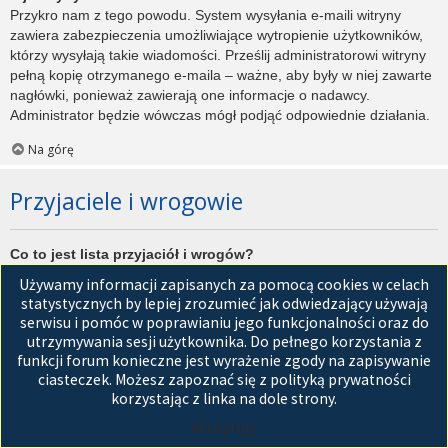
Przykro nam z tego powodu. System wysyłania e-maili witryny
zawiera zabezpieczenia umożliwiające wytropienie użytkowników,
którzy wysyłają takie wiadomości. Prześlij administratorowi witryny
pełną kopię otrzymanego e-maila – ważne, aby były w niej zawarte
nagłówki, ponieważ zawierają one informacje o nadawcy.
Administrator będzie wówczas mógł podjąć odpowiednie działania.
Na górę
Przyjaciele i wrogowie
Co to jest lista przyjaciół i wrogów?
Jest to lista, którą można użyć do organizowania różnych
Używamy informacji zapisanych za pomocą cookies w celach
użytkowników witryny. Użytkownicy dodani do listy przyjaciół będą
statystycznych by lepiej zrozumieć jak odwiedzający używają
wyświetleni na karcie
Przyjaciele
znajdującej się w panelu
serwisu i pomóc w poprawianiu jego funkcjonalności oraz do
zarządzania kontem. Z tego poziomu można szybko sprawdzić ich
utrzymywania sesji użytkownika. Do pełnego korzystania z
status, a także wysłać prywatną wiadomość. Zależnie od
funkcji forum konieczne jest wyrażenie zgody na zapisywanie
używanego stylu witryny, posty tych użytkowników mogą być
ciasteczek. Możesz zapoznać się z polityką prywatności
wyróżniane. Jeśli użytkownik zostanie dodany do listy wrogów,
korzystając z linka na dole strony.
wszystkie posty przez niego napisane domyślnie nie będą
Akceptuję
wyświetlane.