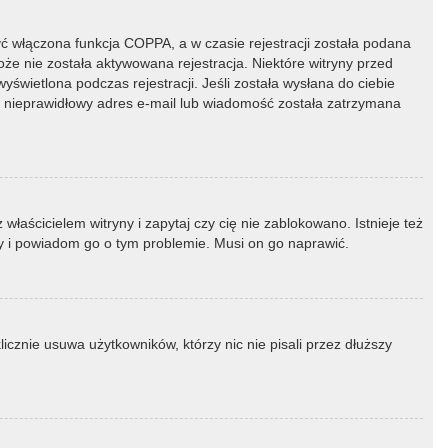
ć włączona funkcja COPPA, a w czasie rejestracji została podana
oże nie została aktywowana rejestracja. Niektóre witryny przed
świetlona podczas rejestracji. Jeśli została wysłana do ciebie
ny nieprawidłowy adres e-mail lub wiadomość została zatrzymana
łaścicielem witryny i zapytaj czy cię nie zablokowano. Istnieje też
ny i powiadom go o tym problemie. Musi on go naprawić.
icznie usuwa użytkowników, którzy nic nie pisali przez dłuższy