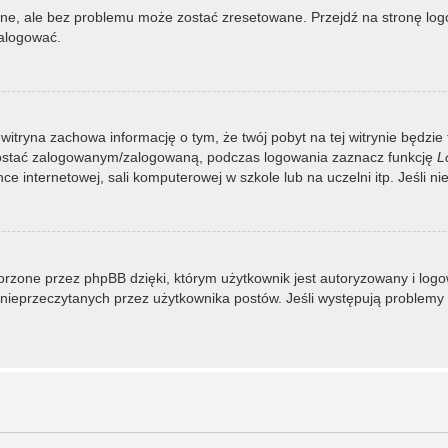
, ale bez problemu może zostać zresetowane. Przejdź na stronę logow
zalogować.
 witryna zachowa informację o tym, że twój pobyt na tej witrynie będzie
zostać zalogowanym/zalogowaną, podczas logowania zaznacz funkcję
L
 internetowej, sali komputerowej w szkole lub na uczelni itp. Jeśli nie w
rzone przez phpBB dzięki, którym użytkownik jest autoryzowany i logowa
 i nieprzeczytanych przez użytkownika postów. Jeśli występują proble