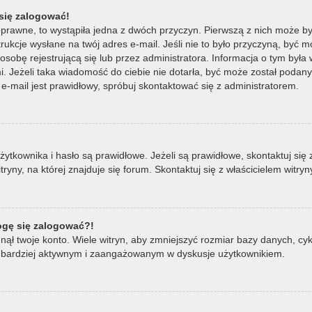
się zalogować!
oprawne, to wystąpiła jedna z dwóch przyczyn. Pierwszą z nich może by
ukcje wysłane na twój adres e-mail. Jeśli nie to było przyczyną, być m
bę rejestrującą się lub przez administratora. Informacja o tym była wy
mi. Jeżeli taka wiadomość do ciebie nie dotarła, być może został poda
e-mail jest prawidłowy, spróbuj skontaktować się z administratorem.
ownika i hasło są prawidłowe. Jeżeli są prawidłowe, skontaktuj się z w
ny, na której znajduje się forum. Skontaktuj się z właścicielem witry
mogę się zalogować?!
ął twoje konto. Wiele witryn, aby zmniejszyć rozmiar bazy danych, cykl
ądź bardziej aktywnym i zaangażowanym w dyskusje użytkownikiem.