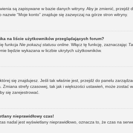
awienia są zapisywane w bazie danych witryny. Aby je zmienić, przej
 nazwie “Moje konto” znajduje się zazwyczaj na górze stron witryny.
ka na liście użytkowników przeglądających forum?
ię funkcja
Nie pokazuj statusu online
. Włącz tę funkcję, zaznaczając
Ta
ynie będzie wykazana w liczbie ukrytych użytkowników.
w której się znajdujesz. Jeśli tak właśnie jest, przejdź do panelu zarzą
 Zmiana strefy czasowej, tak jak i większości ustawień, może zostać 
by się zarejestrować.
etlany nieprawidłowy czas!
as nadal jest wyświetlany nieprawidłowo, oznacza to, że czas na serw