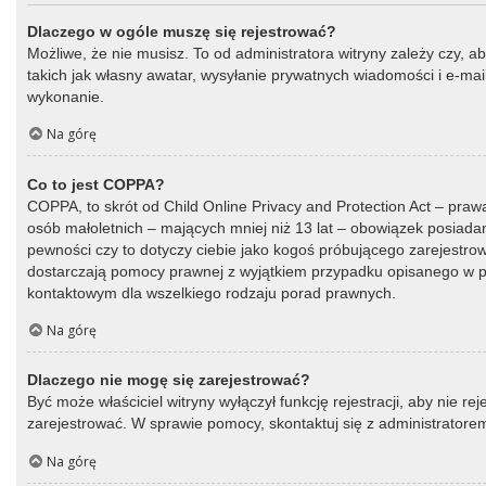
Dlaczego w ogóle muszę się rejestrować?
Możliwe, że nie musisz. To od administratora witryny zależy czy, a
takich jak własny awatar, wysyłanie prywatnych wiadomości i e-mail
wykonanie.
Na górę
Co to jest COPPA?
COPPA, to skrót od Child Online Privacy and Protection Act – praw
osób małoletnich – mających mniej niż 13 lat – obowiązek posiada
pewności czy to dotyczy ciebie jako kogoś próbującego zarejestrować
dostarczają pomocy prawnej z wyjątkiem przypadku opisanego w py
kontaktowym dla wszelkiego rodzaju porad prawnych.
Na górę
Dlaczego nie mogę się zarejestrować?
Być może właściciel witryny wyłączył funkcję rejestracji, aby nie r
zarejestrować. W sprawie pomocy, skontaktuj się z administratorem
Na górę