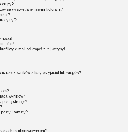
m grupy?
ków są wyświetlane innymi kolorami?
nika”?
tracyjny”?
omości!
domości!
aźliwy e-mail od kogoś z tej witryny!
ć użytkowników z listy przyjaciół lub wrogów?
fora?
wraca wyników?
 pustą stronę?!
w?
 posty i tematy?
 zakładki a obserwowaniem?