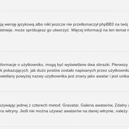
ją wersję językową albo nikt jeszcze nie przetłumaczył phpBB3 na twój 
e istnieje, może spróbujesz go utworzyć. Więcej informacji na ten tema
informacje o użytkowniku, mogą być wyświetlane dwa obrazki. Pierwszy
pokazujących, jak dużo postów zostało napisanych przez użytkownika lub
ietlany powyżej nazwy użytkownika jest znany jako awatar i jest unik
 używając jednej z czterech metod: Gravatar, Galeria awatarów, Zdalny
ra witryny. Jeśli nie można używać awatarów na danej witrynie, należy 