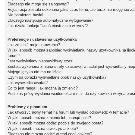
Dlaczego nie mogę się zalogować?
Rejestracja została dokonana jakiś czas temu, ale teraz nie mogę się z
Nie pamiętam hasła!
Dlaczego następuje automatyczne wylogowanie?
Jak działa funkcja “Usuń ciasteczka witryny”?
Preferencje i ustawienia użytkownika
Jak zmienić moje ustawienia?
W jaki sposób można zapobiec wyświetlaniu nazwy użytkownika na liśc
forum?
Jest wyświetlany nieprawidłowy czas!
Została wykonana zmiana strefy czasowej, a nadal jest wyświetlany nie
Mojego języka nie ma na liście!
Czym są obrazki wyświetlane obok nazwy użytkownika?
Jak wyświetlić awatar?
Co to jest ranga i jak można ją zmienić?
Podczas próby wysłania wiadomości e-mail do użytkownika witryna pros
Problemy z pisaniem
Jak utworzyć nowy temat na forum lub wysłać odpowiedź w temacie?
W jaki sposób można zmienić lub usunąć post?
W jaki sposób można dodać podpis do swojego posta?
W jaki sposób można utworzyć ankietę?
Dlaczego nie można dodać więcej opcji ankiety?