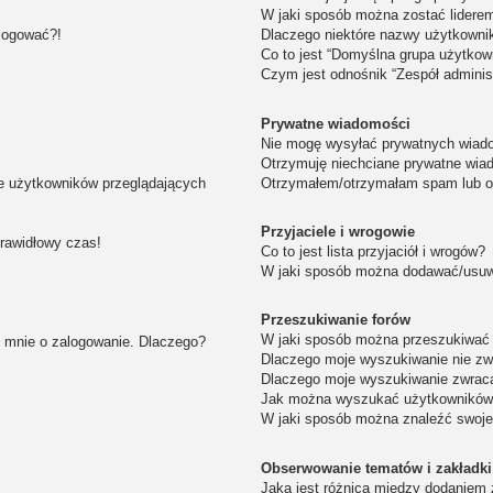
W jaki sposób można zostać lidere
alogować?!
Dlaczego niektóre nazwy użytkowni
Co to jest “Domyślna grupa użytkow
Czym jest odnośnik “Zespół adminis
Prywatne wiadomości
Nie mogę wysyłać prywatnych wiad
Otrzymuję niechciane prywatne wia
ie użytkowników przeglądających
Otrzymałem/otrzymałam spam lub obr
Przyjaciele i wrogowie
prawidłowy czas!
Co to jest lista przyjaciół i wrogów?
W jaki sposób można dodawać/usuwa
Przeszukiwanie forów
W jaki sposób można przeszukiwać 
i mnie o zalogowanie. Dlaczego?
Dlaczego moje wyszukiwanie nie z
Dlaczego moje wyszukiwanie zwraca
Jak można wyszukać użytkownikó
W jaki sposób można znaleźć swoje
Obserwowanie tematów i zakładki
Jaka jest różnica między dodaniem