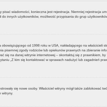
by pisać wiadomości, konieczna jest rejestracja. Niemniej rejestracja u
i do innych użytkowników, możliwość przypisania do grup użytkowników it
a obowiązującego od 1998 roku w USA, nakładającego na właścicieli st
nia pisemnej zgody rodziców lub opiekunów prawnych na zbieranie infor
 się na danej witrynie internetowej – skontaktuj się z prawnikiem, by u
taniu „Z kim się kontaktować w sprawach nadużyć lub zagadnień prawn
ejestrowały się nowe osoby. Właściciel witryny mógł także zablokować tw
 witryny.