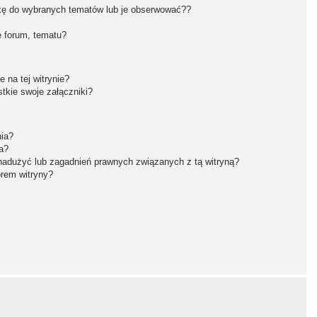
kę do wybranych tematów lub je obserwować??
 forum, tematu?
 na tej witrynie?
tkie swoje załączniki?
nia?
a?
nadużyć lub zagadnień prawnych związanych z tą witryną?
orem witryny?