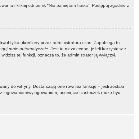
ania i kliknij odnośnik “Nie pamiętam hasła”. Postępuj zgodnie z
 trwał tylko określony przez administratora czas. Zapobiega to
oguj mnie automatycznie
. Jest to niezalecane, jeżeli korzystasz z
idzisz tej funkcji, oznacza to, że administrator ją wyłączył.
ny do witryny. Dostarczają one również funkcję – jeśli została
my z logowaniem/wylogowaniem, usunięcie ciasteczek może być