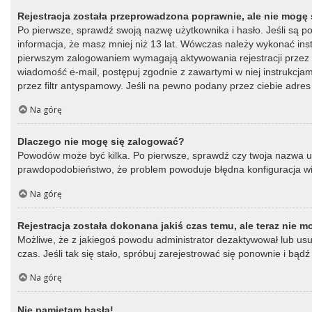
Rejestracja została przeprowadzona poprawnie, ale nie mogę 
Po pierwsze, sprawdź swoją nazwę użytkownika i hasło. Jeśli są p
informacja, że masz mniej niż 13 lat. Wówczas należy wykonać instr
pierwszym zalogowaniem wymagają aktywowania rejestracji przez oso
wiadomość e-mail, postępuj zgodnie z zawartymi w niej instrukcja
przez filtr antyspamowy. Jeśli na pewno podany przez ciebie adres 
Na górę
Dlaczego nie mogę się zalogować?
Powodów może być kilka. Po pierwsze, sprawdź czy twoja nazwa użytk
prawdopodobieństwo, że problem powoduje błędna konfiguracja witry
Na górę
Rejestracja została dokonana jakiś czas temu, ale teraz nie 
Możliwe, że z jakiegoś powodu administrator dezaktywował lub usun
czas. Jeśli tak się stało, spróbuj zarejestrować się ponownie i b
Na górę
Nie pamiętam hasła!