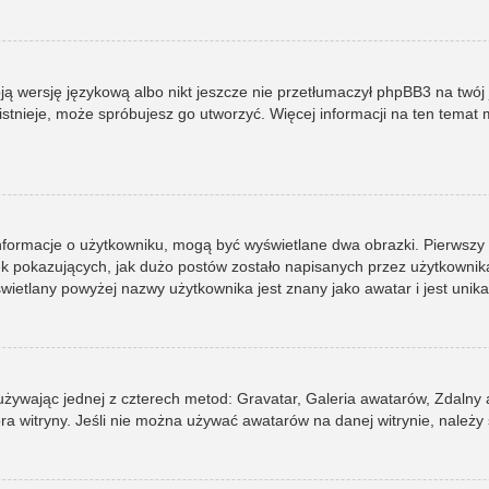
ją wersję językową albo nikt jeszcze nie przetłumaczył phpBB3 na twój 
e istnieje, może spróbujesz go utworzyć. Więcej informacji na ten tema
informacje o użytkowniku, mogą być wyświetlane dwa obrazki. Pierwszy
pokazujących, jak dużo postów zostało napisanych przez użytkownika lub
ietlany powyżej nazwy użytkownika jest znany jako awatar i jest unik
 używając jednej z czterech metod: Gravatar, Galeria awatarów, Zdalny
ra witryny. Jeśli nie można używać awatarów na danej witrynie, należy 