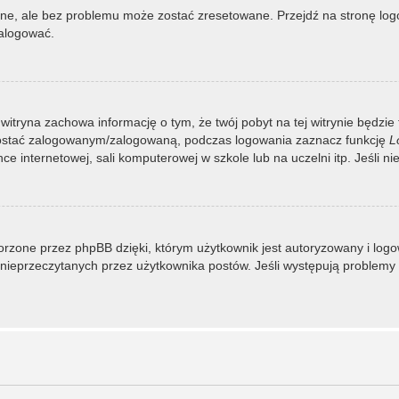
, ale bez problemu może zostać zresetowane. Przejdź na stronę logow
zalogować.
 witryna zachowa informację o tym, że twój pobyt na tej witrynie będzie
zostać zalogowanym/zalogowaną, podczas logowania zaznacz funkcję
L
 internetowej, sali komputerowej w szkole lub na uczelni itp. Jeśli nie w
rzone przez phpBB dzięki, którym użytkownik jest autoryzowany i logowa
 i nieprzeczytanych przez użytkownika postów. Jeśli występują proble