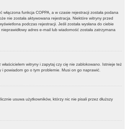
ć włączona funkcja COPPA, a w czasie rejestracji została podana
oże nie została aktywowana rejestracja. Niektóre witryny przed
świetlona podczas rejestracji. Jeśli została wysłana do ciebie
ny nieprawidłowy adres e-mail lub wiadomość została zatrzymana
łaścicielem witryny i zapytaj czy cię nie zablokowano. Istnieje też
ny i powiadom go o tym problemie. Musi on go naprawić.
icznie usuwa użytkowników, którzy nic nie pisali przez dłuższy