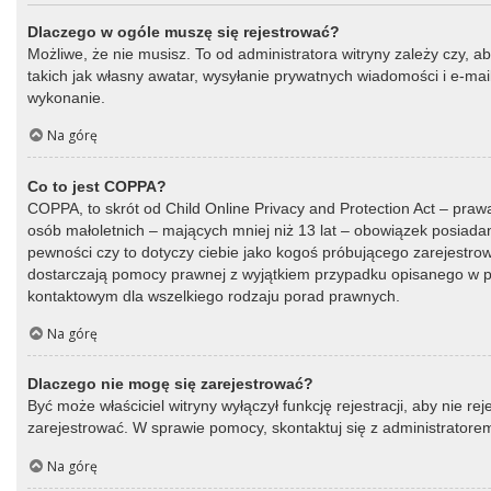
Dlaczego w ogóle muszę się rejestrować?
Możliwe, że nie musisz. To od administratora witryny zależy czy, a
takich jak własny awatar, wysyłanie prywatnych wiadomości i e-mail
wykonanie.
Na górę
Co to jest COPPA?
COPPA, to skrót od Child Online Privacy and Protection Act – praw
osób małoletnich – mających mniej niż 13 lat – obowiązek posiada
pewności czy to dotyczy ciebie jako kogoś próbującego zarejestrować
dostarczają pomocy prawnej z wyjątkiem przypadku opisanego w py
kontaktowym dla wszelkiego rodzaju porad prawnych.
Na górę
Dlaczego nie mogę się zarejestrować?
Być może właściciel witryny wyłączył funkcję rejestracji, aby nie r
zarejestrować. W sprawie pomocy, skontaktuj się z administratorem
Na górę