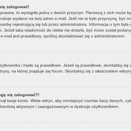
się zalogować!
oprawne, to wystąpiła jedna z dwóch przyczyn. Pierwszą z nich może by
ukcje wysłane na twój adres e-mail. Jeśli nie to było przyczyną, być m
bę rejestrującą się lub przez administratora. Informacja o tym była wy
mi. Jeżeli taka wiadomość do ciebie nie dotarła, być może został poda
e-mail jest prawidłowy, spróbuj skontaktować się z administratorem.
ownika i hasło są prawidłowe. Jeżeli są prawidłowe, skontaktuj się z w
ny, na której znajduje się forum. Skontaktuj się z właścicielem witry
mogę się zalogować?!
ął twoje konto. Wiele witryn, aby zmniejszyć rozmiar bazy danych, cykl
ądź bardziej aktywnym i zaangażowanym w dyskusje użytkownikiem.