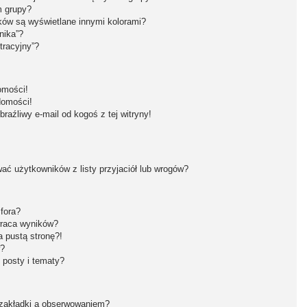
m grupy?
ków są wyświetlane innymi kolorami?
nika”?
tracyjny”?
omości!
domości!
aźliwy e-mail od kogoś z tej witryny!
ć użytkowników z listy przyjaciół lub wrogów?
fora?
wraca wyników?
 pustą stronę?!
w?
 posty i tematy?
 zakładki a obserwowaniem?