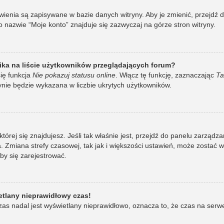
awienia są zapisywane w bazie danych witryny. Aby je zmienić, przej
 nazwie “Moje konto” znajduje się zazwyczaj na górze stron witryny.
ka na liście użytkowników przeglądających forum?
ię funkcja
Nie pokazuj statusu online
. Włącz tę funkcję, zaznaczając
Ta
ynie będzie wykazana w liczbie ukrytych użytkowników.
w której się znajdujesz. Jeśli tak właśnie jest, przejdź do panelu zarzą
 Zmiana strefy czasowej, tak jak i większości ustawień, może zostać 
by się zarejestrować.
etlany nieprawidłowy czas!
as nadal jest wyświetlany nieprawidłowo, oznacza to, że czas na serw