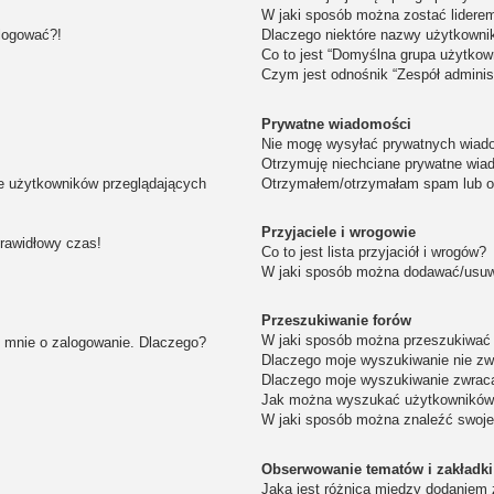
W jaki sposób można zostać lidere
alogować?!
Dlaczego niektóre nazwy użytkowni
Co to jest “Domyślna grupa użytkow
Czym jest odnośnik “Zespół adminis
Prywatne wiadomości
Nie mogę wysyłać prywatnych wiad
Otrzymuję niechciane prywatne wia
ie użytkowników przeglądających
Otrzymałem/otrzymałam spam lub obr
Przyjaciele i wrogowie
prawidłowy czas!
Co to jest lista przyjaciół i wrogów?
W jaki sposób można dodawać/usuwa
Przeszukiwanie forów
W jaki sposób można przeszukiwać 
i mnie o zalogowanie. Dlaczego?
Dlaczego moje wyszukiwanie nie z
Dlaczego moje wyszukiwanie zwraca
Jak można wyszukać użytkownikó
W jaki sposób można znaleźć swoje
Obserwowanie tematów i zakładki
Jaka jest różnica między dodaniem