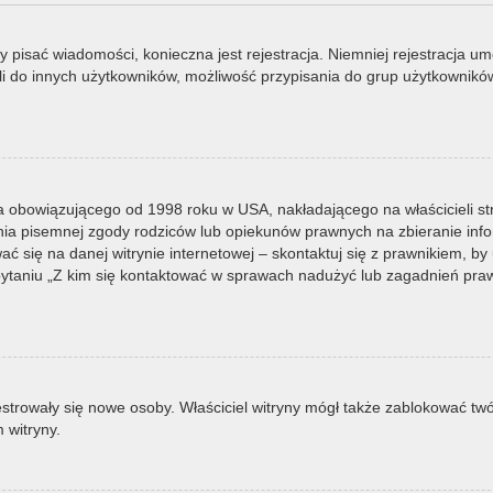
by pisać wiadomości, konieczna jest rejestracja. Niemniej rejestracja u
i do innych użytkowników, możliwość przypisania do grup użytkowników it
a obowiązującego od 1998 roku w USA, nakładającego na właścicieli st
nia pisemnej zgody rodziców lub opiekunów prawnych na zbieranie infor
 się na danej witrynie internetowej – skontaktuj się z prawnikiem, by u
taniu „Z kim się kontaktować w sprawach nadużyć lub zagadnień prawn
ejestrowały się nowe osoby. Właściciel witryny mógł także zablokować tw
 witryny.