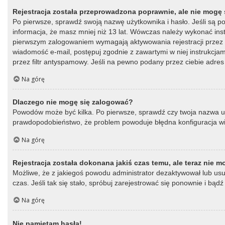
Rejestracja została przeprowadzona poprawnie, ale nie mogę 
Po pierwsze, sprawdź swoją nazwę użytkownika i hasło. Jeśli są p
informacja, że masz mniej niż 13 lat. Wówczas należy wykonać instr
pierwszym zalogowaniem wymagają aktywowania rejestracji przez oso
wiadomość e-mail, postępuj zgodnie z zawartymi w niej instrukcja
przez filtr antyspamowy. Jeśli na pewno podany przez ciebie adres 
Na górę
Dlaczego nie mogę się zalogować?
Powodów może być kilka. Po pierwsze, sprawdź czy twoja nazwa użytk
prawdopodobieństwo, że problem powoduje błędna konfiguracja witry
Na górę
Rejestracja została dokonana jakiś czas temu, ale teraz nie 
Możliwe, że z jakiegoś powodu administrator dezaktywował lub usun
czas. Jeśli tak się stało, spróbuj zarejestrować się ponownie i b
Na górę
Nie pamiętam hasła!