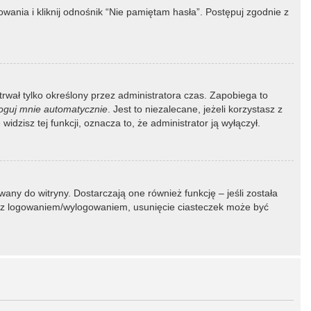
ania i kliknij odnośnik “Nie pamiętam hasła”. Postępuj zgodnie z
 trwał tylko określony przez administratora czas. Zapobiega to
oguj mnie automatycznie
. Jest to niezalecane, jeżeli korzystasz z
idzisz tej funkcji, oznacza to, że administrator ją wyłączył.
ny do witryny. Dostarczają one również funkcję – jeśli została
my z logowaniem/wylogowaniem, usunięcie ciasteczek może być