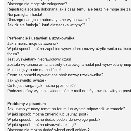
Dlaczego nie mogę się zalogować?
Rejestracja została dokonana jakiś czas temu, ale teraz nie mogę się z
Nie pamiętam hasła!
Dlaczego następuje automatyczne wylogowanie?
Jak działa funkcja “Usuń ciasteczka witryny”?
Preferencje i ustawienia użytkownika
Jak zmienić moje ustawienia?
W jaki sposób można zapobiec wyświetlaniu nazwy użytkownika na liśc
forum?
Jest wyświetlany nieprawidłowy czas!
Została wykonana zmiana strefy czasowej, a nadal jest wyświetlany nie
Mojego języka nie ma na liście!
Czym są obrazki wyświetlane obok nazwy użytkownika?
Jak wyświetlić awatar?
Co to jest ranga i jak można ją zmienić?
Podczas próby wysłania wiadomości e-mail do użytkownika witryna pros
Problemy z pisaniem
Jak utworzyć nowy temat na forum lub wysłać odpowiedź w temacie?
W jaki sposób można zmienić lub usunąć post?
W jaki sposób można dodać podpis do swojego posta?
W jaki sposób można utworzyć ankietę?
Dlaczego nie można dodać więcej opcji ankiety?