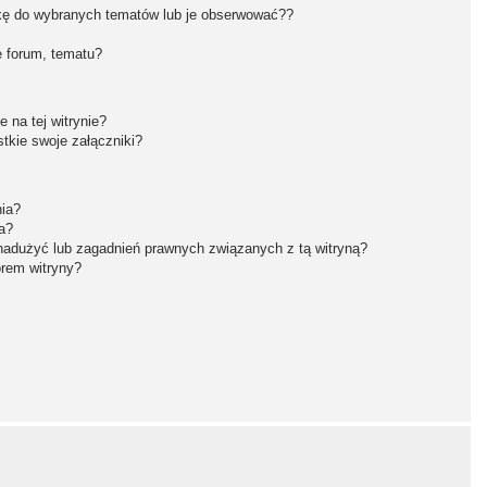
kę do wybranych tematów lub je obserwować??
 forum, tematu?
 na tej witrynie?
tkie swoje załączniki?
nia?
a?
nadużyć lub zagadnień prawnych związanych z tą witryną?
orem witryny?