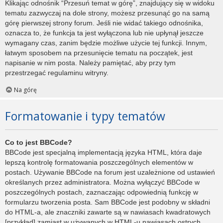
Klikając odnośnik “Przesuń temat w górę”, znajdujący się w widoku
tematu zazwyczaj na dole strony, możesz przesunąć go na samą
górę pierwszej strony forum. Jeśli nie widać takiego odnośnika,
oznacza to, że funkcja ta jest wyłączona lub nie upłynął jeszcze
wymagany czas, zanim będzie możliwe użycie tej funkcji. Innym,
łatwym sposobem na przesunięcie tematu na początek, jest
napisanie w nim posta. Należy pamiętać, aby przy tym
przestrzegać regulaminu witryny.
Na górę
Formatowanie i typy tematów
Co to jest BBCode?
BBCode jest specjalną implementacją języka HTML, która daje
lepszą kontrolę formatowania poszczególnych elementów w
postach. Używanie BBCode na forum jest uzależnione od ustawień
określanych przez administratora. Można wyłączyć BBCode w
poszczególnych postach, zaznaczając odpowiednią funkcję w
formularzu tworzenia posta. Sam BBCode jest podobny w składni
do HTML-a, ale znaczniki zawarte są w nawiasach kwadratowych
[przykład] zamiast w używanych w HTML-u nawiasach ostrych