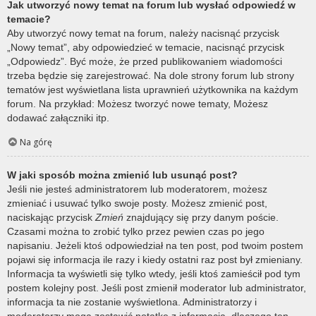
Jak utworzyć nowy temat na forum lub wysłać odpowiedź w
temacie?
Aby utworzyć nowy temat na forum, należy nacisnąć przycisk
„Nowy temat”, aby odpowiedzieć w temacie, nacisnąć przycisk
„Odpowiedz”. Być może, że przed publikowaniem wiadomości
trzeba będzie się zarejestrować. Na dole strony forum lub strony
tematów jest wyświetlana lista uprawnień użytkownika na każdym
forum. Na przykład: Możesz tworzyć nowe tematy, Możesz
dodawać załączniki itp.
Na górę
W jaki sposób można zmienić lub usunąć post?
Jeśli nie jesteś administratorem lub moderatorem, możesz
zmieniać i usuwać tylko swoje posty. Możesz zmienić post,
naciskając przycisk
Zmień
znajdujący się przy danym poście.
Czasami można to zrobić tylko przez pewien czas po jego
napisaniu. Jeżeli ktoś odpowiedział na ten post, pod twoim postem
pojawi się informacja ile razy i kiedy ostatni raz post był zmieniany.
Informacja ta wyświetli się tylko wtedy, jeśli ktoś zamieścił pod tym
postem kolejny post. Jeśli post zmienił moderator lub administrator,
informacja ta nie zostanie wyświetlona. Administratorzy i
moderatorzy mogą zostawić notatkę z informacją, dlaczego ten