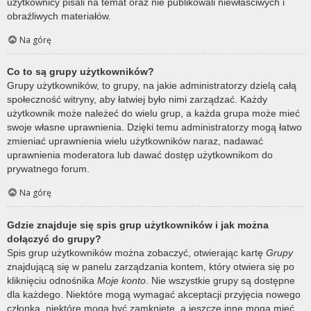
użytkownicy pisali na temat oraz nie publikowali niewłaściwych i
obraźliwych materiałów.
Na górę
Co to są grupy użytkowników?
Grupy użytkowników, to grupy, na jakie administratorzy dzielą całą
społeczność witryny, aby łatwiej było nimi zarządzać. Każdy
użytkownik może należeć do wielu grup, a każda grupa może mieć
swoje własne uprawnienia. Dzięki temu administratorzy mogą łatwo
zmieniać uprawnienia wielu użytkowników naraz, nadawać
uprawnienia moderatora lub dawać dostęp użytkownikom do
prywatnego forum.
Na górę
Gdzie znajduje się spis grup użytkowników i jak można
dołączyć do grupy?
Spis grup użytkowników można zobaczyć, otwierając kartę
Grupy
znajdującą się w panelu zarządzania kontem, który otwiera się po
kliknięciu odnośnika
Moje konto
. Nie wszystkie grupy są dostępne
dla każdego. Niektóre mogą wymagać akceptacji przyjęcia nowego
członka, niektóre mogą być zamknięte, a jeszcze inne mogą mieć