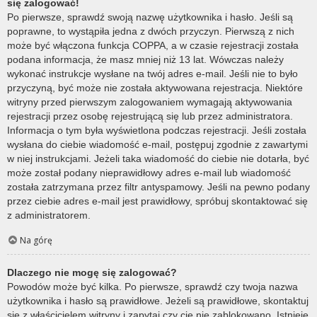
się zalogować!
Po pierwsze, sprawdź swoją nazwę użytkownika i hasło. Jeśli są
poprawne, to wystąpiła jedna z dwóch przyczyn. Pierwszą z nich
może być włączona funkcja COPPA, a w czasie rejestracji została
podana informacja, że masz mniej niż 13 lat. Wówczas należy
wykonać instrukcje wysłane na twój adres e-mail. Jeśli nie to było
przyczyną, być może nie została aktywowana rejestracja. Niektóre
witryny przed pierwszym zalogowaniem wymagają aktywowania
rejestracji przez osobę rejestrującą się lub przez administratora.
Informacja o tym była wyświetlona podczas rejestracji. Jeśli została
wysłana do ciebie wiadomość e-mail, postępuj zgodnie z zawartymi
w niej instrukcjami. Jeżeli taka wiadomość do ciebie nie dotarła, być
może został podany nieprawidłowy adres e-mail lub wiadomość
została zatrzymana przez filtr antyspamowy. Jeśli na pewno podany
przez ciebie adres e-mail jest prawidłowy, spróbuj skontaktować się
z administratorem.
Na górę
Dlaczego nie mogę się zalogować?
Powodów może być kilka. Po pierwsze, sprawdź czy twoja nazwa
użytkownika i hasło są prawidłowe. Jeżeli są prawidłowe, skontaktuj
się z właścicielem witryny i zapytaj czy cię nie zablokowano. Istnieje