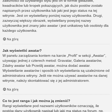
zależności od używanego stylu jest on w formie gwiazdek,
kwadracików lub kropek pokazujących, jak dużo postów zostało
napisanych przez użytkownika lub jaki jest jego status na tej
witrynie. Jest on wyświetlany poniżej nazwy użytkownika. Drugi,
zazwyczaj większy obrazek, wyświetlany powyżej nazwy
użytkownika jest znany jako awatar i jest unikatowy lub osobisty dla
każdego użytkownika.
Na górę
Jak wyświetlić awatar?
W panelu zarządzania kontem na karcie „Profil” w sekcji „Awatar”,
używając jednej z czterech metod: Gravatar, Galeria awatarów,
Zdalny awatar lub Prześlij awatar, można dodać awatar.
Wyświetlanie awatarów i sposób ich wyświetlania są uzależnione od
administratora witryny. Jeśli nie można używać awatarów na danej
witrynie, należy skontaktować się z jej administratorem.
Na górę
Co to jest ranga i jak można ją zmienić?
Rangi wyświetlane pod nazwami użytkowników oznaczają, ile
postów dany użytkownik napisał lub jaki ma status na forum, np.