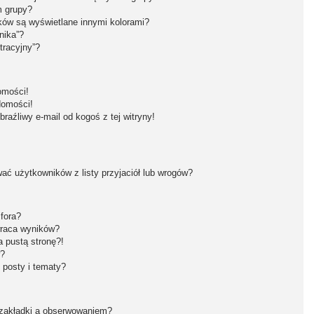
m grupy?
ków są wyświetlane innymi kolorami?
nika”?
tracyjny”?
omości!
domości!
aźliwy e-mail od kogoś z tej witryny!
ć użytkowników z listy przyjaciół lub wrogów?
fora?
wraca wyników?
 pustą stronę?!
w?
 posty i tematy?
 zakładki a obserwowaniem?