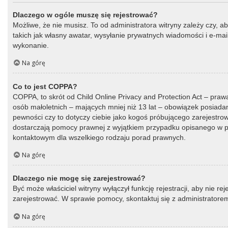
Dlaczego w ogóle muszę się rejestrować?
Możliwe, że nie musisz. To od administratora witryny zależy czy, a
takich jak własny awatar, wysyłanie prywatnych wiadomości i e-mail
wykonanie.
Na górę
Co to jest COPPA?
COPPA, to skrót od Child Online Privacy and Protection Act – praw
osób małoletnich – mających mniej niż 13 lat – obowiązek posiada
pewności czy to dotyczy ciebie jako kogoś próbującego zarejestrować
dostarczają pomocy prawnej z wyjątkiem przypadku opisanego w py
kontaktowym dla wszelkiego rodzaju porad prawnych.
Na górę
Dlaczego nie mogę się zarejestrować?
Być może właściciel witryny wyłączył funkcję rejestracji, aby nie r
zarejestrować. W sprawie pomocy, skontaktuj się z administratorem
Na górę