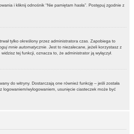
ania i kliknij odnośnik “Nie pamiętam hasła”. Postępuj zgodnie z
 trwał tylko określony przez administratora czas. Zapobiega to
oguj mnie automatycznie
. Jest to niezalecane, jeżeli korzystasz z
idzisz tej funkcji, oznacza to, że administrator ją wyłączył.
ny do witryny. Dostarczają one również funkcję – jeśli została
my z logowaniem/wylogowaniem, usunięcie ciasteczek może być