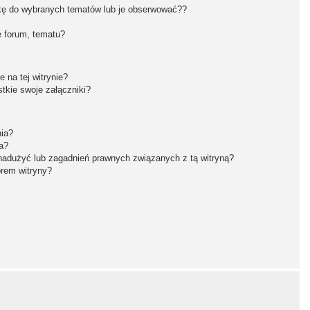
kę do wybranych tematów lub je obserwować??
 forum, tematu?
 na tej witrynie?
tkie swoje załączniki?
nia?
a?
nadużyć lub zagadnień prawnych związanych z tą witryną?
orem witryny?