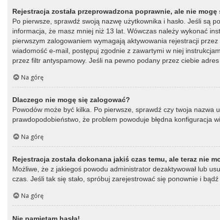
Rejestracja została przeprowadzona poprawnie, ale nie mogę 
Po pierwsze, sprawdź swoją nazwę użytkownika i hasło. Jeśli są p
informacja, że masz mniej niż 13 lat. Wówczas należy wykonać instr
pierwszym zalogowaniem wymagają aktywowania rejestracji przez oso
wiadomość e-mail, postępuj zgodnie z zawartymi w niej instrukcja
przez filtr antyspamowy. Jeśli na pewno podany przez ciebie adres 
Na górę
Dlaczego nie mogę się zalogować?
Powodów może być kilka. Po pierwsze, sprawdź czy twoja nazwa użytk
prawdopodobieństwo, że problem powoduje błędna konfiguracja witry
Na górę
Rejestracja została dokonana jakiś czas temu, ale teraz nie 
Możliwe, że z jakiegoś powodu administrator dezaktywował lub usun
czas. Jeśli tak się stało, spróbuj zarejestrować się ponownie i b
Na górę
Nie pamiętam hasła!