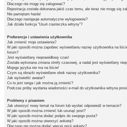
Dlaczego nie mogę się zalogować?
Rejestracja została dokonana jakiś czas temu, ale teraz nie mogę się z
Nie pamiętam hasła!
Dlaczego następuje automatyczne wylogowanie?
Jak działa funkcja “Usuń ciasteczka witryny”?
Preferencje i ustawienia użytkownika
Jak zmienić moje ustawienia?
W jaki sposób można zapobiec wyświetlaniu nazwy użytkownika na liśc
forum?
Jest wyświetlany nieprawidłowy czas!
Została wykonana zmiana strefy czasowej, a nadal jest wyświetlany nie
Mojego języka nie ma na liście!
Czym są obrazki wyświetlane obok nazwy użytkownika?
Jak wyświetlić awatar?
Co to jest ranga i jak można ją zmienić?
Podczas próby wysłania wiadomości e-mail do użytkownika witryna pros
Problemy z pisaniem
Jak utworzyć nowy temat na forum lub wysłać odpowiedź w temacie?
W jaki sposób można zmienić lub usunąć post?
W jaki sposób można dodać podpis do swojego posta?
W jaki sposób można utworzyć ankietę?
Dlaczego nie można dodać więcej opcji ankiety?