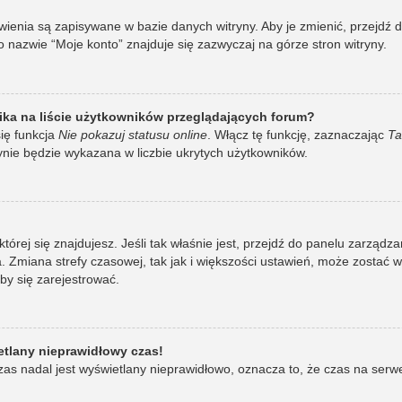
awienia są zapisywane w bazie danych witryny. Aby je zmienić, przej
 nazwie “Moje konto” znajduje się zazwyczaj na górze stron witryny.
ka na liście użytkowników przeglądających forum?
ię funkcja
Nie pokazuj statusu online
. Włącz tę funkcję, zaznaczając
Ta
ynie będzie wykazana w liczbie ukrytych użytkowników.
w której się znajdujesz. Jeśli tak właśnie jest, przejdź do panelu zarzą
 Zmiana strefy czasowej, tak jak i większości ustawień, może zostać 
by się zarejestrować.
etlany nieprawidłowy czas!
as nadal jest wyświetlany nieprawidłowo, oznacza to, że czas na serw