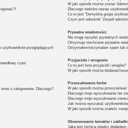
W jaki sposób można zostać lidere
alogować?!
Dlaczego niektóre nazwy użytkowni
Co to jest “Domyślna grupa użytkow
Czym jest odnośnik “Zespół adminis
Prywatne wiadomości
Nie mogę wysyłać prywatnych wiad
Otrzymuję niechciane prywatne wia
ie użytkowników przeglądających
Otrzymałem/otrzymałam spam lub obr
Przyjaciele i wrogowie
prawidłowy czas!
Co to jest lista przyjaciół i wrogów?
W jaki sposób można dodawać/usuwa
Przeszukiwanie forów
W jaki sposób można przeszukiwać 
i mnie o zalogowanie. Dlaczego?
Dlaczego moje wyszukiwanie nie z
Dlaczego moje wyszukiwanie zwraca
Jak można wyszukać użytkownikó
W jaki sposób można znaleźć swoje
Obserwowanie tematów i zakładki
Jaka jest różnica między dodaniem