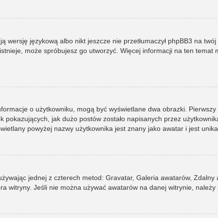
ją wersję językową albo nikt jeszcze nie przetłumaczył phpBB3 na twój 
e istnieje, może spróbujesz go utworzyć. Więcej informacji na ten tema
informacje o użytkowniku, mogą być wyświetlane dwa obrazki. Pierwszy
pokazujących, jak dużo postów zostało napisanych przez użytkownika lub
ietlany powyżej nazwy użytkownika jest znany jako awatar i jest unik
 używając jednej z czterech metod: Gravatar, Galeria awatarów, Zdalny
ra witryny. Jeśli nie można używać awatarów na danej witrynie, należy 