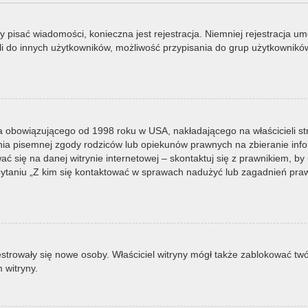
by pisać wiadomości, konieczna jest rejestracja. Niemniej rejestracja u
i do innych użytkowników, możliwość przypisania do grup użytkowników it
a obowiązującego od 1998 roku w USA, nakładającego na właścicieli st
nia pisemnej zgody rodziców lub opiekunów prawnych na zbieranie infor
 się na danej witrynie internetowej – skontaktuj się z prawnikiem, by u
taniu „Z kim się kontaktować w sprawach nadużyć lub zagadnień prawn
ejestrowały się nowe osoby. Właściciel witryny mógł także zablokować tw
 witryny.