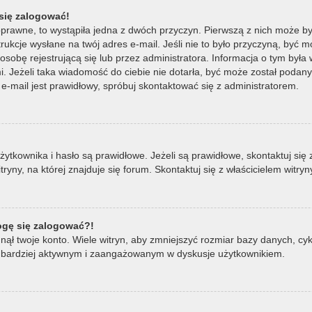
się zalogować!
oprawne, to wystąpiła jedna z dwóch przyczyn. Pierwszą z nich może by
ukcje wysłane na twój adres e-mail. Jeśli nie to było przyczyną, być m
bę rejestrującą się lub przez administratora. Informacja o tym była wy
mi. Jeżeli taka wiadomość do ciebie nie dotarła, być może został poda
e-mail jest prawidłowy, spróbuj skontaktować się z administratorem.
ownika i hasło są prawidłowe. Jeżeli są prawidłowe, skontaktuj się z w
ny, na której znajduje się forum. Skontaktuj się z właścicielem witry
mogę się zalogować?!
ął twoje konto. Wiele witryn, aby zmniejszyć rozmiar bazy danych, cykl
ądź bardziej aktywnym i zaangażowanym w dyskusje użytkownikiem.