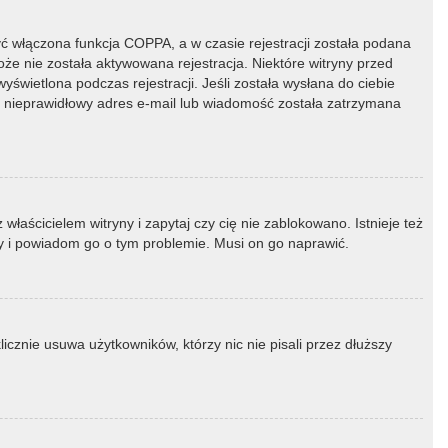
ć włączona funkcja COPPA, a w czasie rejestracji została podana
oże nie została aktywowana rejestracja. Niektóre witryny przed
świetlona podczas rejestracji. Jeśli została wysłana do ciebie
ny nieprawidłowy adres e-mail lub wiadomość została zatrzymana
łaścicielem witryny i zapytaj czy cię nie zablokowano. Istnieje też
ny i powiadom go o tym problemie. Musi on go naprawić.
icznie usuwa użytkowników, którzy nic nie pisali przez dłuższy