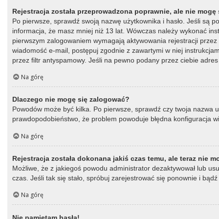
Rejestracja została przeprowadzona poprawnie, ale nie mogę 
Po pierwsze, sprawdź swoją nazwę użytkownika i hasło. Jeśli są p
informacja, że masz mniej niż 13 lat. Wówczas należy wykonać instr
pierwszym zalogowaniem wymagają aktywowania rejestracji przez oso
wiadomość e-mail, postępuj zgodnie z zawartymi w niej instrukcja
przez filtr antyspamowy. Jeśli na pewno podany przez ciebie adres 
Na górę
Dlaczego nie mogę się zalogować?
Powodów może być kilka. Po pierwsze, sprawdź czy twoja nazwa użytk
prawdopodobieństwo, że problem powoduje błędna konfiguracja witry
Na górę
Rejestracja została dokonana jakiś czas temu, ale teraz nie 
Możliwe, że z jakiegoś powodu administrator dezaktywował lub usun
czas. Jeśli tak się stało, spróbuj zarejestrować się ponownie i b
Na górę
Nie pamiętam hasła!