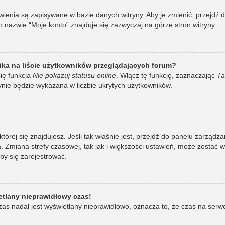
awienia są zapisywane w bazie danych witryny. Aby je zmienić, przej
 nazwie “Moje konto” znajduje się zazwyczaj na górze stron witryny.
ka na liście użytkowników przeglądających forum?
ię funkcja
Nie pokazuj statusu online
. Włącz tę funkcję, zaznaczając
Ta
ynie będzie wykazana w liczbie ukrytych użytkowników.
w której się znajdujesz. Jeśli tak właśnie jest, przejdź do panelu zarzą
 Zmiana strefy czasowej, tak jak i większości ustawień, może zostać 
by się zarejestrować.
etlany nieprawidłowy czas!
as nadal jest wyświetlany nieprawidłowo, oznacza to, że czas na serw