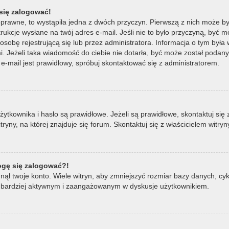
się zalogować!
oprawne, to wystąpiła jedna z dwóch przyczyn. Pierwszą z nich może by
ukcje wysłane na twój adres e-mail. Jeśli nie to było przyczyną, być m
bę rejestrującą się lub przez administratora. Informacja o tym była wy
mi. Jeżeli taka wiadomość do ciebie nie dotarła, być może został poda
e-mail jest prawidłowy, spróbuj skontaktować się z administratorem.
ownika i hasło są prawidłowe. Jeżeli są prawidłowe, skontaktuj się z w
ny, na której znajduje się forum. Skontaktuj się z właścicielem witry
mogę się zalogować?!
ął twoje konto. Wiele witryn, aby zmniejszyć rozmiar bazy danych, cykl
ądź bardziej aktywnym i zaangażowanym w dyskusje użytkownikiem.