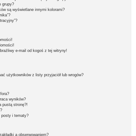
m grupy?
ków są wyświetlane innymi kolorami?
nika”?
tracyjny”?
omości!
domości!
aźliwy e-mail od kogoś z tej witryny!
ć użytkowników z listy przyjaciół lub wrogów?
fora?
wraca wyników?
 pustą stronę?!
w?
 posty i tematy?
 zakładki a obserwowaniem?