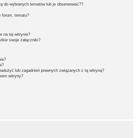
kę do wybranych tematów lub je obserwować??
 forum, tematu?
 na tej witrynie?
tkie swoje załączniki?
nia?
a?
nadużyć lub zagadnień prawnych związanych z tą witryną?
orem witryny?