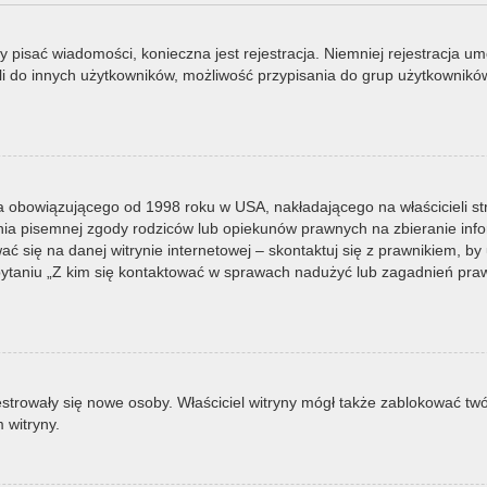
by pisać wiadomości, konieczna jest rejestracja. Niemniej rejestracja u
i do innych użytkowników, możliwość przypisania do grup użytkowników it
a obowiązującego od 1998 roku w USA, nakładającego na właścicieli st
nia pisemnej zgody rodziców lub opiekunów prawnych na zbieranie infor
 się na danej witrynie internetowej – skontaktuj się z prawnikiem, by u
taniu „Z kim się kontaktować w sprawach nadużyć lub zagadnień prawn
ejestrowały się nowe osoby. Właściciel witryny mógł także zablokować tw
 witryny.