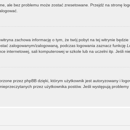
, ale bez problemu może zostać zresetowane. Przejdź na stronę logow
zalogować.
 witryna zachowa informację o tym, że twój pobyt na tej witrynie będzie
zostać zalogowanym/zalogowaną, podczas logowania zaznacz funkcję
L
 internetowej, sali komputerowej w szkole lub na uczelni itp. Jeśli nie w
rzone przez phpBB dzięki, którym użytkownik jest autoryzowany i logowa
 i nieprzeczytanych przez użytkownika postów. Jeśli występują proble