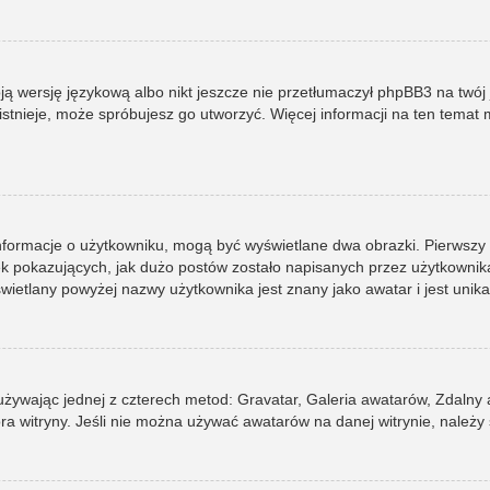
ją wersję językową albo nikt jeszcze nie przetłumaczył phpBB3 na twój 
e istnieje, może spróbujesz go utworzyć. Więcej informacji na ten tema
informacje o użytkowniku, mogą być wyświetlane dwa obrazki. Pierwszy
pokazujących, jak dużo postów zostało napisanych przez użytkownika lub
ietlany powyżej nazwy użytkownika jest znany jako awatar i jest unik
 używając jednej z czterech metod: Gravatar, Galeria awatarów, Zdalny
ra witryny. Jeśli nie można używać awatarów na danej witrynie, należy 