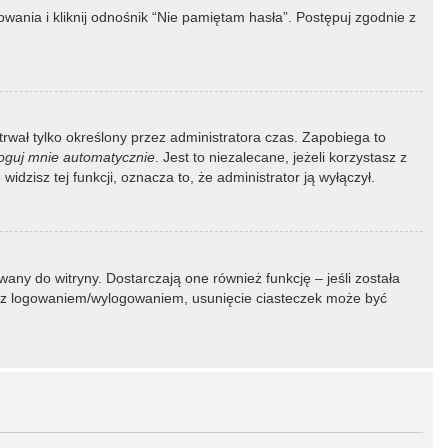
ania i kliknij odnośnik “Nie pamiętam hasła”. Postępuj zgodnie z
 trwał tylko określony przez administratora czas. Zapobiega to
oguj mnie automatycznie
. Jest to niezalecane, jeżeli korzystasz z
idzisz tej funkcji, oznacza to, że administrator ją wyłączył.
ny do witryny. Dostarczają one również funkcję – jeśli została
my z logowaniem/wylogowaniem, usunięcie ciasteczek może być