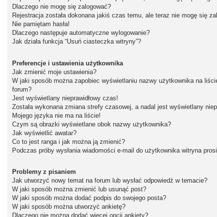
Dlaczego nie mogę się zalogować?
Rejestracja została dokonana jakiś czas temu, ale teraz nie mogę się z
Nie pamiętam hasła!
Dlaczego następuje automatyczne wylogowanie?
Jak działa funkcja “Usuń ciasteczka witryny”?
Preferencje i ustawienia użytkownika
Jak zmienić moje ustawienia?
W jaki sposób można zapobiec wyświetlaniu nazwy użytkownika na liśc
forum?
Jest wyświetlany nieprawidłowy czas!
Została wykonana zmiana strefy czasowej, a nadal jest wyświetlany nie
Mojego języka nie ma na liście!
Czym są obrazki wyświetlane obok nazwy użytkownika?
Jak wyświetlić awatar?
Co to jest ranga i jak można ją zmienić?
Podczas próby wysłania wiadomości e-mail do użytkownika witryna pros
Problemy z pisaniem
Jak utworzyć nowy temat na forum lub wysłać odpowiedź w temacie?
W jaki sposób można zmienić lub usunąć post?
W jaki sposób można dodać podpis do swojego posta?
W jaki sposób można utworzyć ankietę?
Dlaczego nie można dodać więcej opcji ankiety?