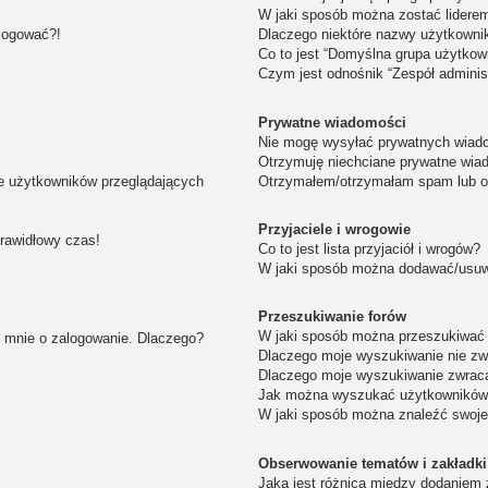
W jaki sposób można zostać lidere
alogować?!
Dlaczego niektóre nazwy użytkowni
Co to jest “Domyślna grupa użytkow
Czym jest odnośnik “Zespół adminis
Prywatne wiadomości
Nie mogę wysyłać prywatnych wiad
Otrzymuję niechciane prywatne wia
ie użytkowników przeglądających
Otrzymałem/otrzymałam spam lub obr
Przyjaciele i wrogowie
prawidłowy czas!
Co to jest lista przyjaciół i wrogów?
W jaki sposób można dodawać/usuwa
Przeszukiwanie forów
W jaki sposób można przeszukiwać 
i mnie o zalogowanie. Dlaczego?
Dlaczego moje wyszukiwanie nie z
Dlaczego moje wyszukiwanie zwraca
Jak można wyszukać użytkownikó
W jaki sposób można znaleźć swoje
Obserwowanie tematów i zakładki
Jaka jest różnica między dodaniem