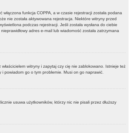
ć włączona funkcja COPPA, a w czasie rejestracji została podana
oże nie została aktywowana rejestracja. Niektóre witryny przed
świetlona podczas rejestracji. Jeśli została wysłana do ciebie
ny nieprawidłowy adres e-mail lub wiadomość została zatrzymana
łaścicielem witryny i zapytaj czy cię nie zablokowano. Istnieje też
ny i powiadom go o tym problemie. Musi on go naprawić.
icznie usuwa użytkowników, którzy nic nie pisali przez dłuższy