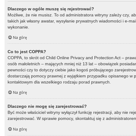
Dlaczego w ogóle muszę się rejestrować?
Możliwe, że nie musisz. To od administratora witryny zależy czy, a
takich jak własny awatar, wysyłanie prywatnych wiadomości i e-mail
wykonanie.
Na górę
Co to jest COPPA?
COPPA, to skrót od Child Online Privacy and Protection Act – praw
osób małoletnich – mających mniej niż 13 lat – obowiązek posiada
pewności czy to dotyczy ciebie jako kogoś próbującego zarejestrować
dostarczają pomocy prawnej z wyjątkiem przypadku opisanego w py
kontaktowym dla wszelkiego rodzaju porad prawnych.
Na górę
Dlaczego nie mogę się zarejestrować?
Być może właściciel witryny wyłączył funkcję rejestracji, aby nie r
zarejestrować. W sprawie pomocy, skontaktuj się z administratorem
Na górę