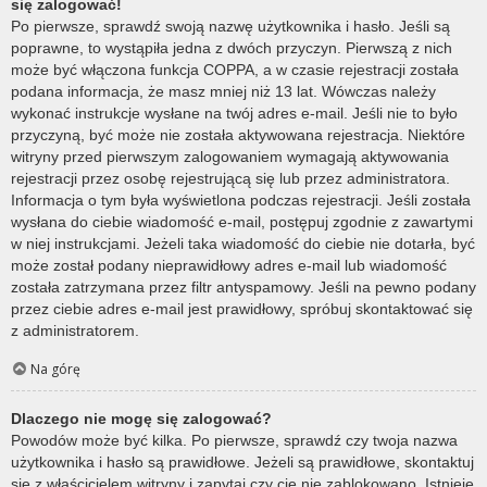
się zalogować!
Po pierwsze, sprawdź swoją nazwę użytkownika i hasło. Jeśli są
poprawne, to wystąpiła jedna z dwóch przyczyn. Pierwszą z nich
może być włączona funkcja COPPA, a w czasie rejestracji została
podana informacja, że masz mniej niż 13 lat. Wówczas należy
wykonać instrukcje wysłane na twój adres e-mail. Jeśli nie to było
przyczyną, być może nie została aktywowana rejestracja. Niektóre
witryny przed pierwszym zalogowaniem wymagają aktywowania
rejestracji przez osobę rejestrującą się lub przez administratora.
Informacja o tym była wyświetlona podczas rejestracji. Jeśli została
wysłana do ciebie wiadomość e-mail, postępuj zgodnie z zawartymi
w niej instrukcjami. Jeżeli taka wiadomość do ciebie nie dotarła, być
może został podany nieprawidłowy adres e-mail lub wiadomość
została zatrzymana przez filtr antyspamowy. Jeśli na pewno podany
przez ciebie adres e-mail jest prawidłowy, spróbuj skontaktować się
z administratorem.
Na górę
Dlaczego nie mogę się zalogować?
Powodów może być kilka. Po pierwsze, sprawdź czy twoja nazwa
użytkownika i hasło są prawidłowe. Jeżeli są prawidłowe, skontaktuj
się z właścicielem witryny i zapytaj czy cię nie zablokowano. Istnieje