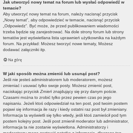
Jak utworzyć nowy temat na forum lub wysłać odpowiedź w
temacie?
Aby utworzyć nowy temat na forum, należy nacisnąć przycisk
„Nowy temat”, aby odpowiedzieć w temacie, nacisnąć przycisk
„Odpowiedz”. Być może, że przed publikowaniem wiadomości
trzeba będzie się zarejestrować. Na dole strony forum lub strony
tematów jest wyświetlana lista uprawnień użytkownika na każdym
forum. Na przykład: Możesz tworzyć nowe tematy, Możesz
dodawać załączniki itp.
Na górę
W jaki sposób można zmienić lub usunąć post?
Jeśli nie jesteś administratorem lub moderatorem, możesz
zmieniać i usuwać tylko swoje posty. Możesz zmienić post,
naciskając przycisk
Zmień
znajdujący się przy danym poście.
Czasami można to zrobić tylko przez pewien czas po jego
napisaniu. Jeżeli ktoś odpowiedział na ten post, pod twoim postem
pojawi się informacja ile razy i kiedy ostatni raz post był zmieniany.
Informacja ta wyświetli się tylko wtedy, jeśli ktoś zamieścił pod tym
postem kolejny post. Jeśli post zmienił moderator lub administrator,
informacja ta nie zostanie wyświetlona. Administratorzy i
moderatorzy mogą zostawić notatkę z informacją, dlaczego ten