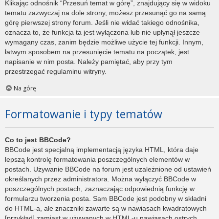
Klikając odnośnik “Przesuń temat w górę”, znajdujący się w widoku
tematu zazwyczaj na dole strony, możesz przesunąć go na samą
górę pierwszej strony forum. Jeśli nie widać takiego odnośnika,
oznacza to, że funkcja ta jest wyłączona lub nie upłynął jeszcze
wymagany czas, zanim będzie możliwe użycie tej funkcji. Innym,
łatwym sposobem na przesunięcie tematu na początek, jest
napisanie w nim posta. Należy pamiętać, aby przy tym
przestrzegać regulaminu witryny.
Na górę
Formatowanie i typy tematów
Co to jest BBCode?
BBCode jest specjalną implementacją języka HTML, która daje
lepszą kontrolę formatowania poszczególnych elementów w
postach. Używanie BBCode na forum jest uzależnione od ustawień
określanych przez administratora. Można wyłączyć BBCode w
poszczególnych postach, zaznaczając odpowiednią funkcję w
formularzu tworzenia posta. Sam BBCode jest podobny w składni
do HTML-a, ale znaczniki zawarte są w nawiasach kwadratowych
[przykład] zamiast w używanych w HTML-u nawiasach ostrych