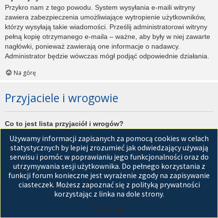
Przykro nam z tego powodu. System wysyłania e-maili witryny
zawiera zabezpieczenia umożliwiające wytropienie użytkowników,
którzy wysyłają takie wiadomości. Prześlij administratorowi witryny
pełną kopię otrzymanego e-maila – ważne, aby były w niej zawarte
nagłówki, ponieważ zawierają one informacje o nadawcy.
Administrator będzie wówczas mógł podjąć odpowiednie działania.
Na górę
Przyjaciele i wrogowie
Co to jest lista przyjaciół i wrogów?
Jest to lista, którą można użyć do organizowania różnych
Używamy informacji zapisanych za pomocą cookies w celach
użytkowników witryny. Użytkownicy dodani do listy przyjaciół będą
statystycznych by lepiej zrozumieć jak odwiedzający używają
wyświetleni na karcie
Przyjaciele
znajdującej się w panelu
serwisu i pomóc w poprawianiu jego funkcjonalności oraz do
zarządzania kontem. Z tego poziomu można szybko sprawdzić ich
utrzymywania sesji użytkownika. Do pełnego korzystania z
status, a także wysłać prywatną wiadomość. Zależnie od
funkcji forum konieczne jest wyrażenie zgody na zapisywanie
używanego stylu witryny, posty tych użytkowników mogą być
ciasteczek. Możesz zapoznać się z polityką prywatności
wyróżniane. Jeśli użytkownik zostanie dodany do listy wrogów,
korzystając z linka na dole strony.
wszystkie posty przez niego napisane domyślnie nie będą
Akceptuję
wyświetlane.