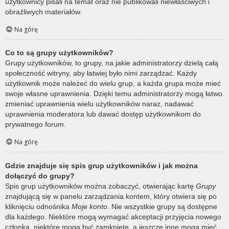
użytkownicy pisali na temat oraz nie publikowali niewłaściwych i
obraźliwych materiałów.
Na górę
Co to są grupy użytkowników?
Grupy użytkowników, to grupy, na jakie administratorzy dzielą całą
społeczność witryny, aby łatwiej było nimi zarządzać. Każdy
użytkownik może należeć do wielu grup, a każda grupa może mieć
swoje własne uprawnienia. Dzięki temu administratorzy mogą łatwo
zmieniać uprawnienia wielu użytkowników naraz, nadawać
uprawnienia moderatora lub dawać dostęp użytkownikom do
prywatnego forum.
Na górę
Gdzie znajduje się spis grup użytkowników i jak można
dołączyć do grupy?
Spis grup użytkowników można zobaczyć, otwierając kartę
Grupy
znajdującą się w panelu zarządzania kontem, który otwiera się po
kliknięciu odnośnika
Moje konto
. Nie wszystkie grupy są dostępne
dla każdego. Niektóre mogą wymagać akceptacji przyjęcia nowego
członka, niektóre mogą być zamknięte, a jeszcze inne mogą mieć