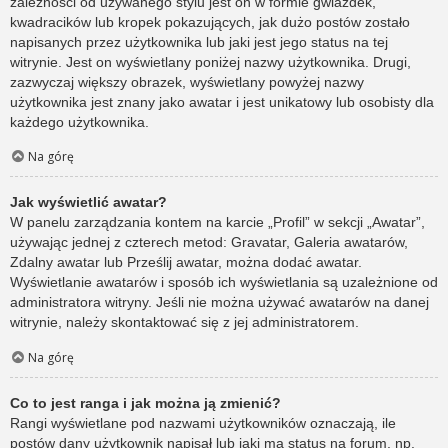
zależności od używanego stylu jest on w formie gwiazdek,
kwadracików lub kropek pokazujących, jak dużo postów zostało
napisanych przez użytkownika lub jaki jest jego status na tej
witrynie. Jest on wyświetlany poniżej nazwy użytkownika. Drugi,
zazwyczaj większy obrazek, wyświetlany powyżej nazwy
użytkownika jest znany jako awatar i jest unikatowy lub osobisty dla
każdego użytkownika.
Na górę
Jak wyświetlić awatar?
W panelu zarządzania kontem na karcie „Profil” w sekcji „Awatar”,
używając jednej z czterech metod: Gravatar, Galeria awatarów,
Zdalny awatar lub Prześlij awatar, można dodać awatar.
Wyświetlanie awatarów i sposób ich wyświetlania są uzależnione od
administratora witryny. Jeśli nie można używać awatarów na danej
witrynie, należy skontaktować się z jej administratorem.
Na górę
Co to jest ranga i jak można ją zmienić?
Rangi wyświetlane pod nazwami użytkowników oznaczają, ile
postów dany użytkownik napisał lub jaki ma status na forum, np.