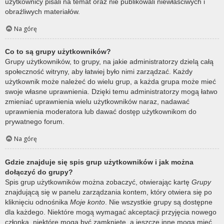
użytkownicy pisali na temat oraz nie publikowali niewłaściwych i
obraźliwych materiałów.
Na górę
Co to są grupy użytkowników?
Grupy użytkowników, to grupy, na jakie administratorzy dzielą całą
społeczność witryny, aby łatwiej było nimi zarządzać. Każdy
użytkownik może należeć do wielu grup, a każda grupa może mieć
swoje własne uprawnienia. Dzięki temu administratorzy mogą łatwo
zmieniać uprawnienia wielu użytkowników naraz, nadawać
uprawnienia moderatora lub dawać dostęp użytkownikom do
prywatnego forum.
Na górę
Gdzie znajduje się spis grup użytkowników i jak można
dołączyć do grupy?
Spis grup użytkowników można zobaczyć, otwierając kartę
Grupy
znajdującą się w panelu zarządzania kontem, który otwiera się po
kliknięciu odnośnika
Moje konto
. Nie wszystkie grupy są dostępne
dla każdego. Niektóre mogą wymagać akceptacji przyjęcia nowego
członka, niektóre mogą być zamknięte, a jeszcze inne mogą mieć