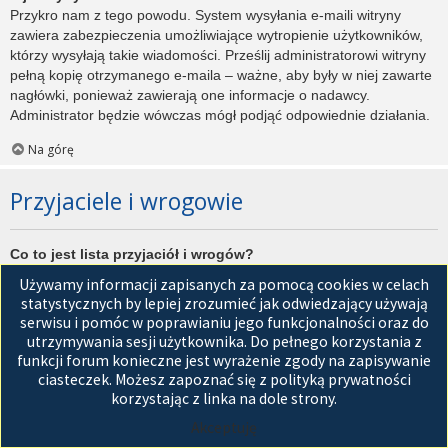
Przykro nam z tego powodu. System wysyłania e-maili witryny
zawiera zabezpieczenia umożliwiające wytropienie użytkowników,
którzy wysyłają takie wiadomości. Prześlij administratorowi witryny
pełną kopię otrzymanego e-maila – ważne, aby były w niej zawarte
nagłówki, ponieważ zawierają one informacje o nadawcy.
Administrator będzie wówczas mógł podjąć odpowiednie działania.
Na górę
Przyjaciele i wrogowie
Co to jest lista przyjaciół i wrogów?
Jest to lista, którą można użyć do organizowania różnych
Używamy informacji zapisanych za pomocą cookies w celach
użytkowników witryny. Użytkownicy dodani do listy przyjaciół będą
statystycznych by lepiej zrozumieć jak odwiedzający używają
wyświetleni na karcie
Przyjaciele
znajdującej się w panelu
serwisu i pomóc w poprawianiu jego funkcjonalności oraz do
zarządzania kontem. Z tego poziomu można szybko sprawdzić ich
utrzymywania sesji użytkownika. Do pełnego korzystania z
status, a także wysłać prywatną wiadomość. Zależnie od
funkcji forum konieczne jest wyrażenie zgody na zapisywanie
używanego stylu witryny, posty tych użytkowników mogą być
ciasteczek. Możesz zapoznać się z polityką prywatności
wyróżniane. Jeśli użytkownik zostanie dodany do listy wrogów,
korzystając z linka na dole strony.
wszystkie posty przez niego napisane domyślnie nie będą
Akceptuję
wyświetlane.