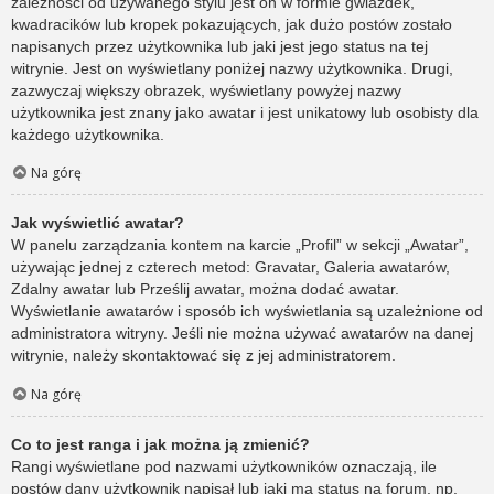
zależności od używanego stylu jest on w formie gwiazdek,
kwadracików lub kropek pokazujących, jak dużo postów zostało
napisanych przez użytkownika lub jaki jest jego status na tej
witrynie. Jest on wyświetlany poniżej nazwy użytkownika. Drugi,
zazwyczaj większy obrazek, wyświetlany powyżej nazwy
użytkownika jest znany jako awatar i jest unikatowy lub osobisty dla
każdego użytkownika.
Na górę
Jak wyświetlić awatar?
W panelu zarządzania kontem na karcie „Profil” w sekcji „Awatar”,
używając jednej z czterech metod: Gravatar, Galeria awatarów,
Zdalny awatar lub Prześlij awatar, można dodać awatar.
Wyświetlanie awatarów i sposób ich wyświetlania są uzależnione od
administratora witryny. Jeśli nie można używać awatarów na danej
witrynie, należy skontaktować się z jej administratorem.
Na górę
Co to jest ranga i jak można ją zmienić?
Rangi wyświetlane pod nazwami użytkowników oznaczają, ile
postów dany użytkownik napisał lub jaki ma status na forum, np.