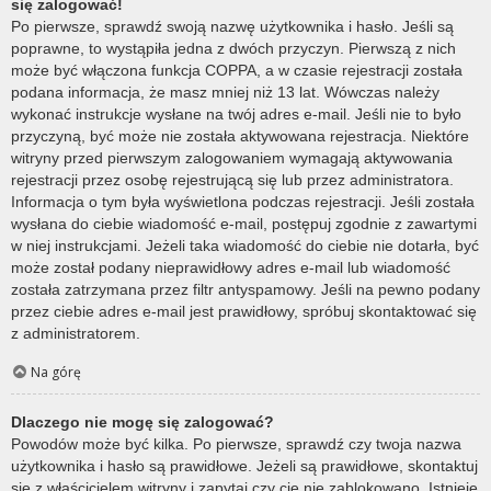
się zalogować!
Po pierwsze, sprawdź swoją nazwę użytkownika i hasło. Jeśli są
poprawne, to wystąpiła jedna z dwóch przyczyn. Pierwszą z nich
może być włączona funkcja COPPA, a w czasie rejestracji została
podana informacja, że masz mniej niż 13 lat. Wówczas należy
wykonać instrukcje wysłane na twój adres e-mail. Jeśli nie to było
przyczyną, być może nie została aktywowana rejestracja. Niektóre
witryny przed pierwszym zalogowaniem wymagają aktywowania
rejestracji przez osobę rejestrującą się lub przez administratora.
Informacja o tym była wyświetlona podczas rejestracji. Jeśli została
wysłana do ciebie wiadomość e-mail, postępuj zgodnie z zawartymi
w niej instrukcjami. Jeżeli taka wiadomość do ciebie nie dotarła, być
może został podany nieprawidłowy adres e-mail lub wiadomość
została zatrzymana przez filtr antyspamowy. Jeśli na pewno podany
przez ciebie adres e-mail jest prawidłowy, spróbuj skontaktować się
z administratorem.
Na górę
Dlaczego nie mogę się zalogować?
Powodów może być kilka. Po pierwsze, sprawdź czy twoja nazwa
użytkownika i hasło są prawidłowe. Jeżeli są prawidłowe, skontaktuj
się z właścicielem witryny i zapytaj czy cię nie zablokowano. Istnieje