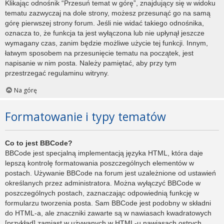
Klikając odnośnik “Przesuń temat w górę”, znajdujący się w widoku
tematu zazwyczaj na dole strony, możesz przesunąć go na samą
górę pierwszej strony forum. Jeśli nie widać takiego odnośnika,
oznacza to, że funkcja ta jest wyłączona lub nie upłynął jeszcze
wymagany czas, zanim będzie możliwe użycie tej funkcji. Innym,
łatwym sposobem na przesunięcie tematu na początek, jest
napisanie w nim posta. Należy pamiętać, aby przy tym
przestrzegać regulaminu witryny.
Na górę
Formatowanie i typy tematów
Co to jest BBCode?
BBCode jest specjalną implementacją języka HTML, która daje
lepszą kontrolę formatowania poszczególnych elementów w
postach. Używanie BBCode na forum jest uzależnione od ustawień
określanych przez administratora. Można wyłączyć BBCode w
poszczególnych postach, zaznaczając odpowiednią funkcję w
formularzu tworzenia posta. Sam BBCode jest podobny w składni
do HTML-a, ale znaczniki zawarte są w nawiasach kwadratowych
[przykład] zamiast w używanych w HTML-u nawiasach ostrych