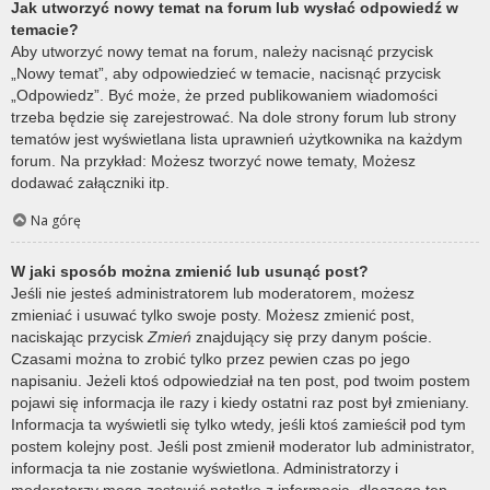
Jak utworzyć nowy temat na forum lub wysłać odpowiedź w
temacie?
Aby utworzyć nowy temat na forum, należy nacisnąć przycisk
„Nowy temat”, aby odpowiedzieć w temacie, nacisnąć przycisk
„Odpowiedz”. Być może, że przed publikowaniem wiadomości
trzeba będzie się zarejestrować. Na dole strony forum lub strony
tematów jest wyświetlana lista uprawnień użytkownika na każdym
forum. Na przykład: Możesz tworzyć nowe tematy, Możesz
dodawać załączniki itp.
Na górę
W jaki sposób można zmienić lub usunąć post?
Jeśli nie jesteś administratorem lub moderatorem, możesz
zmieniać i usuwać tylko swoje posty. Możesz zmienić post,
naciskając przycisk
Zmień
znajdujący się przy danym poście.
Czasami można to zrobić tylko przez pewien czas po jego
napisaniu. Jeżeli ktoś odpowiedział na ten post, pod twoim postem
pojawi się informacja ile razy i kiedy ostatni raz post był zmieniany.
Informacja ta wyświetli się tylko wtedy, jeśli ktoś zamieścił pod tym
postem kolejny post. Jeśli post zmienił moderator lub administrator,
informacja ta nie zostanie wyświetlona. Administratorzy i
moderatorzy mogą zostawić notatkę z informacją, dlaczego ten