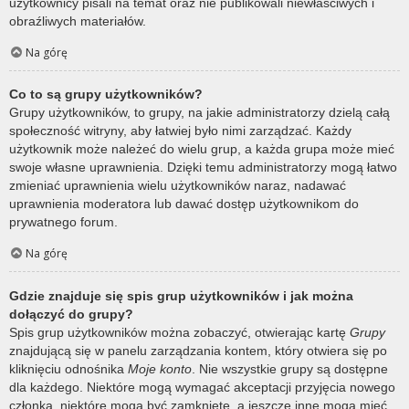
użytkownicy pisali na temat oraz nie publikowali niewłaściwych i
obraźliwych materiałów.
Na górę
Co to są grupy użytkowników?
Grupy użytkowników, to grupy, na jakie administratorzy dzielą całą
społeczność witryny, aby łatwiej było nimi zarządzać. Każdy
użytkownik może należeć do wielu grup, a każda grupa może mieć
swoje własne uprawnienia. Dzięki temu administratorzy mogą łatwo
zmieniać uprawnienia wielu użytkowników naraz, nadawać
uprawnienia moderatora lub dawać dostęp użytkownikom do
prywatnego forum.
Na górę
Gdzie znajduje się spis grup użytkowników i jak można
dołączyć do grupy?
Spis grup użytkowników można zobaczyć, otwierając kartę
Grupy
znajdującą się w panelu zarządzania kontem, który otwiera się po
kliknięciu odnośnika
Moje konto
. Nie wszystkie grupy są dostępne
dla każdego. Niektóre mogą wymagać akceptacji przyjęcia nowego
członka, niektóre mogą być zamknięte, a jeszcze inne mogą mieć