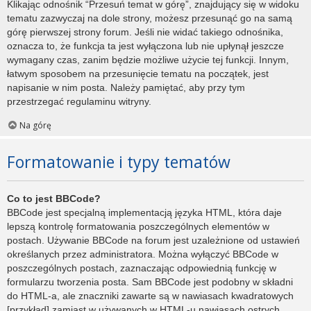
Klikając odnośnik “Przesuń temat w górę”, znajdujący się w widoku
tematu zazwyczaj na dole strony, możesz przesunąć go na samą
górę pierwszej strony forum. Jeśli nie widać takiego odnośnika,
oznacza to, że funkcja ta jest wyłączona lub nie upłynął jeszcze
wymagany czas, zanim będzie możliwe użycie tej funkcji. Innym,
łatwym sposobem na przesunięcie tematu na początek, jest
napisanie w nim posta. Należy pamiętać, aby przy tym
przestrzegać regulaminu witryny.
Na górę
Formatowanie i typy tematów
Co to jest BBCode?
BBCode jest specjalną implementacją języka HTML, która daje
lepszą kontrolę formatowania poszczególnych elementów w
postach. Używanie BBCode na forum jest uzależnione od ustawień
określanych przez administratora. Można wyłączyć BBCode w
poszczególnych postach, zaznaczając odpowiednią funkcję w
formularzu tworzenia posta. Sam BBCode jest podobny w składni
do HTML-a, ale znaczniki zawarte są w nawiasach kwadratowych
[przykład] zamiast w używanych w HTML-u nawiasach ostrych