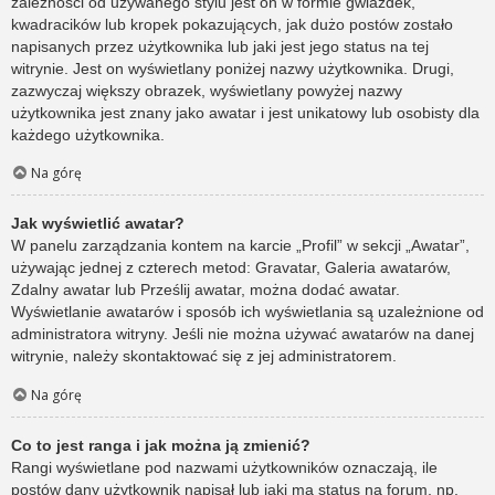
zależności od używanego stylu jest on w formie gwiazdek,
kwadracików lub kropek pokazujących, jak dużo postów zostało
napisanych przez użytkownika lub jaki jest jego status na tej
witrynie. Jest on wyświetlany poniżej nazwy użytkownika. Drugi,
zazwyczaj większy obrazek, wyświetlany powyżej nazwy
użytkownika jest znany jako awatar i jest unikatowy lub osobisty dla
każdego użytkownika.
Na górę
Jak wyświetlić awatar?
W panelu zarządzania kontem na karcie „Profil” w sekcji „Awatar”,
używając jednej z czterech metod: Gravatar, Galeria awatarów,
Zdalny awatar lub Prześlij awatar, można dodać awatar.
Wyświetlanie awatarów i sposób ich wyświetlania są uzależnione od
administratora witryny. Jeśli nie można używać awatarów na danej
witrynie, należy skontaktować się z jej administratorem.
Na górę
Co to jest ranga i jak można ją zmienić?
Rangi wyświetlane pod nazwami użytkowników oznaczają, ile
postów dany użytkownik napisał lub jaki ma status na forum, np.