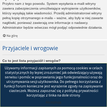
Przykro nam z tego powodu. System wysyłania e-maili witryny
zawiera zabezpieczenia umożliwiające wytropienie użytkowników,
którzy wysyłają takie wiadomości. Prześlij administratorowi witryny
pełną kopię otrzymanego e-maila – ważne, aby były w niej zawarte
nagłówki, ponieważ zawierają one informacje o nadawcy.
Administrator będzie wówczas mógł podjąć odpowiednie działania.
Na górę
Przyjaciele i wrogowie
Co to jest lista przyjaciół i wrogów?
Jest to lista, którą można użyć do organizowania różnych
Używamy informacji zapisanych za pomocą cookies w celach
użytkowników witryny. Użytkownicy dodani do listy przyjaciół będą
statystycznych by lepiej zrozumieć jak odwiedzający używają
wyświetleni na karcie
Przyjaciele
znajdującej się w panelu
serwisu i pomóc w poprawianiu jego funkcjonalności oraz do
zarządzania kontem. Z tego poziomu można szybko sprawdzić ich
utrzymywania sesji użytkownika. Do pełnego korzystania z
status, a także wysłać prywatną wiadomość. Zależnie od
funkcji forum konieczne jest wyrażenie zgody na zapisywanie
używanego stylu witryny, posty tych użytkowników mogą być
ciasteczek. Możesz zapoznać się z polityką prywatności
wyróżniane. Jeśli użytkownik zostanie dodany do listy wrogów,
korzystając z linka na dole strony.
wszystkie posty przez niego napisane domyślnie nie będą
Akceptuję
wyświetlane.