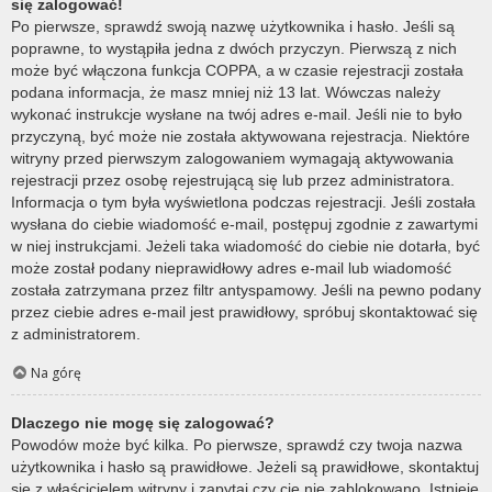
się zalogować!
Po pierwsze, sprawdź swoją nazwę użytkownika i hasło. Jeśli są
poprawne, to wystąpiła jedna z dwóch przyczyn. Pierwszą z nich
może być włączona funkcja COPPA, a w czasie rejestracji została
podana informacja, że masz mniej niż 13 lat. Wówczas należy
wykonać instrukcje wysłane na twój adres e-mail. Jeśli nie to było
przyczyną, być może nie została aktywowana rejestracja. Niektóre
witryny przed pierwszym zalogowaniem wymagają aktywowania
rejestracji przez osobę rejestrującą się lub przez administratora.
Informacja o tym była wyświetlona podczas rejestracji. Jeśli została
wysłana do ciebie wiadomość e-mail, postępuj zgodnie z zawartymi
w niej instrukcjami. Jeżeli taka wiadomość do ciebie nie dotarła, być
może został podany nieprawidłowy adres e-mail lub wiadomość
została zatrzymana przez filtr antyspamowy. Jeśli na pewno podany
przez ciebie adres e-mail jest prawidłowy, spróbuj skontaktować się
z administratorem.
Na górę
Dlaczego nie mogę się zalogować?
Powodów może być kilka. Po pierwsze, sprawdź czy twoja nazwa
użytkownika i hasło są prawidłowe. Jeżeli są prawidłowe, skontaktuj
się z właścicielem witryny i zapytaj czy cię nie zablokowano. Istnieje