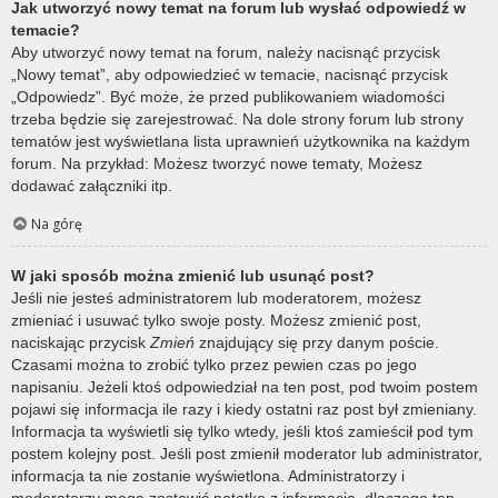
Jak utworzyć nowy temat na forum lub wysłać odpowiedź w
temacie?
Aby utworzyć nowy temat na forum, należy nacisnąć przycisk
„Nowy temat”, aby odpowiedzieć w temacie, nacisnąć przycisk
„Odpowiedz”. Być może, że przed publikowaniem wiadomości
trzeba będzie się zarejestrować. Na dole strony forum lub strony
tematów jest wyświetlana lista uprawnień użytkownika na każdym
forum. Na przykład: Możesz tworzyć nowe tematy, Możesz
dodawać załączniki itp.
Na górę
W jaki sposób można zmienić lub usunąć post?
Jeśli nie jesteś administratorem lub moderatorem, możesz
zmieniać i usuwać tylko swoje posty. Możesz zmienić post,
naciskając przycisk
Zmień
znajdujący się przy danym poście.
Czasami można to zrobić tylko przez pewien czas po jego
napisaniu. Jeżeli ktoś odpowiedział na ten post, pod twoim postem
pojawi się informacja ile razy i kiedy ostatni raz post był zmieniany.
Informacja ta wyświetli się tylko wtedy, jeśli ktoś zamieścił pod tym
postem kolejny post. Jeśli post zmienił moderator lub administrator,
informacja ta nie zostanie wyświetlona. Administratorzy i
moderatorzy mogą zostawić notatkę z informacją, dlaczego ten