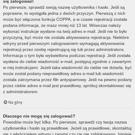
się zalogować!
Po pierwsze, sprawdź swoją nazwę użytkownika i hasło. Jeśli są
poprawne, to wystąpiła jedna z dwóch przyczyn. Pierwszą z nich
może być włączona funkcja COPPA, a w czasie rejestracji została
podana informacja, że masz mniej niż 13 lat. Wówczas należy
wykonać instrukcje wysłane na twój adres e-mail. Jeśli nie to było
przyczyną, być może nie została aktywowana rejestracja. Niektóre
witryny przed pierwszym zalogowaniem wymagają aktywowania
rejestracji przez osobę rejestrującą się lub przez administratora.
Informacja o tym była wyświetlona podczas rejestracji. Jeśli została
wysłana do ciebie wiadomość e-mail, postępuj zgodnie z zawartymi
w niej instrukcjami. Jeżeli taka wiadomość do ciebie nie dotarła, być
może został podany nieprawidłowy adres e-mail lub wiadomość
została zatrzymana przez filtr antyspamowy. Jeśli na pewno podany
przez ciebie adres e-mail jest prawidłowy, spróbuj skontaktować się
z administratorem.
Na górę
Dlaczego nie mogę się zalogować?
Powodów może być kilka. Po pierwsze, sprawdź czy twoja nazwa
użytkownika i hasło są prawidłowe. Jeżeli są prawidłowe, skontaktuj
się z właścicielem witryny i zapytaj czy cię nie zablokowano. Istnieje