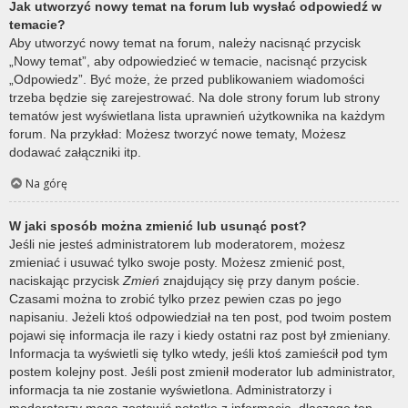
Jak utworzyć nowy temat na forum lub wysłać odpowiedź w
temacie?
Aby utworzyć nowy temat na forum, należy nacisnąć przycisk
„Nowy temat”, aby odpowiedzieć w temacie, nacisnąć przycisk
„Odpowiedz”. Być może, że przed publikowaniem wiadomości
trzeba będzie się zarejestrować. Na dole strony forum lub strony
tematów jest wyświetlana lista uprawnień użytkownika na każdym
forum. Na przykład: Możesz tworzyć nowe tematy, Możesz
dodawać załączniki itp.
Na górę
W jaki sposób można zmienić lub usunąć post?
Jeśli nie jesteś administratorem lub moderatorem, możesz
zmieniać i usuwać tylko swoje posty. Możesz zmienić post,
naciskając przycisk
Zmień
znajdujący się przy danym poście.
Czasami można to zrobić tylko przez pewien czas po jego
napisaniu. Jeżeli ktoś odpowiedział na ten post, pod twoim postem
pojawi się informacja ile razy i kiedy ostatni raz post był zmieniany.
Informacja ta wyświetli się tylko wtedy, jeśli ktoś zamieścił pod tym
postem kolejny post. Jeśli post zmienił moderator lub administrator,
informacja ta nie zostanie wyświetlona. Administratorzy i
moderatorzy mogą zostawić notatkę z informacją, dlaczego ten