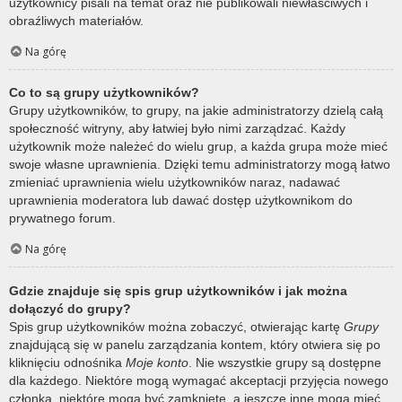
użytkownicy pisali na temat oraz nie publikowali niewłaściwych i
obraźliwych materiałów.
Na górę
Co to są grupy użytkowników?
Grupy użytkowników, to grupy, na jakie administratorzy dzielą całą
społeczność witryny, aby łatwiej było nimi zarządzać. Każdy
użytkownik może należeć do wielu grup, a każda grupa może mieć
swoje własne uprawnienia. Dzięki temu administratorzy mogą łatwo
zmieniać uprawnienia wielu użytkowników naraz, nadawać
uprawnienia moderatora lub dawać dostęp użytkownikom do
prywatnego forum.
Na górę
Gdzie znajduje się spis grup użytkowników i jak można
dołączyć do grupy?
Spis grup użytkowników można zobaczyć, otwierając kartę
Grupy
znajdującą się w panelu zarządzania kontem, który otwiera się po
kliknięciu odnośnika
Moje konto
. Nie wszystkie grupy są dostępne
dla każdego. Niektóre mogą wymagać akceptacji przyjęcia nowego
członka, niektóre mogą być zamknięte, a jeszcze inne mogą mieć