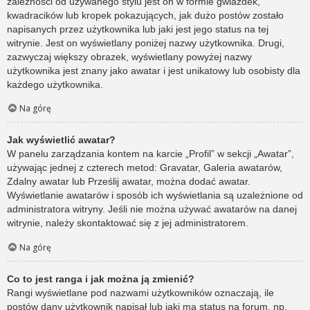
zależności od używanego stylu jest on w formie gwiazdek,
kwadracików lub kropek pokazujących, jak dużo postów zostało
napisanych przez użytkownika lub jaki jest jego status na tej
witrynie. Jest on wyświetlany poniżej nazwy użytkownika. Drugi,
zazwyczaj większy obrazek, wyświetlany powyżej nazwy
użytkownika jest znany jako awatar i jest unikatowy lub osobisty dla
każdego użytkownika.
Na górę
Jak wyświetlić awatar?
W panelu zarządzania kontem na karcie „Profil” w sekcji „Awatar”,
używając jednej z czterech metod: Gravatar, Galeria awatarów,
Zdalny awatar lub Prześlij awatar, można dodać awatar.
Wyświetlanie awatarów i sposób ich wyświetlania są uzależnione od
administratora witryny. Jeśli nie można używać awatarów na danej
witrynie, należy skontaktować się z jej administratorem.
Na górę
Co to jest ranga i jak można ją zmienić?
Rangi wyświetlane pod nazwami użytkowników oznaczają, ile
postów dany użytkownik napisał lub jaki ma status na forum, np.