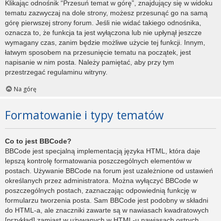
Klikając odnośnik “Przesuń temat w górę”, znajdujący się w widoku
tematu zazwyczaj na dole strony, możesz przesunąć go na samą
górę pierwszej strony forum. Jeśli nie widać takiego odnośnika,
oznacza to, że funkcja ta jest wyłączona lub nie upłynął jeszcze
wymagany czas, zanim będzie możliwe użycie tej funkcji. Innym,
łatwym sposobem na przesunięcie tematu na początek, jest
napisanie w nim posta. Należy pamiętać, aby przy tym
przestrzegać regulaminu witryny.
Na górę
Formatowanie i typy tematów
Co to jest BBCode?
BBCode jest specjalną implementacją języka HTML, która daje
lepszą kontrolę formatowania poszczególnych elementów w
postach. Używanie BBCode na forum jest uzależnione od ustawień
określanych przez administratora. Można wyłączyć BBCode w
poszczególnych postach, zaznaczając odpowiednią funkcję w
formularzu tworzenia posta. Sam BBCode jest podobny w składni
do HTML-a, ale znaczniki zawarte są w nawiasach kwadratowych
[przykład] zamiast w używanych w HTML-u nawiasach ostrych