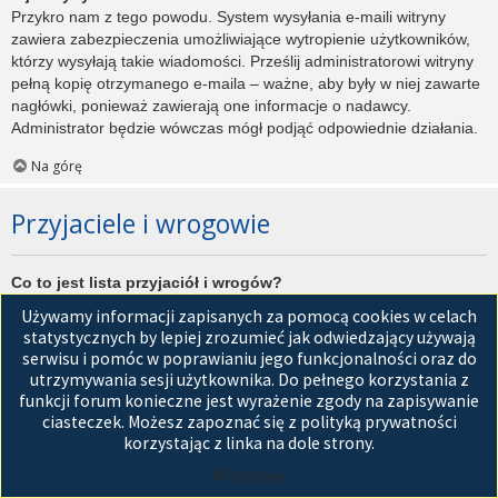
Przykro nam z tego powodu. System wysyłania e-maili witryny
zawiera zabezpieczenia umożliwiające wytropienie użytkowników,
którzy wysyłają takie wiadomości. Prześlij administratorowi witryny
pełną kopię otrzymanego e-maila – ważne, aby były w niej zawarte
nagłówki, ponieważ zawierają one informacje o nadawcy.
Administrator będzie wówczas mógł podjąć odpowiednie działania.
Na górę
Przyjaciele i wrogowie
Co to jest lista przyjaciół i wrogów?
Jest to lista, którą można użyć do organizowania różnych
Używamy informacji zapisanych za pomocą cookies w celach
użytkowników witryny. Użytkownicy dodani do listy przyjaciół będą
statystycznych by lepiej zrozumieć jak odwiedzający używają
wyświetleni na karcie
Przyjaciele
znajdującej się w panelu
serwisu i pomóc w poprawianiu jego funkcjonalności oraz do
zarządzania kontem. Z tego poziomu można szybko sprawdzić ich
utrzymywania sesji użytkownika. Do pełnego korzystania z
status, a także wysłać prywatną wiadomość. Zależnie od
funkcji forum konieczne jest wyrażenie zgody na zapisywanie
używanego stylu witryny, posty tych użytkowników mogą być
ciasteczek. Możesz zapoznać się z polityką prywatności
wyróżniane. Jeśli użytkownik zostanie dodany do listy wrogów,
korzystając z linka na dole strony.
wszystkie posty przez niego napisane domyślnie nie będą
Akceptuję
wyświetlane.