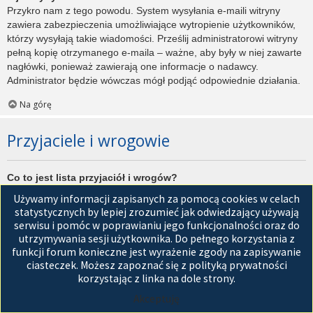
Przykro nam z tego powodu. System wysyłania e-maili witryny
zawiera zabezpieczenia umożliwiające wytropienie użytkowników,
którzy wysyłają takie wiadomości. Prześlij administratorowi witryny
pełną kopię otrzymanego e-maila – ważne, aby były w niej zawarte
nagłówki, ponieważ zawierają one informacje o nadawcy.
Administrator będzie wówczas mógł podjąć odpowiednie działania.
Na górę
Przyjaciele i wrogowie
Co to jest lista przyjaciół i wrogów?
Jest to lista, którą można użyć do organizowania różnych
Używamy informacji zapisanych za pomocą cookies w celach
użytkowników witryny. Użytkownicy dodani do listy przyjaciół będą
statystycznych by lepiej zrozumieć jak odwiedzający używają
wyświetleni na karcie
Przyjaciele
znajdującej się w panelu
serwisu i pomóc w poprawianiu jego funkcjonalności oraz do
zarządzania kontem. Z tego poziomu można szybko sprawdzić ich
utrzymywania sesji użytkownika. Do pełnego korzystania z
status, a także wysłać prywatną wiadomość. Zależnie od
funkcji forum konieczne jest wyrażenie zgody na zapisywanie
używanego stylu witryny, posty tych użytkowników mogą być
ciasteczek. Możesz zapoznać się z polityką prywatności
wyróżniane. Jeśli użytkownik zostanie dodany do listy wrogów,
korzystając z linka na dole strony.
wszystkie posty przez niego napisane domyślnie nie będą
Akceptuję
wyświetlane.