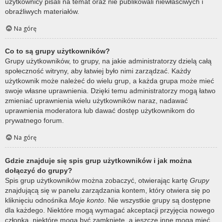
użytkownicy pisali na temat oraz nie publikowali niewłaściwych i
obraźliwych materiałów.
Na górę
Co to są grupy użytkowników?
Grupy użytkowników, to grupy, na jakie administratorzy dzielą całą
społeczność witryny, aby łatwiej było nimi zarządzać. Każdy
użytkownik może należeć do wielu grup, a każda grupa może mieć
swoje własne uprawnienia. Dzięki temu administratorzy mogą łatwo
zmieniać uprawnienia wielu użytkowników naraz, nadawać
uprawnienia moderatora lub dawać dostęp użytkownikom do
prywatnego forum.
Na górę
Gdzie znajduje się spis grup użytkowników i jak można
dołączyć do grupy?
Spis grup użytkowników można zobaczyć, otwierając kartę
Grupy
znajdującą się w panelu zarządzania kontem, który otwiera się po
kliknięciu odnośnika
Moje konto
. Nie wszystkie grupy są dostępne
dla każdego. Niektóre mogą wymagać akceptacji przyjęcia nowego
członka, niektóre mogą być zamknięte, a jeszcze inne mogą mieć