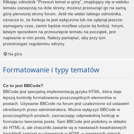
Klikając odnośnik “Przesuń temat w górę”, znajdujący się w widoku
tematu zazwyczaj na dole strony, możesz przesunąć go na samą
górę pierwszej strony forum. Jeśli nie widać takiego odnośnika,
oznacza to, że funkcja ta jest wyłączona lub nie upłynął jeszcze
wymagany czas, zanim będzie możliwe użycie tej funkcji. Innym,
łatwym sposobem na przesunięcie tematu na początek, jest
napisanie w nim posta. Należy pamiętać, aby przy tym
przestrzegać regulaminu witryny.
Na górę
Formatowanie i typy tematów
Co to jest BBCode?
BBCode jest specjalną implementacją języka HTML, która daje
lepszą kontrolę formatowania poszczególnych elementów w
postach. Używanie BBCode na forum jest uzależnione od ustawień
określanych przez administratora. Można wyłączyć BBCode w
poszczególnych postach, zaznaczając odpowiednią funkcję w
formularzu tworzenia posta. Sam BBCode jest podobny w składni
do HTML-a, ale znaczniki zawarte są w nawiasach kwadratowych
[przykład] zamiast w używanych w HTML-u nawiasach ostrych