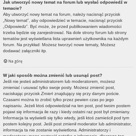
Jak utworzyć nowy temat na forum lub wysłać odpowiedź w
temacie?
Aby utworzyć nowy temat na forum, należy nacisnąć przycisk
„Nowy temat”, aby odpowiedzieć w temacie, nacisnąć przycisk
„Odpowiedz”. Być może, że przed publikowaniem wiadomości
trzeba będzie się zarejestrować. Na dole strony forum lub strony
tematów jest wyświetlana lista uprawnień użytkownika na każdym
forum. Na przykład: Możesz tworzyć nowe tematy, Możesz
dodawać załączniki itp.
Na górę
W jaki sposób można zmienić lub usunąć post?
Jeśli nie jesteś administratorem lub moderatorem, możesz
zmieniać i usuwać tylko swoje posty. Możesz zmienić post,
naciskając przycisk
Zmień
znajdujący się przy danym poście.
Czasami można to zrobić tylko przez pewien czas po jego
napisaniu. Jeżeli ktoś odpowiedział na ten post, pod twoim postem
pojawi się informacja ile razy i kiedy ostatni raz post był zmieniany.
Informacja ta wyświetli się tylko wtedy, jeśli ktoś zamieścił pod tym
postem kolejny post. Jeśli post zmienił moderator lub administrator,
informacja ta nie zostanie wyświetlona. Administratorzy i
moderatorzy mogą zostawić notatkę z informacją, dlaczego ten