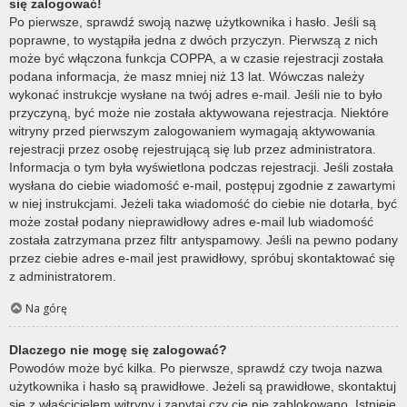
się zalogować!
Po pierwsze, sprawdź swoją nazwę użytkownika i hasło. Jeśli są
poprawne, to wystąpiła jedna z dwóch przyczyn. Pierwszą z nich
może być włączona funkcja COPPA, a w czasie rejestracji została
podana informacja, że masz mniej niż 13 lat. Wówczas należy
wykonać instrukcje wysłane na twój adres e-mail. Jeśli nie to było
przyczyną, być może nie została aktywowana rejestracja. Niektóre
witryny przed pierwszym zalogowaniem wymagają aktywowania
rejestracji przez osobę rejestrującą się lub przez administratora.
Informacja o tym była wyświetlona podczas rejestracji. Jeśli została
wysłana do ciebie wiadomość e-mail, postępuj zgodnie z zawartymi
w niej instrukcjami. Jeżeli taka wiadomość do ciebie nie dotarła, być
może został podany nieprawidłowy adres e-mail lub wiadomość
została zatrzymana przez filtr antyspamowy. Jeśli na pewno podany
przez ciebie adres e-mail jest prawidłowy, spróbuj skontaktować się
z administratorem.
Na górę
Dlaczego nie mogę się zalogować?
Powodów może być kilka. Po pierwsze, sprawdź czy twoja nazwa
użytkownika i hasło są prawidłowe. Jeżeli są prawidłowe, skontaktuj
się z właścicielem witryny i zapytaj czy cię nie zablokowano. Istnieje