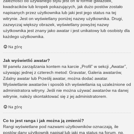
zależności od używanego stylu jest on w formie gwiazdek,
kwadracików lub kropek pokazujących, jak dużo postów zostało
napisanych przez użytkownika lub jaki jest jego status na tej
witrynie. Jest on wyświetlany poniżej nazwy użytkownika. Drugi,
zazwyczaj większy obrazek, wyświetlany powyżej nazwy
użytkownika jest znany jako awatar i jest unikatowy lub osobisty dla
każdego użytkownika.
Na górę
Jak wyświetlić awatar?
W panelu zarządzania kontem na karcie „Profil” w sekcji „Awatar”,
używając jednej z czterech metod: Gravatar, Galeria awatarów,
Zdalny awatar lub Prześlij awatar, można dodać awatar.
Wyświetlanie awatarów i sposób ich wyświetlania są uzależnione od
administratora witryny. Jeśli nie można używać awatarów na danej
witrynie, należy skontaktować się z jej administratorem.
Na górę
Co to jest ranga i jak można ją zmienić?
Rangi wyświetlane pod nazwami użytkowników oznaczają, ile
postów dany użytkownik napisał lub jaki ma status na forum, np.