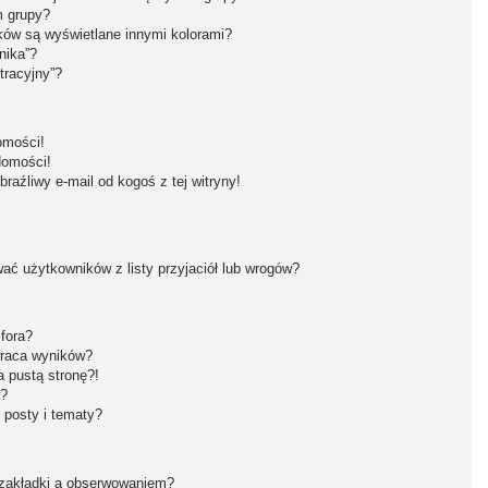
m grupy?
ków są wyświetlane innymi kolorami?
nika”?
tracyjny”?
omości!
domości!
aźliwy e-mail od kogoś z tej witryny!
ć użytkowników z listy przyjaciół lub wrogów?
fora?
wraca wyników?
 pustą stronę?!
w?
 posty i tematy?
 zakładki a obserwowaniem?