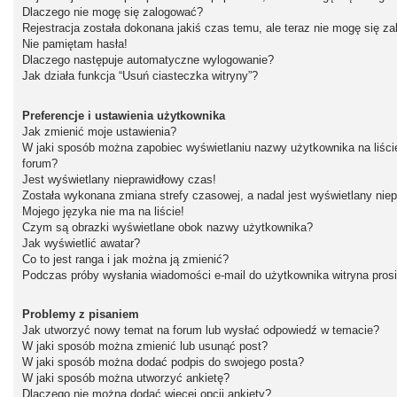
Dlaczego nie mogę się zalogować?
Rejestracja została dokonana jakiś czas temu, ale teraz nie mogę się z
Nie pamiętam hasła!
Dlaczego następuje automatyczne wylogowanie?
Jak działa funkcja “Usuń ciasteczka witryny”?
Preferencje i ustawienia użytkownika
Jak zmienić moje ustawienia?
W jaki sposób można zapobiec wyświetlaniu nazwy użytkownika na liśc
forum?
Jest wyświetlany nieprawidłowy czas!
Została wykonana zmiana strefy czasowej, a nadal jest wyświetlany nie
Mojego języka nie ma na liście!
Czym są obrazki wyświetlane obok nazwy użytkownika?
Jak wyświetlić awatar?
Co to jest ranga i jak można ją zmienić?
Podczas próby wysłania wiadomości e-mail do użytkownika witryna pros
Problemy z pisaniem
Jak utworzyć nowy temat na forum lub wysłać odpowiedź w temacie?
W jaki sposób można zmienić lub usunąć post?
W jaki sposób można dodać podpis do swojego posta?
W jaki sposób można utworzyć ankietę?
Dlaczego nie można dodać więcej opcji ankiety?