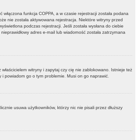
ć włączona funkcja COPPA, a w czasie rejestracji została podana
oże nie została aktywowana rejestracja. Niektóre witryny przed
świetlona podczas rejestracji. Jeśli została wysłana do ciebie
ny nieprawidłowy adres e-mail lub wiadomość została zatrzymana
łaścicielem witryny i zapytaj czy cię nie zablokowano. Istnieje też
ny i powiadom go o tym problemie. Musi on go naprawić.
icznie usuwa użytkowników, którzy nic nie pisali przez dłuższy