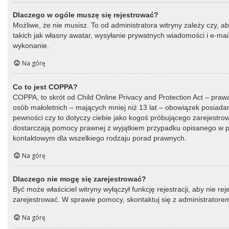
Dlaczego w ogóle muszę się rejestrować?
Możliwe, że nie musisz. To od administratora witryny zależy czy, a
takich jak własny awatar, wysyłanie prywatnych wiadomości i e-mail
wykonanie.
Na górę
Co to jest COPPA?
COPPA, to skrót od Child Online Privacy and Protection Act – praw
osób małoletnich – mających mniej niż 13 lat – obowiązek posiada
pewności czy to dotyczy ciebie jako kogoś próbującego zarejestrować
dostarczają pomocy prawnej z wyjątkiem przypadku opisanego w py
kontaktowym dla wszelkiego rodzaju porad prawnych.
Na górę
Dlaczego nie mogę się zarejestrować?
Być może właściciel witryny wyłączył funkcję rejestracji, aby nie r
zarejestrować. W sprawie pomocy, skontaktuj się z administratorem
Na górę