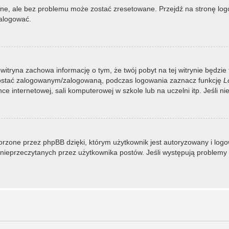
, ale bez problemu może zostać zresetowane. Przejdź na stronę logow
zalogować.
 witryna zachowa informację o tym, że twój pobyt na tej witrynie będzie
zostać zalogowanym/zalogowaną, podczas logowania zaznacz funkcję
L
 internetowej, sali komputerowej w szkole lub na uczelni itp. Jeśli nie w
rzone przez phpBB dzięki, którym użytkownik jest autoryzowany i logowa
 i nieprzeczytanych przez użytkownika postów. Jeśli występują proble