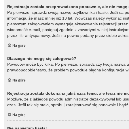
Rejestracja została przeprowadzona poprawnie, ale nie mogę 
Po pierwsze, sprawdź swoją nazwę użytkownika i hasło. Jeśli są p
informacja, że masz mniej niż 13 lat. Wówczas należy wykonać instr
pierwszym zalogowaniem wymagają aktywowania rejestracji przez oso
wiadomość e-mail, postępuj zgodnie z zawartymi w niej instrukcja
przez filtr antyspamowy. Jeśli na pewno podany przez ciebie adres 
Na górę
Dlaczego nie mogę się zalogować?
Powodów może być kilka. Po pierwsze, sprawdź czy twoja nazwa użytk
prawdopodobieństwo, że problem powoduje błędna konfiguracja witry
Na górę
Rejestracja została dokonana jakiś czas temu, ale teraz nie 
Możliwe, że z jakiegoś powodu administrator dezaktywował lub usun
czas. Jeśli tak się stało, spróbuj zarejestrować się ponownie i b
Na górę
Nie pamiętam hasła!