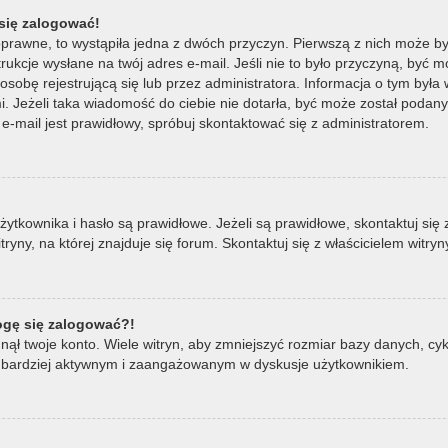
się zalogować!
oprawne, to wystąpiła jedna z dwóch przyczyn. Pierwszą z nich może by
ukcje wysłane na twój adres e-mail. Jeśli nie to było przyczyną, być m
bę rejestrującą się lub przez administratora. Informacja o tym była wy
mi. Jeżeli taka wiadomość do ciebie nie dotarła, być może został poda
e-mail jest prawidłowy, spróbuj skontaktować się z administratorem.
ownika i hasło są prawidłowe. Jeżeli są prawidłowe, skontaktuj się z w
ny, na której znajduje się forum. Skontaktuj się z właścicielem witry
mogę się zalogować?!
ął twoje konto. Wiele witryn, aby zmniejszyć rozmiar bazy danych, cykl
ądź bardziej aktywnym i zaangażowanym w dyskusje użytkownikiem.