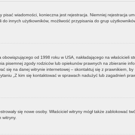
by pisać wiadomości, konieczna jest rejestracja. Niemniej rejestracja u
i do innych użytkowników, możliwość przypisania do grup użytkowników it
a obowiązującego od 1998 roku w USA, nakładającego na właścicieli st
nia pisemnej zgody rodziców lub opiekunów prawnych na zbieranie infor
 się na danej witrynie internetowej – skontaktuj się z prawnikiem, by u
taniu „Z kim się kontaktować w sprawach nadużyć lub zagadnień prawn
ejestrowały się nowe osoby. Właściciel witryny mógł także zablokować tw
 witryny.