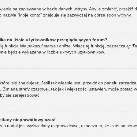
awienia są zapisywane w bazie danych witryny. Aby je zmienić, przej
 nazwie “Moje konto” znajduje się zazwyczaj na górze stron witryny.
ka na liście użytkowników przeglądających forum?
ię funkcja
Nie pokazuj statusu online
. Włącz tę funkcję, zaznaczając
Ta
ynie będzie wykazana w liczbie ukrytych użytkowników.
w której się znajdujesz. Jeśli tak właśnie jest, przejdź do panelu zarzą
 Zmiana strefy czasowej, tak jak i większości ustawień, może zostać 
by się zarejestrować.
etlany nieprawidłowy czas!
as nadal jest wyświetlany nieprawidłowo, oznacza to, że czas na serw