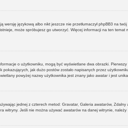
ją wersję językową albo nikt jeszcze nie przetłumaczył phpBB3 na twój 
e istnieje, może spróbujesz go utworzyć. Więcej informacji na ten tema
informacje o użytkowniku, mogą być wyświetlane dwa obrazki. Pierwszy
pokazujących, jak dużo postów zostało napisanych przez użytkownika lub
ietlany powyżej nazwy użytkownika jest znany jako awatar i jest unik
 używając jednej z czterech metod: Gravatar, Galeria awatarów, Zdalny
ra witryny. Jeśli nie można używać awatarów na danej witrynie, należy 