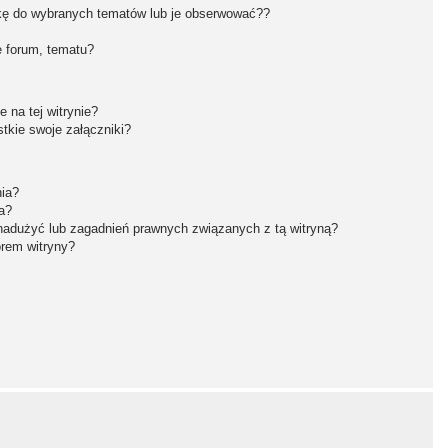
kę do wybranych tematów lub je obserwować??
 forum, tematu?
 na tej witrynie?
tkie swoje załączniki?
nia?
a?
nadużyć lub zagadnień prawnych związanych z tą witryną?
orem witryny?