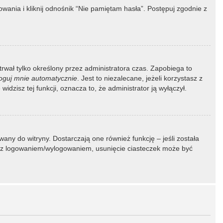
ania i kliknij odnośnik “Nie pamiętam hasła”. Postępuj zgodnie z
 trwał tylko określony przez administratora czas. Zapobiega to
oguj mnie automatycznie
. Jest to niezalecane, jeżeli korzystasz z
idzisz tej funkcji, oznacza to, że administrator ją wyłączył.
ny do witryny. Dostarczają one również funkcję – jeśli została
my z logowaniem/wylogowaniem, usunięcie ciasteczek może być