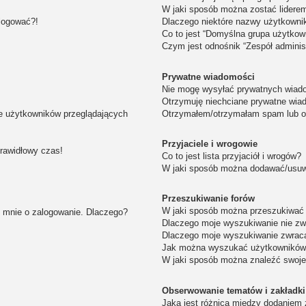
W jaki sposób można zostać lidere
alogować?!
Dlaczego niektóre nazwy użytkowni
Co to jest “Domyślna grupa użytkow
Czym jest odnośnik “Zespół adminis
Prywatne wiadomości
Nie mogę wysyłać prywatnych wiad
Otrzymuję niechciane prywatne wia
ie użytkowników przeglądających
Otrzymałem/otrzymałam spam lub obr
Przyjaciele i wrogowie
prawidłowy czas!
Co to jest lista przyjaciół i wrogów?
W jaki sposób można dodawać/usuwa
Przeszukiwanie forów
W jaki sposób można przeszukiwać 
i mnie o zalogowanie. Dlaczego?
Dlaczego moje wyszukiwanie nie z
Dlaczego moje wyszukiwanie zwraca
Jak można wyszukać użytkownikó
W jaki sposób można znaleźć swoje
Obserwowanie tematów i zakładki
Jaka jest różnica między dodaniem