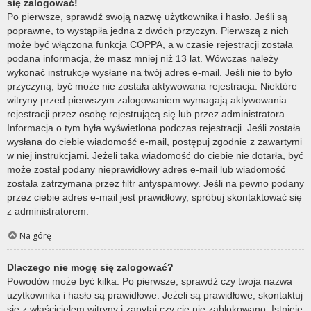
się zalogować!
Po pierwsze, sprawdź swoją nazwę użytkownika i hasło. Jeśli są
poprawne, to wystąpiła jedna z dwóch przyczyn. Pierwszą z nich
może być włączona funkcja COPPA, a w czasie rejestracji została
podana informacja, że masz mniej niż 13 lat. Wówczas należy
wykonać instrukcje wysłane na twój adres e-mail. Jeśli nie to było
przyczyną, być może nie została aktywowana rejestracja. Niektóre
witryny przed pierwszym zalogowaniem wymagają aktywowania
rejestracji przez osobę rejestrującą się lub przez administratora.
Informacja o tym była wyświetlona podczas rejestracji. Jeśli została
wysłana do ciebie wiadomość e-mail, postępuj zgodnie z zawartymi
w niej instrukcjami. Jeżeli taka wiadomość do ciebie nie dotarła, być
może został podany nieprawidłowy adres e-mail lub wiadomość
została zatrzymana przez filtr antyspamowy. Jeśli na pewno podany
przez ciebie adres e-mail jest prawidłowy, spróbuj skontaktować się
z administratorem.
Na górę
Dlaczego nie mogę się zalogować?
Powodów może być kilka. Po pierwsze, sprawdź czy twoja nazwa
użytkownika i hasło są prawidłowe. Jeżeli są prawidłowe, skontaktuj
się z właścicielem witryny i zapytaj czy cię nie zablokowano. Istnieje