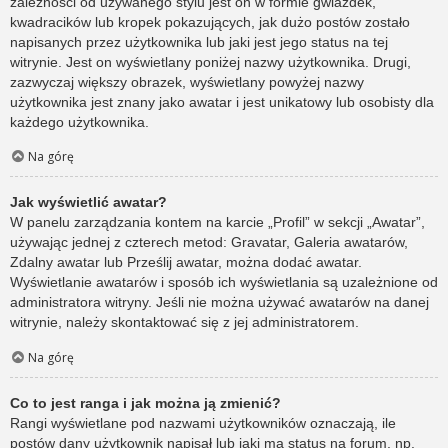
zależności od używanego stylu jest on w formie gwiazdek,
kwadracików lub kropek pokazujących, jak dużo postów zostało
napisanych przez użytkownika lub jaki jest jego status na tej
witrynie. Jest on wyświetlany poniżej nazwy użytkownika. Drugi,
zazwyczaj większy obrazek, wyświetlany powyżej nazwy
użytkownika jest znany jako awatar i jest unikatowy lub osobisty dla
każdego użytkownika.
Na górę
Jak wyświetlić awatar?
W panelu zarządzania kontem na karcie „Profil” w sekcji „Awatar”,
używając jednej z czterech metod: Gravatar, Galeria awatarów,
Zdalny awatar lub Prześlij awatar, można dodać awatar.
Wyświetlanie awatarów i sposób ich wyświetlania są uzależnione od
administratora witryny. Jeśli nie można używać awatarów na danej
witrynie, należy skontaktować się z jej administratorem.
Na górę
Co to jest ranga i jak można ją zmienić?
Rangi wyświetlane pod nazwami użytkowników oznaczają, ile
postów dany użytkownik napisał lub jaki ma status na forum, np.