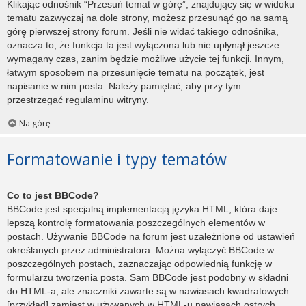
Klikając odnośnik “Przesuń temat w górę”, znajdujący się w widoku
tematu zazwyczaj na dole strony, możesz przesunąć go na samą
górę pierwszej strony forum. Jeśli nie widać takiego odnośnika,
oznacza to, że funkcja ta jest wyłączona lub nie upłynął jeszcze
wymagany czas, zanim będzie możliwe użycie tej funkcji. Innym,
łatwym sposobem na przesunięcie tematu na początek, jest
napisanie w nim posta. Należy pamiętać, aby przy tym
przestrzegać regulaminu witryny.
Na górę
Formatowanie i typy tematów
Co to jest BBCode?
BBCode jest specjalną implementacją języka HTML, która daje
lepszą kontrolę formatowania poszczególnych elementów w
postach. Używanie BBCode na forum jest uzależnione od ustawień
określanych przez administratora. Można wyłączyć BBCode w
poszczególnych postach, zaznaczając odpowiednią funkcję w
formularzu tworzenia posta. Sam BBCode jest podobny w składni
do HTML-a, ale znaczniki zawarte są w nawiasach kwadratowych
[przykład] zamiast w używanych w HTML-u nawiasach ostrych