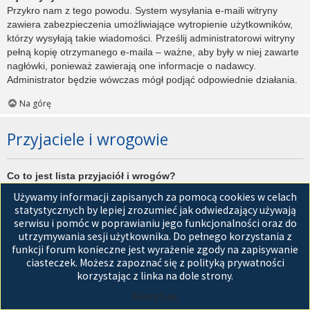
Przykro nam z tego powodu. System wysyłania e-maili witryny
zawiera zabezpieczenia umożliwiające wytropienie użytkowników,
którzy wysyłają takie wiadomości. Prześlij administratorowi witryny
pełną kopię otrzymanego e-maila – ważne, aby były w niej zawarte
nagłówki, ponieważ zawierają one informacje o nadawcy.
Administrator będzie wówczas mógł podjąć odpowiednie działania.
Na górę
Przyjaciele i wrogowie
Co to jest lista przyjaciół i wrogów?
Jest to lista, którą można użyć do organizowania różnych
Używamy informacji zapisanych za pomocą cookies w celach
użytkowników witryny. Użytkownicy dodani do listy przyjaciół będą
statystycznych by lepiej zrozumieć jak odwiedzający używają
wyświetleni na karcie
Przyjaciele
znajdującej się w panelu
serwisu i pomóc w poprawianiu jego funkcjonalności oraz do
zarządzania kontem. Z tego poziomu można szybko sprawdzić ich
utrzymywania sesji użytkownika. Do pełnego korzystania z
status, a także wysłać prywatną wiadomość. Zależnie od
funkcji forum konieczne jest wyrażenie zgody na zapisywanie
używanego stylu witryny, posty tych użytkowników mogą być
ciasteczek. Możesz zapoznać się z polityką prywatności
wyróżniane. Jeśli użytkownik zostanie dodany do listy wrogów,
korzystając z linka na dole strony.
wszystkie posty przez niego napisane domyślnie nie będą
Akceptuję
wyświetlane.