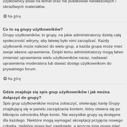
użytkownicy pisali na temat oraz nie publikowali niewłaściwych i
obraźliwych materiałów.
Na górę
Co to są grupy użytkowników?
Grupy użytkowników, to grupy, na jakie administratorzy dzielą całą
społeczność witryny, aby łatwiej było nimi zarządzać. Każdy
użytkownik może należeć do wielu grup, a każda grupa może mieć
swoje własne uprawnienia. Dzięki temu administratorzy mogą łatwo
zmieniać uprawnienia wielu użytkowników naraz, nadawać
uprawnienia moderatora lub dawać dostęp użytkownikom do
prywatnego forum.
Na górę
Gdzie znajduje się spis grup użytkowników i jak można
dołączyć do grupy?
Spis grup użytkowników można zobaczyć, otwierając kartę
Grupy
znajdującą się w panelu zarządzania kontem, który otwiera się po
kliknięciu odnośnika
Moje konto
. Nie wszystkie grupy są dostępne
dla każdego. Niektóre mogą wymagać akceptacji przyjęcia nowego
członka, niektóre mogą być zamknięte, a jeszcze inne mogą mieć