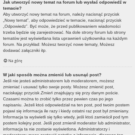
Jak utworzyć nowy temat na forum lub wysłać odpowiedź w
temacie?
Aby utworzyć nowy temat na forum, należy nacisnąć przycisk
„Nowy temat”, aby odpowiedzieć w temacie, nacisnąć przycisk
„Odpowiedz”. Być może, że przed publikowaniem wiadomości
trzeba będzie się zarejestrować. Na dole strony forum lub strony
tematów jest wyświetlana lista uprawnień użytkownika na każdym
forum. Na przykład: Możesz tworzyć nowe tematy, Możesz
dodawać załączniki itp.
Na górę
W jaki sposób można zmienić lub usunąć post?
Jeśli nie jesteś administratorem lub moderatorem, możesz
zmieniać i usuwać tylko swoje posty. Możesz zmienić post,
naciskając przycisk
Zmień
znajdujący się przy danym poście.
Czasami można to zrobić tylko przez pewien czas po jego
napisaniu. Jeżeli ktoś odpowiedział na ten post, pod twoim postem
pojawi się informacja ile razy i kiedy ostatni raz post był zmieniany.
Informacja ta wyświetli się tylko wtedy, jeśli ktoś zamieścił pod tym
postem kolejny post. Jeśli post zmienił moderator lub administrator,
informacja ta nie zostanie wyświetlona. Administratorzy i
moderatorzy mogą zostawić notatkę z informacją, dlaczego ten