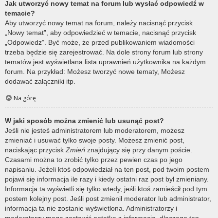
Jak utworzyć nowy temat na forum lub wysłać odpowiedź w
temacie?
Aby utworzyć nowy temat na forum, należy nacisnąć przycisk
„Nowy temat”, aby odpowiedzieć w temacie, nacisnąć przycisk
„Odpowiedz”. Być może, że przed publikowaniem wiadomości
trzeba będzie się zarejestrować. Na dole strony forum lub strony
tematów jest wyświetlana lista uprawnień użytkownika na każdym
forum. Na przykład: Możesz tworzyć nowe tematy, Możesz
dodawać załączniki itp.
Na górę
W jaki sposób można zmienić lub usunąć post?
Jeśli nie jesteś administratorem lub moderatorem, możesz
zmieniać i usuwać tylko swoje posty. Możesz zmienić post,
naciskając przycisk
Zmień
znajdujący się przy danym poście.
Czasami można to zrobić tylko przez pewien czas po jego
napisaniu. Jeżeli ktoś odpowiedział na ten post, pod twoim postem
pojawi się informacja ile razy i kiedy ostatni raz post był zmieniany.
Informacja ta wyświetli się tylko wtedy, jeśli ktoś zamieścił pod tym
postem kolejny post. Jeśli post zmienił moderator lub administrator,
informacja ta nie zostanie wyświetlona. Administratorzy i
moderatorzy mogą zostawić notatkę z informacją, dlaczego ten