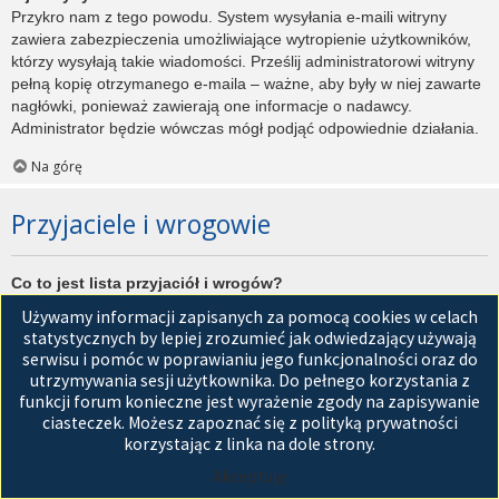
Przykro nam z tego powodu. System wysyłania e-maili witryny
zawiera zabezpieczenia umożliwiające wytropienie użytkowników,
którzy wysyłają takie wiadomości. Prześlij administratorowi witryny
pełną kopię otrzymanego e-maila – ważne, aby były w niej zawarte
nagłówki, ponieważ zawierają one informacje o nadawcy.
Administrator będzie wówczas mógł podjąć odpowiednie działania.
Na górę
Przyjaciele i wrogowie
Co to jest lista przyjaciół i wrogów?
Jest to lista, którą można użyć do organizowania różnych
Używamy informacji zapisanych za pomocą cookies w celach
użytkowników witryny. Użytkownicy dodani do listy przyjaciół będą
statystycznych by lepiej zrozumieć jak odwiedzający używają
wyświetleni na karcie
Przyjaciele
znajdującej się w panelu
serwisu i pomóc w poprawianiu jego funkcjonalności oraz do
zarządzania kontem. Z tego poziomu można szybko sprawdzić ich
utrzymywania sesji użytkownika. Do pełnego korzystania z
status, a także wysłać prywatną wiadomość. Zależnie od
funkcji forum konieczne jest wyrażenie zgody na zapisywanie
używanego stylu witryny, posty tych użytkowników mogą być
ciasteczek. Możesz zapoznać się z polityką prywatności
wyróżniane. Jeśli użytkownik zostanie dodany do listy wrogów,
korzystając z linka na dole strony.
wszystkie posty przez niego napisane domyślnie nie będą
Akceptuję
wyświetlane.