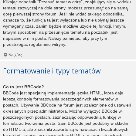
Klikając odnośnik “Przesuń temat w górę”, znajdujący się w widoku
tematu zazwyczaj na dole strony, możesz przesunąć go na samą
górę pierwszej strony forum. Jeśli nie widać takiego odnośnika,
oznacza to, że funkcja ta jest wyłączona lub nie upłynął jeszcze
wymagany czas, zanim będzie możliwe użycie tej funkcji. Innym,
łatwym sposobem na przesunięcie tematu na początek, jest
napisanie w nim posta. Należy pamiętać, aby przy tym
przestrzegać regulaminu witryny.
Na górę
Formatowanie i typy tematów
Co to jest BBCode?
BBCode jest specjalną implementacją języka HTML, która daje
lepszą kontrolę formatowania poszczególnych elementów w
postach. Używanie BBCode na forum jest uzależnione od ustawień
określanych przez administratora. Można wyłączyć BBCode w
poszczególnych postach, zaznaczając odpowiednią funkcję w
formularzu tworzenia posta. Sam BBCode jest podobny w składni
do HTML-a, ale znaczniki zawarte są w nawiasach kwadratowych
[przykład] zamiast w używanych w HTML-u nawiasach ostrych