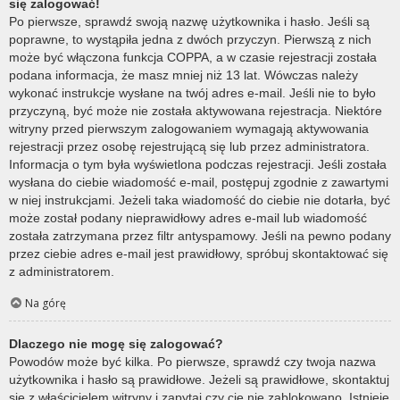
się zalogować!
Po pierwsze, sprawdź swoją nazwę użytkownika i hasło. Jeśli są
poprawne, to wystąpiła jedna z dwóch przyczyn. Pierwszą z nich
może być włączona funkcja COPPA, a w czasie rejestracji została
podana informacja, że masz mniej niż 13 lat. Wówczas należy
wykonać instrukcje wysłane na twój adres e-mail. Jeśli nie to było
przyczyną, być może nie została aktywowana rejestracja. Niektóre
witryny przed pierwszym zalogowaniem wymagają aktywowania
rejestracji przez osobę rejestrującą się lub przez administratora.
Informacja o tym była wyświetlona podczas rejestracji. Jeśli została
wysłana do ciebie wiadomość e-mail, postępuj zgodnie z zawartymi
w niej instrukcjami. Jeżeli taka wiadomość do ciebie nie dotarła, być
może został podany nieprawidłowy adres e-mail lub wiadomość
została zatrzymana przez filtr antyspamowy. Jeśli na pewno podany
przez ciebie adres e-mail jest prawidłowy, spróbuj skontaktować się
z administratorem.
Na górę
Dlaczego nie mogę się zalogować?
Powodów może być kilka. Po pierwsze, sprawdź czy twoja nazwa
użytkownika i hasło są prawidłowe. Jeżeli są prawidłowe, skontaktuj
się z właścicielem witryny i zapytaj czy cię nie zablokowano. Istnieje