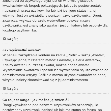
zależności od używanego stylu jest on w formie gwiazdek,
kwadracików lub kropek pokazujących, jak dużo postów zostało
napisanych przez użytkownika lub jaki jest jego status na tej
witrynie. Jest on wyświetlany poniżej nazwy użytkownika. Drugi,
zazwyczaj większy obrazek, wyświetlany powyżej nazwy
użytkownika jest znany jako awatar i jest unikatowy lub osobisty dla
każdego użytkownika.
Na górę
Jak wyświetlić awatar?
W panelu zarządzania kontem na karcie „Profil” w sekcji „Awatar”,
używając jednej z czterech metod: Gravatar, Galeria awatarów,
Zdalny awatar lub Prześlij awatar, można dodać awatar.
Wyświetlanie awatarów i sposób ich wyświetlania są uzależnione od
administratora witryny. Jeśli nie można używać awatarów na danej
witrynie, należy skontaktować się z jej administratorem.
Na górę
Co to jest ranga i jak można ją zmienić?
Rangi wyświetlane pod nazwami użytkowników oznaczają, ile
postów dany użytkownik napisał lub jaki ma status na forum, np.