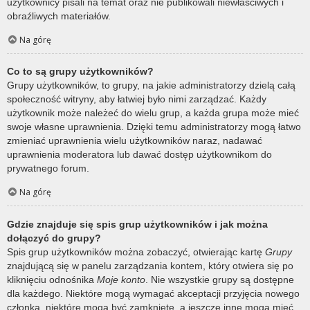
użytkownicy pisali na temat oraz nie publikowali niewłaściwych i
obraźliwych materiałów.
Na górę
Co to są grupy użytkowników?
Grupy użytkowników, to grupy, na jakie administratorzy dzielą całą
społeczność witryny, aby łatwiej było nimi zarządzać. Każdy
użytkownik może należeć do wielu grup, a każda grupa może mieć
swoje własne uprawnienia. Dzięki temu administratorzy mogą łatwo
zmieniać uprawnienia wielu użytkowników naraz, nadawać
uprawnienia moderatora lub dawać dostęp użytkownikom do
prywatnego forum.
Na górę
Gdzie znajduje się spis grup użytkowników i jak można
dołączyć do grupy?
Spis grup użytkowników można zobaczyć, otwierając kartę
Grupy
znajdującą się w panelu zarządzania kontem, który otwiera się po
kliknięciu odnośnika
Moje konto
. Nie wszystkie grupy są dostępne
dla każdego. Niektóre mogą wymagać akceptacji przyjęcia nowego
członka, niektóre mogą być zamknięte, a jeszcze inne mogą mieć