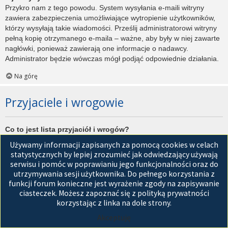
Przykro nam z tego powodu. System wysyłania e-maili witryny
zawiera zabezpieczenia umożliwiające wytropienie użytkowników,
którzy wysyłają takie wiadomości. Prześlij administratorowi witryny
pełną kopię otrzymanego e-maila – ważne, aby były w niej zawarte
nagłówki, ponieważ zawierają one informacje o nadawcy.
Administrator będzie wówczas mógł podjąć odpowiednie działania.
Na górę
Przyjaciele i wrogowie
Co to jest lista przyjaciół i wrogów?
Jest to lista, którą można użyć do organizowania różnych
Używamy informacji zapisanych za pomocą cookies w celach
użytkowników witryny. Użytkownicy dodani do listy przyjaciół będą
statystycznych by lepiej zrozumieć jak odwiedzający używają
wyświetleni na karcie
Przyjaciele
znajdującej się w panelu
serwisu i pomóc w poprawianiu jego funkcjonalności oraz do
zarządzania kontem. Z tego poziomu można szybko sprawdzić ich
utrzymywania sesji użytkownika. Do pełnego korzystania z
status, a także wysłać prywatną wiadomość. Zależnie od
funkcji forum konieczne jest wyrażenie zgody na zapisywanie
używanego stylu witryny, posty tych użytkowników mogą być
ciasteczek. Możesz zapoznać się z polityką prywatności
wyróżniane. Jeśli użytkownik zostanie dodany do listy wrogów,
korzystając z linka na dole strony.
wszystkie posty przez niego napisane domyślnie nie będą
Akceptuję
wyświetlane.