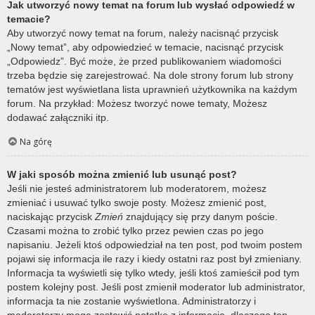
Jak utworzyć nowy temat na forum lub wysłać odpowiedź w
temacie?
Aby utworzyć nowy temat na forum, należy nacisnąć przycisk
„Nowy temat”, aby odpowiedzieć w temacie, nacisnąć przycisk
„Odpowiedz”. Być może, że przed publikowaniem wiadomości
trzeba będzie się zarejestrować. Na dole strony forum lub strony
tematów jest wyświetlana lista uprawnień użytkownika na każdym
forum. Na przykład: Możesz tworzyć nowe tematy, Możesz
dodawać załączniki itp.
Na górę
W jaki sposób można zmienić lub usunąć post?
Jeśli nie jesteś administratorem lub moderatorem, możesz
zmieniać i usuwać tylko swoje posty. Możesz zmienić post,
naciskając przycisk
Zmień
znajdujący się przy danym poście.
Czasami można to zrobić tylko przez pewien czas po jego
napisaniu. Jeżeli ktoś odpowiedział na ten post, pod twoim postem
pojawi się informacja ile razy i kiedy ostatni raz post był zmieniany.
Informacja ta wyświetli się tylko wtedy, jeśli ktoś zamieścił pod tym
postem kolejny post. Jeśli post zmienił moderator lub administrator,
informacja ta nie zostanie wyświetlona. Administratorzy i
moderatorzy mogą zostawić notatkę z informacją, dlaczego ten