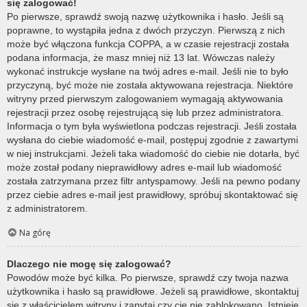
się zalogować!
Po pierwsze, sprawdź swoją nazwę użytkownika i hasło. Jeśli są
poprawne, to wystąpiła jedna z dwóch przyczyn. Pierwszą z nich
może być włączona funkcja COPPA, a w czasie rejestracji została
podana informacja, że masz mniej niż 13 lat. Wówczas należy
wykonać instrukcje wysłane na twój adres e-mail. Jeśli nie to było
przyczyną, być może nie została aktywowana rejestracja. Niektóre
witryny przed pierwszym zalogowaniem wymagają aktywowania
rejestracji przez osobę rejestrującą się lub przez administratora.
Informacja o tym była wyświetlona podczas rejestracji. Jeśli została
wysłana do ciebie wiadomość e-mail, postępuj zgodnie z zawartymi
w niej instrukcjami. Jeżeli taka wiadomość do ciebie nie dotarła, być
może został podany nieprawidłowy adres e-mail lub wiadomość
została zatrzymana przez filtr antyspamowy. Jeśli na pewno podany
przez ciebie adres e-mail jest prawidłowy, spróbuj skontaktować się
z administratorem.
Na górę
Dlaczego nie mogę się zalogować?
Powodów może być kilka. Po pierwsze, sprawdź czy twoja nazwa
użytkownika i hasło są prawidłowe. Jeżeli są prawidłowe, skontaktuj
się z właścicielem witryny i zapytaj czy cię nie zablokowano. Istnieje