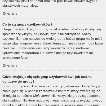
użytkownicy pisali na temat oraz nie publikowali niewłaściwych i
obraźliwych materiałów.
Na górę
Co to są grupy użytkowników?
Grupy użytkowników, to grupy, na jakie administratorzy dzielą całą
społeczność witryny, aby łatwiej było nimi zarządzać. Każdy
użytkownik może należeć do wielu grup, a każda grupa może mieć
swoje własne uprawnienia. Dzięki temu administratorzy mogą łatwo
zmieniać uprawnienia wielu użytkowników naraz, nadawać
uprawnienia moderatora lub dawać dostęp użytkownikom do
prywatnego forum.
Na górę
Gdzie znajduje się spis grup użytkowników i jak można
dołączyć do grupy?
Spis grup użytkowników można zobaczyć, otwierając kartę
Grupy
znajdującą się w panelu zarządzania kontem, który otwiera się po
kliknięciu odnośnika
Moje konto
. Nie wszystkie grupy są dostępne
dla każdego. Niektóre mogą wymagać akceptacji przyjęcia nowego
członka, niektóre mogą być zamknięte, a jeszcze inne mogą mieć