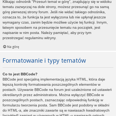
Klikając odnośnik “Przesuń temat w górę”, znajdujący się w widoku
tematu zazwyczaj na dole strony, możesz przesunąć go na samą
górę pierwszej strony forum. Jeśli nie widać takiego odnośnika,
oznacza to, że funkcja ta jest wyłączona lub nie upłynął jeszcze
wymagany czas, zanim będzie możliwe użycie tej funkcji. Innym,
łatwym sposobem na przesunięcie tematu na początek, jest
napisanie w nim posta. Należy pamiętać, aby przy tym
przestrzegać regulaminu witryny.
Na górę
Formatowanie i typy tematów
Co to jest BBCode?
BBCode jest specjalną implementacją języka HTML, która daje
lepszą kontrolę formatowania poszczególnych elementów w
postach. Używanie BBCode na forum jest uzależnione od ustawień
określanych przez administratora. Można wyłączyć BBCode w
poszczególnych postach, zaznaczając odpowiednią funkcję w
formularzu tworzenia posta. Sam BBCode jest podobny w składni
do HTML-a, ale znaczniki zawarte są w nawiasach kwadratowych
[przykład] zamiast w używanych w HTML-u nawiasach ostrych