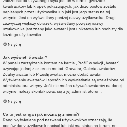
zależności od używanego stylu jest on w formie gwiazdek,
kwadracików lub kropek pokazujących, jak dużo postów zostało
napisanych przez użytkownika lub jaki jest jego status na tej
witrynie. Jest on wyświetlany poniżej nazwy użytkownika. Drugi,
zazwyczaj większy obrazek, wyświetlany powyżej nazwy
użytkownika jest znany jako awatar i jest unikatowy lub osobisty dla
każdego użytkownika.
Na górę
Jak wyświetlić awatar?
W panelu zarządzania kontem na karcie „Profil” w sekcji „Awatar”,
używając jednej z czterech metod: Gravatar, Galeria awatarów,
Zdalny awatar lub Prześlij awatar, można dodać awatar.
Wyświetlanie awatarów i sposób ich wyświetlania są uzależnione od
administratora witryny. Jeśli nie można używać awatarów na danej
witrynie, należy skontaktować się z jej administratorem.
Na górę
Co to jest ranga i jak można ją zmienić?
Rangi wyświetlane pod nazwami użytkowników oznaczają, ile
postów dany użytkownik napisał lub jaki ma status na forum, np.