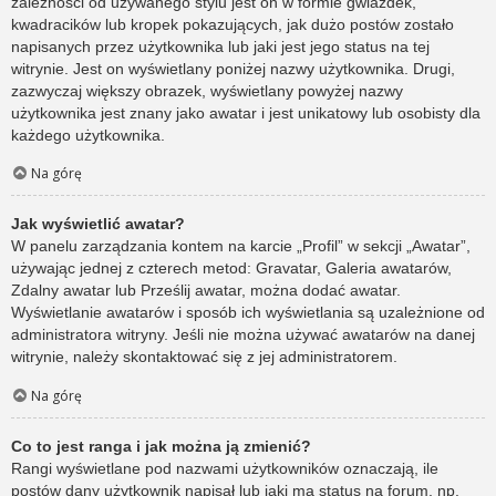
zależności od używanego stylu jest on w formie gwiazdek,
kwadracików lub kropek pokazujących, jak dużo postów zostało
napisanych przez użytkownika lub jaki jest jego status na tej
witrynie. Jest on wyświetlany poniżej nazwy użytkownika. Drugi,
zazwyczaj większy obrazek, wyświetlany powyżej nazwy
użytkownika jest znany jako awatar i jest unikatowy lub osobisty dla
każdego użytkownika.
Na górę
Jak wyświetlić awatar?
W panelu zarządzania kontem na karcie „Profil” w sekcji „Awatar”,
używając jednej z czterech metod: Gravatar, Galeria awatarów,
Zdalny awatar lub Prześlij awatar, można dodać awatar.
Wyświetlanie awatarów i sposób ich wyświetlania są uzależnione od
administratora witryny. Jeśli nie można używać awatarów na danej
witrynie, należy skontaktować się z jej administratorem.
Na górę
Co to jest ranga i jak można ją zmienić?
Rangi wyświetlane pod nazwami użytkowników oznaczają, ile
postów dany użytkownik napisał lub jaki ma status na forum, np.