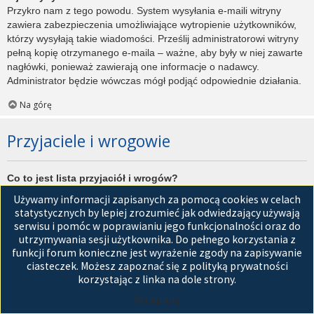
Przykro nam z tego powodu. System wysyłania e-maili witryny
zawiera zabezpieczenia umożliwiające wytropienie użytkowników,
którzy wysyłają takie wiadomości. Prześlij administratorowi witryny
pełną kopię otrzymanego e-maila – ważne, aby były w niej zawarte
nagłówki, ponieważ zawierają one informacje o nadawcy.
Administrator będzie wówczas mógł podjąć odpowiednie działania.
Na górę
Przyjaciele i wrogowie
Co to jest lista przyjaciół i wrogów?
Jest to lista, którą można użyć do organizowania różnych
Używamy informacji zapisanych za pomocą cookies w celach
użytkowników witryny. Użytkownicy dodani do listy przyjaciół będą
statystycznych by lepiej zrozumieć jak odwiedzający używają
wyświetleni na karcie
Przyjaciele
znajdującej się w panelu
serwisu i pomóc w poprawianiu jego funkcjonalności oraz do
zarządzania kontem. Z tego poziomu można szybko sprawdzić ich
utrzymywania sesji użytkownika. Do pełnego korzystania z
status, a także wysłać prywatną wiadomość. Zależnie od
funkcji forum konieczne jest wyrażenie zgody na zapisywanie
używanego stylu witryny, posty tych użytkowników mogą być
ciasteczek. Możesz zapoznać się z polityką prywatności
wyróżniane. Jeśli użytkownik zostanie dodany do listy wrogów,
korzystając z linka na dole strony.
wszystkie posty przez niego napisane domyślnie nie będą
Akceptuję
wyświetlane.