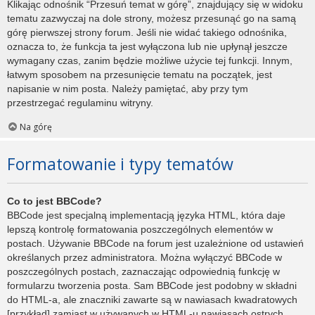
Klikając odnośnik “Przesuń temat w górę”, znajdujący się w widoku
tematu zazwyczaj na dole strony, możesz przesunąć go na samą
górę pierwszej strony forum. Jeśli nie widać takiego odnośnika,
oznacza to, że funkcja ta jest wyłączona lub nie upłynął jeszcze
wymagany czas, zanim będzie możliwe użycie tej funkcji. Innym,
łatwym sposobem na przesunięcie tematu na początek, jest
napisanie w nim posta. Należy pamiętać, aby przy tym
przestrzegać regulaminu witryny.
Na górę
Formatowanie i typy tematów
Co to jest BBCode?
BBCode jest specjalną implementacją języka HTML, która daje
lepszą kontrolę formatowania poszczególnych elementów w
postach. Używanie BBCode na forum jest uzależnione od ustawień
określanych przez administratora. Można wyłączyć BBCode w
poszczególnych postach, zaznaczając odpowiednią funkcję w
formularzu tworzenia posta. Sam BBCode jest podobny w składni
do HTML-a, ale znaczniki zawarte są w nawiasach kwadratowych
[przykład] zamiast w używanych w HTML-u nawiasach ostrych