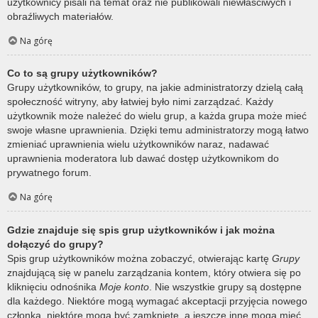
użytkownicy pisali na temat oraz nie publikowali niewłaściwych i
obraźliwych materiałów.
Na górę
Co to są grupy użytkowników?
Grupy użytkowników, to grupy, na jakie administratorzy dzielą całą
społeczność witryny, aby łatwiej było nimi zarządzać. Każdy
użytkownik może należeć do wielu grup, a każda grupa może mieć
swoje własne uprawnienia. Dzięki temu administratorzy mogą łatwo
zmieniać uprawnienia wielu użytkowników naraz, nadawać
uprawnienia moderatora lub dawać dostęp użytkownikom do
prywatnego forum.
Na górę
Gdzie znajduje się spis grup użytkowników i jak można
dołączyć do grupy?
Spis grup użytkowników można zobaczyć, otwierając kartę
Grupy
znajdującą się w panelu zarządzania kontem, który otwiera się po
kliknięciu odnośnika
Moje konto
. Nie wszystkie grupy są dostępne
dla każdego. Niektóre mogą wymagać akceptacji przyjęcia nowego
członka, niektóre mogą być zamknięte, a jeszcze inne mogą mieć