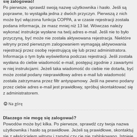
się zalogować!
Po pierwsze, sprawdź swoją nazwę użytkownika i hasło. Jeśli są
poprawne, to wystąpiła jedna z dwóch przyczyn. Pierwszą z nich
może być włączona funkcja COPPA, a w czasie rejestracji została
podana informacja, że masz mniej niż 13 lat. Wówczas należy
wykonać instrukcje wysłane na twój adres e-mail. Jeśli nie to było
przyczyną, być może nie została aktywowana rejestracja. Niektóre
witryny przed pierwszym zalogowaniem wymagają aktywowania
rejestracji przez osobę rejestrującą się lub przez administratora.
Informacja o tym była wyświetlona podczas rejestracji. Jeśli została
wysłana do ciebie wiadomość e-mail, postępuj zgodnie z zawartymi
w niej instrukcjami. Jeżeli taka wiadomość do ciebie nie dotarła, być
może został podany nieprawidłowy adres e-mail lub wiadomość
została zatrzymana przez filtr antyspamowy. Jeśli na pewno podany
przez ciebie adres e-mail jest prawidłowy, spróbuj skontaktować się
z administratorem.
Na górę
Dlaczego nie mogę się zalogować?
Powodów może być kilka. Po pierwsze, sprawdź czy twoja nazwa
użytkownika i hasło są prawidłowe. Jeżeli są prawidłowe, skontaktuj
się z właścicielem witryny i zapytaj czy cię nie zablokowano. Istnieje