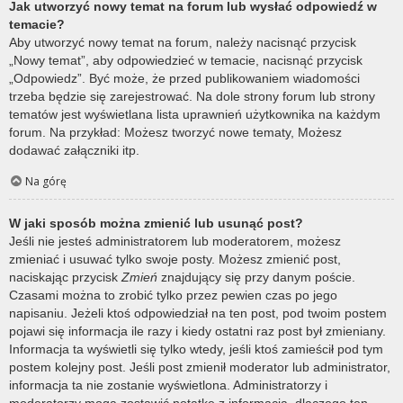
Jak utworzyć nowy temat na forum lub wysłać odpowiedź w
temacie?
Aby utworzyć nowy temat na forum, należy nacisnąć przycisk
„Nowy temat”, aby odpowiedzieć w temacie, nacisnąć przycisk
„Odpowiedz”. Być może, że przed publikowaniem wiadomości
trzeba będzie się zarejestrować. Na dole strony forum lub strony
tematów jest wyświetlana lista uprawnień użytkownika na każdym
forum. Na przykład: Możesz tworzyć nowe tematy, Możesz
dodawać załączniki itp.
Na górę
W jaki sposób można zmienić lub usunąć post?
Jeśli nie jesteś administratorem lub moderatorem, możesz
zmieniać i usuwać tylko swoje posty. Możesz zmienić post,
naciskając przycisk
Zmień
znajdujący się przy danym poście.
Czasami można to zrobić tylko przez pewien czas po jego
napisaniu. Jeżeli ktoś odpowiedział na ten post, pod twoim postem
pojawi się informacja ile razy i kiedy ostatni raz post był zmieniany.
Informacja ta wyświetli się tylko wtedy, jeśli ktoś zamieścił pod tym
postem kolejny post. Jeśli post zmienił moderator lub administrator,
informacja ta nie zostanie wyświetlona. Administratorzy i
moderatorzy mogą zostawić notatkę z informacją, dlaczego ten