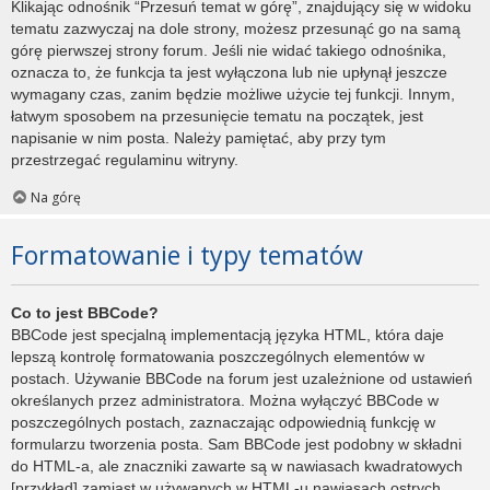
Klikając odnośnik “Przesuń temat w górę”, znajdujący się w widoku
tematu zazwyczaj na dole strony, możesz przesunąć go na samą
górę pierwszej strony forum. Jeśli nie widać takiego odnośnika,
oznacza to, że funkcja ta jest wyłączona lub nie upłynął jeszcze
wymagany czas, zanim będzie możliwe użycie tej funkcji. Innym,
łatwym sposobem na przesunięcie tematu na początek, jest
napisanie w nim posta. Należy pamiętać, aby przy tym
przestrzegać regulaminu witryny.
Na górę
Formatowanie i typy tematów
Co to jest BBCode?
BBCode jest specjalną implementacją języka HTML, która daje
lepszą kontrolę formatowania poszczególnych elementów w
postach. Używanie BBCode na forum jest uzależnione od ustawień
określanych przez administratora. Można wyłączyć BBCode w
poszczególnych postach, zaznaczając odpowiednią funkcję w
formularzu tworzenia posta. Sam BBCode jest podobny w składni
do HTML-a, ale znaczniki zawarte są w nawiasach kwadratowych
[przykład] zamiast w używanych w HTML-u nawiasach ostrych