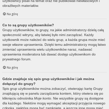
użytkownicy pisali na temat oraz nie publikowali niewłaściwych i
obraźliwych materiałów.
Na górę
Co to są grupy użytkowników?
Grupy użytkowników, to grupy, na jakie administratorzy dzielą całą
społeczność witryny, aby łatwiej było nimi zarządzać. Każdy
użytkownik może należeć do wielu grup, a każda grupa może mieć
swoje własne uprawnienia. Dzięki temu administratorzy mogą łatwo
zmieniać uprawnienia wielu użytkowników naraz, nadawać
uprawnienia moderatora lub dawać dostęp użytkownikom do
prywatnego forum.
Na górę
Gdzie znajduje się spis grup użytkowników i jak można
dołączyć do grupy?
Spis grup użytkowników można zobaczyć, otwierając kartę
Grupy
znajdującą się w panelu zarządzania kontem, który otwiera się po
kliknięciu odnośnika
Moje konto
. Nie wszystkie grupy są dostępne
dla każdego. Niektóre mogą wymagać akceptacji przyjęcia nowego
członka, niektóre mogą być zamknięte, a jeszcze inne mogą mieć