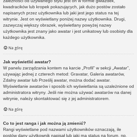
zależności od używanego stylu jest on w formie gwiazdek,
kwadracików lub kropek pokazujących, jak dużo postów zostało
napisanych przez użytkownika lub jaki jest jego status na tej
witrynie. Jest on wyświetlany poniżej nazwy użytkownika. Drugi,
zazwyczaj większy obrazek, wyświetlany powyżej nazwy
użytkownika jest znany jako awatar i jest unikatowy lub osobisty dla
każdego użytkownika.
Na górę
Jak wyświetlić awatar?
W panelu zarządzania kontem na karcie „Profil” w sekcji „Awatar”,
używając jednej z czterech metod: Gravatar, Galeria awatarów,
Zdalny awatar lub Prześlij awatar, można dodać awatar.
Wyświetlanie awatarów i sposób ich wyświetlania są uzależnione od
administratora witryny. Jeśli nie można używać awatarów na danej
witrynie, należy skontaktować się z jej administratorem.
Na górę
Co to jest ranga i jak można ją zmienić?
Rangi wyświetlane pod nazwami użytkowników oznaczają, ile
postów dany użytkownik napisał lub jaki ma status na forum, np.