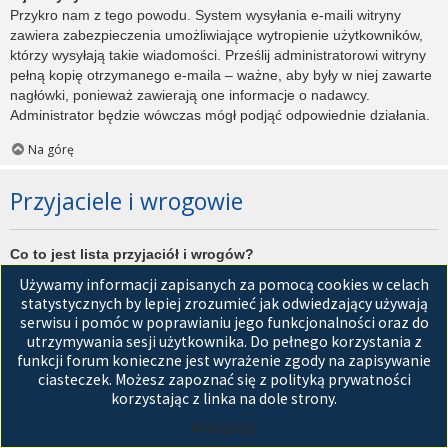
Przykro nam z tego powodu. System wysyłania e-maili witryny
zawiera zabezpieczenia umożliwiające wytropienie użytkowników,
którzy wysyłają takie wiadomości. Prześlij administratorowi witryny
pełną kopię otrzymanego e-maila – ważne, aby były w niej zawarte
nagłówki, ponieważ zawierają one informacje o nadawcy.
Administrator będzie wówczas mógł podjąć odpowiednie działania.
Na górę
Przyjaciele i wrogowie
Co to jest lista przyjaciół i wrogów?
Jest to lista, którą można użyć do organizowania różnych
Używamy informacji zapisanych za pomocą cookies w celach
użytkowników witryny. Użytkownicy dodani do listy przyjaciół będą
statystycznych by lepiej zrozumieć jak odwiedzający używają
wyświetleni na karcie
Przyjaciele
znajdującej się w panelu
serwisu i pomóc w poprawianiu jego funkcjonalności oraz do
zarządzania kontem. Z tego poziomu można szybko sprawdzić ich
utrzymywania sesji użytkownika. Do pełnego korzystania z
status, a także wysłać prywatną wiadomość. Zależnie od
funkcji forum konieczne jest wyrażenie zgody na zapisywanie
używanego stylu witryny, posty tych użytkowników mogą być
ciasteczek. Możesz zapoznać się z polityką prywatności
wyróżniane. Jeśli użytkownik zostanie dodany do listy wrogów,
korzystając z linka na dole strony.
wszystkie posty przez niego napisane domyślnie nie będą
Akceptuję
wyświetlane.