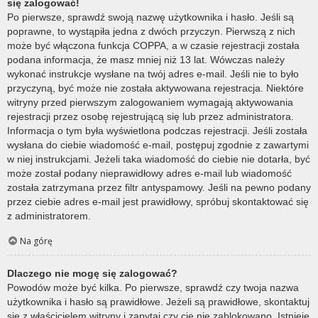
się zalogować!
Po pierwsze, sprawdź swoją nazwę użytkownika i hasło. Jeśli są
poprawne, to wystąpiła jedna z dwóch przyczyn. Pierwszą z nich
może być włączona funkcja COPPA, a w czasie rejestracji została
podana informacja, że masz mniej niż 13 lat. Wówczas należy
wykonać instrukcje wysłane na twój adres e-mail. Jeśli nie to było
przyczyną, być może nie została aktywowana rejestracja. Niektóre
witryny przed pierwszym zalogowaniem wymagają aktywowania
rejestracji przez osobę rejestrującą się lub przez administratora.
Informacja o tym była wyświetlona podczas rejestracji. Jeśli została
wysłana do ciebie wiadomość e-mail, postępuj zgodnie z zawartymi
w niej instrukcjami. Jeżeli taka wiadomość do ciebie nie dotarła, być
może został podany nieprawidłowy adres e-mail lub wiadomość
została zatrzymana przez filtr antyspamowy. Jeśli na pewno podany
przez ciebie adres e-mail jest prawidłowy, spróbuj skontaktować się
z administratorem.
Na górę
Dlaczego nie mogę się zalogować?
Powodów może być kilka. Po pierwsze, sprawdź czy twoja nazwa
użytkownika i hasło są prawidłowe. Jeżeli są prawidłowe, skontaktuj
się z właścicielem witryny i zapytaj czy cię nie zablokowano. Istnieje