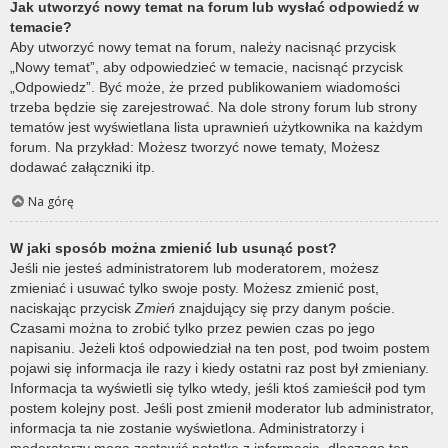
Jak utworzyć nowy temat na forum lub wysłać odpowiedź w
temacie?
Aby utworzyć nowy temat na forum, należy nacisnąć przycisk
„Nowy temat”, aby odpowiedzieć w temacie, nacisnąć przycisk
„Odpowiedz”. Być może, że przed publikowaniem wiadomości
trzeba będzie się zarejestrować. Na dole strony forum lub strony
tematów jest wyświetlana lista uprawnień użytkownika na każdym
forum. Na przykład: Możesz tworzyć nowe tematy, Możesz
dodawać załączniki itp.
Na górę
W jaki sposób można zmienić lub usunąć post?
Jeśli nie jesteś administratorem lub moderatorem, możesz
zmieniać i usuwać tylko swoje posty. Możesz zmienić post,
naciskając przycisk
Zmień
znajdujący się przy danym poście.
Czasami można to zrobić tylko przez pewien czas po jego
napisaniu. Jeżeli ktoś odpowiedział na ten post, pod twoim postem
pojawi się informacja ile razy i kiedy ostatni raz post był zmieniany.
Informacja ta wyświetli się tylko wtedy, jeśli ktoś zamieścił pod tym
postem kolejny post. Jeśli post zmienił moderator lub administrator,
informacja ta nie zostanie wyświetlona. Administratorzy i
moderatorzy mogą zostawić notatkę z informacją, dlaczego ten