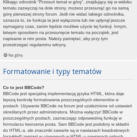
Klikając odnośnik “Przesuń temat w górę”, znajdujący się w widoku
tematu zazwyczaj na dole strony, możesz przesunąć go na samą
górę pierwszej strony forum. Jeśli nie widać takiego odnośnika,
oznacza to, że funkcja ta jest wyłączona lub nie upłynął jeszcze
wymagany czas, zanim będzie możliwe użycie tej funkcji. Innym,
łatwym sposobem na przesunięcie tematu na początek, jest
napisanie w nim posta. Należy pamiętać, aby przy tym
przestrzegać regulaminu witryny.
Na górę
Formatowanie i typy tematów
Co to jest BBCode?
BBCode jest specjalną implementacją języka HTML, która daje
lepszą kontrolę formatowania poszczególnych elementów w
postach. Używanie BBCode na forum jest uzależnione od ustawień
określanych przez administratora. Można wyłączyć BBCode w
poszczególnych postach, zaznaczając odpowiednią funkcję w
formularzu tworzenia posta. Sam BBCode jest podobny w składni
do HTML-a, ale znaczniki zawarte są w nawiasach kwadratowych
[przykład] zamiast w używanych w HTML-u nawiasach ostrych