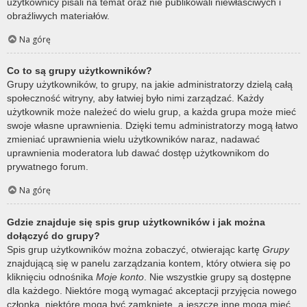
użytkownicy pisali na temat oraz nie publikowali niewłaściwych i
obraźliwych materiałów.
Na górę
Co to są grupy użytkowników?
Grupy użytkowników, to grupy, na jakie administratorzy dzielą całą
społeczność witryny, aby łatwiej było nimi zarządzać. Każdy
użytkownik może należeć do wielu grup, a każda grupa może mieć
swoje własne uprawnienia. Dzięki temu administratorzy mogą łatwo
zmieniać uprawnienia wielu użytkowników naraz, nadawać
uprawnienia moderatora lub dawać dostęp użytkownikom do
prywatnego forum.
Na górę
Gdzie znajduje się spis grup użytkowników i jak można
dołączyć do grupy?
Spis grup użytkowników można zobaczyć, otwierając kartę
Grupy
znajdującą się w panelu zarządzania kontem, który otwiera się po
kliknięciu odnośnika
Moje konto
. Nie wszystkie grupy są dostępne
dla każdego. Niektóre mogą wymagać akceptacji przyjęcia nowego
członka, niektóre mogą być zamknięte, a jeszcze inne mogą mieć