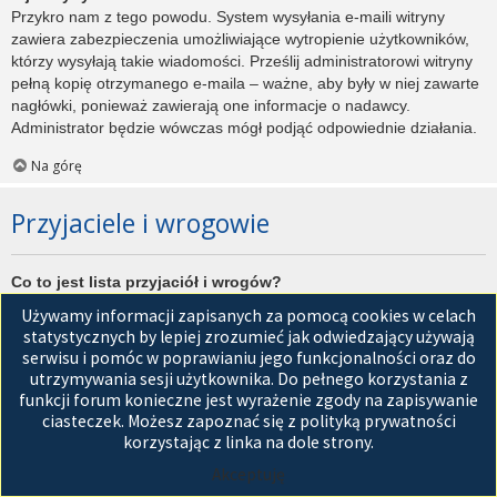
Przykro nam z tego powodu. System wysyłania e-maili witryny
zawiera zabezpieczenia umożliwiające wytropienie użytkowników,
którzy wysyłają takie wiadomości. Prześlij administratorowi witryny
pełną kopię otrzymanego e-maila – ważne, aby były w niej zawarte
nagłówki, ponieważ zawierają one informacje o nadawcy.
Administrator będzie wówczas mógł podjąć odpowiednie działania.
Na górę
Przyjaciele i wrogowie
Co to jest lista przyjaciół i wrogów?
Jest to lista, którą można użyć do organizowania różnych
Używamy informacji zapisanych za pomocą cookies w celach
użytkowników witryny. Użytkownicy dodani do listy przyjaciół będą
statystycznych by lepiej zrozumieć jak odwiedzający używają
wyświetleni na karcie
Przyjaciele
znajdującej się w panelu
serwisu i pomóc w poprawianiu jego funkcjonalności oraz do
zarządzania kontem. Z tego poziomu można szybko sprawdzić ich
utrzymywania sesji użytkownika. Do pełnego korzystania z
status, a także wysłać prywatną wiadomość. Zależnie od
funkcji forum konieczne jest wyrażenie zgody na zapisywanie
używanego stylu witryny, posty tych użytkowników mogą być
ciasteczek. Możesz zapoznać się z polityką prywatności
wyróżniane. Jeśli użytkownik zostanie dodany do listy wrogów,
korzystając z linka na dole strony.
wszystkie posty przez niego napisane domyślnie nie będą
Akceptuję
wyświetlane.