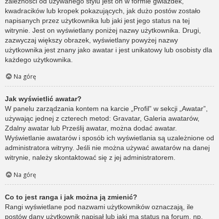
zależności od używanego stylu jest on w formie gwiazdek,
kwadracików lub kropek pokazujących, jak dużo postów zostało
napisanych przez użytkownika lub jaki jest jego status na tej
witrynie. Jest on wyświetlany poniżej nazwy użytkownika. Drugi,
zazwyczaj większy obrazek, wyświetlany powyżej nazwy
użytkownika jest znany jako awatar i jest unikatowy lub osobisty dla
każdego użytkownika.
Na górę
Jak wyświetlić awatar?
W panelu zarządzania kontem na karcie „Profil” w sekcji „Awatar”,
używając jednej z czterech metod: Gravatar, Galeria awatarów,
Zdalny awatar lub Prześlij awatar, można dodać awatar.
Wyświetlanie awatarów i sposób ich wyświetlania są uzależnione od
administratora witryny. Jeśli nie można używać awatarów na danej
witrynie, należy skontaktować się z jej administratorem.
Na górę
Co to jest ranga i jak można ją zmienić?
Rangi wyświetlane pod nazwami użytkowników oznaczają, ile
postów dany użytkownik napisał lub jaki ma status na forum, np.