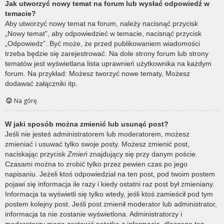
Jak utworzyć nowy temat na forum lub wysłać odpowiedź w
temacie?
Aby utworzyć nowy temat na forum, należy nacisnąć przycisk
„Nowy temat”, aby odpowiedzieć w temacie, nacisnąć przycisk
„Odpowiedz”. Być może, że przed publikowaniem wiadomości
trzeba będzie się zarejestrować. Na dole strony forum lub strony
tematów jest wyświetlana lista uprawnień użytkownika na każdym
forum. Na przykład: Możesz tworzyć nowe tematy, Możesz
dodawać załączniki itp.
Na górę
W jaki sposób można zmienić lub usunąć post?
Jeśli nie jesteś administratorem lub moderatorem, możesz
zmieniać i usuwać tylko swoje posty. Możesz zmienić post,
naciskając przycisk
Zmień
znajdujący się przy danym poście.
Czasami można to zrobić tylko przez pewien czas po jego
napisaniu. Jeżeli ktoś odpowiedział na ten post, pod twoim postem
pojawi się informacja ile razy i kiedy ostatni raz post był zmieniany.
Informacja ta wyświetli się tylko wtedy, jeśli ktoś zamieścił pod tym
postem kolejny post. Jeśli post zmienił moderator lub administrator,
informacja ta nie zostanie wyświetlona. Administratorzy i
moderatorzy mogą zostawić notatkę z informacją, dlaczego ten