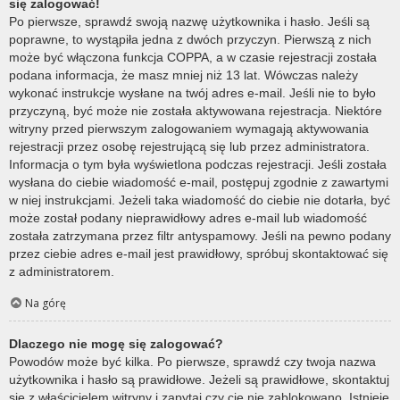
się zalogować!
Po pierwsze, sprawdź swoją nazwę użytkownika i hasło. Jeśli są
poprawne, to wystąpiła jedna z dwóch przyczyn. Pierwszą z nich
może być włączona funkcja COPPA, a w czasie rejestracji została
podana informacja, że masz mniej niż 13 lat. Wówczas należy
wykonać instrukcje wysłane na twój adres e-mail. Jeśli nie to było
przyczyną, być może nie została aktywowana rejestracja. Niektóre
witryny przed pierwszym zalogowaniem wymagają aktywowania
rejestracji przez osobę rejestrującą się lub przez administratora.
Informacja o tym była wyświetlona podczas rejestracji. Jeśli została
wysłana do ciebie wiadomość e-mail, postępuj zgodnie z zawartymi
w niej instrukcjami. Jeżeli taka wiadomość do ciebie nie dotarła, być
może został podany nieprawidłowy adres e-mail lub wiadomość
została zatrzymana przez filtr antyspamowy. Jeśli na pewno podany
przez ciebie adres e-mail jest prawidłowy, spróbuj skontaktować się
z administratorem.
Na górę
Dlaczego nie mogę się zalogować?
Powodów może być kilka. Po pierwsze, sprawdź czy twoja nazwa
użytkownika i hasło są prawidłowe. Jeżeli są prawidłowe, skontaktuj
się z właścicielem witryny i zapytaj czy cię nie zablokowano. Istnieje