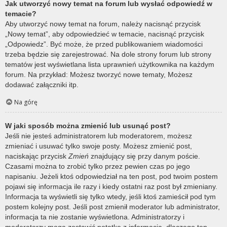
Jak utworzyć nowy temat na forum lub wysłać odpowiedź w
temacie?
Aby utworzyć nowy temat na forum, należy nacisnąć przycisk
„Nowy temat”, aby odpowiedzieć w temacie, nacisnąć przycisk
„Odpowiedz”. Być może, że przed publikowaniem wiadomości
trzeba będzie się zarejestrować. Na dole strony forum lub strony
tematów jest wyświetlana lista uprawnień użytkownika na każdym
forum. Na przykład: Możesz tworzyć nowe tematy, Możesz
dodawać załączniki itp.
Na górę
W jaki sposób można zmienić lub usunąć post?
Jeśli nie jesteś administratorem lub moderatorem, możesz
zmieniać i usuwać tylko swoje posty. Możesz zmienić post,
naciskając przycisk
Zmień
znajdujący się przy danym poście.
Czasami można to zrobić tylko przez pewien czas po jego
napisaniu. Jeżeli ktoś odpowiedział na ten post, pod twoim postem
pojawi się informacja ile razy i kiedy ostatni raz post był zmieniany.
Informacja ta wyświetli się tylko wtedy, jeśli ktoś zamieścił pod tym
postem kolejny post. Jeśli post zmienił moderator lub administrator,
informacja ta nie zostanie wyświetlona. Administratorzy i
moderatorzy mogą zostawić notatkę z informacją, dlaczego ten