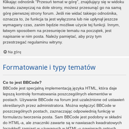
Klikając odnośnik “Przesuń temat w górę”, znajdujący się w widoku
tematu zazwyczaj na dole strony, możesz przesunąć go na samą
górę pierwszej strony forum. Jeśli nie widać takiego odnośnika,
oznacza to, że funkcja ta jest wyłączona lub nie upłynął jeszcze
wymagany czas, zanim będzie możliwe użycie tej funkcji. Innym,
łatwym sposobem na przesunięcie tematu na początek, jest
napisanie w nim posta. Należy pamiętać, aby przy tym
przestrzegać regulaminu witryny.
Na górę
Formatowanie i typy tematów
Co to jest BBCode?
BBCode jest specjalną implementacją języka HTML, która daje
lepszą kontrolę formatowania poszczególnych elementów w
postach. Używanie BBCode na forum jest uzależnione od ustawień
określanych przez administratora. Można wyłączyć BBCode w
poszczególnych postach, zaznaczając odpowiednią funkcję w
formularzu tworzenia posta. Sam BBCode jest podobny w składni
do HTML-a, ale znaczniki zawarte są w nawiasach kwadratowych
[przykład] zamiast w używanych w HTML-u nawiasach ostrych