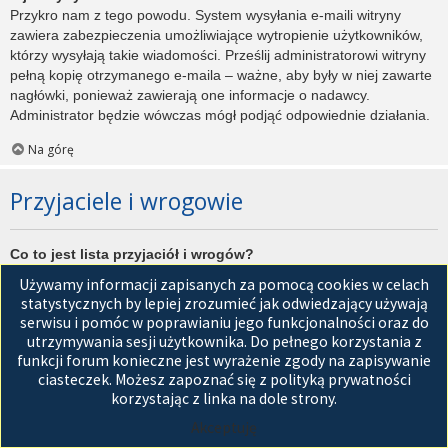
Przykro nam z tego powodu. System wysyłania e-maili witryny
zawiera zabezpieczenia umożliwiające wytropienie użytkowników,
którzy wysyłają takie wiadomości. Prześlij administratorowi witryny
pełną kopię otrzymanego e-maila – ważne, aby były w niej zawarte
nagłówki, ponieważ zawierają one informacje o nadawcy.
Administrator będzie wówczas mógł podjąć odpowiednie działania.
Na górę
Przyjaciele i wrogowie
Co to jest lista przyjaciół i wrogów?
Jest to lista, którą można użyć do organizowania różnych
Używamy informacji zapisanych za pomocą cookies w celach
użytkowników witryny. Użytkownicy dodani do listy przyjaciół będą
statystycznych by lepiej zrozumieć jak odwiedzający używają
wyświetleni na karcie
Przyjaciele
znajdującej się w panelu
serwisu i pomóc w poprawianiu jego funkcjonalności oraz do
zarządzania kontem. Z tego poziomu można szybko sprawdzić ich
utrzymywania sesji użytkownika. Do pełnego korzystania z
status, a także wysłać prywatną wiadomość. Zależnie od
funkcji forum konieczne jest wyrażenie zgody na zapisywanie
używanego stylu witryny, posty tych użytkowników mogą być
ciasteczek. Możesz zapoznać się z polityką prywatności
wyróżniane. Jeśli użytkownik zostanie dodany do listy wrogów,
korzystając z linka na dole strony.
wszystkie posty przez niego napisane domyślnie nie będą
Akceptuję
wyświetlane.