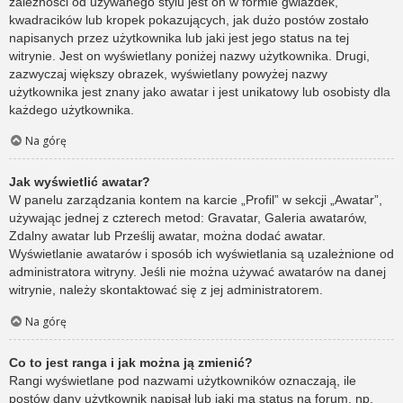
zależności od używanego stylu jest on w formie gwiazdek,
kwadracików lub kropek pokazujących, jak dużo postów zostało
napisanych przez użytkownika lub jaki jest jego status na tej
witrynie. Jest on wyświetlany poniżej nazwy użytkownika. Drugi,
zazwyczaj większy obrazek, wyświetlany powyżej nazwy
użytkownika jest znany jako awatar i jest unikatowy lub osobisty dla
każdego użytkownika.
Na górę
Jak wyświetlić awatar?
W panelu zarządzania kontem na karcie „Profil” w sekcji „Awatar”,
używając jednej z czterech metod: Gravatar, Galeria awatarów,
Zdalny awatar lub Prześlij awatar, można dodać awatar.
Wyświetlanie awatarów i sposób ich wyświetlania są uzależnione od
administratora witryny. Jeśli nie można używać awatarów na danej
witrynie, należy skontaktować się z jej administratorem.
Na górę
Co to jest ranga i jak można ją zmienić?
Rangi wyświetlane pod nazwami użytkowników oznaczają, ile
postów dany użytkownik napisał lub jaki ma status na forum, np.