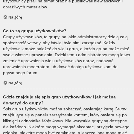
użytkownicy pisali na temat oraz nie publikowali niewłaściwych i
obraźliwych materiałów.
Na górę
Co to są grupy użytkowników?
Grupy użytkowników, to grupy, na jakie administratorzy dzielą całą
społeczność witryny, aby łatwiej było nimi zarządzać. Każdy
użytkownik może należeć do wielu grup, a każda grupa może mieć
swoje własne uprawnienia. Dzięki temu administratorzy mogą łatwo
zmieniać uprawnienia wielu użytkowników naraz, nadawać
uprawnienia moderatora lub dawać dostęp użytkownikom do
prywatnego forum.
Na górę
Gdzie znajduje się spis grup użytkowników i jak można
dołączyć do grupy?
Spis grup użytkowników można zobaczyć, otwierając kartę
Grupy
znajdującą się w panelu zarządzania kontem, który otwiera się po
kliknięciu odnośnika
Moje konto
. Nie wszystkie grupy są dostępne
dla każdego. Niektóre mogą wymagać akceptacji przyjęcia nowego
członka, niektóre mogą być zamknięte, a jeszcze inne mogą mieć