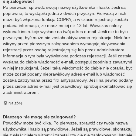
się zalogować!
Po pierwsze, sprawdź swoją nazwę użytkownika i hasło. Jeśli są
poprawne, to wystąpiła jedna z dwóch przyczyn. Pierwszą z nich
może być włączona funkcja COPPA, a w czasie rejestracji została
podana informacja, że masz mniej niż 13 lat. Wówczas należy
wykonać instrukcje wysłane na twój adres e-mail. Jeśli nie to było
przyczyną, być może nie została aktywowana rejestracja. Niektóre
witryny przed pierwszym zalogowaniem wymagają aktywowania
rejestracji przez osobę rejestrującą się lub przez administratora.
Informacja o tym była wyświetlona podczas rejestracji. Jeśli została
wysłana do ciebie wiadomość e-mail, postępuj zgodnie z zawartymi
w niej instrukcjami. Jeżeli taka wiadomość do ciebie nie dotarła, być
może został podany nieprawidłowy adres e-mail lub wiadomość
została zatrzymana przez filtr antyspamowy. Jeśli na pewno podany
przez ciebie adres e-mail jest prawidłowy, spróbuj skontaktować się
z administratorem.
Na górę
Dlaczego nie mogę się zalogować?
Powodów może być kilka. Po pierwsze, sprawdź czy twoja nazwa
użytkownika i hasło są prawidłowe. Jeżeli są prawidłowe, skontaktuj
się z właścicielem witryny i zapytaj czy cię nie zablokowano. Istnieje