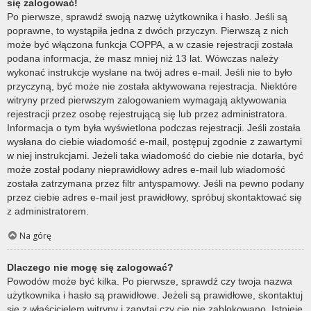
się zalogować!
Po pierwsze, sprawdź swoją nazwę użytkownika i hasło. Jeśli są
poprawne, to wystąpiła jedna z dwóch przyczyn. Pierwszą z nich
może być włączona funkcja COPPA, a w czasie rejestracji została
podana informacja, że masz mniej niż 13 lat. Wówczas należy
wykonać instrukcje wysłane na twój adres e-mail. Jeśli nie to było
przyczyną, być może nie została aktywowana rejestracja. Niektóre
witryny przed pierwszym zalogowaniem wymagają aktywowania
rejestracji przez osobę rejestrującą się lub przez administratora.
Informacja o tym była wyświetlona podczas rejestracji. Jeśli została
wysłana do ciebie wiadomość e-mail, postępuj zgodnie z zawartymi
w niej instrukcjami. Jeżeli taka wiadomość do ciebie nie dotarła, być
może został podany nieprawidłowy adres e-mail lub wiadomość
została zatrzymana przez filtr antyspamowy. Jeśli na pewno podany
przez ciebie adres e-mail jest prawidłowy, spróbuj skontaktować się
z administratorem.
Na górę
Dlaczego nie mogę się zalogować?
Powodów może być kilka. Po pierwsze, sprawdź czy twoja nazwa
użytkownika i hasło są prawidłowe. Jeżeli są prawidłowe, skontaktuj
się z właścicielem witryny i zapytaj czy cię nie zablokowano. Istnieje