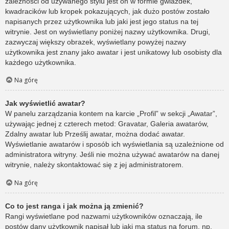
zależności od używanego stylu jest on w formie gwiazdek,
kwadracików lub kropek pokazujących, jak dużo postów zostało
napisanych przez użytkownika lub jaki jest jego status na tej
witrynie. Jest on wyświetlany poniżej nazwy użytkownika. Drugi,
zazwyczaj większy obrazek, wyświetlany powyżej nazwy
użytkownika jest znany jako awatar i jest unikatowy lub osobisty dla
każdego użytkownika.
Na górę
Jak wyświetlić awatar?
W panelu zarządzania kontem na karcie „Profil” w sekcji „Awatar”,
używając jednej z czterech metod: Gravatar, Galeria awatarów,
Zdalny awatar lub Prześlij awatar, można dodać awatar.
Wyświetlanie awatarów i sposób ich wyświetlania są uzależnione od
administratora witryny. Jeśli nie można używać awatarów na danej
witrynie, należy skontaktować się z jej administratorem.
Na górę
Co to jest ranga i jak można ją zmienić?
Rangi wyświetlane pod nazwami użytkowników oznaczają, ile
postów dany użytkownik napisał lub jaki ma status na forum, np.