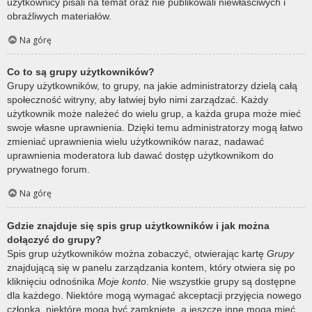
użytkownicy pisali na temat oraz nie publikowali niewłaściwych i
obraźliwych materiałów.
Na górę
Co to są grupy użytkowników?
Grupy użytkowników, to grupy, na jakie administratorzy dzielą całą
społeczność witryny, aby łatwiej było nimi zarządzać. Każdy
użytkownik może należeć do wielu grup, a każda grupa może mieć
swoje własne uprawnienia. Dzięki temu administratorzy mogą łatwo
zmieniać uprawnienia wielu użytkowników naraz, nadawać
uprawnienia moderatora lub dawać dostęp użytkownikom do
prywatnego forum.
Na górę
Gdzie znajduje się spis grup użytkowników i jak można
dołączyć do grupy?
Spis grup użytkowników można zobaczyć, otwierając kartę
Grupy
znajdującą się w panelu zarządzania kontem, który otwiera się po
kliknięciu odnośnika
Moje konto
. Nie wszystkie grupy są dostępne
dla każdego. Niektóre mogą wymagać akceptacji przyjęcia nowego
członka, niektóre mogą być zamknięte, a jeszcze inne mogą mieć