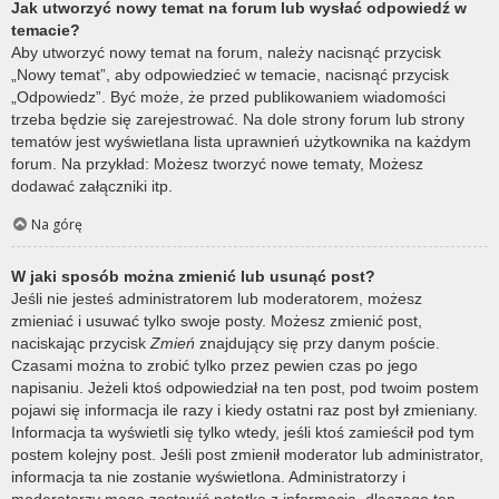
Jak utworzyć nowy temat na forum lub wysłać odpowiedź w
temacie?
Aby utworzyć nowy temat na forum, należy nacisnąć przycisk
„Nowy temat”, aby odpowiedzieć w temacie, nacisnąć przycisk
„Odpowiedz”. Być może, że przed publikowaniem wiadomości
trzeba będzie się zarejestrować. Na dole strony forum lub strony
tematów jest wyświetlana lista uprawnień użytkownika na każdym
forum. Na przykład: Możesz tworzyć nowe tematy, Możesz
dodawać załączniki itp.
Na górę
W jaki sposób można zmienić lub usunąć post?
Jeśli nie jesteś administratorem lub moderatorem, możesz
zmieniać i usuwać tylko swoje posty. Możesz zmienić post,
naciskając przycisk
Zmień
znajdujący się przy danym poście.
Czasami można to zrobić tylko przez pewien czas po jego
napisaniu. Jeżeli ktoś odpowiedział na ten post, pod twoim postem
pojawi się informacja ile razy i kiedy ostatni raz post był zmieniany.
Informacja ta wyświetli się tylko wtedy, jeśli ktoś zamieścił pod tym
postem kolejny post. Jeśli post zmienił moderator lub administrator,
informacja ta nie zostanie wyświetlona. Administratorzy i
moderatorzy mogą zostawić notatkę z informacją, dlaczego ten