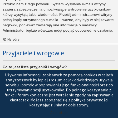
Przykro nam z tego powodu. System wysyłania e-maili witryny
zawiera zabezpieczenia umożliwiające wytropienie użytkowników,
którzy wysyłają takie wiadomości. Prześlij administratorowi witryny
pełną kopię otrzymanego e-maila – ważne, aby były w niej zawarte
nagłówki, ponieważ zawierają one informacje o nadawcy.
Administrator będzie wówczas mógł podjąć odpowiednie działania.
Na górę
Przyjaciele i wrogowie
Co to jest lista przyjaciół i wrogów?
Jest to lista, którą można użyć do organizowania różnych
Używamy informacji zapisanych za pomocą cookies w celach
użytkowników witryny. Użytkownicy dodani do listy przyjaciół będą
statystycznych by lepiej zrozumieć jak odwiedzający używają
wyświetleni na karcie
Przyjaciele
znajdującej się w panelu
serwisu i pomóc w poprawianiu jego funkcjonalności oraz do
zarządzania kontem. Z tego poziomu można szybko sprawdzić ich
utrzymywania sesji użytkownika. Do pełnego korzystania z
status, a także wysłać prywatną wiadomość. Zależnie od
funkcji forum konieczne jest wyrażenie zgody na zapisywanie
używanego stylu witryny, posty tych użytkowników mogą być
ciasteczek. Możesz zapoznać się z polityką prywatności
wyróżniane. Jeśli użytkownik zostanie dodany do listy wrogów,
korzystając z linka na dole strony.
wszystkie posty przez niego napisane domyślnie nie będą
Akceptuję
wyświetlane.