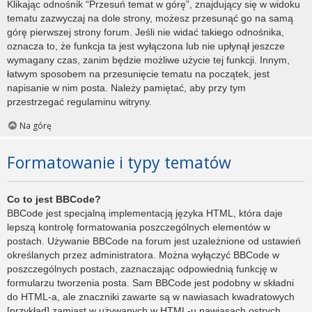
Klikając odnośnik “Przesuń temat w górę”, znajdujący się w widoku
tematu zazwyczaj na dole strony, możesz przesunąć go na samą
górę pierwszej strony forum. Jeśli nie widać takiego odnośnika,
oznacza to, że funkcja ta jest wyłączona lub nie upłynął jeszcze
wymagany czas, zanim będzie możliwe użycie tej funkcji. Innym,
łatwym sposobem na przesunięcie tematu na początek, jest
napisanie w nim posta. Należy pamiętać, aby przy tym
przestrzegać regulaminu witryny.
Na górę
Formatowanie i typy tematów
Co to jest BBCode?
BBCode jest specjalną implementacją języka HTML, która daje
lepszą kontrolę formatowania poszczególnych elementów w
postach. Używanie BBCode na forum jest uzależnione od ustawień
określanych przez administratora. Można wyłączyć BBCode w
poszczególnych postach, zaznaczając odpowiednią funkcję w
formularzu tworzenia posta. Sam BBCode jest podobny w składni
do HTML-a, ale znaczniki zawarte są w nawiasach kwadratowych
[przykład] zamiast w używanych w HTML-u nawiasach ostrych