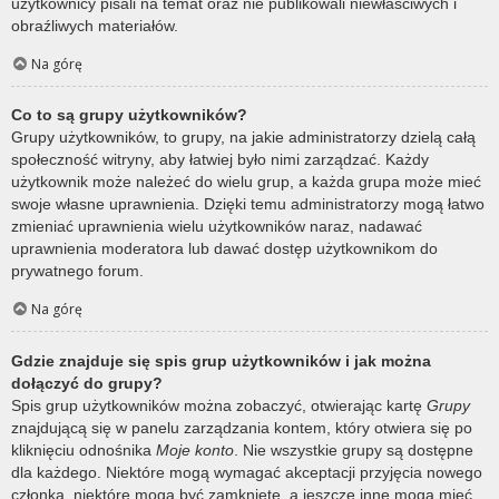
użytkownicy pisali na temat oraz nie publikowali niewłaściwych i
obraźliwych materiałów.
Na górę
Co to są grupy użytkowników?
Grupy użytkowników, to grupy, na jakie administratorzy dzielą całą
społeczność witryny, aby łatwiej było nimi zarządzać. Każdy
użytkownik może należeć do wielu grup, a każda grupa może mieć
swoje własne uprawnienia. Dzięki temu administratorzy mogą łatwo
zmieniać uprawnienia wielu użytkowników naraz, nadawać
uprawnienia moderatora lub dawać dostęp użytkownikom do
prywatnego forum.
Na górę
Gdzie znajduje się spis grup użytkowników i jak można
dołączyć do grupy?
Spis grup użytkowników można zobaczyć, otwierając kartę
Grupy
znajdującą się w panelu zarządzania kontem, który otwiera się po
kliknięciu odnośnika
Moje konto
. Nie wszystkie grupy są dostępne
dla każdego. Niektóre mogą wymagać akceptacji przyjęcia nowego
członka, niektóre mogą być zamknięte, a jeszcze inne mogą mieć