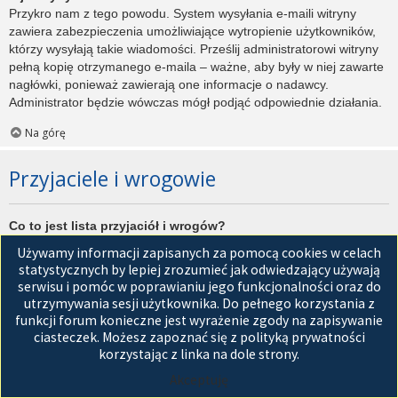
Przykro nam z tego powodu. System wysyłania e-maili witryny
zawiera zabezpieczenia umożliwiające wytropienie użytkowników,
którzy wysyłają takie wiadomości. Prześlij administratorowi witryny
pełną kopię otrzymanego e-maila – ważne, aby były w niej zawarte
nagłówki, ponieważ zawierają one informacje o nadawcy.
Administrator będzie wówczas mógł podjąć odpowiednie działania.
Na górę
Przyjaciele i wrogowie
Co to jest lista przyjaciół i wrogów?
Jest to lista, którą można użyć do organizowania różnych
Używamy informacji zapisanych za pomocą cookies w celach
użytkowników witryny. Użytkownicy dodani do listy przyjaciół będą
statystycznych by lepiej zrozumieć jak odwiedzający używają
wyświetleni na karcie
Przyjaciele
znajdującej się w panelu
serwisu i pomóc w poprawianiu jego funkcjonalności oraz do
zarządzania kontem. Z tego poziomu można szybko sprawdzić ich
utrzymywania sesji użytkownika. Do pełnego korzystania z
status, a także wysłać prywatną wiadomość. Zależnie od
funkcji forum konieczne jest wyrażenie zgody na zapisywanie
używanego stylu witryny, posty tych użytkowników mogą być
ciasteczek. Możesz zapoznać się z polityką prywatności
wyróżniane. Jeśli użytkownik zostanie dodany do listy wrogów,
korzystając z linka na dole strony.
wszystkie posty przez niego napisane domyślnie nie będą
Akceptuję
wyświetlane.