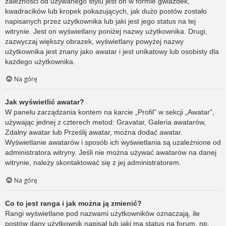
zależności od używanego stylu jest on w formie gwiazdek,
kwadracików lub kropek pokazujących, jak dużo postów zostało
napisanych przez użytkownika lub jaki jest jego status na tej
witrynie. Jest on wyświetlany poniżej nazwy użytkownika. Drugi,
zazwyczaj większy obrazek, wyświetlany powyżej nazwy
użytkownika jest znany jako awatar i jest unikatowy lub osobisty dla
każdego użytkownika.
Na górę
Jak wyświetlić awatar?
W panelu zarządzania kontem na karcie „Profil” w sekcji „Awatar”,
używając jednej z czterech metod: Gravatar, Galeria awatarów,
Zdalny awatar lub Prześlij awatar, można dodać awatar.
Wyświetlanie awatarów i sposób ich wyświetlania są uzależnione od
administratora witryny. Jeśli nie można używać awatarów na danej
witrynie, należy skontaktować się z jej administratorem.
Na górę
Co to jest ranga i jak można ją zmienić?
Rangi wyświetlane pod nazwami użytkowników oznaczają, ile
postów dany użytkownik napisał lub jaki ma status na forum, np.