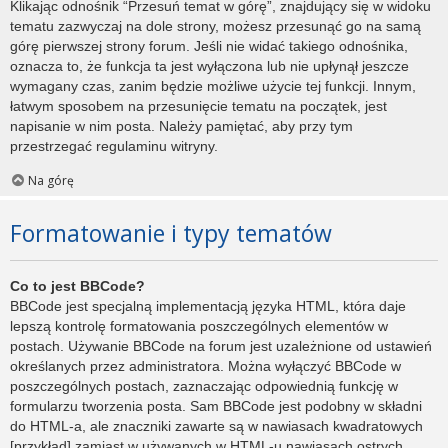
Klikając odnośnik “Przesuń temat w górę”, znajdujący się w widoku
tematu zazwyczaj na dole strony, możesz przesunąć go na samą
górę pierwszej strony forum. Jeśli nie widać takiego odnośnika,
oznacza to, że funkcja ta jest wyłączona lub nie upłynął jeszcze
wymagany czas, zanim będzie możliwe użycie tej funkcji. Innym,
łatwym sposobem na przesunięcie tematu na początek, jest
napisanie w nim posta. Należy pamiętać, aby przy tym
przestrzegać regulaminu witryny.
Na górę
Formatowanie i typy tematów
Co to jest BBCode?
BBCode jest specjalną implementacją języka HTML, która daje
lepszą kontrolę formatowania poszczególnych elementów w
postach. Używanie BBCode na forum jest uzależnione od ustawień
określanych przez administratora. Można wyłączyć BBCode w
poszczególnych postach, zaznaczając odpowiednią funkcję w
formularzu tworzenia posta. Sam BBCode jest podobny w składni
do HTML-a, ale znaczniki zawarte są w nawiasach kwadratowych
[przykład] zamiast w używanych w HTML-u nawiasach ostrych