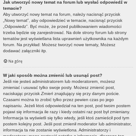
Jak utworzyć nowy temat na forum lub wysłać odpowiedź w
temacie?
Aby utworzyć nowy temat na forum, należy nacisnąć przycisk
„Nowy temat”, aby odpowiedzieć w temacie, nacisnąć przycisk
„Odpowiedz”. Być może, że przed publikowaniem wiadomości
trzeba będzie się zarejestrować. Na dole strony forum lub strony
tematów jest wyświetlana lista uprawnień użytkownika na każdym
forum. Na przykład: Możesz tworzyć nowe tematy, Możesz
dodawać załączniki itp.
Na górę
W jaki sposób można zmienić lub usunąć post?
Jeśli nie jesteś administratorem lub moderatorem, możesz
zmieniać i usuwać tylko swoje posty. Możesz zmienić post,
naciskając przycisk
Zmień
znajdujący się przy danym poście.
Czasami można to zrobić tylko przez pewien czas po jego
napisaniu. Jeżeli ktoś odpowiedział na ten post, pod twoim postem
pojawi się informacja ile razy i kiedy ostatni raz post był zmieniany.
Informacja ta wyświetli się tylko wtedy, jeśli ktoś zamieścił pod tym
postem kolejny post. Jeśli post zmienił moderator lub administrator,
informacja ta nie zostanie wyświetlona. Administratorzy i
moderatorzy mogą zostawić notatkę z informacją, dlaczego ten