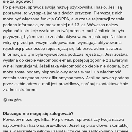
się zalogować!
Po pierwsze, sprawdź swoją nazwę użytkownika i hasło. Jeśli są
poprawne, to wystąpiła jedna z dwóch przyczyn. Pierwszą z nich
może być włączona funkcja COPPA, a w czasie rejestracji została
podana informacja, że masz mniej niż 13 lat. Wówczas należy
wykonać instrukcje wysłane na twój adres e-mail. Jeśli nie to było
przyczyną, być może nie została aktywowana rejestracja. Niektóre
witryny przed pierwszym zalogowaniem wymagają aktywowania
rejestracji przez osobę rejestrującą się lub przez administratora.
Informacja o tym była wyświetlona podczas rejestracji. Jeśli została
wysłana do ciebie wiadomość e-mail, postępuj zgodnie z zawartymi
w niej instrukcjami. Jeżeli taka wiadomość do ciebie nie dotarła, być
może został podany nieprawidłowy adres e-mail lub wiadomość
została zatrzymana przez filtr antyspamowy. Jeśli na pewno podany
przez ciebie adres e-mail jest prawidłowy, spróbuj skontaktować się
z administratorem.
Na górę
Dlaczego nie mogę się zalogować?
Powodów może być kilka. Po pierwsze, sprawdź czy twoja nazwa
użytkownika i hasło są prawidłowe. Jeżeli są prawidłowe, skontaktuj
się z właścicielem witryny i zapytaj czy cię nie zablokowano. Istnieje