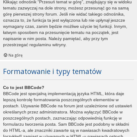
Klikając odnośnik “Przesuń temat w górę”, znajdujący się w widoku
tematu zazwyczaj na dole strony, możesz przesunąć go na samą
górę pierwszej strony forum. Jeśli nie widać takiego odnośnika,
oznacza to, że funkcja ta jest wyłączona lub nie upłynął jeszcze
wymagany czas, zanim będzie możliwe użycie tej funkcji. Innym,
łatwym sposobem na przesunięcie tematu na początek, jest
napisanie w nim posta. Należy pamiętać, aby przy tym
przestrzegać regulaminu witryny.
Na górę
Formatowanie i typy tematów
Co to jest BBCode?
BBCode jest specjalną implementacją języka HTML, która daje
lepszą kontrolę formatowania poszczególnych elementów w
postach. Używanie BBCode na forum jest uzależnione od ustawień
określanych przez administratora. Można wyłączyć BBCode w
poszczególnych postach, zaznaczając odpowiednią funkcję w
formularzu tworzenia posta. Sam BBCode jest podobny w składni
do HTML-a, ale znaczniki zawarte są w nawiasach kwadratowych
[przykład] zamiast w używanych w HTML-u nawiasach ostrych