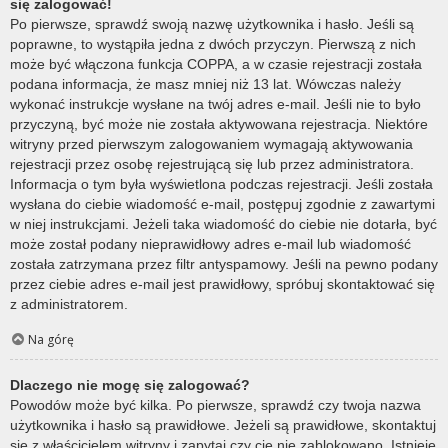
się zalogować!
Po pierwsze, sprawdź swoją nazwę użytkownika i hasło. Jeśli są
poprawne, to wystąpiła jedna z dwóch przyczyn. Pierwszą z nich
może być włączona funkcja COPPA, a w czasie rejestracji została
podana informacja, że masz mniej niż 13 lat. Wówczas należy
wykonać instrukcje wysłane na twój adres e-mail. Jeśli nie to było
przyczyną, być może nie została aktywowana rejestracja. Niektóre
witryny przed pierwszym zalogowaniem wymagają aktywowania
rejestracji przez osobę rejestrującą się lub przez administratora.
Informacja o tym była wyświetlona podczas rejestracji. Jeśli została
wysłana do ciebie wiadomość e-mail, postępuj zgodnie z zawartymi
w niej instrukcjami. Jeżeli taka wiadomość do ciebie nie dotarła, być
może został podany nieprawidłowy adres e-mail lub wiadomość
została zatrzymana przez filtr antyspamowy. Jeśli na pewno podany
przez ciebie adres e-mail jest prawidłowy, spróbuj skontaktować się
z administratorem.
Na górę
Dlaczego nie mogę się zalogować?
Powodów może być kilka. Po pierwsze, sprawdź czy twoja nazwa
użytkownika i hasło są prawidłowe. Jeżeli są prawidłowe, skontaktuj
się z właścicielem witryny i zapytaj czy cię nie zablokowano. Istnieje