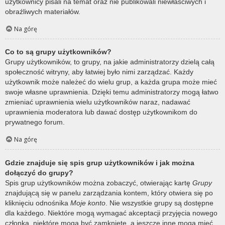
użytkownicy pisali na temat oraz nie publikowali niewłaściwych i
obraźliwych materiałów.
Na górę
Co to są grupy użytkowników?
Grupy użytkowników, to grupy, na jakie administratorzy dzielą całą
społeczność witryny, aby łatwiej było nimi zarządzać. Każdy
użytkownik może należeć do wielu grup, a każda grupa może mieć
swoje własne uprawnienia. Dzięki temu administratorzy mogą łatwo
zmieniać uprawnienia wielu użytkowników naraz, nadawać
uprawnienia moderatora lub dawać dostęp użytkownikom do
prywatnego forum.
Na górę
Gdzie znajduje się spis grup użytkowników i jak można
dołączyć do grupy?
Spis grup użytkowników można zobaczyć, otwierając kartę
Grupy
znajdującą się w panelu zarządzania kontem, który otwiera się po
kliknięciu odnośnika
Moje konto
. Nie wszystkie grupy są dostępne
dla każdego. Niektóre mogą wymagać akceptacji przyjęcia nowego
członka, niektóre mogą być zamknięte, a jeszcze inne mogą mieć