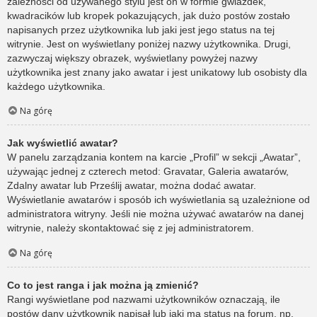
zależności od używanego stylu jest on w formie gwiazdek,
kwadracików lub kropek pokazujących, jak dużo postów zostało
napisanych przez użytkownika lub jaki jest jego status na tej
witrynie. Jest on wyświetlany poniżej nazwy użytkownika. Drugi,
zazwyczaj większy obrazek, wyświetlany powyżej nazwy
użytkownika jest znany jako awatar i jest unikatowy lub osobisty dla
każdego użytkownika.
Na górę
Jak wyświetlić awatar?
W panelu zarządzania kontem na karcie „Profil” w sekcji „Awatar”,
używając jednej z czterech metod: Gravatar, Galeria awatarów,
Zdalny awatar lub Prześlij awatar, można dodać awatar.
Wyświetlanie awatarów i sposób ich wyświetlania są uzależnione od
administratora witryny. Jeśli nie można używać awatarów na danej
witrynie, należy skontaktować się z jej administratorem.
Na górę
Co to jest ranga i jak można ją zmienić?
Rangi wyświetlane pod nazwami użytkowników oznaczają, ile
postów dany użytkownik napisał lub jaki ma status na forum, np.