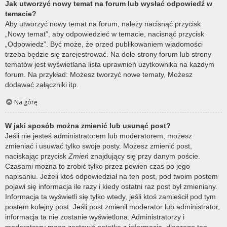
Jak utworzyć nowy temat na forum lub wysłać odpowiedź w
temacie?
Aby utworzyć nowy temat na forum, należy nacisnąć przycisk
„Nowy temat”, aby odpowiedzieć w temacie, nacisnąć przycisk
„Odpowiedz”. Być może, że przed publikowaniem wiadomości
trzeba będzie się zarejestrować. Na dole strony forum lub strony
tematów jest wyświetlana lista uprawnień użytkownika na każdym
forum. Na przykład: Możesz tworzyć nowe tematy, Możesz
dodawać załączniki itp.
Na górę
W jaki sposób można zmienić lub usunąć post?
Jeśli nie jesteś administratorem lub moderatorem, możesz
zmieniać i usuwać tylko swoje posty. Możesz zmienić post,
naciskając przycisk
Zmień
znajdujący się przy danym poście.
Czasami można to zrobić tylko przez pewien czas po jego
napisaniu. Jeżeli ktoś odpowiedział na ten post, pod twoim postem
pojawi się informacja ile razy i kiedy ostatni raz post był zmieniany.
Informacja ta wyświetli się tylko wtedy, jeśli ktoś zamieścił pod tym
postem kolejny post. Jeśli post zmienił moderator lub administrator,
informacja ta nie zostanie wyświetlona. Administratorzy i
moderatorzy mogą zostawić notatkę z informacją, dlaczego ten