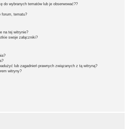
kę do wybranych tematów lub je obserwować??
 forum, tematu?
 na tej witrynie?
tkie swoje załączniki?
nia?
a?
nadużyć lub zagadnień prawnych związanych z tą witryną?
orem witryny?