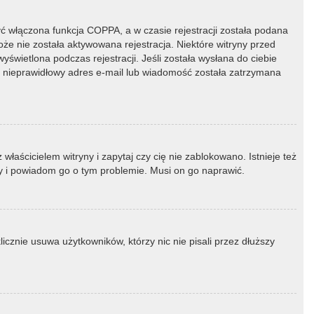
ć włączona funkcja COPPA, a w czasie rejestracji została podana
oże nie została aktywowana rejestracja. Niektóre witryny przed
świetlona podczas rejestracji. Jeśli została wysłana do ciebie
ny nieprawidłowy adres e-mail lub wiadomość została zatrzymana
łaścicielem witryny i zapytaj czy cię nie zablokowano. Istnieje też
ny i powiadom go o tym problemie. Musi on go naprawić.
icznie usuwa użytkowników, którzy nic nie pisali przez dłuższy