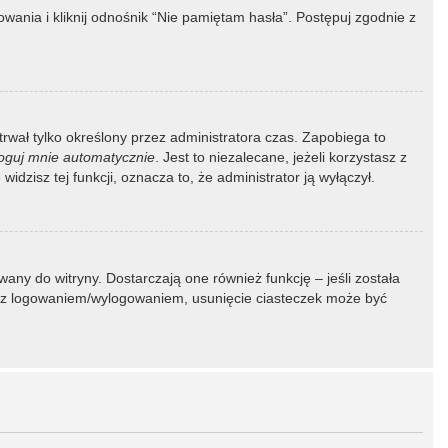
ania i kliknij odnośnik “Nie pamiętam hasła”. Postępuj zgodnie z
 trwał tylko określony przez administratora czas. Zapobiega to
oguj mnie automatycznie
. Jest to niezalecane, jeżeli korzystasz z
idzisz tej funkcji, oznacza to, że administrator ją wyłączył.
ny do witryny. Dostarczają one również funkcję – jeśli została
my z logowaniem/wylogowaniem, usunięcie ciasteczek może być