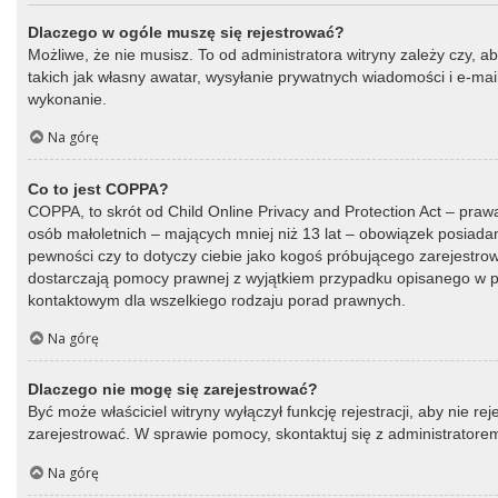
Dlaczego w ogóle muszę się rejestrować?
Możliwe, że nie musisz. To od administratora witryny zależy czy, a
takich jak własny awatar, wysyłanie prywatnych wiadomości i e-mail
wykonanie.
Na górę
Co to jest COPPA?
COPPA, to skrót od Child Online Privacy and Protection Act – praw
osób małoletnich – mających mniej niż 13 lat – obowiązek posiada
pewności czy to dotyczy ciebie jako kogoś próbującego zarejestrować
dostarczają pomocy prawnej z wyjątkiem przypadku opisanego w py
kontaktowym dla wszelkiego rodzaju porad prawnych.
Na górę
Dlaczego nie mogę się zarejestrować?
Być może właściciel witryny wyłączył funkcję rejestracji, aby nie r
zarejestrować. W sprawie pomocy, skontaktuj się z administratorem
Na górę