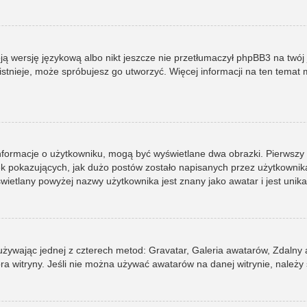
ją wersję językową albo nikt jeszcze nie przetłumaczył phpBB3 na twój 
e istnieje, może spróbujesz go utworzyć. Więcej informacji na ten tema
informacje o użytkowniku, mogą być wyświetlane dwa obrazki. Pierwszy
pokazujących, jak dużo postów zostało napisanych przez użytkownika lub
ietlany powyżej nazwy użytkownika jest znany jako awatar i jest unik
 używając jednej z czterech metod: Gravatar, Galeria awatarów, Zdalny
ra witryny. Jeśli nie można używać awatarów na danej witrynie, należy 