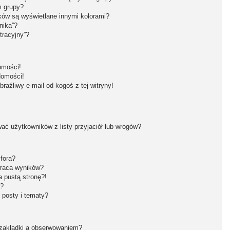
m grupy?
ków są wyświetlane innymi kolorami?
nika”?
tracyjny”?
omości!
domości!
aźliwy e-mail od kogoś z tej witryny!
ć użytkowników z listy przyjaciół lub wrogów?
fora?
wraca wyników?
 pustą stronę?!
w?
 posty i tematy?
 zakładki a obserwowaniem?