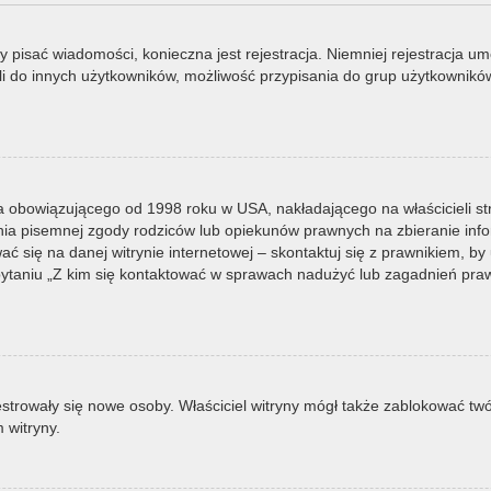
by pisać wiadomości, konieczna jest rejestracja. Niemniej rejestracja u
i do innych użytkowników, możliwość przypisania do grup użytkowników it
a obowiązującego od 1998 roku w USA, nakładającego na właścicieli st
nia pisemnej zgody rodziców lub opiekunów prawnych na zbieranie infor
 się na danej witrynie internetowej – skontaktuj się z prawnikiem, by u
taniu „Z kim się kontaktować w sprawach nadużyć lub zagadnień prawn
ejestrowały się nowe osoby. Właściciel witryny mógł także zablokować tw
 witryny.