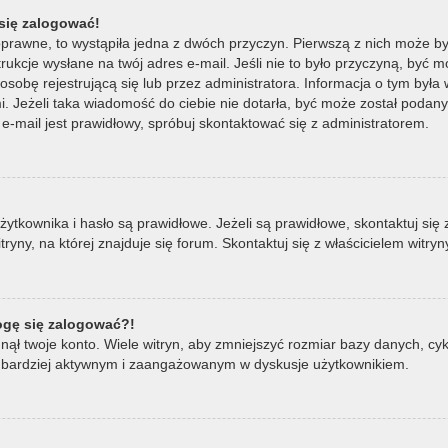
się zalogować!
oprawne, to wystąpiła jedna z dwóch przyczyn. Pierwszą z nich może by
ukcje wysłane na twój adres e-mail. Jeśli nie to było przyczyną, być m
bę rejestrującą się lub przez administratora. Informacja o tym była wy
mi. Jeżeli taka wiadomość do ciebie nie dotarła, być może został poda
e-mail jest prawidłowy, spróbuj skontaktować się z administratorem.
ownika i hasło są prawidłowe. Jeżeli są prawidłowe, skontaktuj się z w
ny, na której znajduje się forum. Skontaktuj się z właścicielem witry
mogę się zalogować?!
ął twoje konto. Wiele witryn, aby zmniejszyć rozmiar bazy danych, cykl
ądź bardziej aktywnym i zaangażowanym w dyskusje użytkownikiem.