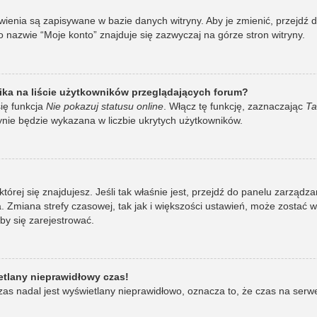
awienia są zapisywane w bazie danych witryny. Aby je zmienić, przej
 nazwie “Moje konto” znajduje się zazwyczaj na górze stron witryny.
ka na liście użytkowników przeglądających forum?
ię funkcja
Nie pokazuj statusu online
. Włącz tę funkcję, zaznaczając
Ta
ynie będzie wykazana w liczbie ukrytych użytkowników.
w której się znajdujesz. Jeśli tak właśnie jest, przejdź do panelu zarzą
 Zmiana strefy czasowej, tak jak i większości ustawień, może zostać 
by się zarejestrować.
etlany nieprawidłowy czas!
as nadal jest wyświetlany nieprawidłowo, oznacza to, że czas na serw