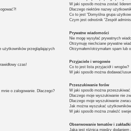
W jaki sposób można zostać lidere
alogować?!
Dlaczego niektóre nazwy użytkowni
Co to jest “Domyślna grupa użytkow
Czym jest odnośnik “Zespół adminis
Prywatne wiadomości
Nie mogę wysyłać prywatnych wiad
Otrzymuję niechciane prywatne wia
ie użytkowników przeglądających
Otrzymałem/otrzymałam spam lub obr
Przyjaciele i wrogowie
prawidłowy czas!
Co to jest lista przyjaciół i wrogów?
W jaki sposób można dodawać/usuwa
Przeszukiwanie forów
W jaki sposób można przeszukiwać 
i mnie o zalogowanie. Dlaczego?
Dlaczego moje wyszukiwanie nie z
Dlaczego moje wyszukiwanie zwraca
Jak można wyszukać użytkownikó
W jaki sposób można znaleźć swoje
Obserwowanie tematów i zakładki
Jaka jest różnica między dodaniem