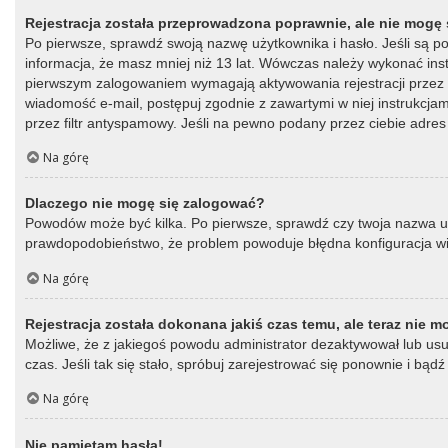
Rejestracja została przeprowadzona poprawnie, ale nie mogę 
Po pierwsze, sprawdź swoją nazwę użytkownika i hasło. Jeśli są p
informacja, że masz mniej niż 13 lat. Wówczas należy wykonać instr
pierwszym zalogowaniem wymagają aktywowania rejestracji przez oso
wiadomość e-mail, postępuj zgodnie z zawartymi w niej instrukcja
przez filtr antyspamowy. Jeśli na pewno podany przez ciebie adres 
Na górę
Dlaczego nie mogę się zalogować?
Powodów może być kilka. Po pierwsze, sprawdź czy twoja nazwa użytk
prawdopodobieństwo, że problem powoduje błędna konfiguracja witry
Na górę
Rejestracja została dokonana jakiś czas temu, ale teraz nie 
Możliwe, że z jakiegoś powodu administrator dezaktywował lub usun
czas. Jeśli tak się stało, spróbuj zarejestrować się ponownie i b
Na górę
Nie pamiętam hasła!