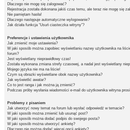
Dlaczego nie mogę się zalogować?
Rejestracja została dokonana jakiś czas temu, ale teraz nie mogę się z
Nie pamiętam hasła!
Dlaczego następuje automatyczne wylogowanie?
Jak działa funkcja “Usuń ciasteczka witryny”?
Preferencje i ustawienia użytkownika
Jak zmienić moje ustawienia?
W jaki sposób można zapobiec wyświetlaniu nazwy użytkownika na liśc
forum?
Jest wyświetlany nieprawidłowy czas!
Została wykonana zmiana strefy czasowej, a nadal jest wyświetlany nie
Mojego języka nie ma na liście!
Czym są obrazki wyświetlane obok nazwy użytkownika?
Jak wyświetlić awatar?
Co to jest ranga i jak można ją zmienić?
Podczas próby wysłania wiadomości e-mail do użytkownika witryna pros
Problemy z pisaniem
Jak utworzyć nowy temat na forum lub wysłać odpowiedź w temacie?
W jaki sposób można zmienić lub usunąć post?
W jaki sposób można dodać podpis do swojego posta?
W jaki sposób można utworzyć ankietę?
Dlaczego nie można dodać więcej opcji ankiety?