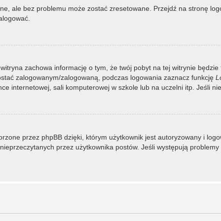
, ale bez problemu może zostać zresetowane. Przejdź na stronę logow
zalogować.
 witryna zachowa informację o tym, że twój pobyt na tej witrynie będzie
zostać zalogowanym/zalogowaną, podczas logowania zaznacz funkcję
L
 internetowej, sali komputerowej w szkole lub na uczelni itp. Jeśli nie w
rzone przez phpBB dzięki, którym użytkownik jest autoryzowany i logowa
 i nieprzeczytanych przez użytkownika postów. Jeśli występują proble