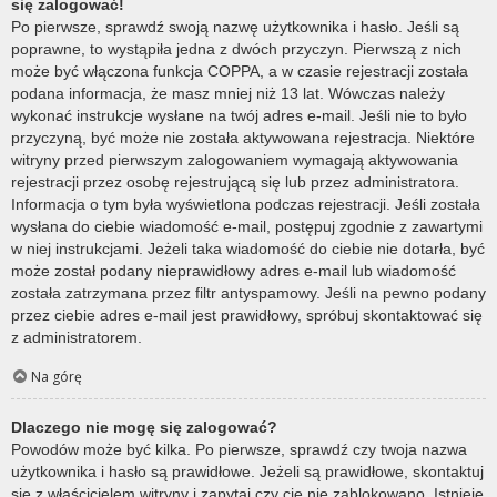
się zalogować!
Po pierwsze, sprawdź swoją nazwę użytkownika i hasło. Jeśli są
poprawne, to wystąpiła jedna z dwóch przyczyn. Pierwszą z nich
może być włączona funkcja COPPA, a w czasie rejestracji została
podana informacja, że masz mniej niż 13 lat. Wówczas należy
wykonać instrukcje wysłane na twój adres e-mail. Jeśli nie to było
przyczyną, być może nie została aktywowana rejestracja. Niektóre
witryny przed pierwszym zalogowaniem wymagają aktywowania
rejestracji przez osobę rejestrującą się lub przez administratora.
Informacja o tym była wyświetlona podczas rejestracji. Jeśli została
wysłana do ciebie wiadomość e-mail, postępuj zgodnie z zawartymi
w niej instrukcjami. Jeżeli taka wiadomość do ciebie nie dotarła, być
może został podany nieprawidłowy adres e-mail lub wiadomość
została zatrzymana przez filtr antyspamowy. Jeśli na pewno podany
przez ciebie adres e-mail jest prawidłowy, spróbuj skontaktować się
z administratorem.
Na górę
Dlaczego nie mogę się zalogować?
Powodów może być kilka. Po pierwsze, sprawdź czy twoja nazwa
użytkownika i hasło są prawidłowe. Jeżeli są prawidłowe, skontaktuj
się z właścicielem witryny i zapytaj czy cię nie zablokowano. Istnieje