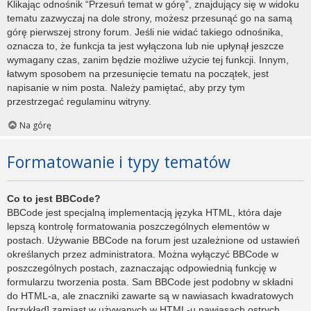
Klikając odnośnik “Przesuń temat w górę”, znajdujący się w widoku
tematu zazwyczaj na dole strony, możesz przesunąć go na samą
górę pierwszej strony forum. Jeśli nie widać takiego odnośnika,
oznacza to, że funkcja ta jest wyłączona lub nie upłynął jeszcze
wymagany czas, zanim będzie możliwe użycie tej funkcji. Innym,
łatwym sposobem na przesunięcie tematu na początek, jest
napisanie w nim posta. Należy pamiętać, aby przy tym
przestrzegać regulaminu witryny.
Na górę
Formatowanie i typy tematów
Co to jest BBCode?
BBCode jest specjalną implementacją języka HTML, która daje
lepszą kontrolę formatowania poszczególnych elementów w
postach. Używanie BBCode na forum jest uzależnione od ustawień
określanych przez administratora. Można wyłączyć BBCode w
poszczególnych postach, zaznaczając odpowiednią funkcję w
formularzu tworzenia posta. Sam BBCode jest podobny w składni
do HTML-a, ale znaczniki zawarte są w nawiasach kwadratowych
[przykład] zamiast w używanych w HTML-u nawiasach ostrych