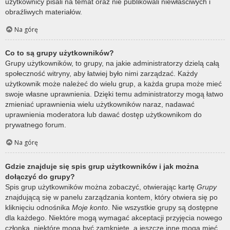
użytkownicy pisali na temat oraz nie publikowali niewłaściwych i
obraźliwych materiałów.
Na górę
Co to są grupy użytkowników?
Grupy użytkowników, to grupy, na jakie administratorzy dzielą całą
społeczność witryny, aby łatwiej było nimi zarządzać. Każdy
użytkownik może należeć do wielu grup, a każda grupa może mieć
swoje własne uprawnienia. Dzięki temu administratorzy mogą łatwo
zmieniać uprawnienia wielu użytkowników naraz, nadawać
uprawnienia moderatora lub dawać dostęp użytkownikom do
prywatnego forum.
Na górę
Gdzie znajduje się spis grup użytkowników i jak można
dołączyć do grupy?
Spis grup użytkowników można zobaczyć, otwierając kartę
Grupy
znajdującą się w panelu zarządzania kontem, który otwiera się po
kliknięciu odnośnika
Moje konto
. Nie wszystkie grupy są dostępne
dla każdego. Niektóre mogą wymagać akceptacji przyjęcia nowego
członka, niektóre mogą być zamknięte, a jeszcze inne mogą mieć