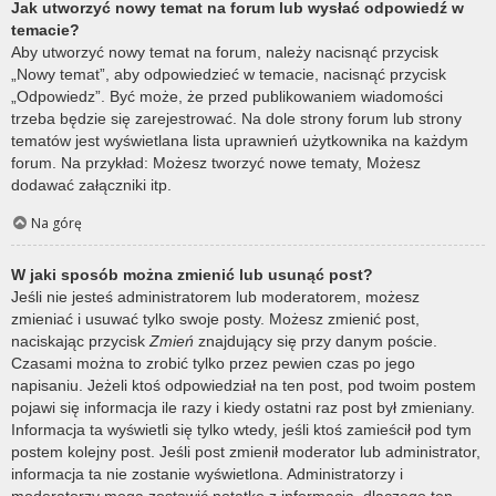
Jak utworzyć nowy temat na forum lub wysłać odpowiedź w
temacie?
Aby utworzyć nowy temat na forum, należy nacisnąć przycisk
„Nowy temat”, aby odpowiedzieć w temacie, nacisnąć przycisk
„Odpowiedz”. Być może, że przed publikowaniem wiadomości
trzeba będzie się zarejestrować. Na dole strony forum lub strony
tematów jest wyświetlana lista uprawnień użytkownika na każdym
forum. Na przykład: Możesz tworzyć nowe tematy, Możesz
dodawać załączniki itp.
Na górę
W jaki sposób można zmienić lub usunąć post?
Jeśli nie jesteś administratorem lub moderatorem, możesz
zmieniać i usuwać tylko swoje posty. Możesz zmienić post,
naciskając przycisk
Zmień
znajdujący się przy danym poście.
Czasami można to zrobić tylko przez pewien czas po jego
napisaniu. Jeżeli ktoś odpowiedział na ten post, pod twoim postem
pojawi się informacja ile razy i kiedy ostatni raz post był zmieniany.
Informacja ta wyświetli się tylko wtedy, jeśli ktoś zamieścił pod tym
postem kolejny post. Jeśli post zmienił moderator lub administrator,
informacja ta nie zostanie wyświetlona. Administratorzy i
moderatorzy mogą zostawić notatkę z informacją, dlaczego ten