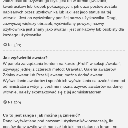
zależności od używanego stylu jest on w formie gwiazdek,
kwadracików lub kropek pokazujących, jak dużo postów zostało
napisanych przez użytkownika lub jaki jest jego status na tej
witrynie. Jest on wyświetlany poniżej nazwy użytkownika. Drugi,
zazwyczaj większy obrazek, wyświetlany powyżej nazwy
użytkownika jest znany jako awatar i jest unikatowy lub osobisty dla
każdego użytkownika.
Na górę
Jak wyświetlić awatar?
W panelu zarządzania kontem na karcie „Profil” w sekcji „Awatar”,
używając jednej z czterech metod: Gravatar, Galeria awatarów,
Zdalny awatar lub Prześlij awatar, można dodać awatar.
Wyświetlanie awatarów i sposób ich wyświetlania są uzależnione od
administratora witryny. Jeśli nie można używać awatarów na danej
witrynie, należy skontaktować się z jej administratorem.
Na górę
Co to jest ranga i jak można ją zmienić?
Rangi wyświetlane pod nazwami użytkowników oznaczają, ile
postów dany użytkownik napisał lub jaki ma status na forum, np.