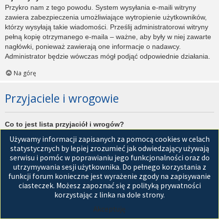
Przykro nam z tego powodu. System wysyłania e-maili witryny
zawiera zabezpieczenia umożliwiające wytropienie użytkowników,
którzy wysyłają takie wiadomości. Prześlij administratorowi witryny
pełną kopię otrzymanego e-maila – ważne, aby były w niej zawarte
nagłówki, ponieważ zawierają one informacje o nadawcy.
Administrator będzie wówczas mógł podjąć odpowiednie działania.
Na górę
Przyjaciele i wrogowie
Co to jest lista przyjaciół i wrogów?
Jest to lista, którą można użyć do organizowania różnych
Używamy informacji zapisanych za pomocą cookies w celach
użytkowników witryny. Użytkownicy dodani do listy przyjaciół będą
statystycznych by lepiej zrozumieć jak odwiedzający używają
wyświetleni na karcie
Przyjaciele
znajdującej się w panelu
serwisu i pomóc w poprawianiu jego funkcjonalności oraz do
zarządzania kontem. Z tego poziomu można szybko sprawdzić ich
utrzymywania sesji użytkownika. Do pełnego korzystania z
status, a także wysłać prywatną wiadomość. Zależnie od
funkcji forum konieczne jest wyrażenie zgody na zapisywanie
używanego stylu witryny, posty tych użytkowników mogą być
ciasteczek. Możesz zapoznać się z polityką prywatności
wyróżniane. Jeśli użytkownik zostanie dodany do listy wrogów,
korzystając z linka na dole strony.
wszystkie posty przez niego napisane domyślnie nie będą
Akceptuję
wyświetlane.