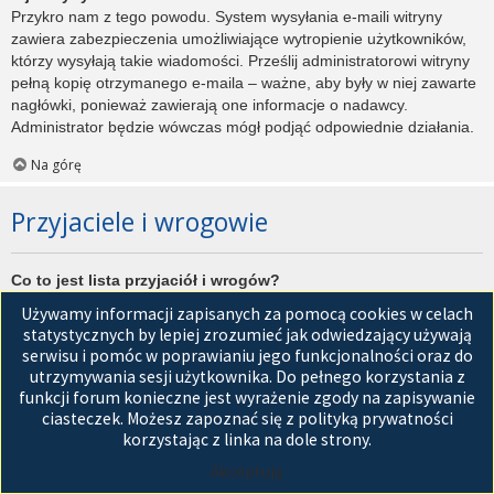
Przykro nam z tego powodu. System wysyłania e-maili witryny
zawiera zabezpieczenia umożliwiające wytropienie użytkowników,
którzy wysyłają takie wiadomości. Prześlij administratorowi witryny
pełną kopię otrzymanego e-maila – ważne, aby były w niej zawarte
nagłówki, ponieważ zawierają one informacje o nadawcy.
Administrator będzie wówczas mógł podjąć odpowiednie działania.
Na górę
Przyjaciele i wrogowie
Co to jest lista przyjaciół i wrogów?
Jest to lista, którą można użyć do organizowania różnych
Używamy informacji zapisanych za pomocą cookies w celach
użytkowników witryny. Użytkownicy dodani do listy przyjaciół będą
statystycznych by lepiej zrozumieć jak odwiedzający używają
wyświetleni na karcie
Przyjaciele
znajdującej się w panelu
serwisu i pomóc w poprawianiu jego funkcjonalności oraz do
zarządzania kontem. Z tego poziomu można szybko sprawdzić ich
utrzymywania sesji użytkownika. Do pełnego korzystania z
status, a także wysłać prywatną wiadomość. Zależnie od
funkcji forum konieczne jest wyrażenie zgody na zapisywanie
używanego stylu witryny, posty tych użytkowników mogą być
ciasteczek. Możesz zapoznać się z polityką prywatności
wyróżniane. Jeśli użytkownik zostanie dodany do listy wrogów,
korzystając z linka na dole strony.
wszystkie posty przez niego napisane domyślnie nie będą
Akceptuję
wyświetlane.