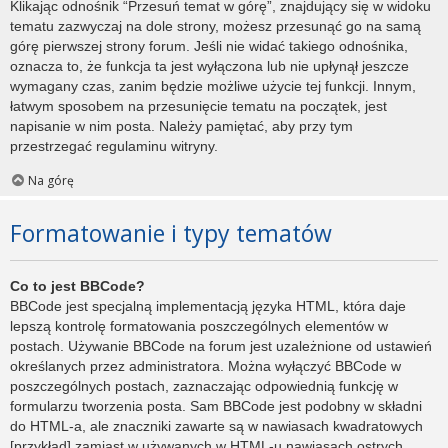
Klikając odnośnik “Przesuń temat w górę”, znajdujący się w widoku
tematu zazwyczaj na dole strony, możesz przesunąć go na samą
górę pierwszej strony forum. Jeśli nie widać takiego odnośnika,
oznacza to, że funkcja ta jest wyłączona lub nie upłynął jeszcze
wymagany czas, zanim będzie możliwe użycie tej funkcji. Innym,
łatwym sposobem na przesunięcie tematu na początek, jest
napisanie w nim posta. Należy pamiętać, aby przy tym
przestrzegać regulaminu witryny.
Na górę
Formatowanie i typy tematów
Co to jest BBCode?
BBCode jest specjalną implementacją języka HTML, która daje
lepszą kontrolę formatowania poszczególnych elementów w
postach. Używanie BBCode na forum jest uzależnione od ustawień
określanych przez administratora. Można wyłączyć BBCode w
poszczególnych postach, zaznaczając odpowiednią funkcję w
formularzu tworzenia posta. Sam BBCode jest podobny w składni
do HTML-a, ale znaczniki zawarte są w nawiasach kwadratowych
[przykład] zamiast w używanych w HTML-u nawiasach ostrych