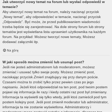
Jak utworzyć nowy temat na forum lub wysłać odpowiedź w
temacie?
Aby utworzyć nowy temat na forum, należy nacisnąć przycisk
„Nowy temat”, aby odpowiedzieć w temacie, nacisnąć przycisk
„Odpowiedz”. Być może, że przed publikowaniem wiadomości
trzeba będzie się zarejestrować. Na dole strony forum lub strony
tematów jest wyświetlana lista uprawnień użytkownika na każdym
forum. Na przykład: Możesz tworzyć nowe tematy, Możesz
dodawać załączniki itp.
Na górę
W jaki sposób można zmienić lub usunąć post?
Jeśli nie jesteś administratorem lub moderatorem, możesz
zmieniać i usuwać tylko swoje posty. Możesz zmienić post,
naciskając przycisk
Zmień
znajdujący się przy danym poście.
Czasami można to zrobić tylko przez pewien czas po jego
napisaniu. Jeżeli ktoś odpowiedział na ten post, pod twoim postem
pojawi się informacja ile razy i kiedy ostatni raz post był zmieniany.
Informacja ta wyświetli się tylko wtedy, jeśli ktoś zamieścił pod tym
postem kolejny post. Jeśli post zmienił moderator lub administrator,
informacja ta nie zostanie wyświetlona. Administratorzy i
moderatorzy mogą zostawić notatkę z informacją, dlaczego ten