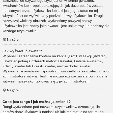
zależności od używanego stylu jest on w formie gwiazdek,
kwadracików lub kropek pokazujących, jak dużo postów zostało
napisanych przez użytkownika lub jaki jest jego status na tej
witrynie. Jest on wyświetlany poniżej nazwy użytkownika. Drugi,
zazwyczaj większy obrazek, wyświetlany powyżej nazwy
użytkownika jest znany jako awatar i jest unikatowy lub osobisty dla
każdego użytkownika.
Na górę
Jak wyświetlić awatar?
W panelu zarządzania kontem na karcie „Profil” w sekcji „Awatar”,
używając jednej z czterech metod: Gravatar, Galeria awatarów,
Zdalny awatar lub Prześlij awatar, można dodać awatar.
Wyświetlanie awatarów i sposób ich wyświetlania są uzależnione od
administratora witryny. Jeśli nie można używać awatarów na danej
witrynie, należy skontaktować się z jej administratorem.
Na górę
Co to jest ranga i jak można ją zmienić?
Rangi wyświetlane pod nazwami użytkowników oznaczają, ile
postów dany użytkownik napisał lub jaki ma status na forum, np.