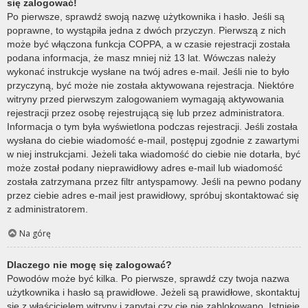
się zalogować!
Po pierwsze, sprawdź swoją nazwę użytkownika i hasło. Jeśli są
poprawne, to wystąpiła jedna z dwóch przyczyn. Pierwszą z nich
może być włączona funkcja COPPA, a w czasie rejestracji została
podana informacja, że masz mniej niż 13 lat. Wówczas należy
wykonać instrukcje wysłane na twój adres e-mail. Jeśli nie to było
przyczyną, być może nie została aktywowana rejestracja. Niektóre
witryny przed pierwszym zalogowaniem wymagają aktywowania
rejestracji przez osobę rejestrującą się lub przez administratora.
Informacja o tym była wyświetlona podczas rejestracji. Jeśli została
wysłana do ciebie wiadomość e-mail, postępuj zgodnie z zawartymi
w niej instrukcjami. Jeżeli taka wiadomość do ciebie nie dotarła, być
może został podany nieprawidłowy adres e-mail lub wiadomość
została zatrzymana przez filtr antyspamowy. Jeśli na pewno podany
przez ciebie adres e-mail jest prawidłowy, spróbuj skontaktować się
z administratorem.
Na górę
Dlaczego nie mogę się zalogować?
Powodów może być kilka. Po pierwsze, sprawdź czy twoja nazwa
użytkownika i hasło są prawidłowe. Jeżeli są prawidłowe, skontaktuj
się z właścicielem witryny i zapytaj czy cię nie zablokowano. Istnieje