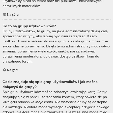
użytkownicy pisali na temat oraz nie publikowali niewłaściwych i
obraźliwych materiałów.
Na górę
Co to są grupy użytkowników?
Grupy użytkowników, to grupy, na jakie administratorzy dzielą całą
społeczność witryny, aby łatwiej było nimi zarządzać. Każdy
użytkownik może należeć do wielu grup, a każda grupa może mieć
swoje własne uprawnienia. Dzięki temu administratorzy mogą łatwo
zmieniać uprawnienia wielu użytkowników naraz, nadawać
uprawnienia moderatora lub dawać dostęp użytkownikom do
prywatnego forum.
Na górę
Gdzie znajduje się spis grup użytkowników i jak można
dołączyć do grupy?
Spis grup użytkowników można zobaczyć, otwierając kartę
Grupy
znajdującą się w panelu zarządzania kontem, który otwiera się po
kliknięciu odnośnika
Moje konto
. Nie wszystkie grupy są dostępne
dla każdego. Niektóre mogą wymagać akceptacji przyjęcia nowego
członka, niektóre mogą być zamknięte, a jeszcze inne mogą mieć