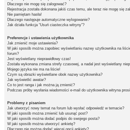
Dlaczego nie mogę się zalogować?
Rejestracja została dokonana jakiś czas temu, ale teraz nie mogę się z
Nie pamiętam hasła!
Dlaczego następuje automatyczne wylogowanie?
Jak działa funkcja “Usuń ciasteczka witryny”?
Preferencje i ustawienia użytkownika
Jak zmienić moje ustawienia?
W jaki sposób można zapobiec wyświetlaniu nazwy użytkownika na liśc
forum?
Jest wyświetlany nieprawidłowy czas!
Została wykonana zmiana strefy czasowej, a nadal jest wyświetlany nie
Mojego języka nie ma na liście!
Czym są obrazki wyświetlane obok nazwy użytkownika?
Jak wyświetlić awatar?
Co to jest ranga i jak można ją zmienić?
Podczas próby wysłania wiadomości e-mail do użytkownika witryna pros
Problemy z pisaniem
Jak utworzyć nowy temat na forum lub wysłać odpowiedź w temacie?
W jaki sposób można zmienić lub usunąć post?
W jaki sposób można dodać podpis do swojego posta?
W jaki sposób można utworzyć ankietę?
Dlaczego nie można dodać więcej opcji ankiety?