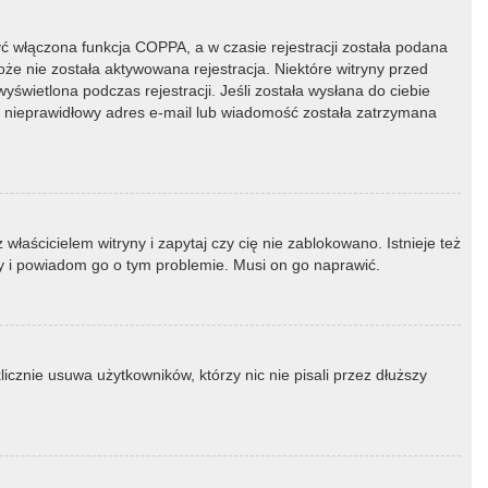
ć włączona funkcja COPPA, a w czasie rejestracji została podana
oże nie została aktywowana rejestracja. Niektóre witryny przed
świetlona podczas rejestracji. Jeśli została wysłana do ciebie
ny nieprawidłowy adres e-mail lub wiadomość została zatrzymana
łaścicielem witryny i zapytaj czy cię nie zablokowano. Istnieje też
ny i powiadom go o tym problemie. Musi on go naprawić.
icznie usuwa użytkowników, którzy nic nie pisali przez dłuższy