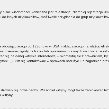
by pisać wiadomości, konieczna jest rejestracja. Niemniej rejestracja u
i do innych użytkowników, możliwość przypisania do grup użytkowników it
a obowiązującego od 1998 roku w USA, nakładającego na właścicieli st
nia pisemnej zgody rodziców lub opiekunów prawnych na zbieranie infor
 się na danej witrynie internetowej – skontaktuj się z prawnikiem, by u
taniu „Z kim się kontaktować w sprawach nadużyć lub zagadnień prawn
ejestrowały się nowe osoby. Właściciel witryny mógł także zablokować tw
 witryny.