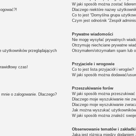
W jaki sposób można zostać lidere
alogować?!
Dlaczego niektóre nazwy użytkowni
Co to jest “Domyślna grupa użytkow
Czym jest odnośnik “Zespół adminis
Prywatne wiadomości
Nie mogę wysyłać prywatnych wiad
Otrzymuję niechciane prywatne wia
ie użytkowników przeglądających
Otrzymałem/otrzymałam spam lub obr
Przyjaciele i wrogowie
prawidłowy czas!
Co to jest lista przyjaciół i wrogów?
W jaki sposób można dodawać/usuwa
Przeszukiwanie forów
W jaki sposób można przeszukiwać 
i mnie o zalogowanie. Dlaczego?
Dlaczego moje wyszukiwanie nie z
Dlaczego moje wyszukiwanie zwraca
Jak można wyszukać użytkownikó
W jaki sposób można znaleźć swoje
Obserwowanie tematów i zakładki
Jaka jest różnica między dodaniem