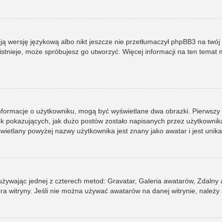
ją wersję językową albo nikt jeszcze nie przetłumaczył phpBB3 na twój 
e istnieje, może spróbujesz go utworzyć. Więcej informacji na ten tema
informacje o użytkowniku, mogą być wyświetlane dwa obrazki. Pierwszy
pokazujących, jak dużo postów zostało napisanych przez użytkownika lub
ietlany powyżej nazwy użytkownika jest znany jako awatar i jest unik
 używając jednej z czterech metod: Gravatar, Galeria awatarów, Zdalny
ra witryny. Jeśli nie można używać awatarów na danej witrynie, należy 