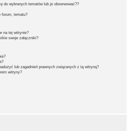
kę do wybranych tematów lub je obserwować??
 forum, tematu?
 na tej witrynie?
tkie swoje załączniki?
nia?
a?
nadużyć lub zagadnień prawnych związanych z tą witryną?
orem witryny?