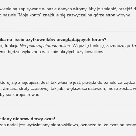
awienia są zapisywane w bazie danych witryny. Aby je zmienić, przej
 nazwie “Moje konto” znajduje się zazwyczaj na górze stron witryny.
ka na liście użytkowników przeglądających forum?
ię funkcja
Nie pokazuj statusu online
. Włącz tę funkcję, zaznaczając
Ta
ynie będzie wykazana w liczbie ukrytych użytkowników.
w której się znajdujesz. Jeśli tak właśnie jest, przejdź do panelu zarzą
 Zmiana strefy czasowej, tak jak i większości ustawień, może zostać 
by się zarejestrować.
etlany nieprawidłowy czas!
as nadal jest wyświetlany nieprawidłowo, oznacza to, że czas na serw