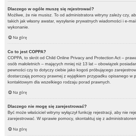
Dlaczego w ogóle muszę się rejestrować?
Możliwe, że nie musisz. To od administratora witryny zależy czy, a
takich jak własny awatar, wysyłanie prywatnych wiadomości i e-mail
wykonanie.
Na górę
Co to jest COPPA?
COPPA, to skrót od Child Online Privacy and Protection Act – praw
osób małoletnich – mających mniej niż 13 lat – obowiązek posiada
pewności czy to dotyczy ciebie jako kogoś próbującego zarejestrować
dostarczają pomocy prawnej z wyjątkiem przypadku opisanego w py
kontaktowym dla wszelkiego rodzaju porad prawnych.
Na górę
Dlaczego nie mogę się zarejestrować?
Być może właściciel witryny wyłączył funkcję rejestracji, aby nie r
zarejestrować. W sprawie pomocy, skontaktuj się z administratorem
Na górę