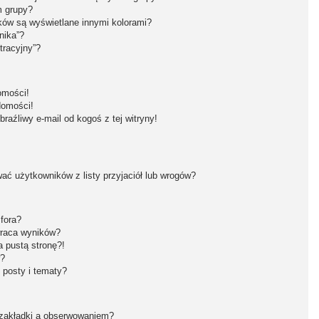
m grupy?
ków są wyświetlane innymi kolorami?
nika”?
tracyjny”?
omości!
domości!
aźliwy e-mail od kogoś z tej witryny!
ć użytkowników z listy przyjaciół lub wrogów?
fora?
wraca wyników?
 pustą stronę?!
w?
 posty i tematy?
 zakładki a obserwowaniem?