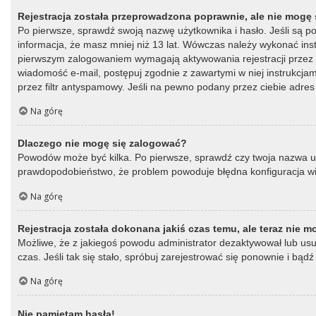
Rejestracja została przeprowadzona poprawnie, ale nie mogę 
Po pierwsze, sprawdź swoją nazwę użytkownika i hasło. Jeśli są p
informacja, że masz mniej niż 13 lat. Wówczas należy wykonać instr
pierwszym zalogowaniem wymagają aktywowania rejestracji przez oso
wiadomość e-mail, postępuj zgodnie z zawartymi w niej instrukcja
przez filtr antyspamowy. Jeśli na pewno podany przez ciebie adres 
Na górę
Dlaczego nie mogę się zalogować?
Powodów może być kilka. Po pierwsze, sprawdź czy twoja nazwa użytk
prawdopodobieństwo, że problem powoduje błędna konfiguracja witry
Na górę
Rejestracja została dokonana jakiś czas temu, ale teraz nie 
Możliwe, że z jakiegoś powodu administrator dezaktywował lub usun
czas. Jeśli tak się stało, spróbuj zarejestrować się ponownie i b
Na górę
Nie pamiętam hasła!