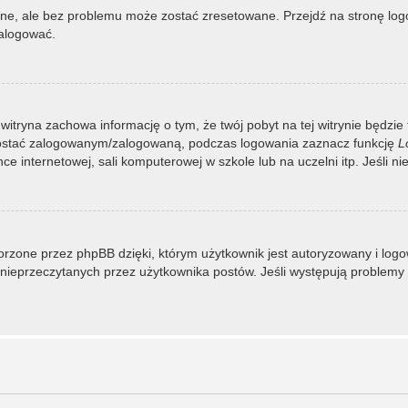
, ale bez problemu może zostać zresetowane. Przejdź na stronę logow
zalogować.
 witryna zachowa informację o tym, że twój pobyt na tej witrynie będzie
zostać zalogowanym/zalogowaną, podczas logowania zaznacz funkcję
L
 internetowej, sali komputerowej w szkole lub na uczelni itp. Jeśli nie w
rzone przez phpBB dzięki, którym użytkownik jest autoryzowany i logowa
 i nieprzeczytanych przez użytkownika postów. Jeśli występują proble