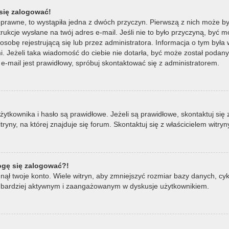
się zalogować!
oprawne, to wystąpiła jedna z dwóch przyczyn. Pierwszą z nich może by
ukcje wysłane na twój adres e-mail. Jeśli nie to było przyczyną, być m
bę rejestrującą się lub przez administratora. Informacja o tym była wy
mi. Jeżeli taka wiadomość do ciebie nie dotarła, być może został poda
e-mail jest prawidłowy, spróbuj skontaktować się z administratorem.
ownika i hasło są prawidłowe. Jeżeli są prawidłowe, skontaktuj się z w
ny, na której znajduje się forum. Skontaktuj się z właścicielem witry
mogę się zalogować?!
ął twoje konto. Wiele witryn, aby zmniejszyć rozmiar bazy danych, cykl
ądź bardziej aktywnym i zaangażowanym w dyskusje użytkownikiem.