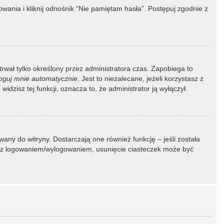
ania i kliknij odnośnik “Nie pamiętam hasła”. Postępuj zgodnie z
 trwał tylko określony przez administratora czas. Zapobiega to
oguj mnie automatycznie
. Jest to niezalecane, jeżeli korzystasz z
idzisz tej funkcji, oznacza to, że administrator ją wyłączył.
ny do witryny. Dostarczają one również funkcję – jeśli została
my z logowaniem/wylogowaniem, usunięcie ciasteczek może być