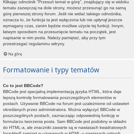
Klikając odnośnik “Przesuń temat w górę”, znajdujący się w widoku
tematu zazwyczaj na dole strony, możesz przesunąć go na samą
górę pierwszej strony forum. Jeśli nie widać takiego odnośnika,
oznacza to, że funkcja ta jest wyłączona lub nie upłynął jeszcze
wymagany czas, zanim będzie możliwe użycie tej funkcji. Innym,
łatwym sposobem na przesunięcie tematu na początek, jest
napisanie w nim posta. Należy pamiętać, aby przy tym
przestrzegać regulaminu witryny.
Na górę
Formatowanie i typy tematów
Co to jest BBCode?
BBCode jest specjalną implementacją języka HTML, która daje
lepszą kontrolę formatowania poszczególnych elementów w
postach. Używanie BBCode na forum jest uzależnione od ustawień
określanych przez administratora. Można wyłączyć BBCode w
poszczególnych postach, zaznaczając odpowiednią funkcję w
formularzu tworzenia posta. Sam BBCode jest podobny w składni
do HTML-a, ale znaczniki zawarte są w nawiasach kwadratowych
[przykład] zamiast w używanych w HTML-u nawiasach ostrych