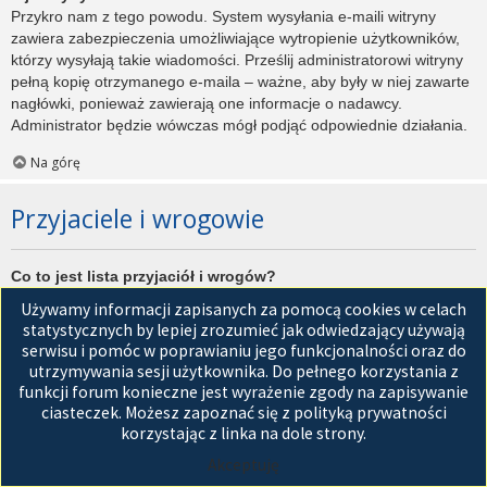
Przykro nam z tego powodu. System wysyłania e-maili witryny
zawiera zabezpieczenia umożliwiające wytropienie użytkowników,
którzy wysyłają takie wiadomości. Prześlij administratorowi witryny
pełną kopię otrzymanego e-maila – ważne, aby były w niej zawarte
nagłówki, ponieważ zawierają one informacje o nadawcy.
Administrator będzie wówczas mógł podjąć odpowiednie działania.
Na górę
Przyjaciele i wrogowie
Co to jest lista przyjaciół i wrogów?
Jest to lista, którą można użyć do organizowania różnych
Używamy informacji zapisanych za pomocą cookies w celach
użytkowników witryny. Użytkownicy dodani do listy przyjaciół będą
statystycznych by lepiej zrozumieć jak odwiedzający używają
wyświetleni na karcie
Przyjaciele
znajdującej się w panelu
serwisu i pomóc w poprawianiu jego funkcjonalności oraz do
zarządzania kontem. Z tego poziomu można szybko sprawdzić ich
utrzymywania sesji użytkownika. Do pełnego korzystania z
status, a także wysłać prywatną wiadomość. Zależnie od
funkcji forum konieczne jest wyrażenie zgody na zapisywanie
używanego stylu witryny, posty tych użytkowników mogą być
ciasteczek. Możesz zapoznać się z polityką prywatności
wyróżniane. Jeśli użytkownik zostanie dodany do listy wrogów,
korzystając z linka na dole strony.
wszystkie posty przez niego napisane domyślnie nie będą
Akceptuję
wyświetlane.