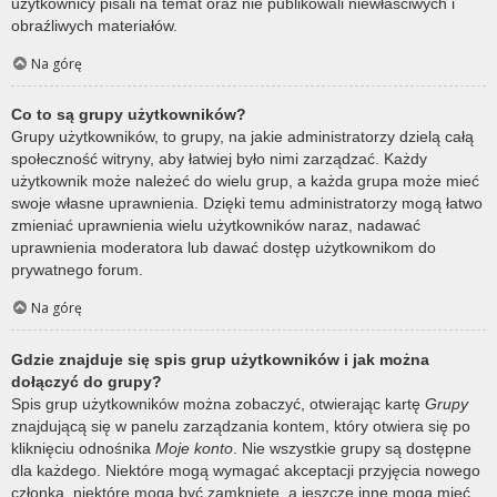
użytkownicy pisali na temat oraz nie publikowali niewłaściwych i
obraźliwych materiałów.
Na górę
Co to są grupy użytkowników?
Grupy użytkowników, to grupy, na jakie administratorzy dzielą całą
społeczność witryny, aby łatwiej było nimi zarządzać. Każdy
użytkownik może należeć do wielu grup, a każda grupa może mieć
swoje własne uprawnienia. Dzięki temu administratorzy mogą łatwo
zmieniać uprawnienia wielu użytkowników naraz, nadawać
uprawnienia moderatora lub dawać dostęp użytkownikom do
prywatnego forum.
Na górę
Gdzie znajduje się spis grup użytkowników i jak można
dołączyć do grupy?
Spis grup użytkowników można zobaczyć, otwierając kartę
Grupy
znajdującą się w panelu zarządzania kontem, który otwiera się po
kliknięciu odnośnika
Moje konto
. Nie wszystkie grupy są dostępne
dla każdego. Niektóre mogą wymagać akceptacji przyjęcia nowego
członka, niektóre mogą być zamknięte, a jeszcze inne mogą mieć