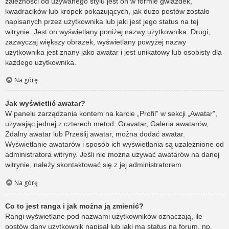
zależności od używanego stylu jest on w formie gwiazdek,
kwadracików lub kropek pokazujących, jak dużo postów zostało
napisanych przez użytkownika lub jaki jest jego status na tej
witrynie. Jest on wyświetlany poniżej nazwy użytkownika. Drugi,
zazwyczaj większy obrazek, wyświetlany powyżej nazwy
użytkownika jest znany jako awatar i jest unikatowy lub osobisty dla
każdego użytkownika.
Na górę
Jak wyświetlić awatar?
W panelu zarządzania kontem na karcie „Profil” w sekcji „Awatar”,
używając jednej z czterech metod: Gravatar, Galeria awatarów,
Zdalny awatar lub Prześlij awatar, można dodać awatar.
Wyświetlanie awatarów i sposób ich wyświetlania są uzależnione od
administratora witryny. Jeśli nie można używać awatarów na danej
witrynie, należy skontaktować się z jej administratorem.
Na górę
Co to jest ranga i jak można ją zmienić?
Rangi wyświetlane pod nazwami użytkowników oznaczają, ile
postów dany użytkownik napisał lub jaki ma status na forum, np.