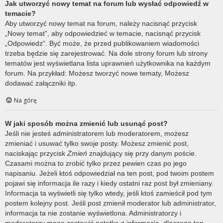
Jak utworzyć nowy temat na forum lub wysłać odpowiedź w
temacie?
Aby utworzyć nowy temat na forum, należy nacisnąć przycisk
„Nowy temat”, aby odpowiedzieć w temacie, nacisnąć przycisk
„Odpowiedz”. Być może, że przed publikowaniem wiadomości
trzeba będzie się zarejestrować. Na dole strony forum lub strony
tematów jest wyświetlana lista uprawnień użytkownika na każdym
forum. Na przykład: Możesz tworzyć nowe tematy, Możesz
dodawać załączniki itp.
Na górę
W jaki sposób można zmienić lub usunąć post?
Jeśli nie jesteś administratorem lub moderatorem, możesz
zmieniać i usuwać tylko swoje posty. Możesz zmienić post,
naciskając przycisk
Zmień
znajdujący się przy danym poście.
Czasami można to zrobić tylko przez pewien czas po jego
napisaniu. Jeżeli ktoś odpowiedział na ten post, pod twoim postem
pojawi się informacja ile razy i kiedy ostatni raz post był zmieniany.
Informacja ta wyświetli się tylko wtedy, jeśli ktoś zamieścił pod tym
postem kolejny post. Jeśli post zmienił moderator lub administrator,
informacja ta nie zostanie wyświetlona. Administratorzy i
moderatorzy mogą zostawić notatkę z informacją, dlaczego ten