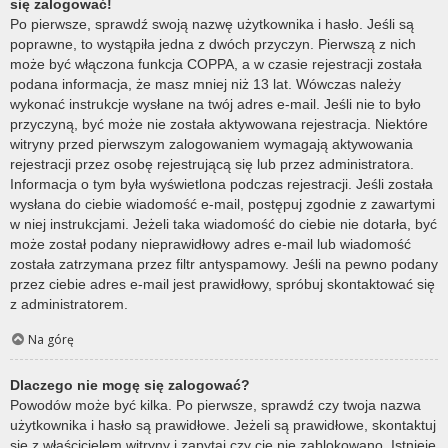
się zalogować!
Po pierwsze, sprawdź swoją nazwę użytkownika i hasło. Jeśli są
poprawne, to wystąpiła jedna z dwóch przyczyn. Pierwszą z nich
może być włączona funkcja COPPA, a w czasie rejestracji została
podana informacja, że masz mniej niż 13 lat. Wówczas należy
wykonać instrukcje wysłane na twój adres e-mail. Jeśli nie to było
przyczyną, być może nie została aktywowana rejestracja. Niektóre
witryny przed pierwszym zalogowaniem wymagają aktywowania
rejestracji przez osobę rejestrującą się lub przez administratora.
Informacja o tym była wyświetlona podczas rejestracji. Jeśli została
wysłana do ciebie wiadomość e-mail, postępuj zgodnie z zawartymi
w niej instrukcjami. Jeżeli taka wiadomość do ciebie nie dotarła, być
może został podany nieprawidłowy adres e-mail lub wiadomość
została zatrzymana przez filtr antyspamowy. Jeśli na pewno podany
przez ciebie adres e-mail jest prawidłowy, spróbuj skontaktować się
z administratorem.
Na górę
Dlaczego nie mogę się zalogować?
Powodów może być kilka. Po pierwsze, sprawdź czy twoja nazwa
użytkownika i hasło są prawidłowe. Jeżeli są prawidłowe, skontaktuj
się z właścicielem witryny i zapytaj czy cię nie zablokowano. Istnieje