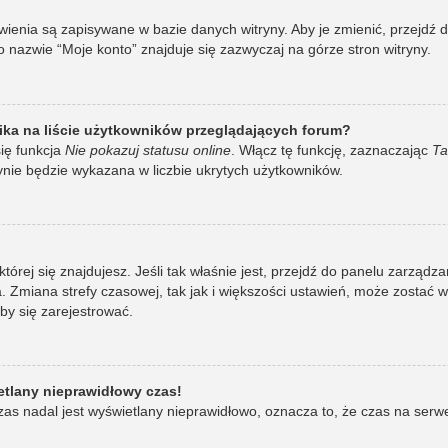
awienia są zapisywane w bazie danych witryny. Aby je zmienić, przej
 nazwie “Moje konto” znajduje się zazwyczaj na górze stron witryny.
ka na liście użytkowników przeglądających forum?
ię funkcja
Nie pokazuj statusu online
. Włącz tę funkcję, zaznaczając
Ta
ynie będzie wykazana w liczbie ukrytych użytkowników.
w której się znajdujesz. Jeśli tak właśnie jest, przejdź do panelu zarzą
 Zmiana strefy czasowej, tak jak i większości ustawień, może zostać 
by się zarejestrować.
etlany nieprawidłowy czas!
as nadal jest wyświetlany nieprawidłowo, oznacza to, że czas na serw