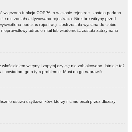
ć włączona funkcja COPPA, a w czasie rejestracji została podana
oże nie została aktywowana rejestracja. Niektóre witryny przed
świetlona podczas rejestracji. Jeśli została wysłana do ciebie
ny nieprawidłowy adres e-mail lub wiadomość została zatrzymana
łaścicielem witryny i zapytaj czy cię nie zablokowano. Istnieje też
ny i powiadom go o tym problemie. Musi on go naprawić.
icznie usuwa użytkowników, którzy nic nie pisali przez dłuższy