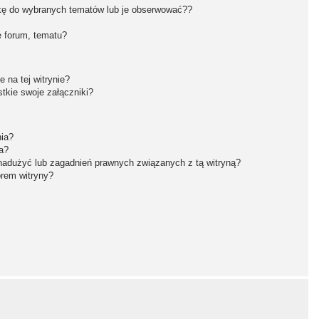
kę do wybranych tematów lub je obserwować??
 forum, tematu?
 na tej witrynie?
tkie swoje załączniki?
nia?
a?
nadużyć lub zagadnień prawnych związanych z tą witryną?
orem witryny?