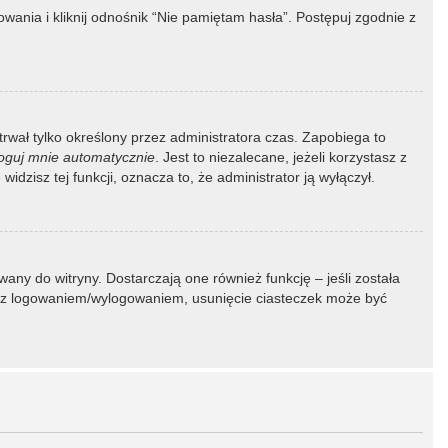
ania i kliknij odnośnik “Nie pamiętam hasła”. Postępuj zgodnie z
 trwał tylko określony przez administratora czas. Zapobiega to
oguj mnie automatycznie
. Jest to niezalecane, jeżeli korzystasz z
idzisz tej funkcji, oznacza to, że administrator ją wyłączył.
ny do witryny. Dostarczają one również funkcję – jeśli została
my z logowaniem/wylogowaniem, usunięcie ciasteczek może być