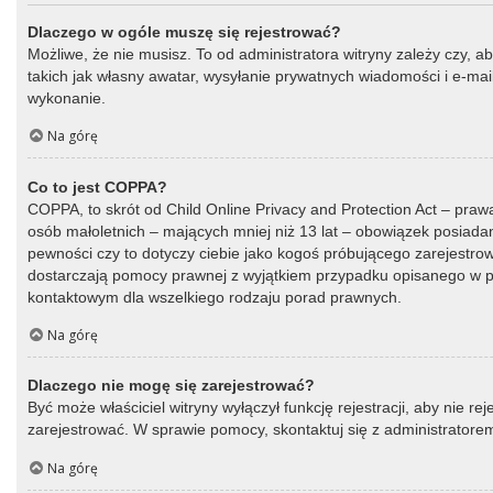
Dlaczego w ogóle muszę się rejestrować?
Możliwe, że nie musisz. To od administratora witryny zależy czy, a
takich jak własny awatar, wysyłanie prywatnych wiadomości i e-mail
wykonanie.
Na górę
Co to jest COPPA?
COPPA, to skrót od Child Online Privacy and Protection Act – praw
osób małoletnich – mających mniej niż 13 lat – obowiązek posiada
pewności czy to dotyczy ciebie jako kogoś próbującego zarejestrować
dostarczają pomocy prawnej z wyjątkiem przypadku opisanego w py
kontaktowym dla wszelkiego rodzaju porad prawnych.
Na górę
Dlaczego nie mogę się zarejestrować?
Być może właściciel witryny wyłączył funkcję rejestracji, aby nie r
zarejestrować. W sprawie pomocy, skontaktuj się z administratorem
Na górę