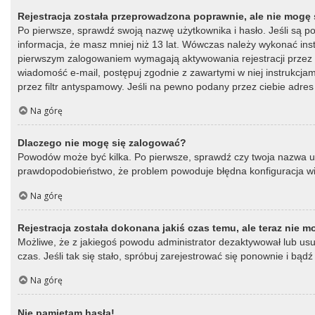
Rejestracja została przeprowadzona poprawnie, ale nie mogę 
Po pierwsze, sprawdź swoją nazwę użytkownika i hasło. Jeśli są p
informacja, że masz mniej niż 13 lat. Wówczas należy wykonać instr
pierwszym zalogowaniem wymagają aktywowania rejestracji przez oso
wiadomość e-mail, postępuj zgodnie z zawartymi w niej instrukcja
przez filtr antyspamowy. Jeśli na pewno podany przez ciebie adres 
Na górę
Dlaczego nie mogę się zalogować?
Powodów może być kilka. Po pierwsze, sprawdź czy twoja nazwa użytk
prawdopodobieństwo, że problem powoduje błędna konfiguracja witry
Na górę
Rejestracja została dokonana jakiś czas temu, ale teraz nie 
Możliwe, że z jakiegoś powodu administrator dezaktywował lub usun
czas. Jeśli tak się stało, spróbuj zarejestrować się ponownie i b
Na górę
Nie pamiętam hasła!