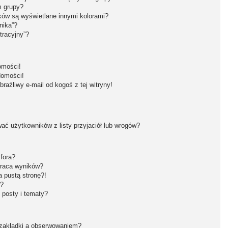
m grupy?
ków są wyświetlane innymi kolorami?
nika”?
tracyjny”?
omości!
domości!
aźliwy e-mail od kogoś z tej witryny!
ć użytkowników z listy przyjaciół lub wrogów?
fora?
wraca wyników?
 pustą stronę?!
w?
 posty i tematy?
 zakładki a obserwowaniem?