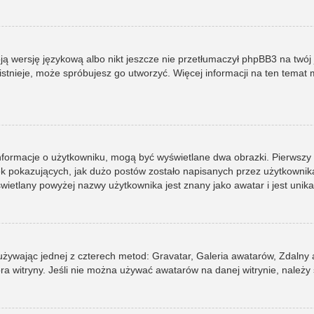
ją wersję językową albo nikt jeszcze nie przetłumaczył phpBB3 na twój 
e istnieje, może spróbujesz go utworzyć. Więcej informacji na ten tema
informacje o użytkowniku, mogą być wyświetlane dwa obrazki. Pierwszy
pokazujących, jak dużo postów zostało napisanych przez użytkownika lub
ietlany powyżej nazwy użytkownika jest znany jako awatar i jest unik
 używając jednej z czterech metod: Gravatar, Galeria awatarów, Zdalny
ra witryny. Jeśli nie można używać awatarów na danej witrynie, należy 