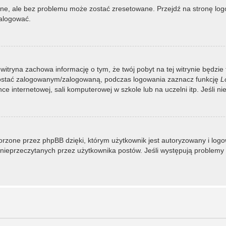
, ale bez problemu może zostać zresetowane. Przejdź na stronę logow
zalogować.
 witryna zachowa informację o tym, że twój pobyt na tej witrynie będzie
zostać zalogowanym/zalogowaną, podczas logowania zaznacz funkcję
L
 internetowej, sali komputerowej w szkole lub na uczelni itp. Jeśli nie w
rzone przez phpBB dzięki, którym użytkownik jest autoryzowany i logowa
 i nieprzeczytanych przez użytkownika postów. Jeśli występują proble