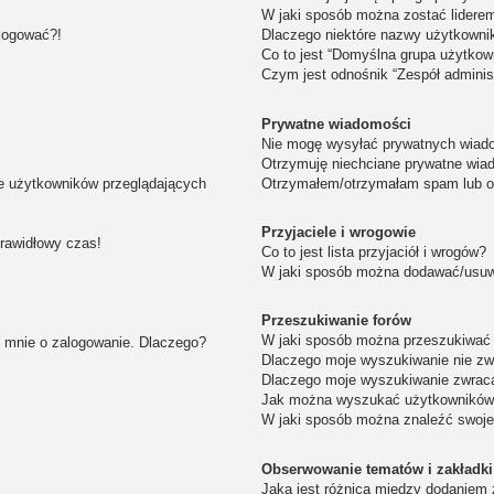
W jaki sposób można zostać lidere
alogować?!
Dlaczego niektóre nazwy użytkowni
Co to jest “Domyślna grupa użytkow
Czym jest odnośnik “Zespół adminis
Prywatne wiadomości
Nie mogę wysyłać prywatnych wiad
Otrzymuję niechciane prywatne wia
ie użytkowników przeglądających
Otrzymałem/otrzymałam spam lub obr
Przyjaciele i wrogowie
prawidłowy czas!
Co to jest lista przyjaciół i wrogów?
W jaki sposób można dodawać/usuwa
Przeszukiwanie forów
W jaki sposób można przeszukiwać 
i mnie o zalogowanie. Dlaczego?
Dlaczego moje wyszukiwanie nie z
Dlaczego moje wyszukiwanie zwraca
Jak można wyszukać użytkownikó
W jaki sposób można znaleźć swoje
Obserwowanie tematów i zakładki
Jaka jest różnica między dodaniem