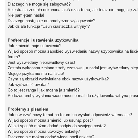
Dlaczego nie mogę się zalogować?
Rejestracja została dokonana jakiś czas temu, ale teraz nie mogę się z
Nie pamiętam hasła!
Dlaczego następuje automatyczne wylogowanie?
Jak działa funkcja “Usuń ciasteczka witryny”?
Preferencje i ustawienia użytkownika
Jak zmienić moje ustawienia?
W jaki sposób można zapobiec wyświetlaniu nazwy użytkownika na liśc
forum?
Jest wyświetlany nieprawidłowy czas!
Została wykonana zmiana strefy czasowej, a nadal jest wyświetlany nie
Mojego języka nie ma na liście!
Czym są obrazki wyświetlane obok nazwy użytkownika?
Jak wyświetlić awatar?
Co to jest ranga i jak można ją zmienić?
Podczas próby wysłania wiadomości e-mail do użytkownika witryna pros
Problemy z pisaniem
Jak utworzyć nowy temat na forum lub wysłać odpowiedź w temacie?
W jaki sposób można zmienić lub usunąć post?
W jaki sposób można dodać podpis do swojego posta?
W jaki sposób można utworzyć ankietę?
Dlaczego nie można dodać więcej opcji ankiety?