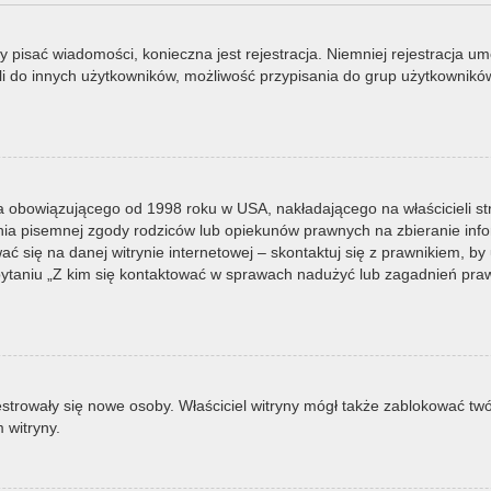
by pisać wiadomości, konieczna jest rejestracja. Niemniej rejestracja u
i do innych użytkowników, możliwość przypisania do grup użytkowników it
a obowiązującego od 1998 roku w USA, nakładającego na właścicieli st
nia pisemnej zgody rodziców lub opiekunów prawnych na zbieranie infor
 się na danej witrynie internetowej – skontaktuj się z prawnikiem, by u
taniu „Z kim się kontaktować w sprawach nadużyć lub zagadnień prawn
ejestrowały się nowe osoby. Właściciel witryny mógł także zablokować tw
 witryny.