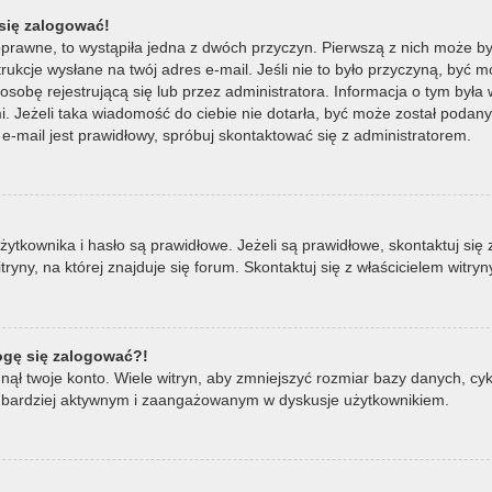
się zalogować!
oprawne, to wystąpiła jedna z dwóch przyczyn. Pierwszą z nich może by
ukcje wysłane na twój adres e-mail. Jeśli nie to było przyczyną, być m
bę rejestrującą się lub przez administratora. Informacja o tym była wy
mi. Jeżeli taka wiadomość do ciebie nie dotarła, być może został poda
e-mail jest prawidłowy, spróbuj skontaktować się z administratorem.
ownika i hasło są prawidłowe. Jeżeli są prawidłowe, skontaktuj się z w
ny, na której znajduje się forum. Skontaktuj się z właścicielem witry
mogę się zalogować?!
ął twoje konto. Wiele witryn, aby zmniejszyć rozmiar bazy danych, cykl
ądź bardziej aktywnym i zaangażowanym w dyskusje użytkownikiem.