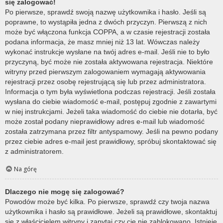
się zalogować!
Po pierwsze, sprawdź swoją nazwę użytkownika i hasło. Jeśli są
poprawne, to wystąpiła jedna z dwóch przyczyn. Pierwszą z nich
może być włączona funkcja COPPA, a w czasie rejestracji została
podana informacja, że masz mniej niż 13 lat. Wówczas należy
wykonać instrukcje wysłane na twój adres e-mail. Jeśli nie to było
przyczyną, być może nie została aktywowana rejestracja. Niektóre
witryny przed pierwszym zalogowaniem wymagają aktywowania
rejestracji przez osobę rejestrującą się lub przez administratora.
Informacja o tym była wyświetlona podczas rejestracji. Jeśli została
wysłana do ciebie wiadomość e-mail, postępuj zgodnie z zawartymi
w niej instrukcjami. Jeżeli taka wiadomość do ciebie nie dotarła, być
może został podany nieprawidłowy adres e-mail lub wiadomość
została zatrzymana przez filtr antyspamowy. Jeśli na pewno podany
przez ciebie adres e-mail jest prawidłowy, spróbuj skontaktować się
z administratorem.
Na górę
Dlaczego nie mogę się zalogować?
Powodów może być kilka. Po pierwsze, sprawdź czy twoja nazwa
użytkownika i hasło są prawidłowe. Jeżeli są prawidłowe, skontaktuj
się z właścicielem witryny i zapytaj czy cię nie zablokowano. Istnieje