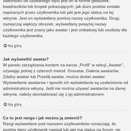
zależności od używanego stylu jest on w formie gwiazdek,
kwadracików lub kropek pokazujących, jak dużo postów zostało
napisanych przez użytkownika lub jaki jest jego status na tej
witrynie. Jest on wyświetlany poniżej nazwy użytkownika. Drugi,
zazwyczaj większy obrazek, wyświetlany powyżej nazwy
użytkownika jest znany jako awatar i jest unikatowy lub osobisty dla
każdego użytkownika.
Na górę
Jak wyświetlić awatar?
W panelu zarządzania kontem na karcie „Profil” w sekcji „Awatar”,
używając jednej z czterech metod: Gravatar, Galeria awatarów,
Zdalny awatar lub Prześlij awatar, można dodać awatar.
Wyświetlanie awatarów i sposób ich wyświetlania są uzależnione od
administratora witryny. Jeśli nie można używać awatarów na danej
witrynie, należy skontaktować się z jej administratorem.
Na górę
Co to jest ranga i jak można ją zmienić?
Rangi wyświetlane pod nazwami użytkowników oznaczają, ile
postów dany użytkownik napisał lub jaki ma status na forum, np.