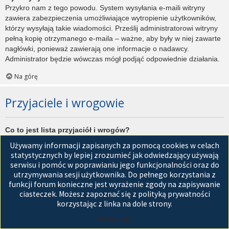
Przykro nam z tego powodu. System wysyłania e-maili witryny
zawiera zabezpieczenia umożliwiające wytropienie użytkowników,
którzy wysyłają takie wiadomości. Prześlij administratorowi witryny
pełną kopię otrzymanego e-maila – ważne, aby były w niej zawarte
nagłówki, ponieważ zawierają one informacje o nadawcy.
Administrator będzie wówczas mógł podjąć odpowiednie działania.
Na górę
Przyjaciele i wrogowie
Co to jest lista przyjaciół i wrogów?
Jest to lista, którą można użyć do organizowania różnych
Używamy informacji zapisanych za pomocą cookies w celach
użytkowników witryny. Użytkownicy dodani do listy przyjaciół będą
statystycznych by lepiej zrozumieć jak odwiedzający używają
wyświetleni na karcie
Przyjaciele
znajdującej się w panelu
serwisu i pomóc w poprawianiu jego funkcjonalności oraz do
zarządzania kontem. Z tego poziomu można szybko sprawdzić ich
utrzymywania sesji użytkownika. Do pełnego korzystania z
status, a także wysłać prywatną wiadomość. Zależnie od
funkcji forum konieczne jest wyrażenie zgody na zapisywanie
używanego stylu witryny, posty tych użytkowników mogą być
ciasteczek. Możesz zapoznać się z polityką prywatności
wyróżniane. Jeśli użytkownik zostanie dodany do listy wrogów,
korzystając z linka na dole strony.
wszystkie posty przez niego napisane domyślnie nie będą
Akceptuję
wyświetlane.