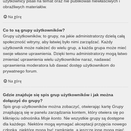
użytkownicy pisali na temat oraz nie publikowali niewłaściwych i
obraźliwych materiałów.
Na górę
Co to są grupy użytkowników?
Grupy użytkowników, to grupy, na jakie administratorzy dzielą całą
społeczność witryny, aby łatwiej było nimi zarządzać. Każdy
użytkownik może należeć do wielu grup, a każda grupa może mieć
swoje własne uprawnienia. Dzięki temu administratorzy mogą łatwo
zmieniać uprawnienia wielu użytkowników naraz, nadawać
uprawnienia moderatora lub dawać dostęp użytkownikom do
prywatnego forum.
Na górę
Gdzie znajduje się spis grup użytkowników i jak można
dołączyć do grupy?
Spis grup użytkowników można zobaczyć, otwierając kartę
Grupy
znajdującą się w panelu zarządzania kontem, który otwiera się po
kliknięciu odnośnika
Moje konto
. Nie wszystkie grupy są dostępne
dla każdego. Niektóre mogą wymagać akceptacji przyjęcia nowego
członka, niektóre mogą być zamknięte, a jeszcze inne mogą mieć