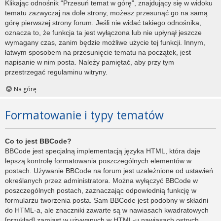
Klikając odnośnik “Przesuń temat w górę”, znajdujący się w widoku
tematu zazwyczaj na dole strony, możesz przesunąć go na samą
górę pierwszej strony forum. Jeśli nie widać takiego odnośnika,
oznacza to, że funkcja ta jest wyłączona lub nie upłynął jeszcze
wymagany czas, zanim będzie możliwe użycie tej funkcji. Innym,
łatwym sposobem na przesunięcie tematu na początek, jest
napisanie w nim posta. Należy pamiętać, aby przy tym
przestrzegać regulaminu witryny.
Na górę
Formatowanie i typy tematów
Co to jest BBCode?
BBCode jest specjalną implementacją języka HTML, która daje
lepszą kontrolę formatowania poszczególnych elementów w
postach. Używanie BBCode na forum jest uzależnione od ustawień
określanych przez administratora. Można wyłączyć BBCode w
poszczególnych postach, zaznaczając odpowiednią funkcję w
formularzu tworzenia posta. Sam BBCode jest podobny w składni
do HTML-a, ale znaczniki zawarte są w nawiasach kwadratowych
[przykład] zamiast w używanych w HTML-u nawiasach ostrych