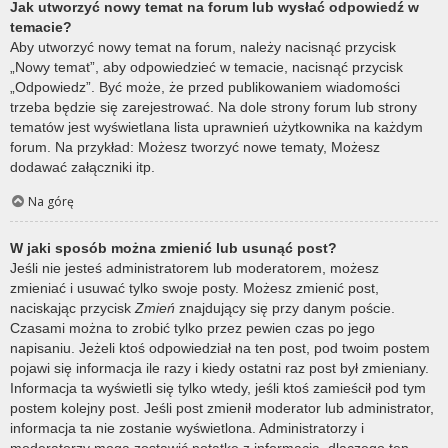
Jak utworzyć nowy temat na forum lub wysłać odpowiedź w
temacie?
Aby utworzyć nowy temat na forum, należy nacisnąć przycisk
„Nowy temat”, aby odpowiedzieć w temacie, nacisnąć przycisk
„Odpowiedz”. Być może, że przed publikowaniem wiadomości
trzeba będzie się zarejestrować. Na dole strony forum lub strony
tematów jest wyświetlana lista uprawnień użytkownika na każdym
forum. Na przykład: Możesz tworzyć nowe tematy, Możesz
dodawać załączniki itp.
Na górę
W jaki sposób można zmienić lub usunąć post?
Jeśli nie jesteś administratorem lub moderatorem, możesz
zmieniać i usuwać tylko swoje posty. Możesz zmienić post,
naciskając przycisk
Zmień
znajdujący się przy danym poście.
Czasami można to zrobić tylko przez pewien czas po jego
napisaniu. Jeżeli ktoś odpowiedział na ten post, pod twoim postem
pojawi się informacja ile razy i kiedy ostatni raz post był zmieniany.
Informacja ta wyświetli się tylko wtedy, jeśli ktoś zamieścił pod tym
postem kolejny post. Jeśli post zmienił moderator lub administrator,
informacja ta nie zostanie wyświetlona. Administratorzy i
moderatorzy mogą zostawić notatkę z informacją, dlaczego ten