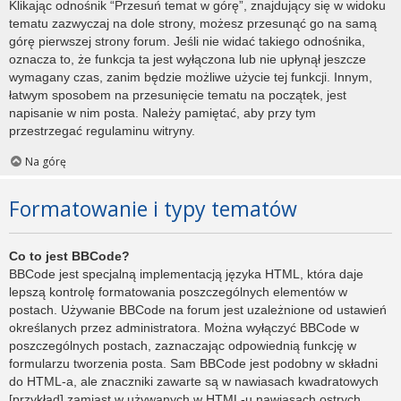
Klikając odnośnik “Przesuń temat w górę”, znajdujący się w widoku
tematu zazwyczaj na dole strony, możesz przesunąć go na samą
górę pierwszej strony forum. Jeśli nie widać takiego odnośnika,
oznacza to, że funkcja ta jest wyłączona lub nie upłynął jeszcze
wymagany czas, zanim będzie możliwe użycie tej funkcji. Innym,
łatwym sposobem na przesunięcie tematu na początek, jest
napisanie w nim posta. Należy pamiętać, aby przy tym
przestrzegać regulaminu witryny.
Na górę
Formatowanie i typy tematów
Co to jest BBCode?
BBCode jest specjalną implementacją języka HTML, która daje
lepszą kontrolę formatowania poszczególnych elementów w
postach. Używanie BBCode na forum jest uzależnione od ustawień
określanych przez administratora. Można wyłączyć BBCode w
poszczególnych postach, zaznaczając odpowiednią funkcję w
formularzu tworzenia posta. Sam BBCode jest podobny w składni
do HTML-a, ale znaczniki zawarte są w nawiasach kwadratowych
[przykład] zamiast w używanych w HTML-u nawiasach ostrych