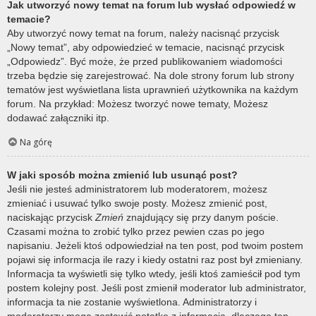
Jak utworzyć nowy temat na forum lub wysłać odpowiedź w
temacie?
Aby utworzyć nowy temat na forum, należy nacisnąć przycisk
„Nowy temat”, aby odpowiedzieć w temacie, nacisnąć przycisk
„Odpowiedz”. Być może, że przed publikowaniem wiadomości
trzeba będzie się zarejestrować. Na dole strony forum lub strony
tematów jest wyświetlana lista uprawnień użytkownika na każdym
forum. Na przykład: Możesz tworzyć nowe tematy, Możesz
dodawać załączniki itp.
Na górę
W jaki sposób można zmienić lub usunąć post?
Jeśli nie jesteś administratorem lub moderatorem, możesz
zmieniać i usuwać tylko swoje posty. Możesz zmienić post,
naciskając przycisk
Zmień
znajdujący się przy danym poście.
Czasami można to zrobić tylko przez pewien czas po jego
napisaniu. Jeżeli ktoś odpowiedział na ten post, pod twoim postem
pojawi się informacja ile razy i kiedy ostatni raz post był zmieniany.
Informacja ta wyświetli się tylko wtedy, jeśli ktoś zamieścił pod tym
postem kolejny post. Jeśli post zmienił moderator lub administrator,
informacja ta nie zostanie wyświetlona. Administratorzy i
moderatorzy mogą zostawić notatkę z informacją, dlaczego ten