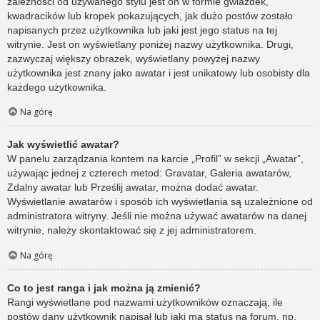
zależności od używanego stylu jest on w formie gwiazdek,
kwadracików lub kropek pokazujących, jak dużo postów zostało
napisanych przez użytkownika lub jaki jest jego status na tej
witrynie. Jest on wyświetlany poniżej nazwy użytkownika. Drugi,
zazwyczaj większy obrazek, wyświetlany powyżej nazwy
użytkownika jest znany jako awatar i jest unikatowy lub osobisty dla
każdego użytkownika.
Na górę
Jak wyświetlić awatar?
W panelu zarządzania kontem na karcie „Profil” w sekcji „Awatar”,
używając jednej z czterech metod: Gravatar, Galeria awatarów,
Zdalny awatar lub Prześlij awatar, można dodać awatar.
Wyświetlanie awatarów i sposób ich wyświetlania są uzależnione od
administratora witryny. Jeśli nie można używać awatarów na danej
witrynie, należy skontaktować się z jej administratorem.
Na górę
Co to jest ranga i jak można ją zmienić?
Rangi wyświetlane pod nazwami użytkowników oznaczają, ile
postów dany użytkownik napisał lub jaki ma status na forum, np.