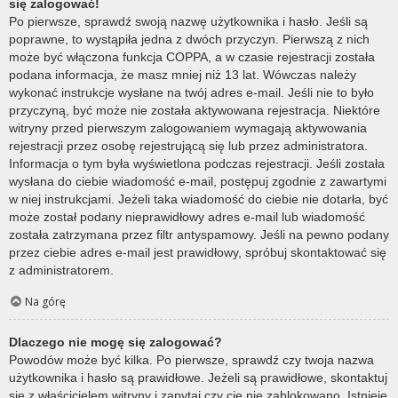
się zalogować!
Po pierwsze, sprawdź swoją nazwę użytkownika i hasło. Jeśli są
poprawne, to wystąpiła jedna z dwóch przyczyn. Pierwszą z nich
może być włączona funkcja COPPA, a w czasie rejestracji została
podana informacja, że masz mniej niż 13 lat. Wówczas należy
wykonać instrukcje wysłane na twój adres e-mail. Jeśli nie to było
przyczyną, być może nie została aktywowana rejestracja. Niektóre
witryny przed pierwszym zalogowaniem wymagają aktywowania
rejestracji przez osobę rejestrującą się lub przez administratora.
Informacja o tym była wyświetlona podczas rejestracji. Jeśli została
wysłana do ciebie wiadomość e-mail, postępuj zgodnie z zawartymi
w niej instrukcjami. Jeżeli taka wiadomość do ciebie nie dotarła, być
może został podany nieprawidłowy adres e-mail lub wiadomość
została zatrzymana przez filtr antyspamowy. Jeśli na pewno podany
przez ciebie adres e-mail jest prawidłowy, spróbuj skontaktować się
z administratorem.
Na górę
Dlaczego nie mogę się zalogować?
Powodów może być kilka. Po pierwsze, sprawdź czy twoja nazwa
użytkownika i hasło są prawidłowe. Jeżeli są prawidłowe, skontaktuj
się z właścicielem witryny i zapytaj czy cię nie zablokowano. Istnieje