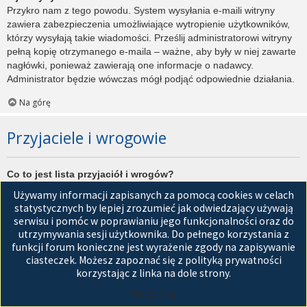
Przykro nam z tego powodu. System wysyłania e-maili witryny
zawiera zabezpieczenia umożliwiające wytropienie użytkowników,
którzy wysyłają takie wiadomości. Prześlij administratorowi witryny
pełną kopię otrzymanego e-maila – ważne, aby były w niej zawarte
nagłówki, ponieważ zawierają one informacje o nadawcy.
Administrator będzie wówczas mógł podjąć odpowiednie działania.
Na górę
Przyjaciele i wrogowie
Co to jest lista przyjaciół i wrogów?
Jest to lista, którą można użyć do organizowania różnych
Używamy informacji zapisanych za pomocą cookies w celach
użytkowników witryny. Użytkownicy dodani do listy przyjaciół będą
statystycznych by lepiej zrozumieć jak odwiedzający używają
wyświetleni na karcie
Przyjaciele
znajdującej się w panelu
serwisu i pomóc w poprawianiu jego funkcjonalności oraz do
zarządzania kontem. Z tego poziomu można szybko sprawdzić ich
utrzymywania sesji użytkownika. Do pełnego korzystania z
status, a także wysłać prywatną wiadomość. Zależnie od
funkcji forum konieczne jest wyrażenie zgody na zapisywanie
używanego stylu witryny, posty tych użytkowników mogą być
ciasteczek. Możesz zapoznać się z polityką prywatności
wyróżniane. Jeśli użytkownik zostanie dodany do listy wrogów,
korzystając z linka na dole strony.
wszystkie posty przez niego napisane domyślnie nie będą
Akceptuję
wyświetlane.