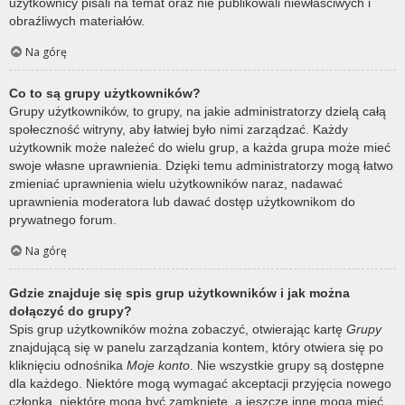
użytkownicy pisali na temat oraz nie publikowali niewłaściwych i
obraźliwych materiałów.
Na górę
Co to są grupy użytkowników?
Grupy użytkowników, to grupy, na jakie administratorzy dzielą całą
społeczność witryny, aby łatwiej było nimi zarządzać. Każdy
użytkownik może należeć do wielu grup, a każda grupa może mieć
swoje własne uprawnienia. Dzięki temu administratorzy mogą łatwo
zmieniać uprawnienia wielu użytkowników naraz, nadawać
uprawnienia moderatora lub dawać dostęp użytkownikom do
prywatnego forum.
Na górę
Gdzie znajduje się spis grup użytkowników i jak można
dołączyć do grupy?
Spis grup użytkowników można zobaczyć, otwierając kartę
Grupy
znajdującą się w panelu zarządzania kontem, który otwiera się po
kliknięciu odnośnika
Moje konto
. Nie wszystkie grupy są dostępne
dla każdego. Niektóre mogą wymagać akceptacji przyjęcia nowego
członka, niektóre mogą być zamknięte, a jeszcze inne mogą mieć