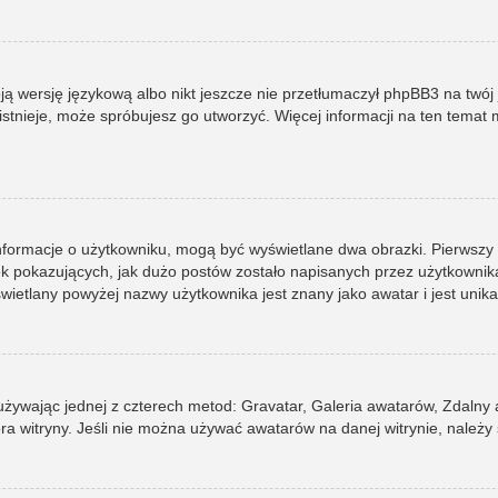
ją wersję językową albo nikt jeszcze nie przetłumaczył phpBB3 na twój 
e istnieje, może spróbujesz go utworzyć. Więcej informacji na ten tema
informacje o użytkowniku, mogą być wyświetlane dwa obrazki. Pierwszy
pokazujących, jak dużo postów zostało napisanych przez użytkownika lub
ietlany powyżej nazwy użytkownika jest znany jako awatar i jest unik
 używając jednej z czterech metod: Gravatar, Galeria awatarów, Zdalny
ra witryny. Jeśli nie można używać awatarów na danej witrynie, należy 