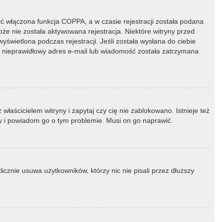
ć włączona funkcja COPPA, a w czasie rejestracji została podana
oże nie została aktywowana rejestracja. Niektóre witryny przed
świetlona podczas rejestracji. Jeśli została wysłana do ciebie
ny nieprawidłowy adres e-mail lub wiadomość została zatrzymana
łaścicielem witryny i zapytaj czy cię nie zablokowano. Istnieje też
ny i powiadom go o tym problemie. Musi on go naprawić.
icznie usuwa użytkowników, którzy nic nie pisali przez dłuższy