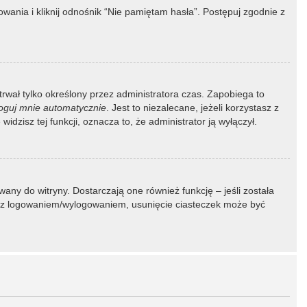
ania i kliknij odnośnik “Nie pamiętam hasła”. Postępuj zgodnie z
 trwał tylko określony przez administratora czas. Zapobiega to
oguj mnie automatycznie
. Jest to niezalecane, jeżeli korzystasz z
idzisz tej funkcji, oznacza to, że administrator ją wyłączył.
ny do witryny. Dostarczają one również funkcję – jeśli została
my z logowaniem/wylogowaniem, usunięcie ciasteczek może być