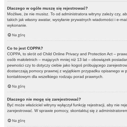
Dlaczego w ogóle muszę się rejestrować?
Możliwe, że nie musisz. To od administratora witryny zależy czy, a
takich jak własny awatar, wysyłanie prywatnych wiadomości i e-mail
wykonanie.
Na górę
Co to jest COPPA?
COPPA, to skrót od Child Online Privacy and Protection Act – praw
osób małoletnich – mających mniej niż 13 lat – obowiązek posiada
pewności czy to dotyczy ciebie jako kogoś próbującego zarejestrować
dostarczają pomocy prawnej z wyjątkiem przypadku opisanego w py
kontaktowym dla wszelkiego rodzaju porad prawnych.
Na górę
Dlaczego nie mogę się zarejestrować?
Być może właściciel witryny wyłączył funkcję rejestracji, aby nie r
zarejestrować. W sprawie pomocy, skontaktuj się z administratorem
Na górę