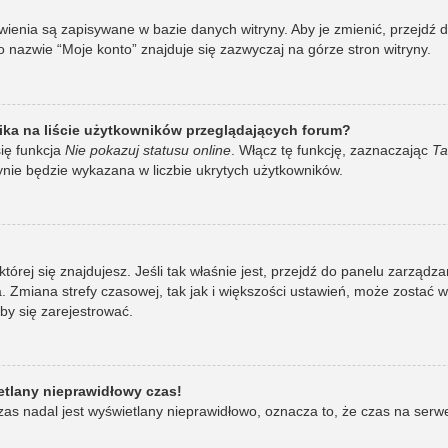
awienia są zapisywane w bazie danych witryny. Aby je zmienić, przej
 nazwie “Moje konto” znajduje się zazwyczaj na górze stron witryny.
ka na liście użytkowników przeglądających forum?
ię funkcja
Nie pokazuj statusu online
. Włącz tę funkcję, zaznaczając
Ta
ynie będzie wykazana w liczbie ukrytych użytkowników.
w której się znajdujesz. Jeśli tak właśnie jest, przejdź do panelu zarzą
 Zmiana strefy czasowej, tak jak i większości ustawień, może zostać 
by się zarejestrować.
etlany nieprawidłowy czas!
as nadal jest wyświetlany nieprawidłowo, oznacza to, że czas na serw