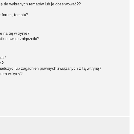
kę do wybranych tematów lub je obserwować??
 forum, tematu?
 na tej witrynie?
tkie swoje załączniki?
nia?
a?
nadużyć lub zagadnień prawnych związanych z tą witryną?
orem witryny?