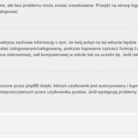
, ale bez problemu może zostać zresetowane. Przejdź na stronę logow
zalogować.
 witryna zachowa informację o tym, że twój pobyt na tej witrynie będzie
zostać zalogowanym/zalogowaną, podczas logowania zaznacz funkcję
L
 internetowej, sali komputerowej w szkole lub na uczelni itp. Jeśli nie w
rzone przez phpBB dzięki, którym użytkownik jest autoryzowany i logowa
 i nieprzeczytanych przez użytkownika postów. Jeśli występują proble