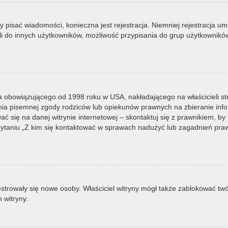
by pisać wiadomości, konieczna jest rejestracja. Niemniej rejestracja u
i do innych użytkowników, możliwość przypisania do grup użytkowników it
a obowiązującego od 1998 roku w USA, nakładającego na właścicieli st
nia pisemnej zgody rodziców lub opiekunów prawnych na zbieranie infor
 się na danej witrynie internetowej – skontaktuj się z prawnikiem, by u
taniu „Z kim się kontaktować w sprawach nadużyć lub zagadnień prawn
ejestrowały się nowe osoby. Właściciel witryny mógł także zablokować tw
 witryny.