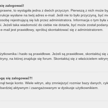
się zalogować!
oprawne, to wystąpiła jedna z dwóch przyczyn. Pierwszą z nich może by
ukcje wysłane na twój adres e-mail. Jeśli nie to było przyczyną, być m
bę rejestrującą się lub przez administratora. Informacja o tym była wy
mi. Jeżeli taka wiadomość do ciebie nie dotarła, być może został poda
e-mail jest prawidłowy, spróbuj skontaktować się z administratorem.
ownika i hasło są prawidłowe. Jeżeli są prawidłowe, skontaktuj się z w
ny, na której znajduje się forum. Skontaktuj się z właścicielem witry
mogę się zalogować?!
ął twoje konto. Wiele witryn, aby zmniejszyć rozmiar bazy danych, cykl
ądź bardziej aktywnym i zaangażowanym w dyskusje użytkownikiem.