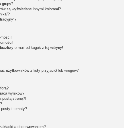
m grupy?
ków są wyświetlane innymi kolorami?
nika”?
tracyjny”?
omości!
domości!
aźliwy e-mail od kogoś z tej witryny!
ć użytkowników z listy przyjaciół lub wrogów?
fora?
wraca wyników?
 pustą stronę?!
w?
 posty i tematy?
 zakładki a obserwowaniem?