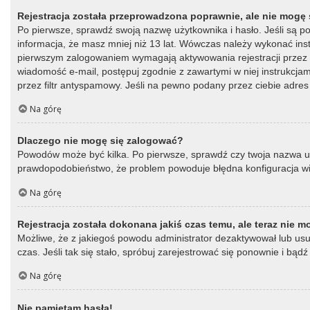
Rejestracja została przeprowadzona poprawnie, ale nie mogę 
Po pierwsze, sprawdź swoją nazwę użytkownika i hasło. Jeśli są p
informacja, że masz mniej niż 13 lat. Wówczas należy wykonać instr
pierwszym zalogowaniem wymagają aktywowania rejestracji przez oso
wiadomość e-mail, postępuj zgodnie z zawartymi w niej instrukcja
przez filtr antyspamowy. Jeśli na pewno podany przez ciebie adres 
Na górę
Dlaczego nie mogę się zalogować?
Powodów może być kilka. Po pierwsze, sprawdź czy twoja nazwa użytk
prawdopodobieństwo, że problem powoduje błędna konfiguracja witry
Na górę
Rejestracja została dokonana jakiś czas temu, ale teraz nie 
Możliwe, że z jakiegoś powodu administrator dezaktywował lub usun
czas. Jeśli tak się stało, spróbuj zarejestrować się ponownie i b
Na górę
Nie pamiętam hasła!