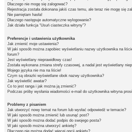
Dlaczego nie mogę się zalogować?
Rejestracja została dokonana jakiś czas temu, ale teraz nie mogę się z
Nie pamiętam hasła!
Dlaczego następuje automatyczne wylogowanie?
Jak działa funkcja “Usuń ciasteczka witryny”?
Preferencje i ustawienia użytkownika
Jak zmienić moje ustawienia?
W jaki sposób można zapobiec wyświetlaniu nazwy użytkownika na liśc
forum?
Jest wyświetlany nieprawidłowy czas!
Została wykonana zmiana strefy czasowej, a nadal jest wyświetlany nie
Mojego języka nie ma na liście!
Czym są obrazki wyświetlane obok nazwy użytkownika?
Jak wyświetlić awatar?
Co to jest ranga i jak można ją zmienić?
Podczas próby wysłania wiadomości e-mail do użytkownika witryna pros
Problemy z pisaniem
Jak utworzyć nowy temat na forum lub wysłać odpowiedź w temacie?
W jaki sposób można zmienić lub usunąć post?
W jaki sposób można dodać podpis do swojego posta?
W jaki sposób można utworzyć ankietę?
Dlaczego nie można dodać więcej opcji ankiety?