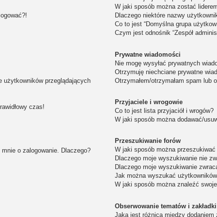
W jaki sposób można zostać lidere
alogować?!
Dlaczego niektóre nazwy użytkowni
Co to jest “Domyślna grupa użytkow
Czym jest odnośnik “Zespół adminis
Prywatne wiadomości
Nie mogę wysyłać prywatnych wiad
Otrzymuję niechciane prywatne wia
ie użytkowników przeglądających
Otrzymałem/otrzymałam spam lub obr
Przyjaciele i wrogowie
prawidłowy czas!
Co to jest lista przyjaciół i wrogów?
W jaki sposób można dodawać/usuwa
Przeszukiwanie forów
W jaki sposób można przeszukiwać 
i mnie o zalogowanie. Dlaczego?
Dlaczego moje wyszukiwanie nie z
Dlaczego moje wyszukiwanie zwraca
Jak można wyszukać użytkownikó
W jaki sposób można znaleźć swoje
Obserwowanie tematów i zakładki
Jaka jest różnica między dodaniem