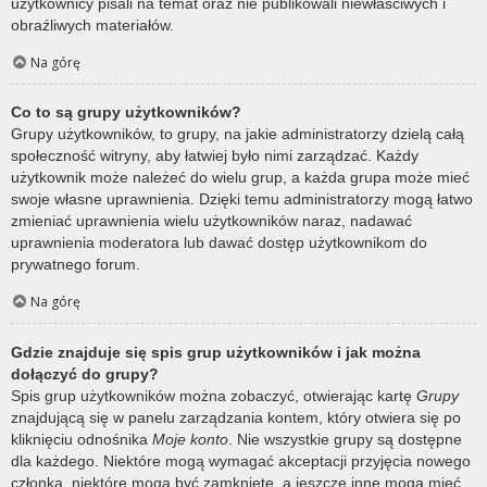
użytkownicy pisali na temat oraz nie publikowali niewłaściwych i
obraźliwych materiałów.
Na górę
Co to są grupy użytkowników?
Grupy użytkowników, to grupy, na jakie administratorzy dzielą całą
społeczność witryny, aby łatwiej było nimi zarządzać. Każdy
użytkownik może należeć do wielu grup, a każda grupa może mieć
swoje własne uprawnienia. Dzięki temu administratorzy mogą łatwo
zmieniać uprawnienia wielu użytkowników naraz, nadawać
uprawnienia moderatora lub dawać dostęp użytkownikom do
prywatnego forum.
Na górę
Gdzie znajduje się spis grup użytkowników i jak można
dołączyć do grupy?
Spis grup użytkowników można zobaczyć, otwierając kartę
Grupy
znajdującą się w panelu zarządzania kontem, który otwiera się po
kliknięciu odnośnika
Moje konto
. Nie wszystkie grupy są dostępne
dla każdego. Niektóre mogą wymagać akceptacji przyjęcia nowego
członka, niektóre mogą być zamknięte, a jeszcze inne mogą mieć