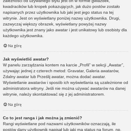
zależności od używanego stylu jest on w formie gwiazdek,
kwadracików lub kropek pokazujących, jak dużo postów zostało
napisanych przez użytkownika lub jaki jest jego status na tej
witrynie. Jest on wyświetlany poniżej nazwy użytkownika. Drugi,
zazwyczaj większy obrazek, wyświetlany powyżej nazwy
użytkownika jest znany jako awatar i jest unikatowy lub osobisty dla
każdego użytkownika.
Na górę
Jak wyświetlić awatar?
W panelu zarządzania kontem na karcie „Profil” w sekcji „Awatar”,
używając jednej z czterech metod: Gravatar, Galeria awatarów,
Zdalny awatar lub Prześlij awatar, można dodać awatar.
Wyświetlanie awatarów i sposób ich wyświetlania są uzależnione od
administratora witryny. Jeśli nie można używać awatarów na danej
witrynie, należy skontaktować się z jej administratorem.
Na górę
Co to jest ranga i jak można ją zmienić?
Rangi wyświetlane pod nazwami użytkowników oznaczają, ile
postów dany użytkownik napisał lub jaki ma status na forum, np.