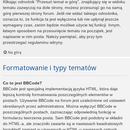
Klikając odnośnik “Przesuń temat w górę”, znajdujący się w widoku
tematu zazwyczaj na dole strony, możesz przesunąć go na samą
górę pierwszej strony forum. Jeśli nie widać takiego odnośnika,
oznacza to, że funkcja ta jest wyłączona lub nie upłynął jeszcze
wymagany czas, zanim będzie możliwe użycie tej funkcji. Innym,
łatwym sposobem na przesunięcie tematu na początek, jest
napisanie w nim posta. Należy pamiętać, aby przy tym
przestrzegać regulaminu witryny.
Na górę
Formatowanie i typy tematów
Co to jest BBCode?
BBCode jest specjalną implementacją języka HTML, która daje
lepszą kontrolę formatowania poszczególnych elementów w
postach. Używanie BBCode na forum jest uzależnione od ustawień
określanych przez administratora. Można wyłączyć BBCode w
poszczególnych postach, zaznaczając odpowiednią funkcję w
formularzu tworzenia posta. Sam BBCode jest podobny w składni
do HTML-a, ale znaczniki zawarte są w nawiasach kwadratowych
[przykład] zamiast w używanych w HTML-u nawiasach ostrych