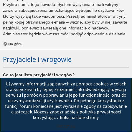
Przykro nam z tego powodu. System wysyłania e-maili witryny
zawiera zabezpieczenia umożliwiające wytropienie użytkowników,
którzy wysyłają takie wiadomości. Prześlij administratorowi witryny
pełną kopię otrzymanego e-maila – ważne, aby były w niej zawarte
nagłówki, ponieważ zawierają one informacje o nadawcy.
Administrator będzie wówczas mógł podjąć odpowiednie działania.
Na górę
Przyjaciele i wrogowie
Co to jest lista przyjaciół i wrogów?
Jest to lista, którą można użyć do organizowania różnych
Używamy informacji zapisanych za pomocą cookies w celach
użytkowników witryny. Użytkownicy dodani do listy przyjaciół będą
statystycznych by lepiej zrozumieć jak odwiedzający używają
wyświetleni na karcie
Przyjaciele
znajdującej się w panelu
serwisu i pomóc w poprawianiu jego funkcjonalności oraz do
zarządzania kontem. Z tego poziomu można szybko sprawdzić ich
utrzymywania sesji użytkownika. Do pełnego korzystania z
status, a także wysłać prywatną wiadomość. Zależnie od
funkcji forum konieczne jest wyrażenie zgody na zapisywanie
używanego stylu witryny, posty tych użytkowników mogą być
ciasteczek. Możesz zapoznać się z polityką prywatności
wyróżniane. Jeśli użytkownik zostanie dodany do listy wrogów,
korzystając z linka na dole strony.
wszystkie posty przez niego napisane domyślnie nie będą
Akceptuję
wyświetlane.