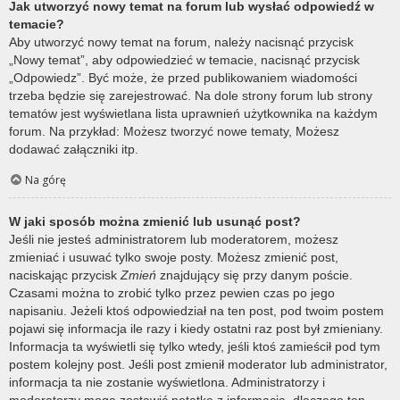
Jak utworzyć nowy temat na forum lub wysłać odpowiedź w
temacie?
Aby utworzyć nowy temat na forum, należy nacisnąć przycisk
„Nowy temat”, aby odpowiedzieć w temacie, nacisnąć przycisk
„Odpowiedz”. Być może, że przed publikowaniem wiadomości
trzeba będzie się zarejestrować. Na dole strony forum lub strony
tematów jest wyświetlana lista uprawnień użytkownika na każdym
forum. Na przykład: Możesz tworzyć nowe tematy, Możesz
dodawać załączniki itp.
Na górę
W jaki sposób można zmienić lub usunąć post?
Jeśli nie jesteś administratorem lub moderatorem, możesz
zmieniać i usuwać tylko swoje posty. Możesz zmienić post,
naciskając przycisk
Zmień
znajdujący się przy danym poście.
Czasami można to zrobić tylko przez pewien czas po jego
napisaniu. Jeżeli ktoś odpowiedział na ten post, pod twoim postem
pojawi się informacja ile razy i kiedy ostatni raz post był zmieniany.
Informacja ta wyświetli się tylko wtedy, jeśli ktoś zamieścił pod tym
postem kolejny post. Jeśli post zmienił moderator lub administrator,
informacja ta nie zostanie wyświetlona. Administratorzy i
moderatorzy mogą zostawić notatkę z informacją, dlaczego ten