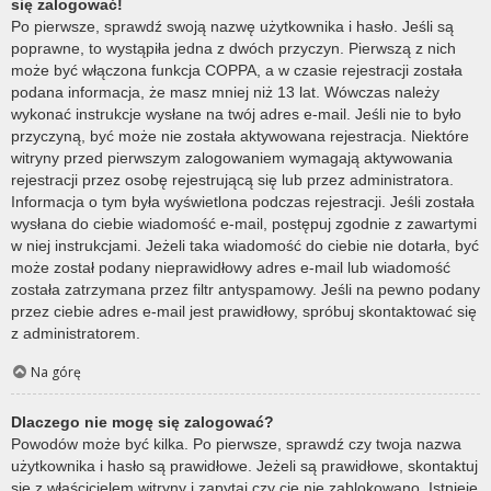
się zalogować!
Po pierwsze, sprawdź swoją nazwę użytkownika i hasło. Jeśli są
poprawne, to wystąpiła jedna z dwóch przyczyn. Pierwszą z nich
może być włączona funkcja COPPA, a w czasie rejestracji została
podana informacja, że masz mniej niż 13 lat. Wówczas należy
wykonać instrukcje wysłane na twój adres e-mail. Jeśli nie to było
przyczyną, być może nie została aktywowana rejestracja. Niektóre
witryny przed pierwszym zalogowaniem wymagają aktywowania
rejestracji przez osobę rejestrującą się lub przez administratora.
Informacja o tym była wyświetlona podczas rejestracji. Jeśli została
wysłana do ciebie wiadomość e-mail, postępuj zgodnie z zawartymi
w niej instrukcjami. Jeżeli taka wiadomość do ciebie nie dotarła, być
może został podany nieprawidłowy adres e-mail lub wiadomość
została zatrzymana przez filtr antyspamowy. Jeśli na pewno podany
przez ciebie adres e-mail jest prawidłowy, spróbuj skontaktować się
z administratorem.
Na górę
Dlaczego nie mogę się zalogować?
Powodów może być kilka. Po pierwsze, sprawdź czy twoja nazwa
użytkownika i hasło są prawidłowe. Jeżeli są prawidłowe, skontaktuj
się z właścicielem witryny i zapytaj czy cię nie zablokowano. Istnieje