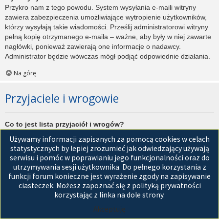
Przykro nam z tego powodu. System wysyłania e-maili witryny
zawiera zabezpieczenia umożliwiające wytropienie użytkowników,
którzy wysyłają takie wiadomości. Prześlij administratorowi witryny
pełną kopię otrzymanego e-maila – ważne, aby były w niej zawarte
nagłówki, ponieważ zawierają one informacje o nadawcy.
Administrator będzie wówczas mógł podjąć odpowiednie działania.
Na górę
Przyjaciele i wrogowie
Co to jest lista przyjaciół i wrogów?
Jest to lista, którą można użyć do organizowania różnych
Używamy informacji zapisanych za pomocą cookies w celach
użytkowników witryny. Użytkownicy dodani do listy przyjaciół będą
statystycznych by lepiej zrozumieć jak odwiedzający używają
wyświetleni na karcie
Przyjaciele
znajdującej się w panelu
serwisu i pomóc w poprawianiu jego funkcjonalności oraz do
zarządzania kontem. Z tego poziomu można szybko sprawdzić ich
utrzymywania sesji użytkownika. Do pełnego korzystania z
status, a także wysłać prywatną wiadomość. Zależnie od
funkcji forum konieczne jest wyrażenie zgody na zapisywanie
używanego stylu witryny, posty tych użytkowników mogą być
ciasteczek. Możesz zapoznać się z polityką prywatności
wyróżniane. Jeśli użytkownik zostanie dodany do listy wrogów,
korzystając z linka na dole strony.
wszystkie posty przez niego napisane domyślnie nie będą
Akceptuję
wyświetlane.