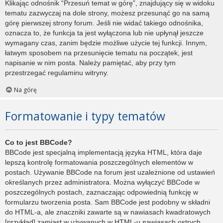
Klikając odnośnik “Przesuń temat w górę”, znajdujący się w widoku
tematu zazwyczaj na dole strony, możesz przesunąć go na samą
górę pierwszej strony forum. Jeśli nie widać takiego odnośnika,
oznacza to, że funkcja ta jest wyłączona lub nie upłynął jeszcze
wymagany czas, zanim będzie możliwe użycie tej funkcji. Innym,
łatwym sposobem na przesunięcie tematu na początek, jest
napisanie w nim posta. Należy pamiętać, aby przy tym
przestrzegać regulaminu witryny.
Na górę
Formatowanie i typy tematów
Co to jest BBCode?
BBCode jest specjalną implementacją języka HTML, która daje
lepszą kontrolę formatowania poszczególnych elementów w
postach. Używanie BBCode na forum jest uzależnione od ustawień
określanych przez administratora. Można wyłączyć BBCode w
poszczególnych postach, zaznaczając odpowiednią funkcję w
formularzu tworzenia posta. Sam BBCode jest podobny w składni
do HTML-a, ale znaczniki zawarte są w nawiasach kwadratowych
[przykład] zamiast w używanych w HTML-u nawiasach ostrych