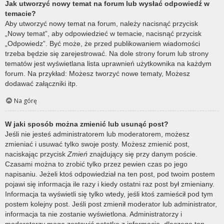
Jak utworzyć nowy temat na forum lub wysłać odpowiedź w
temacie?
Aby utworzyć nowy temat na forum, należy nacisnąć przycisk
„Nowy temat”, aby odpowiedzieć w temacie, nacisnąć przycisk
„Odpowiedz”. Być może, że przed publikowaniem wiadomości
trzeba będzie się zarejestrować. Na dole strony forum lub strony
tematów jest wyświetlana lista uprawnień użytkownika na każdym
forum. Na przykład: Możesz tworzyć nowe tematy, Możesz
dodawać załączniki itp.
Na górę
W jaki sposób można zmienić lub usunąć post?
Jeśli nie jesteś administratorem lub moderatorem, możesz
zmieniać i usuwać tylko swoje posty. Możesz zmienić post,
naciskając przycisk
Zmień
znajdujący się przy danym poście.
Czasami można to zrobić tylko przez pewien czas po jego
napisaniu. Jeżeli ktoś odpowiedział na ten post, pod twoim postem
pojawi się informacja ile razy i kiedy ostatni raz post był zmieniany.
Informacja ta wyświetli się tylko wtedy, jeśli ktoś zamieścił pod tym
postem kolejny post. Jeśli post zmienił moderator lub administrator,
informacja ta nie zostanie wyświetlona. Administratorzy i
moderatorzy mogą zostawić notatkę z informacją, dlaczego ten