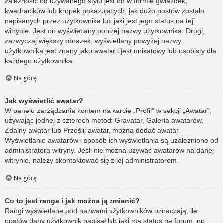
zależności od używanego stylu jest on w formie gwiazdek,
kwadracików lub kropek pokazujących, jak dużo postów zostało
napisanych przez użytkownika lub jaki jest jego status na tej
witrynie. Jest on wyświetlany poniżej nazwy użytkownika. Drugi,
zazwyczaj większy obrazek, wyświetlany powyżej nazwy
użytkownika jest znany jako awatar i jest unikatowy lub osobisty dla
każdego użytkownika.
Na górę
Jak wyświetlić awatar?
W panelu zarządzania kontem na karcie „Profil” w sekcji „Awatar”,
używając jednej z czterech metod: Gravatar, Galeria awatarów,
Zdalny awatar lub Prześlij awatar, można dodać awatar.
Wyświetlanie awatarów i sposób ich wyświetlania są uzależnione od
administratora witryny. Jeśli nie można używać awatarów na danej
witrynie, należy skontaktować się z jej administratorem.
Na górę
Co to jest ranga i jak można ją zmienić?
Rangi wyświetlane pod nazwami użytkowników oznaczają, ile
postów dany użytkownik napisał lub jaki ma status na forum, np.