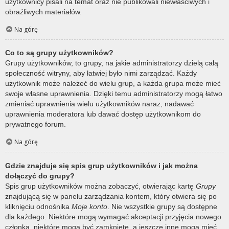
użytkownicy pisali na temat oraz nie publikowali niewłaściwych i
obraźliwych materiałów.
Na górę
Co to są grupy użytkowników?
Grupy użytkowników, to grupy, na jakie administratorzy dzielą całą
społeczność witryny, aby łatwiej było nimi zarządzać. Każdy
użytkownik może należeć do wielu grup, a każda grupa może mieć
swoje własne uprawnienia. Dzięki temu administratorzy mogą łatwo
zmieniać uprawnienia wielu użytkowników naraz, nadawać
uprawnienia moderatora lub dawać dostęp użytkownikom do
prywatnego forum.
Na górę
Gdzie znajduje się spis grup użytkowników i jak można
dołączyć do grupy?
Spis grup użytkowników można zobaczyć, otwierając kartę
Grupy
znajdującą się w panelu zarządzania kontem, który otwiera się po
kliknięciu odnośnika
Moje konto
. Nie wszystkie grupy są dostępne
dla każdego. Niektóre mogą wymagać akceptacji przyjęcia nowego
członka, niektóre mogą być zamknięte, a jeszcze inne mogą mieć