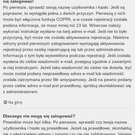
się zalogować!
Po pierwsze, sprawdź swoją nazwę użytkownika i hasło. Jeśli są
poprawne, to wystąpiła jedna z dwóch przyczyn. Pierwszą z nich
może być włączona funkcja COPPA, a w czasie rejestracji została
podana informacja, że masz mniej niż 13 lat. Wówczas należy
wykonać instrukcje wysłane na twój adres e-mail. Jeśli nie to było
przyczyną, być może nie została aktywowana rejestracja. Niektóre
witryny przed pierwszym zalogowaniem wymagają aktywowania
rejestracji przez osobę rejestrującą się lub przez administratora.
Informacja o tym była wyświetlona podczas rejestracji. Jeśli została
wysłana do ciebie wiadomość e-mail, postępuj zgodnie z zawartymi
w niej instrukcjami. Jeżeli taka wiadomość do ciebie nie dotarła, być
może został podany nieprawidłowy adres e-mail lub wiadomość
została zatrzymana przez filtr antyspamowy. Jeśli na pewno podany
przez ciebie adres e-mail jest prawidłowy, spróbuj skontaktować się
z administratorem.
Na górę
Dlaczego nie mogę się zalogować?
Powodów może być kilka. Po pierwsze, sprawdź czy twoja nazwa
użytkownika i hasło są prawidłowe. Jeżeli są prawidłowe, skontaktuj
się z właścicielem witryny i zapytaj czy cię nie zablokowano. Istnieje