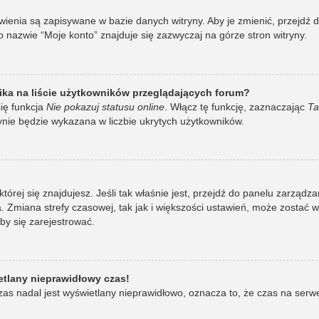
awienia są zapisywane w bazie danych witryny. Aby je zmienić, przej
 nazwie “Moje konto” znajduje się zazwyczaj na górze stron witryny.
ka na liście użytkowników przeglądających forum?
ię funkcja
Nie pokazuj statusu online
. Włącz tę funkcję, zaznaczając
Ta
ynie będzie wykazana w liczbie ukrytych użytkowników.
w której się znajdujesz. Jeśli tak właśnie jest, przejdź do panelu zarzą
 Zmiana strefy czasowej, tak jak i większości ustawień, może zostać 
by się zarejestrować.
etlany nieprawidłowy czas!
as nadal jest wyświetlany nieprawidłowo, oznacza to, że czas na serw