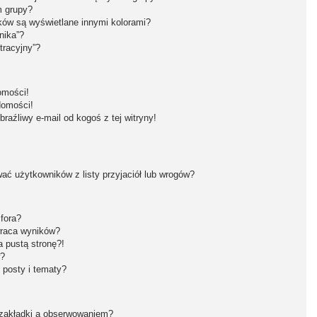
m grupy?
ków są wyświetlane innymi kolorami?
nika”?
tracyjny”?
omości!
domości!
aźliwy e-mail od kogoś z tej witryny!
ć użytkowników z listy przyjaciół lub wrogów?
fora?
wraca wyników?
 pustą stronę?!
w?
 posty i tematy?
 zakładki a obserwowaniem?