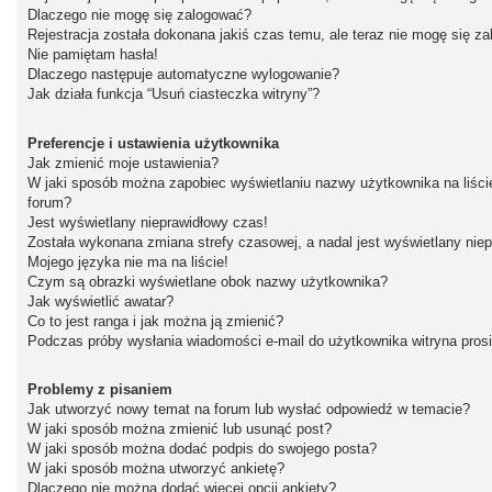
Dlaczego nie mogę się zalogować?
Rejestracja została dokonana jakiś czas temu, ale teraz nie mogę się z
Nie pamiętam hasła!
Dlaczego następuje automatyczne wylogowanie?
Jak działa funkcja “Usuń ciasteczka witryny”?
Preferencje i ustawienia użytkownika
Jak zmienić moje ustawienia?
W jaki sposób można zapobiec wyświetlaniu nazwy użytkownika na liśc
forum?
Jest wyświetlany nieprawidłowy czas!
Została wykonana zmiana strefy czasowej, a nadal jest wyświetlany nie
Mojego języka nie ma na liście!
Czym są obrazki wyświetlane obok nazwy użytkownika?
Jak wyświetlić awatar?
Co to jest ranga i jak można ją zmienić?
Podczas próby wysłania wiadomości e-mail do użytkownika witryna pros
Problemy z pisaniem
Jak utworzyć nowy temat na forum lub wysłać odpowiedź w temacie?
W jaki sposób można zmienić lub usunąć post?
W jaki sposób można dodać podpis do swojego posta?
W jaki sposób można utworzyć ankietę?
Dlaczego nie można dodać więcej opcji ankiety?