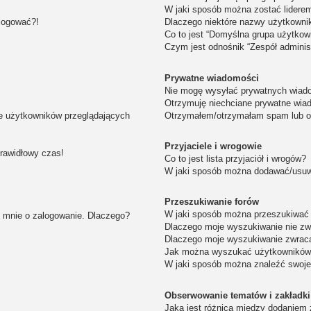
W jaki sposób można zostać lidere
alogować?!
Dlaczego niektóre nazwy użytkowni
Co to jest “Domyślna grupa użytkow
Czym jest odnośnik “Zespół adminis
Prywatne wiadomości
Nie mogę wysyłać prywatnych wiad
Otrzymuję niechciane prywatne wia
ie użytkowników przeglądających
Otrzymałem/otrzymałam spam lub obr
Przyjaciele i wrogowie
prawidłowy czas!
Co to jest lista przyjaciół i wrogów?
W jaki sposób można dodawać/usuwa
Przeszukiwanie forów
W jaki sposób można przeszukiwać 
i mnie o zalogowanie. Dlaczego?
Dlaczego moje wyszukiwanie nie z
Dlaczego moje wyszukiwanie zwraca
Jak można wyszukać użytkownikó
W jaki sposób można znaleźć swoje
Obserwowanie tematów i zakładki
Jaka jest różnica między dodaniem