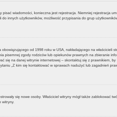
by pisać wiadomości, konieczna jest rejestracja. Niemniej rejestracja u
i do innych użytkowników, możliwość przypisania do grup użytkowników it
a obowiązującego od 1998 roku w USA, nakładającego na właścicieli st
nia pisemnej zgody rodziców lub opiekunów prawnych na zbieranie infor
 się na danej witrynie internetowej – skontaktuj się z prawnikiem, by u
taniu „Z kim się kontaktować w sprawach nadużyć lub zagadnień prawn
ejestrowały się nowe osoby. Właściciel witryny mógł także zablokować tw
 witryny.