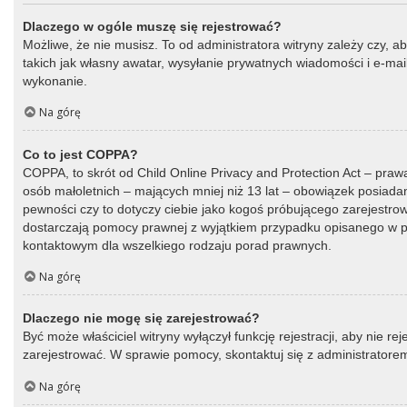
Dlaczego w ogóle muszę się rejestrować?
Możliwe, że nie musisz. To od administratora witryny zależy czy, a
takich jak własny awatar, wysyłanie prywatnych wiadomości i e-mail
wykonanie.
Na górę
Co to jest COPPA?
COPPA, to skrót od Child Online Privacy and Protection Act – praw
osób małoletnich – mających mniej niż 13 lat – obowiązek posiada
pewności czy to dotyczy ciebie jako kogoś próbującego zarejestrować
dostarczają pomocy prawnej z wyjątkiem przypadku opisanego w py
kontaktowym dla wszelkiego rodzaju porad prawnych.
Na górę
Dlaczego nie mogę się zarejestrować?
Być może właściciel witryny wyłączył funkcję rejestracji, aby nie r
zarejestrować. W sprawie pomocy, skontaktuj się z administratorem
Na górę