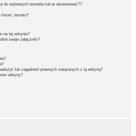
kę do wybranych tematów lub je obserwować??
 forum, tematu?
 na tej witrynie?
tkie swoje załączniki?
nia?
a?
nadużyć lub zagadnień prawnych związanych z tą witryną?
orem witryny?