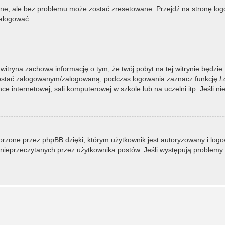
, ale bez problemu może zostać zresetowane. Przejdź na stronę logow
zalogować.
 witryna zachowa informację o tym, że twój pobyt na tej witrynie będzie
zostać zalogowanym/zalogowaną, podczas logowania zaznacz funkcję
L
 internetowej, sali komputerowej w szkole lub na uczelni itp. Jeśli nie w
rzone przez phpBB dzięki, którym użytkownik jest autoryzowany i logowa
 i nieprzeczytanych przez użytkownika postów. Jeśli występują proble