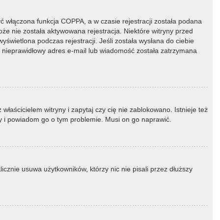
ć włączona funkcja COPPA, a w czasie rejestracji została podana
oże nie została aktywowana rejestracja. Niektóre witryny przed
świetlona podczas rejestracji. Jeśli została wysłana do ciebie
ny nieprawidłowy adres e-mail lub wiadomość została zatrzymana
łaścicielem witryny i zapytaj czy cię nie zablokowano. Istnieje też
ny i powiadom go o tym problemie. Musi on go naprawić.
icznie usuwa użytkowników, którzy nic nie pisali przez dłuższy