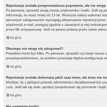
Rejestracja została przeprowadzona poprawnie, ale nie mogę 
Po pierwsze, sprawdź swoją nazwę użytkownika i hasło. Jeśli są p
informacja, że masz mniej niż 13 lat. Wówczas należy wykonać instr
pierwszym zalogowaniem wymagają aktywowania rejestracji przez oso
wiadomość e-mail, postępuj zgodnie z zawartymi w niej instrukcja
przez filtr antyspamowy. Jeśli na pewno podany przez ciebie adres 
Na górę
Dlaczego nie mogę się zalogować?
Powodów może być kilka. Po pierwsze, sprawdź czy twoja nazwa użytk
prawdopodobieństwo, że problem powoduje błędna konfiguracja witry
Na górę
Rejestracja została dokonana jakiś czas temu, ale teraz nie 
Możliwe, że z jakiegoś powodu administrator dezaktywował lub usun
czas. Jeśli tak się stało, spróbuj zarejestrować się ponownie i b
Na górę
Nie pamiętam hasła!