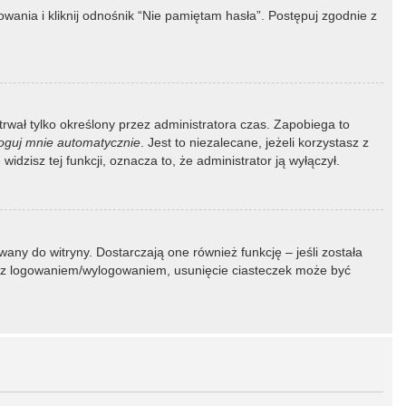
ania i kliknij odnośnik “Nie pamiętam hasła”. Postępuj zgodnie z
 trwał tylko określony przez administratora czas. Zapobiega to
oguj mnie automatycznie
. Jest to niezalecane, jeżeli korzystasz z
idzisz tej funkcji, oznacza to, że administrator ją wyłączył.
ny do witryny. Dostarczają one również funkcję – jeśli została
my z logowaniem/wylogowaniem, usunięcie ciasteczek może być