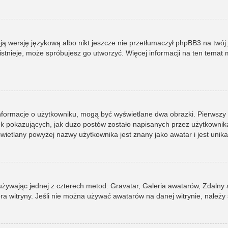
ją wersję językową albo nikt jeszcze nie przetłumaczył phpBB3 na twój 
e istnieje, może spróbujesz go utworzyć. Więcej informacji na ten tema
informacje o użytkowniku, mogą być wyświetlane dwa obrazki. Pierwszy
pokazujących, jak dużo postów zostało napisanych przez użytkownika lub
ietlany powyżej nazwy użytkownika jest znany jako awatar i jest unik
 używając jednej z czterech metod: Gravatar, Galeria awatarów, Zdalny
ra witryny. Jeśli nie można używać awatarów na danej witrynie, należy 