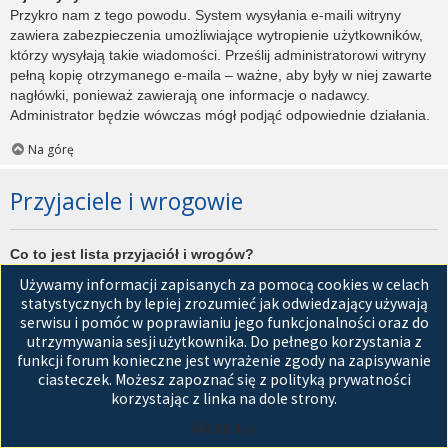
Przykro nam z tego powodu. System wysyłania e-maili witryny
zawiera zabezpieczenia umożliwiające wytropienie użytkowników,
którzy wysyłają takie wiadomości. Prześlij administratorowi witryny
pełną kopię otrzymanego e-maila – ważne, aby były w niej zawarte
nagłówki, ponieważ zawierają one informacje o nadawcy.
Administrator będzie wówczas mógł podjąć odpowiednie działania.
Na górę
Przyjaciele i wrogowie
Co to jest lista przyjaciół i wrogów?
Jest to lista, którą można użyć do organizowania różnych
Używamy informacji zapisanych za pomocą cookies w celach
użytkowników witryny. Użytkownicy dodani do listy przyjaciół będą
statystycznych by lepiej zrozumieć jak odwiedzający używają
wyświetleni na karcie
Przyjaciele
znajdującej się w panelu
serwisu i pomóc w poprawianiu jego funkcjonalności oraz do
zarządzania kontem. Z tego poziomu można szybko sprawdzić ich
utrzymywania sesji użytkownika. Do pełnego korzystania z
status, a także wysłać prywatną wiadomość. Zależnie od
funkcji forum konieczne jest wyrażenie zgody na zapisywanie
używanego stylu witryny, posty tych użytkowników mogą być
ciasteczek. Możesz zapoznać się z polityką prywatności
wyróżniane. Jeśli użytkownik zostanie dodany do listy wrogów,
korzystając z linka na dole strony.
wszystkie posty przez niego napisane domyślnie nie będą
Akceptuję
wyświetlane.