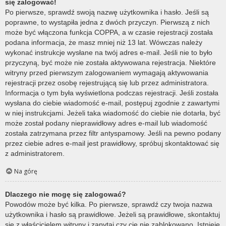
się zalogować!
Po pierwsze, sprawdź swoją nazwę użytkownika i hasło. Jeśli są
poprawne, to wystąpiła jedna z dwóch przyczyn. Pierwszą z nich
może być włączona funkcja COPPA, a w czasie rejestracji została
podana informacja, że masz mniej niż 13 lat. Wówczas należy
wykonać instrukcje wysłane na twój adres e-mail. Jeśli nie to było
przyczyną, być może nie została aktywowana rejestracja. Niektóre
witryny przed pierwszym zalogowaniem wymagają aktywowania
rejestracji przez osobę rejestrującą się lub przez administratora.
Informacja o tym była wyświetlona podczas rejestracji. Jeśli została
wysłana do ciebie wiadomość e-mail, postępuj zgodnie z zawartymi
w niej instrukcjami. Jeżeli taka wiadomość do ciebie nie dotarła, być
może został podany nieprawidłowy adres e-mail lub wiadomość
została zatrzymana przez filtr antyspamowy. Jeśli na pewno podany
przez ciebie adres e-mail jest prawidłowy, spróbuj skontaktować się
z administratorem.
Na górę
Dlaczego nie mogę się zalogować?
Powodów może być kilka. Po pierwsze, sprawdź czy twoja nazwa
użytkownika i hasło są prawidłowe. Jeżeli są prawidłowe, skontaktuj
się z właścicielem witryny i zapytaj czy cię nie zablokowano. Istnieje