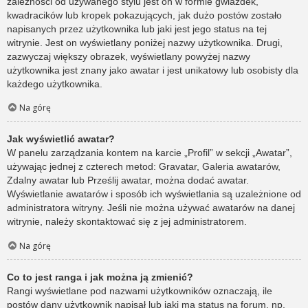
zależności od używanego stylu jest on w formie gwiazdek,
kwadracików lub kropek pokazujących, jak dużo postów zostało
napisanych przez użytkownika lub jaki jest jego status na tej
witrynie. Jest on wyświetlany poniżej nazwy użytkownika. Drugi,
zazwyczaj większy obrazek, wyświetlany powyżej nazwy
użytkownika jest znany jako awatar i jest unikatowy lub osobisty dla
każdego użytkownika.
Na górę
Jak wyświetlić awatar?
W panelu zarządzania kontem na karcie „Profil” w sekcji „Awatar”,
używając jednej z czterech metod: Gravatar, Galeria awatarów,
Zdalny awatar lub Prześlij awatar, można dodać awatar.
Wyświetlanie awatarów i sposób ich wyświetlania są uzależnione od
administratora witryny. Jeśli nie można używać awatarów na danej
witrynie, należy skontaktować się z jej administratorem.
Na górę
Co to jest ranga i jak można ją zmienić?
Rangi wyświetlane pod nazwami użytkowników oznaczają, ile
postów dany użytkownik napisał lub jaki ma status na forum, np.