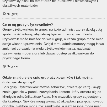
użytkownicy pisali na temat oraz nie publikowali niewłaściwych i
obraźliwych materiałów.
Na górę
Co to są grupy użytkowników?
Grupy użytkowników, to grupy, na jakie administratorzy dzielą całą
społeczność witryny, aby łatwiej było nimi zarządzać. Każdy
użytkownik może należeć do wielu grup, a każda grupa może mieć
swoje własne uprawnienia. Dzięki temu administratorzy mogą łatwo
zmieniać uprawnienia wielu użytkowników naraz, nadawać
uprawnienia moderatora lub dawać dostęp użytkownikom do
prywatnego forum.
Na górę
Gdzie znajduje się spis grup użytkowników i jak można
dołączyć do grupy?
Spis grup użytkowników można zobaczyć, otwierając kartę
Grupy
znajdującą się w panelu zarządzania kontem, który otwiera się po
kliknięciu odnośnika
Moje konto
. Nie wszystkie grupy są dostępne
dla każdego. Niektóre mogą wymagać akceptacji przyjęcia nowego
członka, niektóre mogą być zamknięte, a jeszcze inne mogą mieć