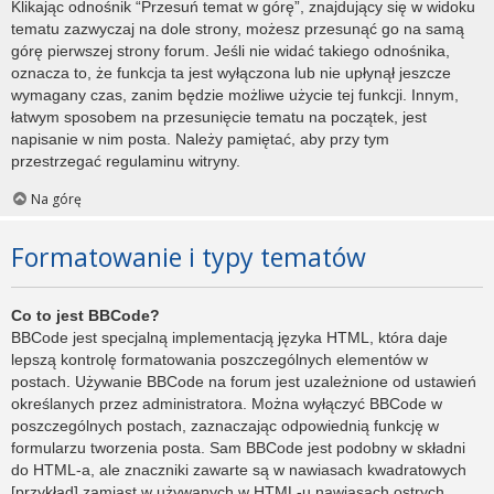
Klikając odnośnik “Przesuń temat w górę”, znajdujący się w widoku
tematu zazwyczaj na dole strony, możesz przesunąć go na samą
górę pierwszej strony forum. Jeśli nie widać takiego odnośnika,
oznacza to, że funkcja ta jest wyłączona lub nie upłynął jeszcze
wymagany czas, zanim będzie możliwe użycie tej funkcji. Innym,
łatwym sposobem na przesunięcie tematu na początek, jest
napisanie w nim posta. Należy pamiętać, aby przy tym
przestrzegać regulaminu witryny.
Na górę
Formatowanie i typy tematów
Co to jest BBCode?
BBCode jest specjalną implementacją języka HTML, która daje
lepszą kontrolę formatowania poszczególnych elementów w
postach. Używanie BBCode na forum jest uzależnione od ustawień
określanych przez administratora. Można wyłączyć BBCode w
poszczególnych postach, zaznaczając odpowiednią funkcję w
formularzu tworzenia posta. Sam BBCode jest podobny w składni
do HTML-a, ale znaczniki zawarte są w nawiasach kwadratowych
[przykład] zamiast w używanych w HTML-u nawiasach ostrych