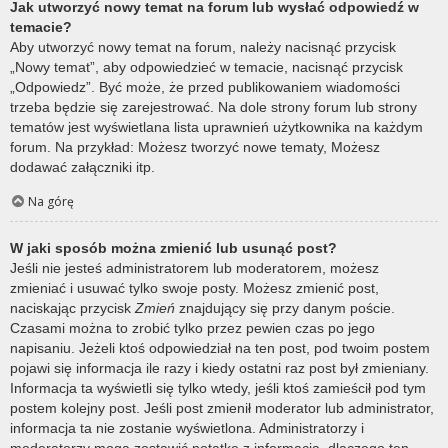
Jak utworzyć nowy temat na forum lub wysłać odpowiedź w
temacie?
Aby utworzyć nowy temat na forum, należy nacisnąć przycisk
„Nowy temat”, aby odpowiedzieć w temacie, nacisnąć przycisk
„Odpowiedz”. Być może, że przed publikowaniem wiadomości
trzeba będzie się zarejestrować. Na dole strony forum lub strony
tematów jest wyświetlana lista uprawnień użytkownika na każdym
forum. Na przykład: Możesz tworzyć nowe tematy, Możesz
dodawać załączniki itp.
Na górę
W jaki sposób można zmienić lub usunąć post?
Jeśli nie jesteś administratorem lub moderatorem, możesz
zmieniać i usuwać tylko swoje posty. Możesz zmienić post,
naciskając przycisk
Zmień
znajdujący się przy danym poście.
Czasami można to zrobić tylko przez pewien czas po jego
napisaniu. Jeżeli ktoś odpowiedział na ten post, pod twoim postem
pojawi się informacja ile razy i kiedy ostatni raz post był zmieniany.
Informacja ta wyświetli się tylko wtedy, jeśli ktoś zamieścił pod tym
postem kolejny post. Jeśli post zmienił moderator lub administrator,
informacja ta nie zostanie wyświetlona. Administratorzy i
moderatorzy mogą zostawić notatkę z informacją, dlaczego ten