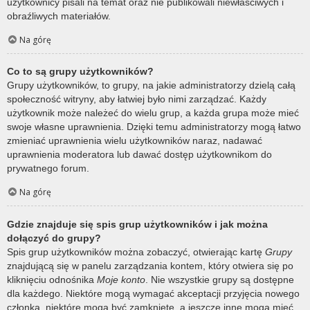
użytkownicy pisali na temat oraz nie publikowali niewłaściwych i
obraźliwych materiałów.
Na górę
Co to są grupy użytkowników?
Grupy użytkowników, to grupy, na jakie administratorzy dzielą całą
społeczność witryny, aby łatwiej było nimi zarządzać. Każdy
użytkownik może należeć do wielu grup, a każda grupa może mieć
swoje własne uprawnienia. Dzięki temu administratorzy mogą łatwo
zmieniać uprawnienia wielu użytkowników naraz, nadawać
uprawnienia moderatora lub dawać dostęp użytkownikom do
prywatnego forum.
Na górę
Gdzie znajduje się spis grup użytkowników i jak można
dołączyć do grupy?
Spis grup użytkowników można zobaczyć, otwierając kartę
Grupy
znajdującą się w panelu zarządzania kontem, który otwiera się po
kliknięciu odnośnika
Moje konto
. Nie wszystkie grupy są dostępne
dla każdego. Niektóre mogą wymagać akceptacji przyjęcia nowego
członka, niektóre mogą być zamknięte, a jeszcze inne mogą mieć