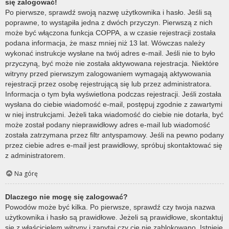
się zalogować!
Po pierwsze, sprawdź swoją nazwę użytkownika i hasło. Jeśli są
poprawne, to wystąpiła jedna z dwóch przyczyn. Pierwszą z nich
może być włączona funkcja COPPA, a w czasie rejestracji została
podana informacja, że masz mniej niż 13 lat. Wówczas należy
wykonać instrukcje wysłane na twój adres e-mail. Jeśli nie to było
przyczyną, być może nie została aktywowana rejestracja. Niektóre
witryny przed pierwszym zalogowaniem wymagają aktywowania
rejestracji przez osobę rejestrującą się lub przez administratora.
Informacja o tym była wyświetlona podczas rejestracji. Jeśli została
wysłana do ciebie wiadomość e-mail, postępuj zgodnie z zawartymi
w niej instrukcjami. Jeżeli taka wiadomość do ciebie nie dotarła, być
może został podany nieprawidłowy adres e-mail lub wiadomość
została zatrzymana przez filtr antyspamowy. Jeśli na pewno podany
przez ciebie adres e-mail jest prawidłowy, spróbuj skontaktować się
z administratorem.
Na górę
Dlaczego nie mogę się zalogować?
Powodów może być kilka. Po pierwsze, sprawdź czy twoja nazwa
użytkownika i hasło są prawidłowe. Jeżeli są prawidłowe, skontaktuj
się z właścicielem witryny i zapytaj czy cię nie zablokowano. Istnieje