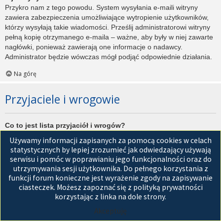
Przykro nam z tego powodu. System wysyłania e-maili witryny
zawiera zabezpieczenia umożliwiające wytropienie użytkowników,
którzy wysyłają takie wiadomości. Prześlij administratorowi witryny
pełną kopię otrzymanego e-maila – ważne, aby były w niej zawarte
nagłówki, ponieważ zawierają one informacje o nadawcy.
Administrator będzie wówczas mógł podjąć odpowiednie działania.
Na górę
Przyjaciele i wrogowie
Co to jest lista przyjaciół i wrogów?
Jest to lista, którą można użyć do organizowania różnych
Używamy informacji zapisanych za pomocą cookies w celach
użytkowników witryny. Użytkownicy dodani do listy przyjaciół będą
statystycznych by lepiej zrozumieć jak odwiedzający używają
wyświetleni na karcie
Przyjaciele
znajdującej się w panelu
serwisu i pomóc w poprawianiu jego funkcjonalności oraz do
zarządzania kontem. Z tego poziomu można szybko sprawdzić ich
utrzymywania sesji użytkownika. Do pełnego korzystania z
status, a także wysłać prywatną wiadomość. Zależnie od
funkcji forum konieczne jest wyrażenie zgody na zapisywanie
używanego stylu witryny, posty tych użytkowników mogą być
ciasteczek. Możesz zapoznać się z polityką prywatności
wyróżniane. Jeśli użytkownik zostanie dodany do listy wrogów,
korzystając z linka na dole strony.
wszystkie posty przez niego napisane domyślnie nie będą
Akceptuję
wyświetlane.