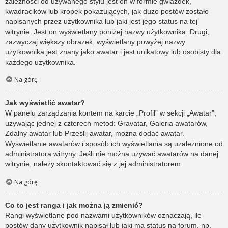
zależności od używanego stylu jest on w formie gwiazdek,
kwadracików lub kropek pokazujących, jak dużo postów zostało
napisanych przez użytkownika lub jaki jest jego status na tej
witrynie. Jest on wyświetlany poniżej nazwy użytkownika. Drugi,
zazwyczaj większy obrazek, wyświetlany powyżej nazwy
użytkownika jest znany jako awatar i jest unikatowy lub osobisty dla
każdego użytkownika.
Na górę
Jak wyświetlić awatar?
W panelu zarządzania kontem na karcie „Profil” w sekcji „Awatar”,
używając jednej z czterech metod: Gravatar, Galeria awatarów,
Zdalny awatar lub Prześlij awatar, można dodać awatar.
Wyświetlanie awatarów i sposób ich wyświetlania są uzależnione od
administratora witryny. Jeśli nie można używać awatarów na danej
witrynie, należy skontaktować się z jej administratorem.
Na górę
Co to jest ranga i jak można ją zmienić?
Rangi wyświetlane pod nazwami użytkowników oznaczają, ile
postów dany użytkownik napisał lub jaki ma status na forum, np.