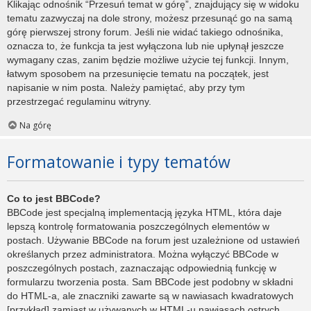
Klikając odnośnik “Przesuń temat w górę”, znajdujący się w widoku
tematu zazwyczaj na dole strony, możesz przesunąć go na samą
górę pierwszej strony forum. Jeśli nie widać takiego odnośnika,
oznacza to, że funkcja ta jest wyłączona lub nie upłynął jeszcze
wymagany czas, zanim będzie możliwe użycie tej funkcji. Innym,
łatwym sposobem na przesunięcie tematu na początek, jest
napisanie w nim posta. Należy pamiętać, aby przy tym
przestrzegać regulaminu witryny.
Na górę
Formatowanie i typy tematów
Co to jest BBCode?
BBCode jest specjalną implementacją języka HTML, która daje
lepszą kontrolę formatowania poszczególnych elementów w
postach. Używanie BBCode na forum jest uzależnione od ustawień
określanych przez administratora. Można wyłączyć BBCode w
poszczególnych postach, zaznaczając odpowiednią funkcję w
formularzu tworzenia posta. Sam BBCode jest podobny w składni
do HTML-a, ale znaczniki zawarte są w nawiasach kwadratowych
[przykład] zamiast w używanych w HTML-u nawiasach ostrych