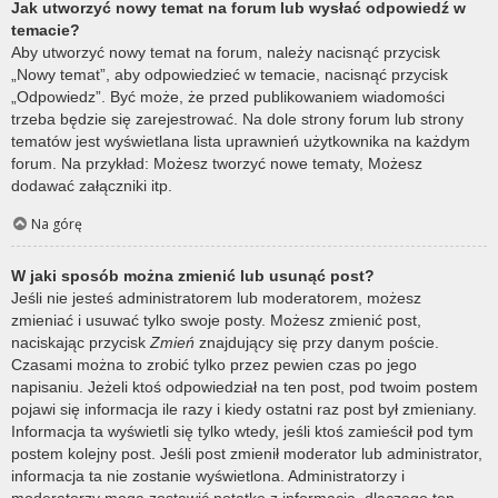
Jak utworzyć nowy temat na forum lub wysłać odpowiedź w
temacie?
Aby utworzyć nowy temat na forum, należy nacisnąć przycisk
„Nowy temat”, aby odpowiedzieć w temacie, nacisnąć przycisk
„Odpowiedz”. Być może, że przed publikowaniem wiadomości
trzeba będzie się zarejestrować. Na dole strony forum lub strony
tematów jest wyświetlana lista uprawnień użytkownika na każdym
forum. Na przykład: Możesz tworzyć nowe tematy, Możesz
dodawać załączniki itp.
Na górę
W jaki sposób można zmienić lub usunąć post?
Jeśli nie jesteś administratorem lub moderatorem, możesz
zmieniać i usuwać tylko swoje posty. Możesz zmienić post,
naciskając przycisk
Zmień
znajdujący się przy danym poście.
Czasami można to zrobić tylko przez pewien czas po jego
napisaniu. Jeżeli ktoś odpowiedział na ten post, pod twoim postem
pojawi się informacja ile razy i kiedy ostatni raz post był zmieniany.
Informacja ta wyświetli się tylko wtedy, jeśli ktoś zamieścił pod tym
postem kolejny post. Jeśli post zmienił moderator lub administrator,
informacja ta nie zostanie wyświetlona. Administratorzy i
moderatorzy mogą zostawić notatkę z informacją, dlaczego ten