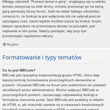
Klikając odnośnik “Przesuń temat w górę”, znajdujący się w widoku
tematu zazwyczaj na dole strony, możesz przesunąć go na samą
górę pierwszej strony forum. Jeśli nie widać takiego odnośnika,
oznacza to, że funkcja ta jest wyłączona lub nie upłynął jeszcze
wymagany czas, zanim będzie możliwe użycie tej funkcji. Innym,
łatwym sposobem na przesunięcie tematu na początek, jest
napisanie w nim posta. Należy pamiętać, aby przy tym
przestrzegać regulaminu witryny.
Na górę
Formatowanie i typy tematów
Co to jest BBCode?
BBCode jest specjalną implementacją języka HTML, która daje
lepszą kontrolę formatowania poszczególnych elementów w
postach. Używanie BBCode na forum jest uzależnione od ustawień
określanych przez administratora. Można wyłączyć BBCode w
poszczególnych postach, zaznaczając odpowiednią funkcję w
formularzu tworzenia posta. Sam BBCode jest podobny w składni
do HTML-a, ale znaczniki zawarte są w nawiasach kwadratowych
[przykład] zamiast w używanych w HTML-u nawiasach ostrych