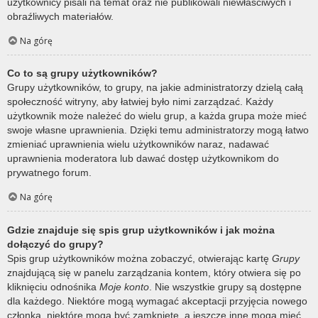
użytkownicy pisali na temat oraz nie publikowali niewłaściwych i
obraźliwych materiałów.
Na górę
Co to są grupy użytkowników?
Grupy użytkowników, to grupy, na jakie administratorzy dzielą całą
społeczność witryny, aby łatwiej było nimi zarządzać. Każdy
użytkownik może należeć do wielu grup, a każda grupa może mieć
swoje własne uprawnienia. Dzięki temu administratorzy mogą łatwo
zmieniać uprawnienia wielu użytkowników naraz, nadawać
uprawnienia moderatora lub dawać dostęp użytkownikom do
prywatnego forum.
Na górę
Gdzie znajduje się spis grup użytkowników i jak można
dołączyć do grupy?
Spis grup użytkowników można zobaczyć, otwierając kartę
Grupy
znajdującą się w panelu zarządzania kontem, który otwiera się po
kliknięciu odnośnika
Moje konto
. Nie wszystkie grupy są dostępne
dla każdego. Niektóre mogą wymagać akceptacji przyjęcia nowego
członka, niektóre mogą być zamknięte, a jeszcze inne mogą mieć