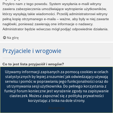
Przykro nam z tego powodu. System wysyłania e-maili witryny
zawiera zabezpieczenia umożliwiające wytropienie użytkowników,
którzy wysyłają takie wiadomości. Prześlij administratorowi witryny
pełną kopię otrzymanego e-maila – ważne, aby były w niej zawarte
nagłówki, ponieważ zawierają one informacje o nadawcy.
Administrator będzie wówczas mógł podjąć odpowiednie działania.
Na górę
Przyjaciele i wrogowie
Co to jest lista przyjaciół i wrogów?
Jest to lista, którą można użyć do organizowania różnych
Używamy informacji zapisanych za pomocą cookies w celach
użytkowników witryny. Użytkownicy dodani do listy przyjaciół będą
statystycznych by lepiej zrozumieć jak odwiedzający używają
wyświetleni na karcie
Przyjaciele
znajdującej się w panelu
serwisu i pomóc w poprawianiu jego funkcjonalności oraz do
zarządzania kontem. Z tego poziomu można szybko sprawdzić ich
utrzymywania sesji użytkownika. Do pełnego korzystania z
status, a także wysłać prywatną wiadomość. Zależnie od
funkcji forum konieczne jest wyrażenie zgody na zapisywanie
używanego stylu witryny, posty tych użytkowników mogą być
ciasteczek. Możesz zapoznać się z polityką prywatności
wyróżniane. Jeśli użytkownik zostanie dodany do listy wrogów,
korzystając z linka na dole strony.
wszystkie posty przez niego napisane domyślnie nie będą
Akceptuję
wyświetlane.