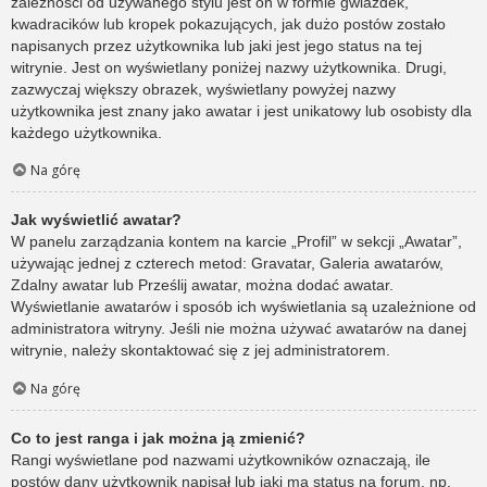
zależności od używanego stylu jest on w formie gwiazdek,
kwadracików lub kropek pokazujących, jak dużo postów zostało
napisanych przez użytkownika lub jaki jest jego status na tej
witrynie. Jest on wyświetlany poniżej nazwy użytkownika. Drugi,
zazwyczaj większy obrazek, wyświetlany powyżej nazwy
użytkownika jest znany jako awatar i jest unikatowy lub osobisty dla
każdego użytkownika.
Na górę
Jak wyświetlić awatar?
W panelu zarządzania kontem na karcie „Profil” w sekcji „Awatar”,
używając jednej z czterech metod: Gravatar, Galeria awatarów,
Zdalny awatar lub Prześlij awatar, można dodać awatar.
Wyświetlanie awatarów i sposób ich wyświetlania są uzależnione od
administratora witryny. Jeśli nie można używać awatarów na danej
witrynie, należy skontaktować się z jej administratorem.
Na górę
Co to jest ranga i jak można ją zmienić?
Rangi wyświetlane pod nazwami użytkowników oznaczają, ile
postów dany użytkownik napisał lub jaki ma status na forum, np.