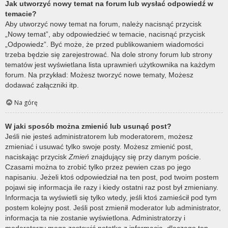
Jak utworzyć nowy temat na forum lub wysłać odpowiedź w
temacie?
Aby utworzyć nowy temat na forum, należy nacisnąć przycisk
„Nowy temat”, aby odpowiedzieć w temacie, nacisnąć przycisk
„Odpowiedz”. Być może, że przed publikowaniem wiadomości
trzeba będzie się zarejestrować. Na dole strony forum lub strony
tematów jest wyświetlana lista uprawnień użytkownika na każdym
forum. Na przykład: Możesz tworzyć nowe tematy, Możesz
dodawać załączniki itp.
Na górę
W jaki sposób można zmienić lub usunąć post?
Jeśli nie jesteś administratorem lub moderatorem, możesz
zmieniać i usuwać tylko swoje posty. Możesz zmienić post,
naciskając przycisk
Zmień
znajdujący się przy danym poście.
Czasami można to zrobić tylko przez pewien czas po jego
napisaniu. Jeżeli ktoś odpowiedział na ten post, pod twoim postem
pojawi się informacja ile razy i kiedy ostatni raz post był zmieniany.
Informacja ta wyświetli się tylko wtedy, jeśli ktoś zamieścił pod tym
postem kolejny post. Jeśli post zmienił moderator lub administrator,
informacja ta nie zostanie wyświetlona. Administratorzy i
moderatorzy mogą zostawić notatkę z informacją, dlaczego ten