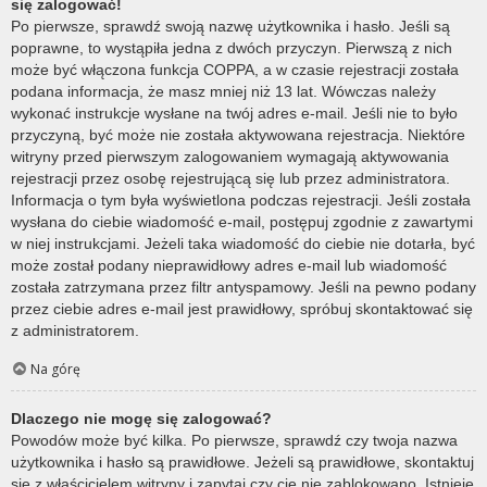
się zalogować!
Po pierwsze, sprawdź swoją nazwę użytkownika i hasło. Jeśli są
poprawne, to wystąpiła jedna z dwóch przyczyn. Pierwszą z nich
może być włączona funkcja COPPA, a w czasie rejestracji została
podana informacja, że masz mniej niż 13 lat. Wówczas należy
wykonać instrukcje wysłane na twój adres e-mail. Jeśli nie to było
przyczyną, być może nie została aktywowana rejestracja. Niektóre
witryny przed pierwszym zalogowaniem wymagają aktywowania
rejestracji przez osobę rejestrującą się lub przez administratora.
Informacja o tym była wyświetlona podczas rejestracji. Jeśli została
wysłana do ciebie wiadomość e-mail, postępuj zgodnie z zawartymi
w niej instrukcjami. Jeżeli taka wiadomość do ciebie nie dotarła, być
może został podany nieprawidłowy adres e-mail lub wiadomość
została zatrzymana przez filtr antyspamowy. Jeśli na pewno podany
przez ciebie adres e-mail jest prawidłowy, spróbuj skontaktować się
z administratorem.
Na górę
Dlaczego nie mogę się zalogować?
Powodów może być kilka. Po pierwsze, sprawdź czy twoja nazwa
użytkownika i hasło są prawidłowe. Jeżeli są prawidłowe, skontaktuj
się z właścicielem witryny i zapytaj czy cię nie zablokowano. Istnieje