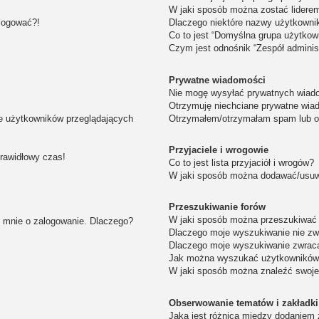
W jaki sposób można zostać lidere
alogować?!
Dlaczego niektóre nazwy użytkowni
Co to jest “Domyślna grupa użytkow
Czym jest odnośnik “Zespół adminis
Prywatne wiadomości
Nie mogę wysyłać prywatnych wiad
Otrzymuję niechciane prywatne wia
ie użytkowników przeglądających
Otrzymałem/otrzymałam spam lub obr
Przyjaciele i wrogowie
prawidłowy czas!
Co to jest lista przyjaciół i wrogów?
W jaki sposób można dodawać/usuwa
Przeszukiwanie forów
W jaki sposób można przeszukiwać 
i mnie o zalogowanie. Dlaczego?
Dlaczego moje wyszukiwanie nie z
Dlaczego moje wyszukiwanie zwraca
Jak można wyszukać użytkownikó
W jaki sposób można znaleźć swoje
Obserwowanie tematów i zakładki
Jaka jest różnica między dodaniem