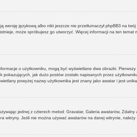
ją wersję językową albo nikt jeszcze nie przetłumaczył phpBB3 na twój 
e istnieje, może spróbujesz go utworzyć. Więcej informacji na ten tema
informacje o użytkowniku, mogą być wyświetlane dwa obrazki. Pierwszy
pokazujących, jak dużo postów zostało napisanych przez użytkownika lub
ietlany powyżej nazwy użytkownika jest znany jako awatar i jest unik
 używając jednej z czterech metod: Gravatar, Galeria awatarów, Zdalny
ra witryny. Jeśli nie można używać awatarów na danej witrynie, należy 