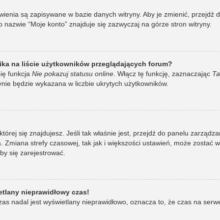
awienia są zapisywane w bazie danych witryny. Aby je zmienić, przej
 nazwie “Moje konto” znajduje się zazwyczaj na górze stron witryny.
ka na liście użytkowników przeglądających forum?
ię funkcja
Nie pokazuj statusu online
. Włącz tę funkcję, zaznaczając
Ta
ynie będzie wykazana w liczbie ukrytych użytkowników.
w której się znajdujesz. Jeśli tak właśnie jest, przejdź do panelu zarzą
 Zmiana strefy czasowej, tak jak i większości ustawień, może zostać 
by się zarejestrować.
etlany nieprawidłowy czas!
as nadal jest wyświetlany nieprawidłowo, oznacza to, że czas na serw