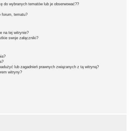
kę do wybranych tematów lub je obserwować??
 forum, tematu?
 na tej witrynie?
tkie swoje załączniki?
nia?
a?
nadużyć lub zagadnień prawnych związanych z tą witryną?
orem witryny?