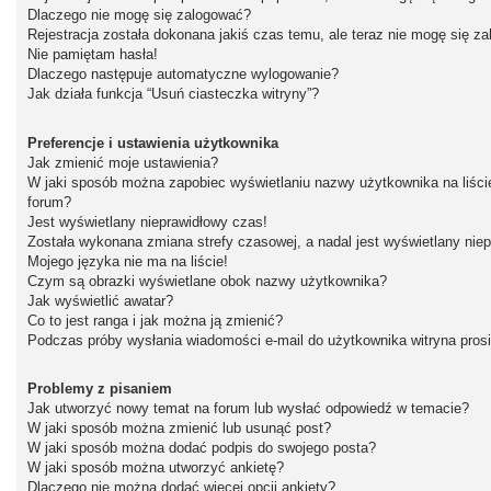
Dlaczego nie mogę się zalogować?
Rejestracja została dokonana jakiś czas temu, ale teraz nie mogę się z
Nie pamiętam hasła!
Dlaczego następuje automatyczne wylogowanie?
Jak działa funkcja “Usuń ciasteczka witryny”?
Preferencje i ustawienia użytkownika
Jak zmienić moje ustawienia?
W jaki sposób można zapobiec wyświetlaniu nazwy użytkownika na liśc
forum?
Jest wyświetlany nieprawidłowy czas!
Została wykonana zmiana strefy czasowej, a nadal jest wyświetlany nie
Mojego języka nie ma na liście!
Czym są obrazki wyświetlane obok nazwy użytkownika?
Jak wyświetlić awatar?
Co to jest ranga i jak można ją zmienić?
Podczas próby wysłania wiadomości e-mail do użytkownika witryna pros
Problemy z pisaniem
Jak utworzyć nowy temat na forum lub wysłać odpowiedź w temacie?
W jaki sposób można zmienić lub usunąć post?
W jaki sposób można dodać podpis do swojego posta?
W jaki sposób można utworzyć ankietę?
Dlaczego nie można dodać więcej opcji ankiety?