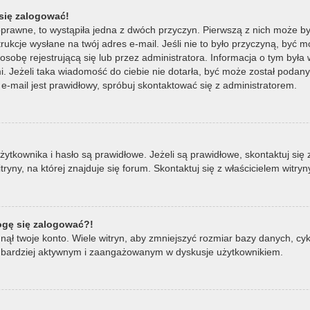
się zalogować!
oprawne, to wystąpiła jedna z dwóch przyczyn. Pierwszą z nich może by
ukcje wysłane na twój adres e-mail. Jeśli nie to było przyczyną, być m
bę rejestrującą się lub przez administratora. Informacja o tym była wy
mi. Jeżeli taka wiadomość do ciebie nie dotarła, być może został poda
e-mail jest prawidłowy, spróbuj skontaktować się z administratorem.
ownika i hasło są prawidłowe. Jeżeli są prawidłowe, skontaktuj się z w
ny, na której znajduje się forum. Skontaktuj się z właścicielem witry
mogę się zalogować?!
ął twoje konto. Wiele witryn, aby zmniejszyć rozmiar bazy danych, cykl
ądź bardziej aktywnym i zaangażowanym w dyskusje użytkownikiem.