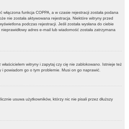
ć włączona funkcja COPPA, a w czasie rejestracji została podana
oże nie została aktywowana rejestracja. Niektóre witryny przed
świetlona podczas rejestracji. Jeśli została wysłana do ciebie
ny nieprawidłowy adres e-mail lub wiadomość została zatrzymana
łaścicielem witryny i zapytaj czy cię nie zablokowano. Istnieje też
ny i powiadom go o tym problemie. Musi on go naprawić.
icznie usuwa użytkowników, którzy nic nie pisali przez dłuższy