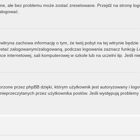
, ale bez problemu może zostać zresetowane. Przejdź na stronę logow
zalogować.
 witryna zachowa informację o tym, że twój pobyt na tej witrynie będzie
zostać zalogowanym/zalogowaną, podczas logowania zaznacz funkcję
L
 internetowej, sali komputerowej w szkole lub na uczelni itp. Jeśli nie w
rzone przez phpBB dzięki, którym użytkownik jest autoryzowany i logowa
 i nieprzeczytanych przez użytkownika postów. Jeśli występują proble