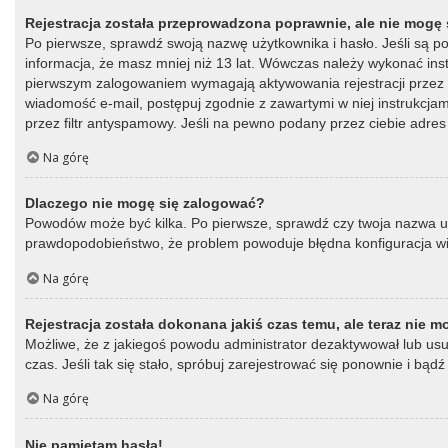
Rejestracja została przeprowadzona poprawnie, ale nie mogę 
Po pierwsze, sprawdź swoją nazwę użytkownika i hasło. Jeśli są p
informacja, że masz mniej niż 13 lat. Wówczas należy wykonać instr
pierwszym zalogowaniem wymagają aktywowania rejestracji przez oso
wiadomość e-mail, postępuj zgodnie z zawartymi w niej instrukcja
przez filtr antyspamowy. Jeśli na pewno podany przez ciebie adres 
Na górę
Dlaczego nie mogę się zalogować?
Powodów może być kilka. Po pierwsze, sprawdź czy twoja nazwa użytk
prawdopodobieństwo, że problem powoduje błędna konfiguracja witry
Na górę
Rejestracja została dokonana jakiś czas temu, ale teraz nie 
Możliwe, że z jakiegoś powodu administrator dezaktywował lub usun
czas. Jeśli tak się stało, spróbuj zarejestrować się ponownie i b
Na górę
Nie pamiętam hasła!