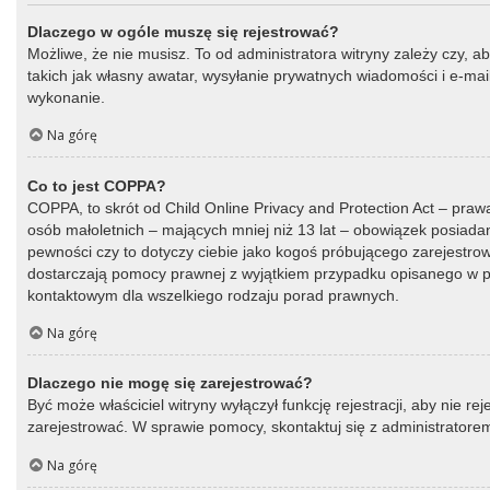
Dlaczego w ogóle muszę się rejestrować?
Możliwe, że nie musisz. To od administratora witryny zależy czy, a
takich jak własny awatar, wysyłanie prywatnych wiadomości i e-mail
wykonanie.
Na górę
Co to jest COPPA?
COPPA, to skrót od Child Online Privacy and Protection Act – praw
osób małoletnich – mających mniej niż 13 lat – obowiązek posiada
pewności czy to dotyczy ciebie jako kogoś próbującego zarejestrować
dostarczają pomocy prawnej z wyjątkiem przypadku opisanego w py
kontaktowym dla wszelkiego rodzaju porad prawnych.
Na górę
Dlaczego nie mogę się zarejestrować?
Być może właściciel witryny wyłączył funkcję rejestracji, aby nie r
zarejestrować. W sprawie pomocy, skontaktuj się z administratorem
Na górę