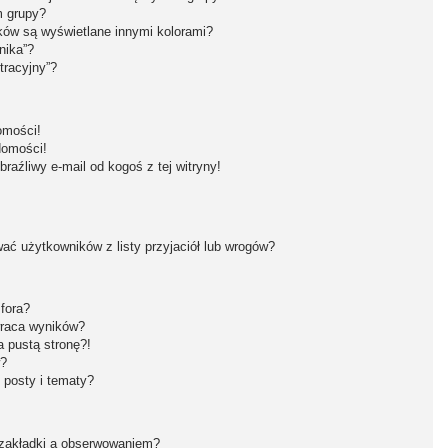
m grupy?
ków są wyświetlane innymi kolorami?
nika”?
tracyjny”?
omości!
domości!
aźliwy e-mail od kogoś z tej witryny!
ć użytkowników z listy przyjaciół lub wrogów?
fora?
wraca wyników?
 pustą stronę?!
w?
 posty i tematy?
 zakładki a obserwowaniem?