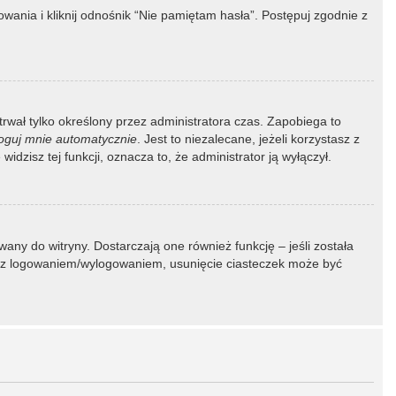
ania i kliknij odnośnik “Nie pamiętam hasła”. Postępuj zgodnie z
 trwał tylko określony przez administratora czas. Zapobiega to
oguj mnie automatycznie
. Jest to niezalecane, jeżeli korzystasz z
idzisz tej funkcji, oznacza to, że administrator ją wyłączył.
ny do witryny. Dostarczają one również funkcję – jeśli została
my z logowaniem/wylogowaniem, usunięcie ciasteczek może być