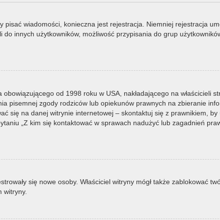
by pisać wiadomości, konieczna jest rejestracja. Niemniej rejestracja u
i do innych użytkowników, możliwość przypisania do grup użytkowników it
a obowiązującego od 1998 roku w USA, nakładającego na właścicieli st
nia pisemnej zgody rodziców lub opiekunów prawnych na zbieranie infor
 się na danej witrynie internetowej – skontaktuj się z prawnikiem, by u
taniu „Z kim się kontaktować w sprawach nadużyć lub zagadnień prawn
ejestrowały się nowe osoby. Właściciel witryny mógł także zablokować tw
 witryny.