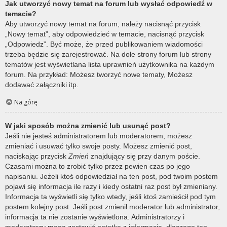
Jak utworzyć nowy temat na forum lub wysłać odpowiedź w
temacie?
Aby utworzyć nowy temat na forum, należy nacisnąć przycisk
„Nowy temat”, aby odpowiedzieć w temacie, nacisnąć przycisk
„Odpowiedz”. Być może, że przed publikowaniem wiadomości
trzeba będzie się zarejestrować. Na dole strony forum lub strony
tematów jest wyświetlana lista uprawnień użytkownika na każdym
forum. Na przykład: Możesz tworzyć nowe tematy, Możesz
dodawać załączniki itp.
Na górę
W jaki sposób można zmienić lub usunąć post?
Jeśli nie jesteś administratorem lub moderatorem, możesz
zmieniać i usuwać tylko swoje posty. Możesz zmienić post,
naciskając przycisk
Zmień
znajdujący się przy danym poście.
Czasami można to zrobić tylko przez pewien czas po jego
napisaniu. Jeżeli ktoś odpowiedział na ten post, pod twoim postem
pojawi się informacja ile razy i kiedy ostatni raz post był zmieniany.
Informacja ta wyświetli się tylko wtedy, jeśli ktoś zamieścił pod tym
postem kolejny post. Jeśli post zmienił moderator lub administrator,
informacja ta nie zostanie wyświetlona. Administratorzy i
moderatorzy mogą zostawić notatkę z informacją, dlaczego ten