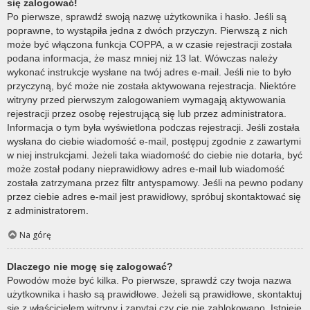
się zalogować!
Po pierwsze, sprawdź swoją nazwę użytkownika i hasło. Jeśli są
poprawne, to wystąpiła jedna z dwóch przyczyn. Pierwszą z nich
może być włączona funkcja COPPA, a w czasie rejestracji została
podana informacja, że masz mniej niż 13 lat. Wówczas należy
wykonać instrukcje wysłane na twój adres e-mail. Jeśli nie to było
przyczyną, być może nie została aktywowana rejestracja. Niektóre
witryny przed pierwszym zalogowaniem wymagają aktywowania
rejestracji przez osobę rejestrującą się lub przez administratora.
Informacja o tym była wyświetlona podczas rejestracji. Jeśli została
wysłana do ciebie wiadomość e-mail, postępuj zgodnie z zawartymi
w niej instrukcjami. Jeżeli taka wiadomość do ciebie nie dotarła, być
może został podany nieprawidłowy adres e-mail lub wiadomość
została zatrzymana przez filtr antyspamowy. Jeśli na pewno podany
przez ciebie adres e-mail jest prawidłowy, spróbuj skontaktować się
z administratorem.
Na górę
Dlaczego nie mogę się zalogować?
Powodów może być kilka. Po pierwsze, sprawdź czy twoja nazwa
użytkownika i hasło są prawidłowe. Jeżeli są prawidłowe, skontaktuj
się z właścicielem witryny i zapytaj czy cię nie zablokowano. Istnieje