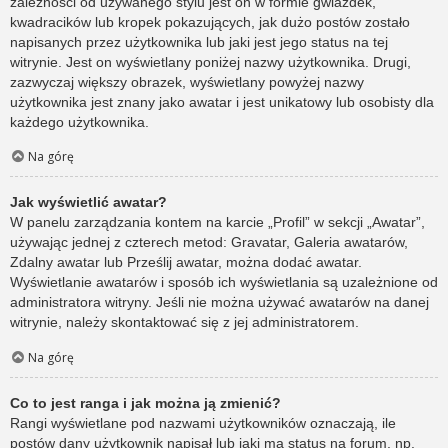
zależności od używanego stylu jest on w formie gwiazdek,
kwadracików lub kropek pokazujących, jak dużo postów zostało
napisanych przez użytkownika lub jaki jest jego status na tej
witrynie. Jest on wyświetlany poniżej nazwy użytkownika. Drugi,
zazwyczaj większy obrazek, wyświetlany powyżej nazwy
użytkownika jest znany jako awatar i jest unikatowy lub osobisty dla
każdego użytkownika.
Na górę
Jak wyświetlić awatar?
W panelu zarządzania kontem na karcie „Profil” w sekcji „Awatar”,
używając jednej z czterech metod: Gravatar, Galeria awatarów,
Zdalny awatar lub Prześlij awatar, można dodać awatar.
Wyświetlanie awatarów i sposób ich wyświetlania są uzależnione od
administratora witryny. Jeśli nie można używać awatarów na danej
witrynie, należy skontaktować się z jej administratorem.
Na górę
Co to jest ranga i jak można ją zmienić?
Rangi wyświetlane pod nazwami użytkowników oznaczają, ile
postów dany użytkownik napisał lub jaki ma status na forum, np.