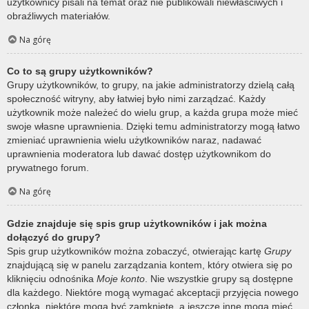
użytkownicy pisali na temat oraz nie publikowali niewłaściwych i
obraźliwych materiałów.
Na górę
Co to są grupy użytkowników?
Grupy użytkowników, to grupy, na jakie administratorzy dzielą całą
społeczność witryny, aby łatwiej było nimi zarządzać. Każdy
użytkownik może należeć do wielu grup, a każda grupa może mieć
swoje własne uprawnienia. Dzięki temu administratorzy mogą łatwo
zmieniać uprawnienia wielu użytkowników naraz, nadawać
uprawnienia moderatora lub dawać dostęp użytkownikom do
prywatnego forum.
Na górę
Gdzie znajduje się spis grup użytkowników i jak można
dołączyć do grupy?
Spis grup użytkowników można zobaczyć, otwierając kartę
Grupy
znajdującą się w panelu zarządzania kontem, który otwiera się po
kliknięciu odnośnika
Moje konto
. Nie wszystkie grupy są dostępne
dla każdego. Niektóre mogą wymagać akceptacji przyjęcia nowego
członka, niektóre mogą być zamknięte, a jeszcze inne mogą mieć