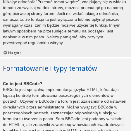
Klikając odnośnik “Przesuń temat w górę”, znajdujący się w widoku
tematu zazwyczaj na dole strony, możesz przesunąć go na samą
górę pierwszej strony forum. Jeśli nie widać takiego odnośnika,
oznacza to, że funkcja ta jest wyłączona lub nie upłynął jeszcze
wymagany czas, zanim będzie możliwe użycie tej funkcji. Innym,
łatwym sposobem na przesunięcie tematu na początek, jest
napisanie w nim posta. Należy pamiętać, aby przy tym
przestrzegać regulaminu witryny.
Na górę
Formatowanie i typy tematów
Co to jest BBCode?
BBCode jest specjalną implementacją języka HTML, która daje
lepszą kontrolę formatowania poszczególnych elementów w
postach. Używanie BBCode na forum jest uzależnione od ustawień
określanych przez administratora. Można wyłączyć BBCode w
poszczególnych postach, zaznaczając odpowiednią funkcję w
formularzu tworzenia posta. Sam BBCode jest podobny w składni
do HTML-a, ale znaczniki zawarte są w nawiasach kwadratowych
[przykład] zamiast w używanych w HTML-u nawiasach ostrych