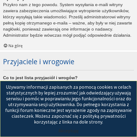
Przykro nam z tego powodu. System wysyłania e-maili witryny
zawiera zabezpieczenia umożliwiające wytropienie użytkowników,
którzy wysyłają takie wiadomości. Prześlij administratorowi witryny
pełną kopię otrzymanego e-maila – ważne, aby były w niej zawarte
nagłówki, ponieważ zawierają one informacje o nadawcy.
Administrator będzie wówczas mógł podjąć odpowiednie działania.
Na górę
Przyjaciele i wrogowie
Co to jest lista przyjaciół i wrogów?
Jest to lista, którą można użyć do organizowania różnych
Używamy informacji zapisanych za pomocą cookies w celach
użytkowników witryny. Użytkownicy dodani do listy przyjaciół będą
statystycznych by lepiej zrozumieć jak odwiedzający używają
wyświetleni na karcie
Przyjaciele
znajdującej się w panelu
serwisu i pomóc w poprawianiu jego funkcjonalności oraz do
zarządzania kontem. Z tego poziomu można szybko sprawdzić ich
utrzymywania sesji użytkownika. Do pełnego korzystania z
status, a także wysłać prywatną wiadomość. Zależnie od
funkcji forum konieczne jest wyrażenie zgody na zapisywanie
używanego stylu witryny, posty tych użytkowników mogą być
ciasteczek. Możesz zapoznać się z polityką prywatności
wyróżniane. Jeśli użytkownik zostanie dodany do listy wrogów,
korzystając z linka na dole strony.
wszystkie posty przez niego napisane domyślnie nie będą
Akceptuję
wyświetlane.