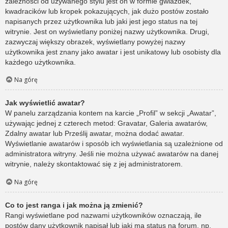
zależności od używanego stylu jest on w formie gwiazdek,
kwadracików lub kropek pokazujących, jak dużo postów zostało
napisanych przez użytkownika lub jaki jest jego status na tej
witrynie. Jest on wyświetlany poniżej nazwy użytkownika. Drugi,
zazwyczaj większy obrazek, wyświetlany powyżej nazwy
użytkownika jest znany jako awatar i jest unikatowy lub osobisty dla
każdego użytkownika.
Na górę
Jak wyświetlić awatar?
W panelu zarządzania kontem na karcie „Profil” w sekcji „Awatar”,
używając jednej z czterech metod: Gravatar, Galeria awatarów,
Zdalny awatar lub Prześlij awatar, można dodać awatar.
Wyświetlanie awatarów i sposób ich wyświetlania są uzależnione od
administratora witryny. Jeśli nie można używać awatarów na danej
witrynie, należy skontaktować się z jej administratorem.
Na górę
Co to jest ranga i jak można ją zmienić?
Rangi wyświetlane pod nazwami użytkowników oznaczają, ile
postów dany użytkownik napisał lub jaki ma status na forum, np.