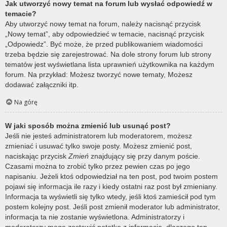
Jak utworzyć nowy temat na forum lub wysłać odpowiedź w
temacie?
Aby utworzyć nowy temat na forum, należy nacisnąć przycisk
„Nowy temat”, aby odpowiedzieć w temacie, nacisnąć przycisk
„Odpowiedz”. Być może, że przed publikowaniem wiadomości
trzeba będzie się zarejestrować. Na dole strony forum lub strony
tematów jest wyświetlana lista uprawnień użytkownika na każdym
forum. Na przykład: Możesz tworzyć nowe tematy, Możesz
dodawać załączniki itp.
Na górę
W jaki sposób można zmienić lub usunąć post?
Jeśli nie jesteś administratorem lub moderatorem, możesz
zmieniać i usuwać tylko swoje posty. Możesz zmienić post,
naciskając przycisk
Zmień
znajdujący się przy danym poście.
Czasami można to zrobić tylko przez pewien czas po jego
napisaniu. Jeżeli ktoś odpowiedział na ten post, pod twoim postem
pojawi się informacja ile razy i kiedy ostatni raz post był zmieniany.
Informacja ta wyświetli się tylko wtedy, jeśli ktoś zamieścił pod tym
postem kolejny post. Jeśli post zmienił moderator lub administrator,
informacja ta nie zostanie wyświetlona. Administratorzy i
moderatorzy mogą zostawić notatkę z informacją, dlaczego ten