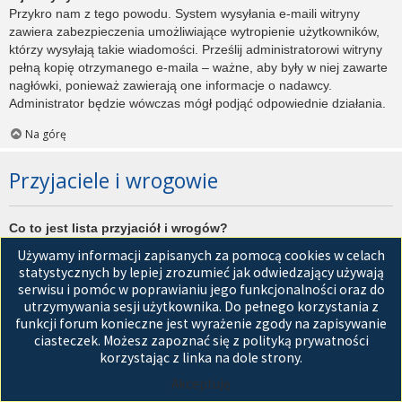
Przykro nam z tego powodu. System wysyłania e-maili witryny
zawiera zabezpieczenia umożliwiające wytropienie użytkowników,
którzy wysyłają takie wiadomości. Prześlij administratorowi witryny
pełną kopię otrzymanego e-maila – ważne, aby były w niej zawarte
nagłówki, ponieważ zawierają one informacje o nadawcy.
Administrator będzie wówczas mógł podjąć odpowiednie działania.
Na górę
Przyjaciele i wrogowie
Co to jest lista przyjaciół i wrogów?
Jest to lista, którą można użyć do organizowania różnych
Używamy informacji zapisanych za pomocą cookies w celach
użytkowników witryny. Użytkownicy dodani do listy przyjaciół będą
statystycznych by lepiej zrozumieć jak odwiedzający używają
wyświetleni na karcie
Przyjaciele
znajdującej się w panelu
serwisu i pomóc w poprawianiu jego funkcjonalności oraz do
zarządzania kontem. Z tego poziomu można szybko sprawdzić ich
utrzymywania sesji użytkownika. Do pełnego korzystania z
status, a także wysłać prywatną wiadomość. Zależnie od
funkcji forum konieczne jest wyrażenie zgody na zapisywanie
używanego stylu witryny, posty tych użytkowników mogą być
ciasteczek. Możesz zapoznać się z polityką prywatności
wyróżniane. Jeśli użytkownik zostanie dodany do listy wrogów,
korzystając z linka na dole strony.
wszystkie posty przez niego napisane domyślnie nie będą
Akceptuję
wyświetlane.