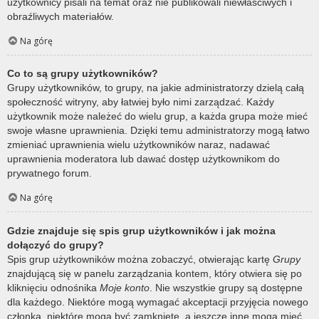
użytkownicy pisali na temat oraz nie publikowali niewłaściwych i
obraźliwych materiałów.
Na górę
Co to są grupy użytkowników?
Grupy użytkowników, to grupy, na jakie administratorzy dzielą całą
społeczność witryny, aby łatwiej było nimi zarządzać. Każdy
użytkownik może należeć do wielu grup, a każda grupa może mieć
swoje własne uprawnienia. Dzięki temu administratorzy mogą łatwo
zmieniać uprawnienia wielu użytkowników naraz, nadawać
uprawnienia moderatora lub dawać dostęp użytkownikom do
prywatnego forum.
Na górę
Gdzie znajduje się spis grup użytkowników i jak można
dołączyć do grupy?
Spis grup użytkowników można zobaczyć, otwierając kartę
Grupy
znajdującą się w panelu zarządzania kontem, który otwiera się po
kliknięciu odnośnika
Moje konto
. Nie wszystkie grupy są dostępne
dla każdego. Niektóre mogą wymagać akceptacji przyjęcia nowego
członka, niektóre mogą być zamknięte, a jeszcze inne mogą mieć