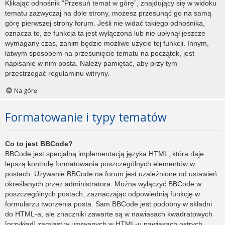
Klikając odnośnik “Przesuń temat w górę”, znajdujący się w widoku
tematu zazwyczaj na dole strony, możesz przesunąć go na samą
górę pierwszej strony forum. Jeśli nie widać takiego odnośnika,
oznacza to, że funkcja ta jest wyłączona lub nie upłynął jeszcze
wymagany czas, zanim będzie możliwe użycie tej funkcji. Innym,
łatwym sposobem na przesunięcie tematu na początek, jest
napisanie w nim posta. Należy pamiętać, aby przy tym
przestrzegać regulaminu witryny.
Na górę
Formatowanie i typy tematów
Co to jest BBCode?
BBCode jest specjalną implementacją języka HTML, która daje
lepszą kontrolę formatowania poszczególnych elementów w
postach. Używanie BBCode na forum jest uzależnione od ustawień
określanych przez administratora. Można wyłączyć BBCode w
poszczególnych postach, zaznaczając odpowiednią funkcję w
formularzu tworzenia posta. Sam BBCode jest podobny w składni
do HTML-a, ale znaczniki zawarte są w nawiasach kwadratowych
[przykład] zamiast w używanych w HTML-u nawiasach ostrych