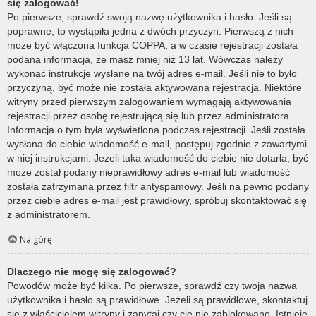
się zalogować!
Po pierwsze, sprawdź swoją nazwę użytkownika i hasło. Jeśli są
poprawne, to wystąpiła jedna z dwóch przyczyn. Pierwszą z nich
może być włączona funkcja COPPA, a w czasie rejestracji została
podana informacja, że masz mniej niż 13 lat. Wówczas należy
wykonać instrukcje wysłane na twój adres e-mail. Jeśli nie to było
przyczyną, być może nie została aktywowana rejestracja. Niektóre
witryny przed pierwszym zalogowaniem wymagają aktywowania
rejestracji przez osobę rejestrującą się lub przez administratora.
Informacja o tym była wyświetlona podczas rejestracji. Jeśli została
wysłana do ciebie wiadomość e-mail, postępuj zgodnie z zawartymi
w niej instrukcjami. Jeżeli taka wiadomość do ciebie nie dotarła, być
może został podany nieprawidłowy adres e-mail lub wiadomość
została zatrzymana przez filtr antyspamowy. Jeśli na pewno podany
przez ciebie adres e-mail jest prawidłowy, spróbuj skontaktować się
z administratorem.
Na górę
Dlaczego nie mogę się zalogować?
Powodów może być kilka. Po pierwsze, sprawdź czy twoja nazwa
użytkownika i hasło są prawidłowe. Jeżeli są prawidłowe, skontaktuj
się z właścicielem witryny i zapytaj czy cię nie zablokowano. Istnieje